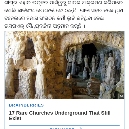
ଶୀଘ୍ର ଏହାର ଉତ୍ତର ପାର୍ଶ୍ୱରୁ ଘାତକ ଆକ୍ରମଣ କରିପାରେ
ବୋଲି ଜାତିସଂଘ ଚେତାବନୀ ଦେଇଛନ୍ତି। ଗାଜା ସହର ତଳେ ଥିବା
ଟନେଲରେ ହମାସ ସଂଗଠନ କର୍ମୀ ଲୁଚି ରହିଥିବା ନେଇ
ଇସ୍ରାଏଲ୍ ସୈନ୍ୟବାହିନୀ ଅନୁମାନ କରୁଛି ।