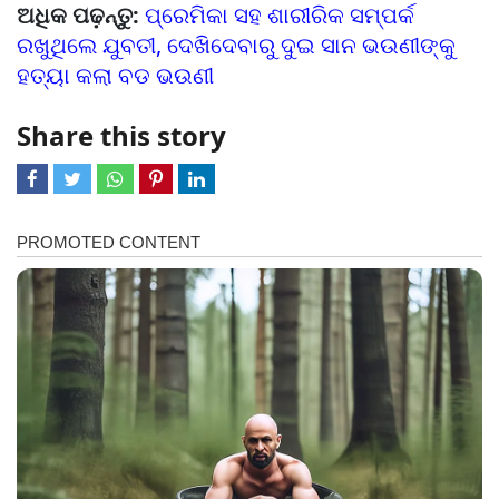
ଅଧିକ ପଢ଼ନ୍ତୁ:
ପ୍ରେମିକା ସହ ଶାରୀରିକ ସମ୍ପର୍କ
ରଖୁଥିଲେ ଯୁବତୀ, ଦେଖିଦେବାରୁ ଦୁଇ ସାନ ଭଉଣୀଙ୍କୁ
ହତ୍ୟା କଲା ବଡ ଭଉଣୀ
Share this story