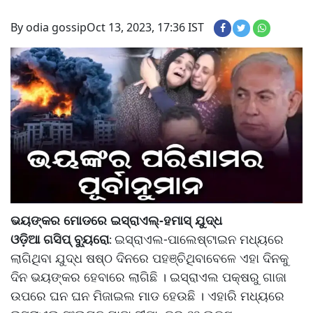
By odia gossip
Oct 13, 2023, 17:36 IST
ଭୟଙ୍କର ମୋଡରେ ଇସ୍ରାଏଲ୍-ହମାସ୍ ଯୁଦ୍ଧ
ଓଡ଼ିଆ ଗସିପ୍ ବ୍ୟୁରୋ
ଇସ୍ରାଏଲ-ପାଲେଷ୍ଟାଇନ ମଧ୍ୟରେ
:
ଲାଗିଥିବା ଯୁଦ୍ଧ ଷଷ୍ଠ ଦିନରେ ପହଞ୍ଚିଥିବାବେଳେ ଏହା ଦିନକୁ
ଦିନ ଭୟଙ୍କର ହେବାରେ ଲାଗିଛି । ଇସ୍ରାଏଲ ପକ୍ଷରୁ ଗାଜା
ଉପରେ ଘନ ଘନ ମିଜାଇଲ ମାଡ ହେଉଛି । ଏହାରି ମଧ୍ୟରେ