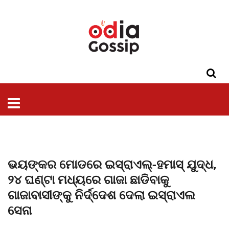
ଓଡିଶା
ଦେଶ-
ପଲିଟିକ୍ସ
ପ୍ରଶାସନ
ସ୍ୱାସ୍ଥ୍ୟ
ଗସିପ
ମନୋରଞ୍ଜନ
କ୍ରାଇମ
ଲାଇଫ
ସମସ୍ୟା
ଟେକ୍ନୋଲୋଜି
ଶିକ୍ଷା
ବିଜ୍ଞାନ
ଖେଳ
ବିଦେଶ
ସ୍ପେଶାଲ
ଷ୍ଟାଇଲ
ଭୟଙ୍କର ମୋଡରେ ଇସ୍ରାଏଲ୍-ହମାସ୍ ଯୁଦ୍ଧ,
୨୪ ଘଣ୍ଟା ମଧ୍ୟରେ ଗାଜା ଛାଡିବାକୁ
ଗାଜାବାସୀଙ୍କୁ ନିର୍ଦ୍ଦେଶ ଦେଲା ଇସ୍ରାଏଲ
ସେନା