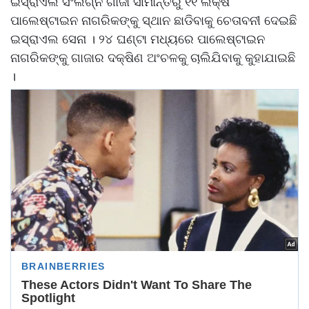
ଇସ୍ରାଏଲ ସଂଲଗ୍ନ ଗାଜା ସୀମାନ୍ତରୁ ୧୧ ଲକ୍ଷ
ପାଲେଷ୍ଟାଇନ ନାଗରିକଙ୍କୁ ସ୍ଥାନ ଛାଡିବାକୁ ଚେତାବନୀ ଦେଇଛି
ଇସ୍ରାଏଲ ସେନା । ୨୪ ଘଣ୍ଟା ମଧ୍ୟରେ ପାଲେଷ୍ଟାଇନ
ନାଗରିକଙ୍କୁ ଗାଜାର ଦକ୍ଷିଣ ଅଂଚଳକୁ ଚାଲିଯିବାକୁ କୁହାଯାଇଛି
।