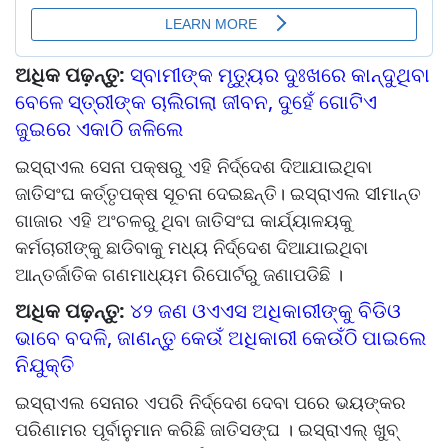
ଅଧିକ ପଢ଼ନ୍ତୁ:
ସ୍ବାମୀଙ୍କ ମୃତ୍ୟୁର ଦୁଃଖରେ କାନ୍ଦୁଥିବା
ବେଳେ ସ୍ତ୍ରୀଙ୍କ ଚାଲିଗଲା ଜୀବନ, ଦୁହେଁ ଗୋଟିଏ
ଜୁଇରେ ଏକାଠି ଜଳିଲେ
ଇସ୍ରାଏଲ ସେନା ପକ୍ଷରୁ ଏହି ନିର୍ଦ୍ଦେଶ ଦିଆଯାଇଥିବା
ଜାତିସଂଘ କର୍ତ୍ତୃପକ୍ଷ ସୂଚନା ଦେଇଛନ୍ତି। ଇସ୍ରାଏଲ ସୀମାନ୍ତ
ଗାଜାର ଏହି ଅଂଚଳରୁ ଥିବା ଜାତିସଂଘ କାର୍ଯ୍ୟାଳୟକୁ
କର୍ମଚାରୀଙ୍କୁ ଛାଡିବାକୁ ମଧ୍ୟ ନିର୍ଦ୍ଦେଶ ଦିଆଯାଇଥିବା
ଆନ୍ତର୍ଜାତିକ ଗଣମାଧ୍ୟମ ରିପୋର୍ଟରୁ ଜଣାପଡିଛି ।
ଅଧିକ ପଢ଼ନ୍ତୁ:
୪୨ ଜଣ ଓଏଏସ ଅଧିକାରୀଙ୍କୁ ବିଡିଓ
ଭାବେ ବଦଳି, ଜାଣନ୍ତୁ କେଉଁ ଅଧିକାରୀ କେଉଁଠି ପାଇଲେ
ନିଯୁକ୍ତି
ଇସ୍ରାଏଲ ସେନାର ଏପରି ନିର୍ଦ୍ଦେଶ ଦେବା ପରେ ଭୟଙ୍କର
ପରିଣାମର ପୂର୍ବାନୁମାନ କରିଛି ଜାତିସଙ୍ଘ । ଇସ୍ରାଏଲ୍ ଖୁବ୍