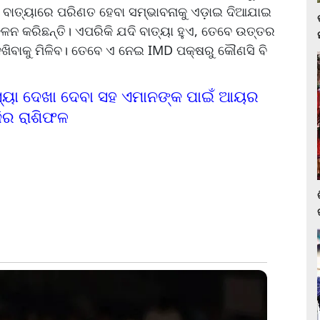
ପ ବାତ୍ୟାରେ ପରିଣତ ହେବା ସମ୍ଭାବନାକୁ ଏଡ଼ାଇ ଦିଆଯାଇ
ଳନ କରିଛନ୍ତି। ଏପରିକି ଯଦି ବାତ୍ୟା ହୁଏ, ତେବେ ଉତ୍ତର
ଖିବାକୁ ମିଳିବ। ତେବେ ଏ ନେଇ IMD ପକ୍ଷରୁ କୌଣସି ବି
ସ୍ୟା ଦେଖା ଦେବା ସହ ଏମାନଙ୍କ ପାଇଁ ଆୟର
ିର ରାଶିଫଳ