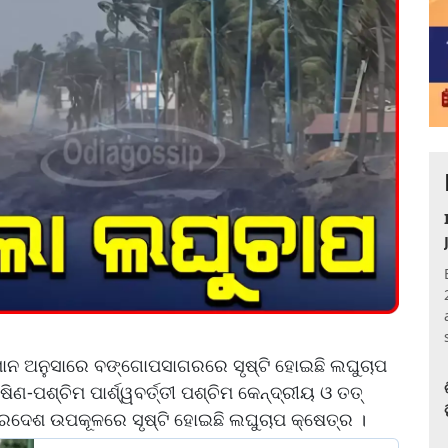
ନୁମାନ ଅନୁସାରେ ବଙ୍ଗୋପସାଗରରେ ସୃଷ୍ଟି ହୋଇଛି ଲଘୁଚାପ
ିଣ-ପଶ୍ଚିମ ପାର୍ଶ୍ୱବର୍ତ୍ତୀ ପଶ୍ଚିମ କେନ୍ଦ୍ରୀୟ ଓ ତତ୍
୍ରଦେଶ ଉପକୂଳରେ ସୃଷ୍ଟି ହୋଇଛି ଲଘୁଚାପ କ୍ଷେତ୍ର ।