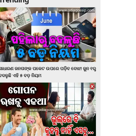
ସାଧାରଣ ଜନତାଙ୍କ ପକେଟ ଉପରେ ପଡ଼ିବ ବୋଝ! ଜୁନ ୧ରୁ
ବଦଳୁଛି ଏହି ୫ ବଡ଼ ନିୟମ