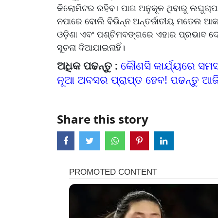
କିଲୋମିଟର ରହିବ। ପାଗ ଅନୁକୂଳ ଥିବାରୁ ଲଘୁଚା
ନପାରେ ବୋଲି ବିଭିନ୍ନ ଅନ୍ତର୍ଜାତୀୟ ମଡେଲ ଆକ
ଓଡ଼ିଶା ଏବଂ ପଶ୍ଚିମବଙ୍ଗରେ ଏହାର ପ୍ରଭାବ ଦେ
ସୂଚନା ଦିଆଯାଇନାହିଁ।
ଅଧିକ ପଢନ୍ତୁ :
କୌଣସି କାର୍ଯ୍ୟରେ ସମ
ନୂଆ ଅବସର ପ୍ରାପ୍ତ ହେବ! ପଢନ୍ତୁ ଆଜ
Share this story