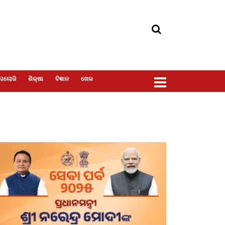
ୋଲୋଜି
ଶିକ୍ଷା
ବିଜ୍ଞାନ
ଖେଳ