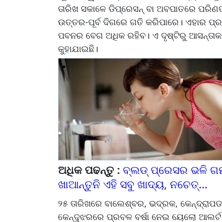
ତାରିଖ ସକାଳେ ଡିପ୍ରେସନ୍ ବା ଅବପାତରେ ପରି
ଉତ୍ତର-ପୂର୍ବ ଦିଗରେ ଗତି କରିପାରେ। ଏହାର ପ୍
ପବନର ବେଗ ଅଧିକ ରହିବ। ଏ ଦୃଷ୍ଟିରୁ ଆସନ୍ତାକା
କୁହାଯାଇଛି।
ଅଧିକ ପଢନ୍ତୁ :
ବ୍ଲଡ୍ ପ୍ରେସର ଭଳି ଗ
ଖାଆନ୍ତୁନି ଏହି ସବୁ ଖାଦ୍ୟ, ନଚେତ୍...
୨୫ ତାରିଖରେ ବାଲେଶ୍ବର, ଭଦ୍ରକ, କେନ୍ଦ୍ରାପଡ
କେନ୍ଦୁଝରରେ ପ୍ରବଳ ବର୍ଷା ନେଇ ୟେଲୋ ଆଲର୍