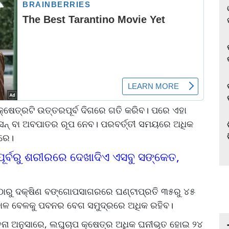
କ୍ଷେତ୍ରଟି ଉତ୍ତରପୂର୍ବ ଦିଗରେ ଗତି କରିବ। ପରେ ଏହା
େସନ୍ ବା ଅବପାତର ରୂପ ନେବ। ପରବର୍ତ୍ତୀ ସମୟରେ ଅଧିକ
ାରେ।
 ପୂର୍ବରୁ ଶରୀରରେ ଦେଖାଦିଏ ଏସବୁ ସଙ୍କେତ,
ଠାରୁ ଦକ୍ଷିଣ ବଙ୍ଗୋପସାଗରରେ ଘଣ୍ଟାପ୍ରତି ୩୫ରୁ ୪୫
ାଳ ବେଳକୁ ପବନର ବେଗ ସମୁଦ୍ରରେ ଅଧିକ ରହିବ।
ନା ଅନୁସାରେ, ଲଘୁଚାପ କ୍ଷେତ୍ର ଅଧିକ ଘନୀଭୂତ ହୋଇ ୨୪