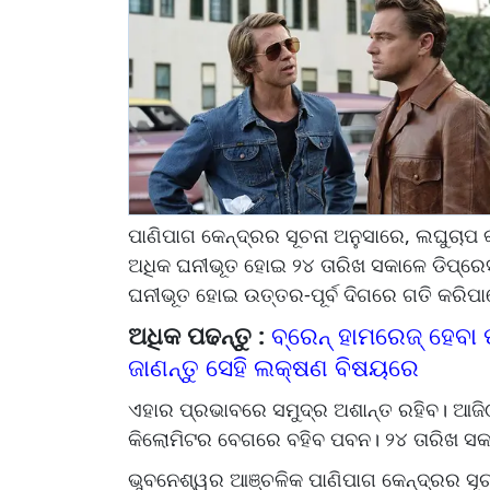
ପାଣିପାଗ କେନ୍ଦ୍ରର ସୂଚନା ଅନୁସାରେ, ଲଘୁଚାପ 
ଅଧିକ ଘନୀଭୂତ ହୋଇ ୨୪ ତାରିଖ ସକାଳେ ଡିପ୍ର
ଘନୀଭୂତ ହୋଇ ଉତ୍ତର-ପୂର୍ବ ଦିଗରେ ଗତି କରିପ
ଅଧିକ ପଢନ୍ତୁ :
ବ୍ରେନ୍ ହାମରେଜ୍ ହେବା
ଜାଣନ୍ତୁ ସେହି ଲକ୍ଷଣ ବିଷୟରେ
ଏହାର ପ୍ରଭାବରେ ସମୁଦ୍ର ଅଶାନ୍ତ ରହିବ। ଆଜି
କିଲୋମିଟର ବେଗରେ ବହିବ ପବନ। ୨୪ ତାରିଖ ସକ
ଭୁବନେଶ୍ୱର ଆଞ୍ଚଳିକ ପାଣିପାଗ କେନ୍ଦ୍ରର ସୂଚ