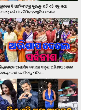
ଭୁଲ୍‌ରେ ବି ପାର୍ଟନରଙ୍କୁ କୁହନ୍ତୁ ନାହିଁ ଏହି ସବୁ କଥା,
ନଚେତ୍‌ ନର୍କ ପାଲଟିଯିବ ହସଖୁସିର ସଂସାର!
କିନ୍ନରଙ୍କ ଆଶୀର୍ବାଦ ବରଦାନ ସଦୃଶ: ଅଭିଶାପ ଦେଲେ
ଜାଣନ୍ତୁ କ’ଣ ଭୋଗିବାକୁ ପଡିବ...