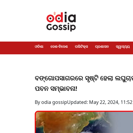
ଓଡିଶା
ଦେଶ-
ପଲିଟିକ୍ସ
ପ୍ରଶାସନ
ସ୍ୱାସ୍ଥ୍ୟ
ଗସିପ
ମନୋରଞ୍ଜନ
କ୍ରାଇମ
ଲାଇଫ
ସମସ୍ୟା
ଟେକ୍ନୋଲୋଜି
ଶିକ୍ଷା
ବିଜ୍ଞାନ
ଖେଳ
ବିଦେଶ
ସ୍ପେଶାଲ
ଷ୍ଟାଇଲ
ଓଡିଶା
ଦେଶ-ବିଦେଶ
ପଲିଟିକ୍ସ
ପ୍ରଶାସନ
ସ୍ୱାସ୍ଥ୍ୟ
ବଙ୍ଗୋପସାଗରରେ ସୃଷ୍ଟି ହେଲା ଲଘୁଚା
ପବନ ସମ୍ଭାବନା!
By odia gossip
Updated: May 22, 2024, 11:52