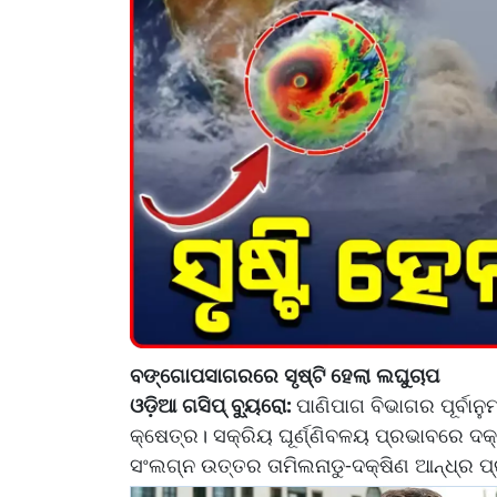
ବଙ୍ଗୋପସାଗରରେ ସୃଷ୍ଟି ହେଲା ଲଘୁଚାପ
ଓଡ଼ିଆ ଗସିପ୍ ବ୍ୟୁରୋ:
ପାଣିପାଗ ବିଭାଗର ପୂର୍ବା
କ୍ଷେତ୍ର। ସକ୍ରିୟ ଘୂର୍ଣ୍ଣିବଳୟ ପ୍ରଭାବରେ ଦକ୍ଷ
ସଂଲଗ୍ନ ଉତ୍ତର ତାମିଲନାଡୁ-ଦକ୍ଷିଣ ଆନ୍ଧ୍ର ପ