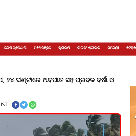
ଗସିପ ସ୍ପେଶାଲ
ମନୋରଞ୍ଜନ
କ୍ରାଇମ
ଲାଇଫ ଷ୍ଟାଇଲ
ସମସ୍ୟା
ଟେକ୍ନ
ପ, ୨୪ ଘଣ୍ଟାରେ ଅବପାତ ସହ ପ୍ରବଳ ବର୍ଷା ଓ
 IST