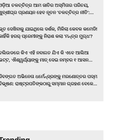
ଓଡ଼ିଆ ଚଳଚ୍ଚିତ୍ର ଆମ ଜାତିର ଅସ୍ମିତାର ପରିଚୟ,
ଖୁବ୍‌ଶୀଘ୍ର ପ୍ରଣୟନ ହେବ ନୂତନ ‘ଚଳଚ୍ଚିତ୍ର ନୀତି’:
ମୁଖ୍ୟମନ୍ତ୍ରୀ ମୋହନ ଚରଣ ମାଝୀ
ଭୂତ ଦେଖିବାକୁ ଯାଇଥିଲେ ଦର୍ଶକ, ମିଳିଲା କେବଳ କମେଡି!
କାହିଁକି ହରର୍‌ ପ୍ରେମୀଙ୍କୁ ନିରାଶ କଲା ‘ମନ୍ତ୍ର ମୁଗ୍ଧ’?
ବଲିଉଡରେ କିଏ ଏହି ନବାଗତ ଯିଏ କି ଏବେ ଆଲିଆ
ଭଟ୍ଟ, ଐଶ୍ୱର୍ଯ୍ୟାଙ୍କୁ ମାତ୍‌ ଦେଇ ନମ୍ବର ୧ ଆସନ
ହାତେଇଛନ୍ତି, ସିନେ ପ୍ରେମୀ ଏବେ ହିଁ ଜାଣି ନିଅନ୍ତୁ ...
ଦିବଙ୍ଗତ ଅଭିନେତା ଧର୍ମେନ୍ଦ୍ରଙ୍କୁ ମରଣୋତ୍ତର ପଦ୍ମ
ବିଭୂଷଣ: ରାଷ୍ଟ୍ରପତିଙ୍କଠାରୁ ସମ୍ମାନ ଗ୍ରହଣ ବେଳେ
ଭାବପ୍ରବଣ ହେଲେ ହେମା ମାଳିନୀ
Trending