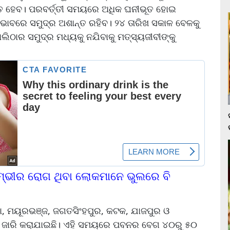
ଣତ ହେବ। ପରବର୍ତ୍ତୀ ସମୟରେ ଅଧିକ ଘନୀଭୂତ ହୋଇ
ରଭାବରେ ସମୁଦ୍ର ଅଶାନ୍ତ ରହିବ। ୨୪ ତାରିଖ ସକାଳ ବେଳକୁ
ଲିଠାର ସମୁଦ୍ର ମଧ୍ୟକୁ ନଯିବାକୁ ମତ୍ସ୍ୟଜୀବୀଙ୍କୁ
ମ୍ଭୀର ରୋଗ ଥିବା ଲୋକମାନେ ଭୁଲରେ ବି
ା, ମୟୂରଭଞ୍ଜ, ଜଗତସିଂହପୁର, କଟକ, ଯାଜପୁର ଓ
ଟ ଜାରି କରାଯାଇଛି। ଏହି ସମୟରେ ପବନର ବେଗ ୪୦ରୁ ୫୦