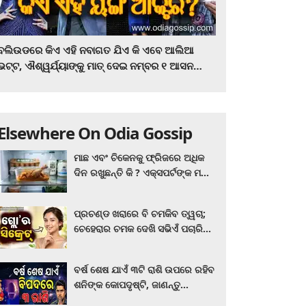
ବଲିଉଡରେ କିଏ ଏହି ନବାଗତ ଯିଏ କି ଏବେ ଆଲିଆ
ଭଟ୍ଟ, ଐଶ୍ୱର୍ଯ୍ୟାଙ୍କୁ ମାତ୍‌ ଦେଇ ନମ୍ବର ୧ ଆସନ
ହାତେଇଛନ୍ତି, ସିନେ ପ୍ରେମୀ ଏବେ ହିଁ ଜାଣି ନିଅନ୍ତୁ ...
Elsewhere On Odia Gossip
ମାଛ ଏବଂ ଚିକେନକୁ ଫ୍ରିଜରେ ଅଧିକ
ଦିନ ରଖୁଛନ୍ତି କି ? ଏକ୍ସପର୍ଟଙ୍କ ମତ
କିଛି ଏପରି ରହିଛି...
ପ୍ରଚଣ୍ଡ ଖରାରେ ବି ଚମକିବ ତ୍ୱଚା;
ଚେହେରାର ଚମକ ଦେଖି ସଭିଏଁ ପଚାରିବେ
ଗ୍ଲୋ’ର ସିକ୍ରେଟ! ଆପଣାନ୍ତୁ ଏହି...
ବର୍ଷ ଶେଷ ଯାଏଁ ୩ଟି ରାଶି ଉପରେ ରହିବ
ଶନିଙ୍କ କୋପଦୃଷ୍ଟି, ଜାଣନ୍ତୁ
ଆପଣଙ୍କ ରାଶି ଏଥିରେ ନାହିଁ ତ?