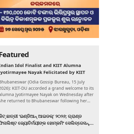
Featured
Indian Idol Finalist and KIIT Alumna
Jyotirmayee Nayak Felicitated by KIIT
Bhubaneswar (Odia Gossip Bureau, 15 July
2026): KIIT-DU accorded a grand welcome to its
alumna Jyotirmayee Nayak on Wednesday after
she returned to Bhubaneswar following her
qualification for the Gra
କିଟ୍‍ ଛାତ୍ରୀ ‘ଇଣ୍ଡିଆନ୍ ଆଇଡଲ୍‌’ ୨୦୨୬; ଗ୍ରାଣ୍ଡ
ଫିନାଲିଷ୍ଟ ଜ୍ୟୋତିର୍ମୟୀଙ୍କ ହୋମ୍‍କମିଂ ସେଲିବ୍ରେସନ୍‍,
କିଟରେ ଉଚ୍ଛ୍ୱସିତ ସମ୍ବର୍ଦ୍ଧନା