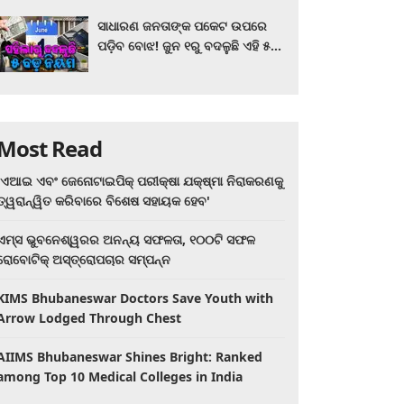
ସାଧାରଣ ଜନତାଙ୍କ ପକେଟ ଉପରେ
ପଡ଼ିବ ବୋଝ! ଜୁନ ୧ରୁ ବଦଳୁଛି ଏହି ୫
ବଡ଼ ନିୟମ
Most Read
'ଏଆଇ ଏବଂ ଜେନୋଟାଇପିକ୍ ପରୀକ୍ଷା ଯକ୍ଷ୍ମା ନିରାକରଣକୁ
ତ୍ୱରାନ୍ୱିତ କରିବାରେ ବିଶେଷ ସହାୟକ ହେବ'
ଏମ୍ସ ଭୁବନେଶ୍ୱରର ଅନନ୍ୟ ସଫଳତା, ୧୦୦ଟି ସଫଳ
ରୋବୋଟିକ୍ ଅସ୍ତ୍ରୋପଚାର ସମ୍ପନ୍ନ
KIMS Bhubaneswar Doctors Save Youth with
Arrow Lodged Through Chest
AIIMS Bhubaneswar Shines Bright: Ranked
among Top 10 Medical Colleges in India