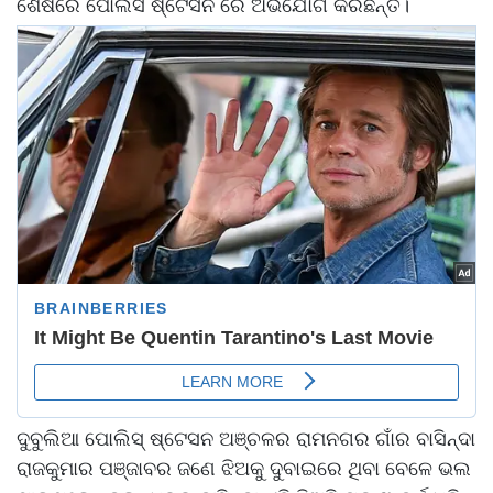
ଶେଷରେ ପୋଲିସ ଷ୍ଟେସନ ରେ ଅଭିଯୋଗ କରିଛନ୍ତି।
ଦୁବୁଲିଆ ପୋଲିସ୍ ଷ୍ଟେସନ ଅଞ୍ଚଳର ରାମନଗର ଗାଁର ବାସିନ୍ଦା
ରାଜକୁମାର ପଞ୍ଜାବର ଜଣେ ଝିଅକୁ ଦୁବାଇରେ ଥିବା ବେଳେ ଭଲ