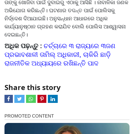
ତାଙ୍କୁ ଖୋଜିବା ପାଇଁ ଦୁବାଇରୁ ଏଠାକୁ ଆସିଛି । ନାବାଳିକା ଜଣକ
ଅଭିଯୋଗ କରିଛନ୍ତି। ଘଟଣାର ତଦନ୍ତ ପାଇଁ ପୋଲିସକୁ
ନିର୍ଦ୍ଦେଶ ଦିଆଯାଇଛି। ଅନୁସନ୍ଧାନ ଆଧାରରେ ଅଧିକ
କାର୍ଯ୍ୟାନୁଷ୍ଠାନ ଗ୍ରହଣ କରାଯିବ ବୋଲି ପୋଲିସ ଆଶ୍ୱାସନା
ଦେଇଛନ୍ତି।
ଅଧିକ ପଢ଼ନ୍ତୁ :
ଚର୍ଚ୍ଚାରେ ୩ ରାଜ୍ୟରେ ୩ଜଣ
ପ୍ରଭାବଶାଳୀ ତାମିଲ୍‍ ଅଧିକାରୀ, ଚାକିରି ଛାଡ଼ି
ରାଜନୀତିକ ଅଧ୍ୟାୟରେ ରଖିଛନ୍ତି ପାଦ
Share this story