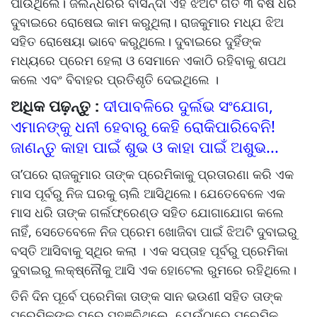
ପାଉଥିଲେ। ଜଲନ୍ଧରର ବାସିନ୍ଦା ଏହି ଝିଅଟି ଗତ ୩ ବର୍ଷ ଧରି
ଦୁବାଇରେ ରୋଷେଇ କାମ କରୁଥିଲା। ରାଜକୁମାର ମଧ୍ଯ ଝିଅ
ସହିତ ରୋଷେୟା ଭାବେ କରୁଥିଲେ। ଦୁବାଇରେ ଦୁହିଁଙ୍କ
ମଧ୍ୟରେ ପ୍ରେମ ହେଲା ଓ ସେମାନେ ଏକାଠି ରହିବାକୁ ଶପଥ
କଲେ ଏବଂ ବିବାହର ପ୍ରତିଶୃତି ଦେଇଥିଲେ ।
ଅଧିକ ପଢ଼ନ୍ତୁ :
ଦୀପାବଳିରେ ଦୁର୍ଲଭ ସଂଯୋଗ,
ଏମାନଙ୍କୁ ଧନୀ ହେବାରୁ କେହି ରୋକିପାରିବେନି!
ଜାଣନ୍ତୁ କାହା ପାଇଁ ଶୁଭ ଓ କାହା ପାଇଁ ଅଶୁଭ...
ତା’ପରେ ରାଜକୁମାର ତାଙ୍କ ପ୍ରେମିକାକୁ ପ୍ରତାରଣା କରି ଏକ
ମାସ ପୂର୍ବରୁ ନିଜ ଘରକୁ ଚାଲି ଆସିଥିଲେ। ଯେତେବେଳେ ଏକ
ମାସ ଧରି ତାଙ୍କ ଗର୍ଲଫ୍ରେଣ୍ଡ ସହିତ ଯୋଗାଯୋଗ କଲେ
ନାହିଁ, ସେତେବେଳେ ନିଜ ପ୍ରେମ ଖୋଜିବା ପାଇଁ ଝିଅଟି ଦୁବାଇରୁ
ବସ୍ତି ଆସିବାକୁ ସ୍ଥିର କଲା । ଏକ ସପ୍ତାହ ପୂର୍ବରୁ ପ୍ରେମିକା
ଦୁବାଇରୁ ଲକ୍ଷ୍ନୌକୁ ଆସି ଏକ ହୋଟେଲ ରୁମରେ ରହିଥିଲେ।
ତିନି ଦିନ ପୂର୍ବେ ପ୍ରେମିକା ତାଙ୍କ ସାନ ଭଉଣୀ ସହିତ ତାଙ୍କ
ପ୍ରେମିକଙ୍କ ଘରେ ପହଞ୍ଚିଥିଲେ, ଯେଉଁଠାରେ ପ୍ରେମିକ