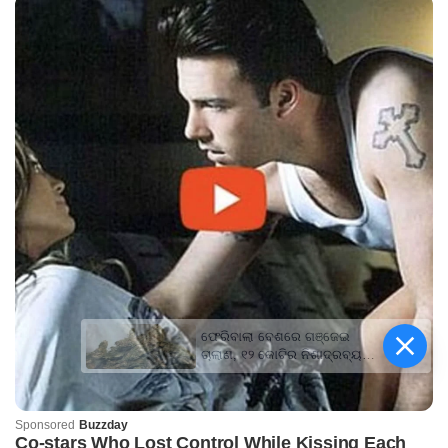
ଫେରିବାଲା ବେଶରେ ଗଞ୍ଜେଇ
ଚାଲାଣ, ୧୨ କୋଟିର ନିଶାଦ୍ରବ୍ୟ
ଜବତ