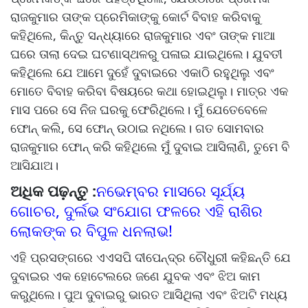
ରାଜକୁମାର ତାଙ୍କ ପ୍ରେମିକାଙ୍କୁ କୋର୍ଟ ବିବାହ କରିବାକୁ
କହିଥିଲେ, କିନ୍ତୁ ସନ୍ଧ୍ୟାରେ ରାଜକୁମାର ଏବଂ ତାଙ୍କ ମାଆ
ଘରେ ତାଲା ଦେଇ ଘଟଣାସ୍ଥଳରୁ ପଳାଇ ଯାଇଥିଲେ। ଯୁବତୀ
କହିଥିଲେ ଯେ ଆମେ ଦୁହେଁ ଦୁବାଇରେ ଏକାଠି ରହୁଥିଲୁ ଏବଂ
ମୋତେ ବିବାହ କରିବା ବିଷୟରେ କଥା ହୋଇଥିଲୁ। ମାତ୍ର ଏକ
ମାସ ପରେ ସେ ନିଜ ଘରକୁ ଫେରିଥିଲେ। ମୁଁ ଯେତେବେଳେ
ଫୋନ୍ କଲି, ସେ ଫୋନ୍ ଉଠାଇ ନଥିଲେ। ଗତ ସୋମବାର
ରାଜକୁମାର ଫୋନ୍ କରି କହିଥିଲେ ମୁଁ ଦୁବାଇ ଆସିଲାଣି, ତୁମେ ବି
ଆସିଯାଅ।
ଅଧିକ ପଢ଼ନ୍ତୁ :
ନଭେମ୍ବର ମାସରେ ସୂର୍ଯ୍ୟ
ଗୋଚର, ଦୁର୍ଲଭ ସଂଯୋଗ ଫଳରେ ଏହି ରାଶିର
ଲୋକଙ୍କ ର ବିପୁଳ ଧନଲାଭ!
ଏହି ପ୍ରସଙ୍ଗରେ ଏଏସପି ଦୀପେନ୍ଦ୍ର ଚୌଧୁରୀ କହିଛନ୍ତି ଯେ
ଦୁବାଇର ଏକ ହୋଟେଲରେ ଜଣେ ଯୁବକ ଏବଂ ଝିଅ କାମ
କରୁଥିଲେ। ପୁଅ ଦୁବାଇରୁ ଭାରତ ଆସିଥିଲା ​​ଏବଂ ଝିଅଟି ମଧ୍ୟ