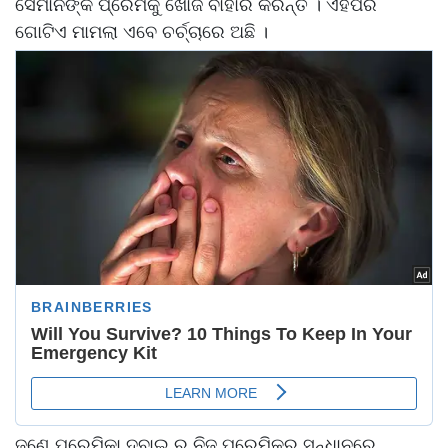
ସେମାନଙ୍କ ପ୍ରେମକୁ ଖୋଜି ବାହାର କରନ୍ତି । ଏହିପରି
ଗୋଟିଏ ମାମଲା ଏବେ ଚର୍ଚ୍ଚାରେ ଅଛି ।
ଜଣେ ପ୍ରେମିକା ଦୁବାଇ ରୁ ନିଜ ପ୍ରେମିକର ସନ୍ଧାନରେ