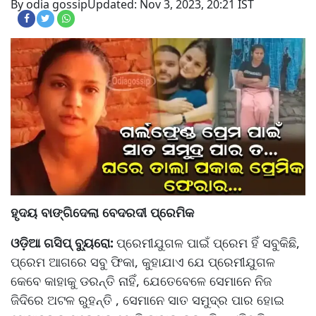
By odia gossip
Updated: Nov 3, 2023, 20:21 IST
ହୃଦୟ ବାଙ୍ଗିଦେଲା ବେଦରଦୀ ପ୍ରେମିକ
ଓଡ଼ିଆ ଗସିପ୍ ବ୍ୟୁରୋ:
ପ୍ରେମୀଯୁଗଳ ପାଇଁ ପ୍ରେମ ହିଁ ସବୁକିଛି,
ପ୍ରେମ ଆଗରେ ସବୁ ଫିକା, କୁହାଯାଏ ଯେ ପ୍ରେମୀଯୁଗଳ
କେବେ କାହାକୁ ଡରନ୍ତି ନାହିଁ, ଯେତେବେଳେ ସେମାନେ ନିଜ
ଜିଦିରେ ଅଟଳ ରୁହନ୍ତି , ସେମାନେ ସାତ ସମୁଦ୍ର ପାର ହୋଇ