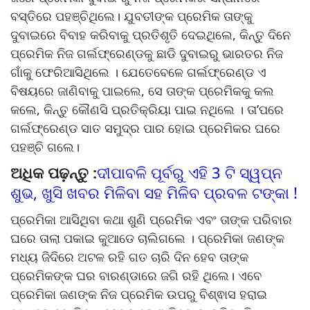
ବସ୍ତିରେ ପହଞ୍ଚିଥିଲେ। ଯୁବତୀଙ୍କ ପ୍ରେମିକ ତାଙ୍କୁ
ଦୁବାଇରେ ବିବାହ କରିବାକୁ ପ୍ରତିଶୃତି ଦେଇଥିଲେ, କିନ୍ତୁ ଦିନେ
ପ୍ରେମିକ ନିଜ ଗର୍ଲଫ୍ରେଣ୍ଡକୁ ଛାଡି ଦୁବାଇରୁ ଭାରତର ନିଜ
ଗାଁକୁ ଫେରିଆସିଥିଲେ । ଯେତେବେଳେ ଗର୍ଲଫ୍ରେଣ୍ଡ ଏ
ବିଷୟରେ ଜାଣିବାକୁ ପାଇଲେ, ସେ ତାଙ୍କ ପ୍ରେମିକକୁ କଲ
କଲେ, କିନ୍ତୁ କୌଣସି ପ୍ରତିକ୍ରିୟା ପାଇ ନଥିଲେ । ତା’ପରେ
ଗର୍ଲଫ୍ରେଣ୍ଡ ସାତ ସମୁଦ୍ର ପାର ହୋଇ ପ୍ରେମିକର ଘରେ
ପହଞ୍ଚି ଗଲେ।
ଅଧିକ ପଢ଼ନ୍ତୁ :
ଦୀପାବଳି ପୂର୍ବରୁ ଏହି 3 ଟି ସ୍ୱପ୍ନ
ଶୁଭ, ଖୁସି ଖବର ମିଳିବା ସହ ମିଳିବ ପ୍ରବଳ ଟଙ୍କା !
ପ୍ରେମିକା ଆସିଥିବା କଥା ଶୁଣି ପ୍ରେମିକ ଏବଂ ତାଙ୍କ ପରିବାର
ଘରେ ତାଲା ପକାଇ କୁଆଡେ ଚାଲିଗଲେ । ପ୍ରେମିକା ଜଣଙ୍କ
ମଧ୍ୟ ଜିଦିରେ ଅଟଳ ରହି ଗତ ଚାରି ଦିନ ହେବ ତାଙ୍କ
ପ୍ରେମିକଙ୍କ ଘର ବାରଣ୍ଡାରେ ଜଗି ରହି ଥିଲେ। ଏବେ
ପ୍ରେମିକା ଜଣଙ୍କ ନିଜ ପ୍ରେମିକ ଉପରୁ ବିଶ୍ଵାସ ହରାଇ