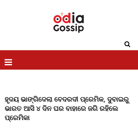
ଓଡିଶା
ଦେଶ-
ପଲିଟିକ୍ସ
ପ୍ରଶାସନ
ସ୍ୱାସ୍ଥ୍ୟ
ଗସିପ
ମନୋରଞ୍ଜନ
କ୍ରାଇମ
ଲାଇଫ
ସମସ୍ୟା
ଟେକ୍ନୋଲୋଜି
ଶିକ୍ଷା
ବିଜ୍ଞାନ
ଖେଳ
ବିଦେଶ
ସ୍ପେଶାଲ
ଷ୍ଟାଇଲ
ହୃଦୟ ଭାଙ୍ଗିଦେଲା ବେଦରଦୀ ପ୍ରେମିକ, ଦୁବାଇରୁ
ଭାରତ ଆସି ୪ ଦିନ ଘର ବାହାରେ ଜଗି ରହିଲେ
ପ୍ରେମିକା