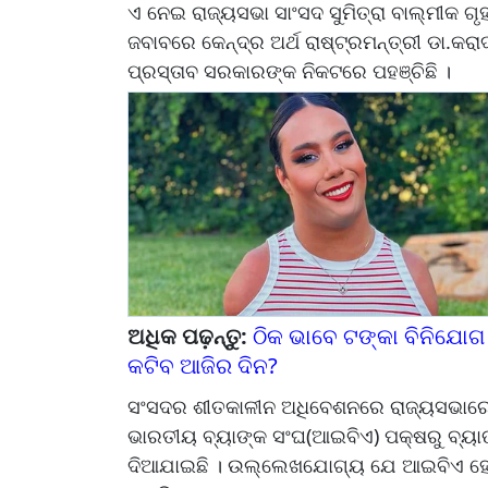
ଏ ନେଇ ରାଜ୍ୟସଭା ସାଂସଦ ସୁମିତ୍ରା ବାଲ୍ମୀକ ଗୃହ
ଜବାବରେ କେନ୍ଦ୍ର ଅର୍ଥ ରାଷ୍ଟ୍ରମନ୍ତ୍ରୀ ଡା.କରାଦ
ପ୍ରସ୍ତାବ ସରକାରଙ୍କ ନିକଟରେ ପହଞ୍ଚିଛି ।
ଅଧିକ ପଢ଼ନ୍ତୁ:
ଠିକ ଭାବେ ଟଙ୍କା ବିନିଯୋଗ ନ
କଟିବ ଆଜିର ଦିନ?
ସଂସଦର ଶୀତକାଳୀନ ଅଧିବେଶନରେ ରାଜ୍ୟସଭାରେ 
ଭାରତୀୟ ବ୍ୟାଙ୍କ ସଂଘ(ଆଇବିଏ) ପକ୍ଷରୁ ବ୍ୟାଙ୍
ଦିଆଯାଇଛି । ଉଲ୍ଲେଖଯୋଗ୍ୟ ଯେ ଆଇବିଏ ହେଉଛ