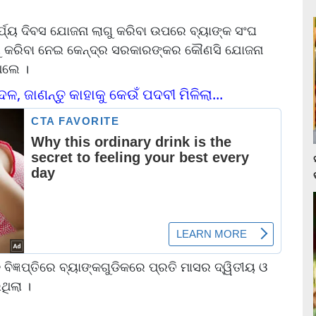
୍ଯ୍ୟ ଦିବସ ଯୋଜନା ଲାଗୁ କରିବା ଉପରେ ବ୍ୟାଙ୍କ ସଂଘ
ଲାଗୁ କରିବା ନେଇ କେନ୍ଦ୍ର ସରକାରଙ୍କର କୌଣସି ଯୋଜନା
ଥିଲେ ।
ଜାଣନ୍ତୁ କାହାକୁ କେଉଁ ପଦବୀ ମିଳିଲା...
ଞପ୍ତିରେ ବ୍ୟାଙ୍କଗୁଡିକରେ ପ୍ରତି ମାସର ଦ୍ୱିତୀୟ ଓ
ଥିଲା ।