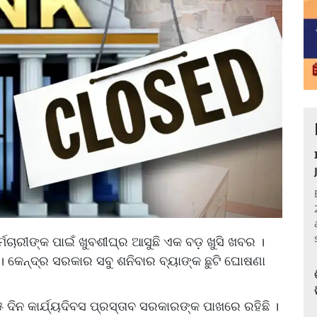
ର୍ମଚାରୀଙ୍କ ପାଇଁ ଖୁବଶୀଘ୍ର ଆସୁଛି ଏକ ବଡ଼ ଖୁସି ଖବର ।
 । କେନ୍ଦ୍ର ସରକାର ସବୁ ଶନିବାର ବ୍ୟାଙ୍କ ଛୁଟି ଘୋଷଣା
ିନ କାର୍ଯ୍ୟଦିବସ ପ୍ରସ୍ତାବ ସରକାରଙ୍କ ପାଖରେ ରହିଛି ।