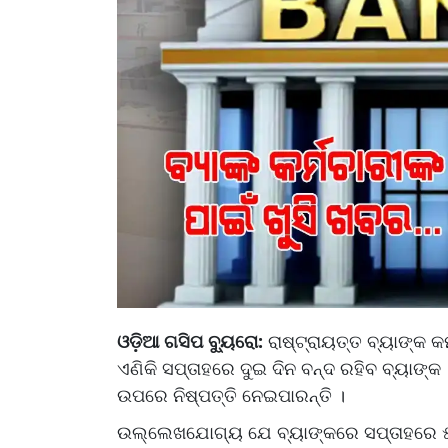
ଓଡ଼ିଆ ଗସିପ ବ୍ୟୁରୋ:
ରାଷ୍ଟ୍ରାୟତ୍ତ ବ୍ୟାଙ୍କ କ
ଏଣିକି ସପ୍ତାହରେ ଦୁଇ ଦିନ ବନ୍ଦ ରହିବ ବ୍ୟାଙ୍କ
ଉପରେ ନିଷ୍ପତ୍ତି ନେଇପାରନ୍ତି ।
ଉଲ୍ଲେଖଯୋଗ୍ୟ ଯେ ବ୍ୟାଙ୍କରେ ସପ୍ତାହରେ ୫ ଦ