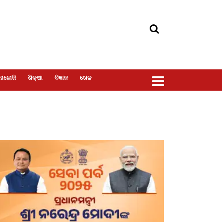
ୋଲୋଜି
ଶିକ୍ଷା
ବିଜ୍ଞାନ
ଖେଳ