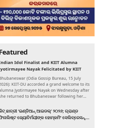
Featured
Indian Idol Finalist and KIIT Alumna
Jyotirmayee Nayak Felicitated by KIIT
Bhubaneswar (Odia Gossip Bureau, 15 July
2026): KIIT-DU accorded a grand welcome to its
alumna Jyotirmayee Nayak on Wednesday after
she returned to Bhubaneswar following her
qualification for the Gra
କିଟ୍‍ ଛାତ୍ରୀ ‘ଇଣ୍ଡିଆନ୍ ଆଇଡଲ୍‌’ ୨୦୨୬; ଗ୍ରାଣ୍ଡ
ଫିନାଲିଷ୍ଟ ଜ୍ୟୋତିର୍ମୟୀଙ୍କ ହୋମ୍‍କମିଂ ସେଲିବ୍ରେସନ୍‍,
କିଟରେ ଉଚ୍ଛ୍ୱସିତ ସମ୍ବର୍ଦ୍ଧନା