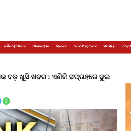
ଗସିପ ସ୍ପେଶାଲ
ମନୋରଞ୍ଜନ
କ୍ରାଇମ
ଲାଇଫ ଷ୍ଟାଇଲ
ସମସ୍ୟା
ଟେକ୍ନ
ଏକ ବଡ଼ ଖୁସି ଖବର : ଏଣିକି ସପ୍ତାହରେ ଦୁଇ