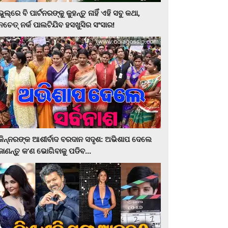
ଭୁଲ୍‌ରେ ବି ପାର୍ଟନରଙ୍କୁ କୁହନ୍ତୁ ନାହିଁ ଏହି ସବୁ କଥା,
ନଚେତ୍‌ ନର୍କ ପାଲଟିଯିବ ହସଖୁସିର ସଂସାର!
କିନ୍ନରଙ୍କ ଆଶୀର୍ବାଦ ବରଦାନ ସଦୃଶ: ଅଭିଶାପ ଦେଲେ
ଜାଣନ୍ତୁ କ’ଣ ଭୋଗିବାକୁ ପଡିବ...