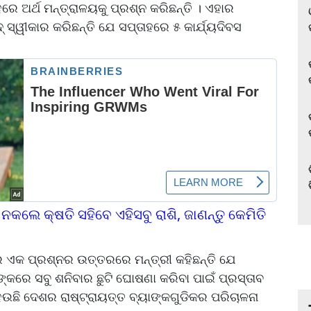
ରେ ଅର୍ଥ ମନ୍ତ୍ରାଳୟକୁ ପ୍ରଶ୍ନ କରିଛନ୍ତି । ଏହାର
୍‌ ସ୍ୱୀକାର କରିଛନ୍ତି ଯେ ସପ୍ତାହରେ ୫ କାର୍ଯ୍ୟଦିବସ
କଲେ କ୍ଷତି ସହିବେ ଏହିସବୁ ରାଶି, ଜାଣନ୍ତୁ କେମିତି
ଏକ ପ୍ରଶ୍ନର ଉତ୍ତରରେ ମନ୍ତ୍ରୀ କହିଛନ୍ତି ଯେ
କରେ ସବୁ ଶନିବାର ଛୁଟି ଘୋଷଣା କରିବା ପାଇଁ ପ୍ରସ୍ତାବ
ି ଦେଶର ରାଷ୍ଟ୍ରାୟତ୍ତ ବ୍ୟାଙ୍କଗୁଡିକର ପରିଚାଳନା