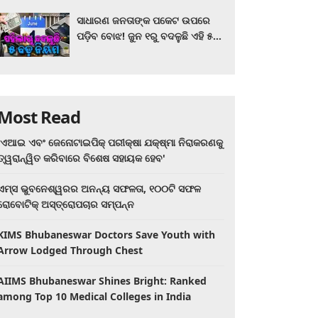
ସାଧାରଣ ଜନତାଙ୍କ ପକେଟ ଉପରେ
ପଡ଼ିବ ବୋଝ! ଜୁନ ୧ରୁ ବଦଳୁଛି ଏହି ୫
ବଡ଼ ନିୟମ
Most Read
'ଏଆଇ ଏବଂ ଜେନୋଟାଇପିକ୍ ପରୀକ୍ଷା ଯକ୍ଷ୍ମା ନିରାକରଣକୁ
ତ୍ୱରାନ୍ୱିତ କରିବାରେ ବିଶେଷ ସହାୟକ ହେବ'
ଏମ୍ସ ଭୁବନେଶ୍ୱରର ଅନନ୍ୟ ସଫଳତା, ୧୦୦ଟି ସଫଳ
ରୋବୋଟିକ୍ ଅସ୍ତ୍ରୋପଚାର ସମ୍ପନ୍ନ
KIMS Bhubaneswar Doctors Save Youth with
Arrow Lodged Through Chest
AIIMS Bhubaneswar Shines Bright: Ranked
among Top 10 Medical Colleges in India