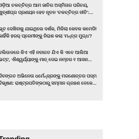
ଓଡ଼ିଆ ଚଳଚ୍ଚିତ୍ର ଆମ ଜାତିର ଅସ୍ମିତାର ପରିଚୟ,
ଖୁବ୍‌ଶୀଘ୍ର ପ୍ରଣୟନ ହେବ ନୂତନ ‘ଚଳଚ୍ଚିତ୍ର ନୀତି’:
ମୁଖ୍ୟମନ୍ତ୍ରୀ ମୋହନ ଚରଣ ମାଝୀ
ଭୂତ ଦେଖିବାକୁ ଯାଇଥିଲେ ଦର୍ଶକ, ମିଳିଲା କେବଳ କମେଡି!
କାହିଁକି ହରର୍‌ ପ୍ରେମୀଙ୍କୁ ନିରାଶ କଲା ‘ମନ୍ତ୍ର ମୁଗ୍ଧ’?
ବଲିଉଡରେ କିଏ ଏହି ନବାଗତ ଯିଏ କି ଏବେ ଆଲିଆ
ଭଟ୍ଟ, ଐଶ୍ୱର୍ଯ୍ୟାଙ୍କୁ ମାତ୍‌ ଦେଇ ନମ୍ବର ୧ ଆସନ
ହାତେଇଛନ୍ତି, ସିନେ ପ୍ରେମୀ ଏବେ ହିଁ ଜାଣି ନିଅନ୍ତୁ ...
ଦିବଙ୍ଗତ ଅଭିନେତା ଧର୍ମେନ୍ଦ୍ରଙ୍କୁ ମରଣୋତ୍ତର ପଦ୍ମ
ବିଭୂଷଣ: ରାଷ୍ଟ୍ରପତିଙ୍କଠାରୁ ସମ୍ମାନ ଗ୍ରହଣ ବେଳେ
ଭାବପ୍ରବଣ ହେଲେ ହେମା ମାଳିନୀ
Trending