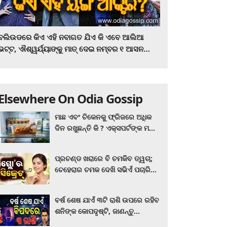
ବଲିଉଡରେ କିଏ ଏହି ନବାଗତ ଯିଏ କି ଏବେ ଆଲିଆ
ଭଟ୍ଟ, ଐଶ୍ୱର୍ଯ୍ୟାଙ୍କୁ ମାତ୍‌ ଦେଇ ନମ୍ବର ୧ ଆସନ
ହାତେଇଛନ୍ତି, ସିନେ ପ୍ରେମୀ ଏବେ ହିଁ ଜାଣି ନିଅନ୍ତୁ ...
Elsewhere On Odia Gossip
ମାଛ ଏବଂ ଚିକେନକୁ ଫ୍ରିଜରେ ଅଧିକ
ଦିନ ରଖୁଛନ୍ତି କି ? ଏକ୍ସପର୍ଟଙ୍କ ମତ
କିଛି ଏପରି ରହିଛି...
ପ୍ରଚଣ୍ଡ ଖରାରେ ବି ଚମକିବ ତ୍ୱଚା;
ଚେହେରାର ଚମକ ଦେଖି ସଭିଏଁ ପଚାରିବେ
ଗ୍ଲୋ’ର ସିକ୍ରେଟ! ଆପଣାନ୍ତୁ ଏହି...
ବର୍ଷ ଶେଷ ଯାଏଁ ୩ଟି ରାଶି ଉପରେ ରହିବ
ଶନିଙ୍କ କୋପଦୃଷ୍ଟି, ଜାଣନ୍ତୁ
ଆପଣଙ୍କ ରାଶି ଏଥିରେ ନାହିଁ ତ?