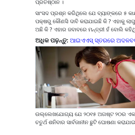
ପ୍ରତିଷ୍ଠାନ ।
ସାଂସଦ ପ୍ରଶ୍ନ କରିଥିଲେ ଯେ ବ୍ୟାଙ୍କରେ ୫ କାର
ପକ୍ଷରୁ କୌଣସି ଦାବି କରାଯାଇଛି କି ? ଏହାକୁ 
ଅଛି କି ? ଏହାର ଜବାବରେ ମନ୍ତ୍ରୀ ହଁ ବୋଲି କହି
ଅଧିକ ପଢ଼ନ୍ତୁ:
ଆଇଏଏସ୍ ସ୍ତରରେ ଅଦଳବଦଳ, 
ଉଲ୍ଲେଖଯୋଗ୍ୟ ଯେ ୨୦୧୫ ଅଗଷ୍ଟ ୨୦ର ଏକ ବିଜ୍
ଚତୁର୍ଥ ଶନିବାର ସାର୍ବଜାନୀନ ଛୁଟି ଘୋଷଣା କରାଯାଇ