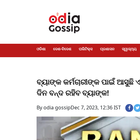
ଓଡିଶା
ଦେଶ-
ପଲିଟିକ୍ସ
ପ୍ରଶାସନ
ସ୍ୱାସ୍ଥ୍ୟ
ଗସିପ
ମନୋରଞ୍ଜନ
କ୍ରାଇମ
ଲାଇଫ
ସମସ୍ୟା
ଟେକ୍ନୋଲୋଜି
ଶିକ୍ଷା
ବିଜ୍ଞାନ
ଖେଳ
ବିଦେଶ
ସ୍ପେଶାଲ
ଷ୍ଟାଇଲ
ଓଡିଶା
ଦେଶ-ବିଦେଶ
ପଲିଟିକ୍ସ
ପ୍ରଶାସନ
ସ୍ୱାସ୍ଥ୍ୟ
ବ୍ୟାଙ୍କ କର୍ମଚାରୀଙ୍କ ପାଇଁ ଆସୁଛି 
ଦିନ ବନ୍ଦ ରହିବ ବ୍ୟାଙ୍କ!
By odia gossip
Dec 7, 2023, 12:36 IST