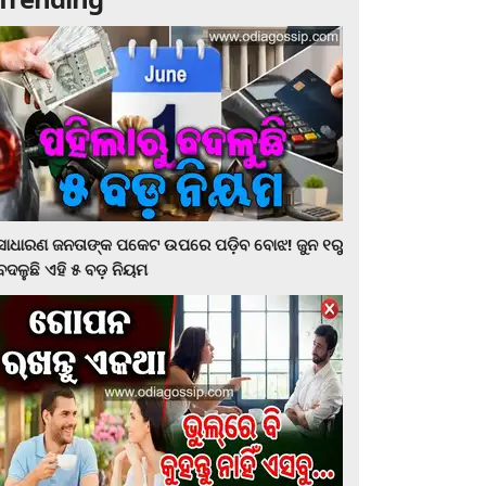
ସାଧାରଣ ଜନତାଙ୍କ ପକେଟ ଉପରେ ପଡ଼ିବ ବୋଝ! ଜୁନ ୧ରୁ
ବଦଳୁଛି ଏହି ୫ ବଡ଼ ନିୟମ