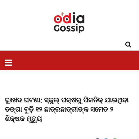
ଓଡିଶା
ଦେଶ-
ପଲିଟିକ୍ସ
ପ୍ରଶାସନ
ସ୍ୱାସ୍ଥ୍ୟ
ଗସିପ
ମନୋରଞ୍ଜନ
କ୍ରାଇମ
ଲାଇଫ
ସମସ୍ୟା
ଟେକ୍ନୋଲୋଜି
ଶିକ୍ଷା
ବିଜ୍ଞାନ
ଖେଳ
ବିଦେଶ
ସ୍ପେଶାଲ
ଷ୍ଟାଇଲ
ଦୁଃଖଦ ଘଟଣା; ସ୍କୁଲ୍‌ ପକ୍ଷରୁ ପିକନିକ୍ ଯାଇଥିବା
ଡଙ୍ଗା ବୁଡ଼ି ୧୨ ଛାତ୍ରଛାତ୍ରୀଙ୍କ ସମେତ ୨
ଶିକ୍ଷକ ମୃତ୍ୟୁ