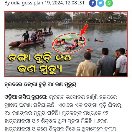
By odia gossip
Jan 19, 2024, 12:08 IST
ହ୍ରଦରେ ଡଙ୍ଗା ବୁଡ଼ି ୧୪ ଜଣ ମୃତ୍ୟୁ
ଓଡ଼ିଆ ଗସିପ୍ ବ୍ୟୁରୋ:
ଗୁଜରାଟ ଭଦୋଦରା ହର୍ଣ୍ଣି ହ୍ରଦରେ
ଦୁଃଖଦ ଘଟଣା ଘଟିଯାଇଛି। ଏଠାରେ ଏକ ଡଙ୍ଗା ବୁଡ଼ି ଯିବାରୁ
୧୪ ଜଣଙ୍କର ମୃତ୍ୟୁ ଘଟିଛି। ମୃତକଙ୍କ ମଧ୍ୟରେ ୧୨
ଛାତ୍ରଛାତ୍ରୀ ଓ ୨ ଶିକ୍ଷକ ଥିବା ସୂଚନା ମିଳିଛି । ୬ଜଣ
ଛାତ୍ରଛାତ୍ରୀ ଓ ଜଣେ ଶିକ୍ଷକ ନିଖୋଜ ଥିବାବେଳେ ତଲାସ