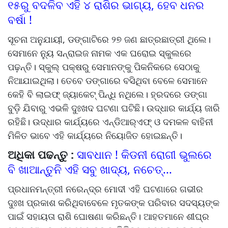
୧୫ରୁ ବଦଳିବ ଏହି ୪ ରାଶିର ଭାଗ୍ୟ, ହେବ ଧନର
ବର୍ଷା !
ସୂଚନା ଅନୁଯାୟୀ, ଡଙ୍ଗାଟିରେ ୨୭ ଜଣ ଛାତ୍ରଛାତ୍ରୀ ଥିଲେ।
ସେମାନେ ନ୍ୟୁ ସନ୍‌ରାଇଜ ନାମକ ଏକ ଘରୋଇ ସ୍କୁଲରେ
ପଢ଼ନ୍ତି। ସ୍କୁଲ୍‌ ପକ୍ଷରୁ ସେମାନଙ୍କୁ ପିକନିକରେ ସେଠାକୁ
ନିଆଯାଇଥିଲା। ତେବେ ଡଙ୍ଗାରେ ବସିଥିବା ବେଳେ ସେମାନେ
କେହି ବି ଲାଇଫ୍ ଜ୍ୟାକେଟ୍ ପିନ୍ଧି ନଥିଲେ। ହ୍ରଦରେ ଡଙ୍ଗା
ବୁଡ଼ି ଯିବାରୁ ଏଭଳି ଦୁଃଖଦ ଘଟଣା ଘଟିଛି। ଉଦ୍ଧାର କାର୍ଯ୍ୟ ଜାରି
ରହିଛି। ଉଦ୍ଧାର କାର୍ଯ୍ୟରେ ଏନ୍‌ଡିଆର୍‌ଏଫ୍‌ ଓ ଦମକଳ ବାହିନୀ
ମିଳିତ ଭାବେ ଏହି କାର୍ଯ୍ୟରେ ନିୟୋଜିତ ହୋଇଛନ୍ତି।
ଅଧିକା ପଢନ୍ତୁ :
ସାବଧାନ ! କିଡନୀ ରୋଗୀ ଭୁଲରେ
ବି ଖାଆନ୍ତୁନି ଏହି ସବୁ ଖାଦ୍ୟ, ନଚେତ୍...
ପ୍ରଧାନମନ୍ତ୍ରୀ ନରେନ୍ଦ୍ର ମୋଦୀ ଏହି ଘଟଣାରେ ଗଭୀର
ଦୁଃଖ ପ୍ରକାଶ କରିଥିବାବେଳେ ମୃତକଙ୍କ ପରିବାର ସଦସ୍ୟଙ୍କ
ପାଇଁ ସହାୟତା ରାଶି ଘୋଷଣା କରିଛନ୍ତି। ଆହତମାନେ ଶୀଘ୍ର