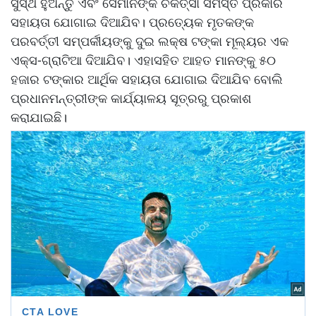
ସୁସ୍ଥ ହୁଅନ୍ତୁ ଏବଂ ସେମାନଙ୍କ ଚିକିତ୍ସା ସମସ୍ତ ପ୍ରକାର
ସହାୟତା ଯୋଗାଇ ଦିଆଯିବ। ପ୍ରତ୍ୟେକ ମୃତକଙ୍କ
ପରବର୍ତ୍ତୀ ସମ୍ପର୍କୀୟଙ୍କୁ ଦୁଇ ଲକ୍ଷ ଟଙ୍କା ମୂଲ୍ୟର ଏକ
ଏକ୍ସ-ଗ୍ରାଟିଆ ଦିଆଯିବ। ଏହାସହିତ ଆହତ ମାନଙ୍କୁ ୫୦
ହଜାର ଟଙ୍କାର ଆର୍ଥିକ ସହାୟତା ଯୋଗାଇ ଦିଆଯିବ ବୋଲି
ପ୍ରଧାନମନ୍ତ୍ରୀଙ୍କ କାର୍ଯ୍ୟାଳୟ ସୂତ୍ରରୁ ପ୍ରକାଶ
କରାଯାଇଛି।