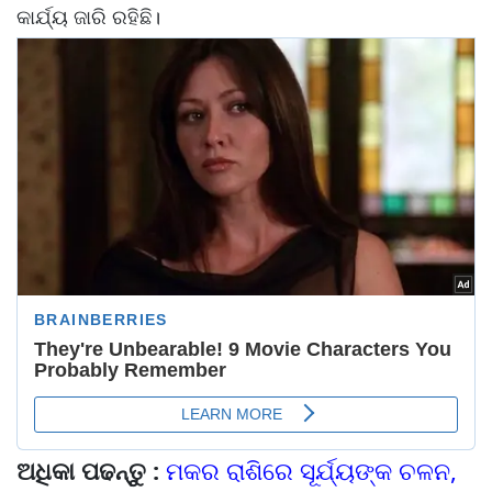
କାର୍ଯ୍ୟ ଜାରି ରହିଛି।
ଅଧିକା ପଢନ୍ତୁ :
ମକର ରାଶିରେ ସୂର୍ଯ୍ୟଙ୍କ ଚଳନ,