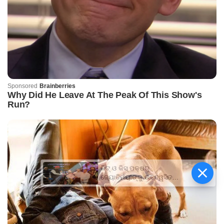
କିଟ୍‍ ଓ କିସ୍‍ ପକ୍ଷରୁ
ଜ୍ୟୋତିର୍ମୟୀଙ୍କୁ ଉଚ୍ଛ୍ୱସିତ
ସମ୍ବର୍ଦ୍ଧନା; ୫ଲକ୍ଷ ଟଙ୍କାର
ପ୍ରୋତ୍ସାହନ ରାଶି ପ୍ରଦାନ