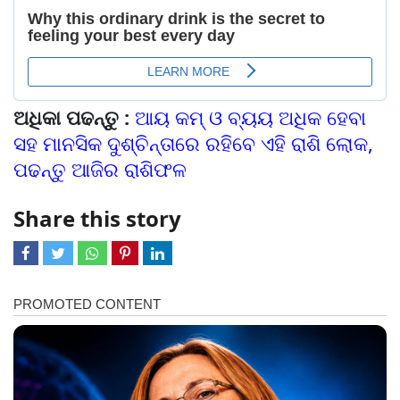
ଅଧିକା ପଢନ୍ତୁ :
ଆୟ କମ୍ ଓ ବ୍ୟୟ ଅଧିକ ହେବା
ସହ ମାନସିକ ଦୁଶ୍ଚିନ୍ତାରେ ରହିବେ ଏହି ରାଶି ଲୋକ,
ପଢନ୍ତୁ ଆଜିର ରାଶିଫଳ
Share this story