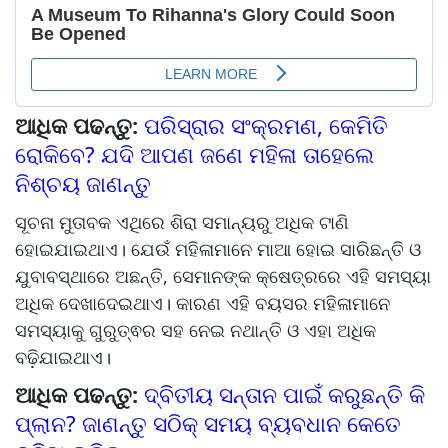
ଆଧିକ ପଢନ୍ତୁ:
ପରିସ୍ରାର ସଂକ୍ରମଣ, କେମିତି
ରୋକିବେ? ଯଦି ଆପଣ ଜଣେ ମହିଳା ତାହେଲେ
ନିଶ୍ଚୟ ଜାଣନ୍ତୁ
ସୂଚନା ମୁତାବକ ଏଥିରେ ଶିରା ସମାନ୍ୟରୁ ଅଧିକ ଟାଣି
ହୋଇଯାଇଥାଏ। ଯେଉଁ ମହିଳାମାନେ ମାଆ ହୋଇ ସାରିଛନ୍ତି ଓ
ଯୁବାବସ୍ଥାରେ ଅଛନ୍ତି, ସେମାନଙ୍କ କ୍ଷେତ୍ରରେ ଏହି ସମସ୍ୟା
ଅଧିକ ଦେଖାଦେଇଥାଏ। କାରଣ ଏହି ବୟସର ମହିଳାମାନେ
ସମସ୍ୟାକୁ ଗୁରୁତ୍ଵର ସହ ନେଇ ନଥାନ୍ତି ଓ ଏହା ଅଧିକ
ବଢ଼ିଯାଇଥାଏ।
ଆଧିକ ପଢନ୍ତୁ:
ଦ୍ବିତୀୟ ସନ୍ତାନ ପାଇଁ କରୁଛନ୍ତି କି
ପ୍ଲାନ? ଜାଣନ୍ତୁ ସଠିକ୍ ସମୟ ବ୍ୟବଧାନ କେତେ