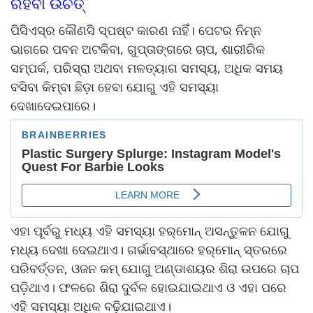
ରହିବା ଉଚିତ୍
ପିସିଏସ୍‌ର କୌଣସି ସ୍ପଷ୍ଟ କାରଣ ନାହିଁ। ପେଟର ନିମ୍ନ
ଭାଗରେ ପବନ ଅଟକିବା, ଗୁପ୍ତାଙ୍ଗରେ ଚାପ, ଶାରୀରିକ
ସମ୍ପର୍କ, ପରିସ୍ରା ଅଥବା ମଳତ୍ୟାଗ ସମସ୍ୟ, ଅଧିକ ସମୟ
ବସିବା କିମ୍ବା ଛିଡ଼ା ହେବା ଯୋଗୁ ଏହି ସମସ୍ୟା
ଦେଖାଦେଇପାରେ।
ଏହା ପୂର୍ବରୁ ମଧ୍ୟ ଏହି ସମସ୍ୟା ହର୍‌ମୋନ୍‌ ଅସନ୍ତୁଳନ ଯୋଗୁ
ମଧ୍ୟ ଦେଖା ଦେଇଥାଏ। ଗର୍ଭାବସ୍ଥାରେ ହର୍‌ମୋନ୍‌ ସ୍ତରରେ
ପରିବର୍ତ୍ତନ, ଓଜନ କମ୍‌ ଯୋଗୁ ଅଣ୍ଡାଶୟର ଶିରା ଉପରେ ଚାପ
ପଡ଼ିଥାଏ। ଫଳରେ ଶିରା ଦୁର୍ବଳ ହୋଇଯାଇଥାଏ ଓ ଏହା ପରେ
ଏହି ସମସ୍ୟା ଅଧିକ ବଢ଼ିଯାଇଥାଏ।