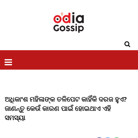
ଓଡିଶା
ଦେଶ-
ପଲିଟିକ୍ସ
ପ୍ରଶାସନ
ସ୍ୱାସ୍ଥ୍ୟ
ଗସିପ
ମନୋରଞ୍ଜନ
କ୍ରାଇମ
ଲାଇଫ
ସମସ୍ୟା
ଟେକ୍ନୋଲୋଜି
ଶିକ୍ଷା
ବିଜ୍ଞାନ
ଖେଳ
ବିଦେଶ
ସ୍ପେଶାଲ
ଷ୍ଟାଇଲ
ଅଧିକାଂଶ ମହିଳାଙ୍କ ତଳିପେଟ କାହିଁକି ଦରଜ ହୁଏ?
ଜାଣନ୍ତୁ କେଉଁ କାରଣ ପାଇଁ ହୋଇଥାଏ ଏହି
ସମସ୍ୟା