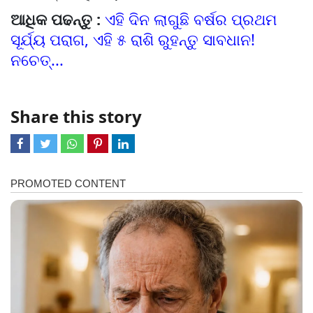
ଆଧିକ ପଢନ୍ତୁ :
ଏହି ଦିନ ଲାଗୁଛି ବର୍ଷର ପ୍ରଥମ
ସୂର୍ଯ୍ୟ ପରାଗ, ଏହି ୫ ରାଶି ରୁହନ୍ତୁ ସାବଧାନ!
ନଚେତ୍...
Share this story