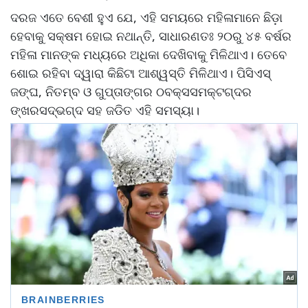
ଦରଜ ଏତେ ବେଶୀ ହୁଏ ଯେ, ଏହି ସମୟରେ ମହିଳାମାନେ ଛିଡ଼ା
ହେବାକୁ ସକ୍ଷମ ହୋଇ ନଥାନ୍ତି, ସାଧାରଣତଃ ୨୦ରୁ ୪୫ ବର୍ଷର
ମହିଳା ମାନଙ୍କ ମଧ୍ୟରେ ଅଧିକା ଦେଖିବାକୁ ମିଳିଥାଏ। ତେବେ
ଶୋଇ ରହିବା ଦ୍ୱାରା କିଛିଟା ଆଶ୍ୱସ୍ତି ମିଳିଥାଏ। ପିସିଏସ୍‌
ଜଙ୍ଘ, ନିତମ୍ବ ଓ ଗୁପ୍ତାଙ୍ଗର ଠବକ୍ସସମକ୍ଟଗ୍ଦର
ଙ୍ଖରସଦ୍ଭଗ୍ଦ ସହ ଜଡିତ ଏହି ସମସ୍ୟା।