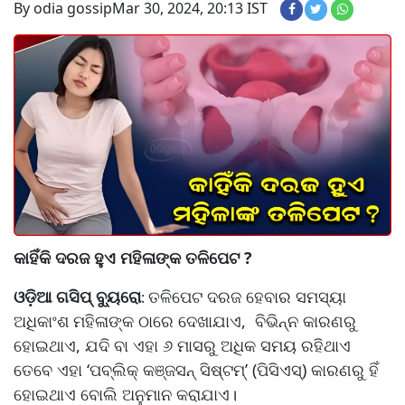
By odia gossip
Mar 30, 2024, 20:13 IST
କାହିଁକି ଦରଜ ହୁଏ ମହିଳାଙ୍କ ତଳିପେଟ ?
ଓଡ଼ିଆ ଗସିପ୍ ବ୍ୟୁରୋ
ତଳିପେଟ ଦରଜ ହେବାର ସମସ୍ୟା
:
ଅଧିକାଂଶ ମହିଳାଙ୍କ ଠାରେ ଦେଖାଯାଏ, ବିଭିନ୍ନ କାରଣରୁ
ହୋଇଥାଏ, ଯଦି ବା ଏହା ୬ ମାସରୁ ଅଧିକ ସମୟ ରହିଥାଏ
ତେବେ ଏହା ‘ପବ୍ଲିକ୍‌ କଞ୍ଜସନ୍‌ ସିଷ୍ଟମ୍‌’ (ପିସିଏସ୍‌) କାରଣରୁ ହିଁ
ହୋଇଥାଏ ବୋଲି ଅନୁମାନ କରାଯାଏ।