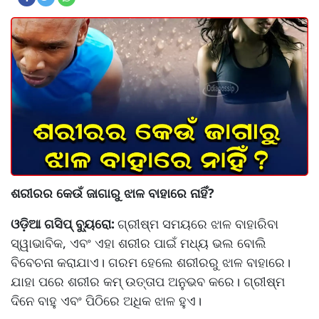
ଶରୀରର କେଉଁ ଜାଗାରୁ ଝାଳ ବାହାରେ ନାହିଁ?
ଓଡ଼ିଆ ଗସିପ୍ ବ୍ୟୁରୋ:
ଗ୍ରୀଷ୍ମ ସମୟରେ ଝାଳ ବାହାରିବା
ସ୍ୱାଭାବିକ, ଏବଂ ଏହା ଶରୀର ପାଇଁ ମଧ୍ୟ ଭଲ ବୋଲି
ବିବେଚନା କରାଯାଏ। ଗରମ ହେଲେ ଶରୀରରୁ ଝାଳ ବାହାରେ।
ଯାହା ପରେ ଶରୀର କମ୍ ଉତ୍ତାପ ଅନୁଭବ କରେ। ଗ୍ରୀଷ୍ମ
ଦିନେ ବାହୁ ଏବଂ ପିଠିରେ ଅଧିକ ଝାଳ ହୁଏ।