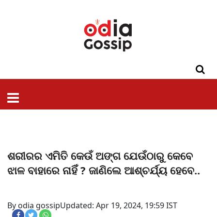
ଓଡିଶା
ଦେଶ-
ପଲିଟିକ୍ସ
ପ୍ରଶାସନ
ସ୍ୱାସ୍ଥ୍ୟ
ଗସିପ
ମନୋରଞ୍ଜନ
କ୍ରାଇମ
ଲାଇଫ
ସମସ୍ୟା
ଟେକ୍ନୋଲୋଜି
ଶିକ୍ଷା
ବିଜ୍ଞାନ
ଖେଳ
ବିଦେଶ
ସ୍ପେଶାଲ
ଷ୍ଟାଇଲ
ଶରୀରର ଏମିତି କେଉଁ ଅଙ୍ଗ ଯେଉଁଠାରୁ କେବେ
ଝାଳ ବାହାରେ ନାହିଁ ? ଜାଣିଲେ ଆଶ୍ଚର୍ଯ୍ୟ ହେବେ..
By odia gossip
Updated: Apr 19, 2024, 19:59 IST