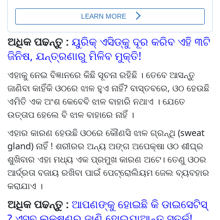
ଅଧିକ ପଢନ୍ତୁ :
ୟୁରିକ୍ ଏସିଡ୍‌କୁ ଦୂର କରିବ ଏହି ୩ଟି
ଜିନିଷ, ଯନ୍ତ୍ରଣାରୁ ମିଳିବ ମୁକ୍ତି!
ଏହାକୁ ନେଇ ବିଜ୍ଞାନରେ କିଛି ସୂଚନା ରହିଛି । ତେବେ ଆସନ୍ତୁ
ଜାଣିବା କାହିଁକି ଓଠରେ ଝାଳ ହୁଏ ନାହିଁ? ବାସ୍ତବରେ, ଓଠ ହେଉଛି
ଏମିତି ଏକ ଅଂଶ କେବେବି ଝାଳ ବାହାରି ନଥାଏ । ଯେତେ
ଉତ୍ତାପ ହେଲେ ବି ଝାଳ ବାହାରେ ନାହିଁ ।
ଏହାର କାରଣ ହେଉଛି ଓଠରେ କୌଣସି ଝାଳ ଗ୍ରନ୍ଥି (sweat
gland) ନାହିଁ ! ଶରୀରର ଅନ୍ୟ ଅଙ୍ଗ ଅପେକ୍ଷା ଓଠ ଶୀଘ୍ର
ଶୁଖିବାର ଏହା ମଧ୍ୟ ଏକ ପ୍ରମୁଖ କାରଣ ଅଟେ। ତେଣୁ ଓଠର
ଆର୍ଦ୍ରତା ବଜାୟ ରଖିବା ପାଇଁ ପେଟ୍ରୋଲିୟମ ଜେଲ ବ୍ୟବହାର
କରାଯାଏ ।
ଅଧିକ ପଢନ୍ତୁ :
ଆପଣଙ୍କୁ ହୋଇଛି କି ଡାଇସେଟିସ୍
? ଏସବୁ ଲକ୍ଷଣରୁ ଜାଣି ହୋଇଯାଆନ୍ତୁ ସତର୍କ!