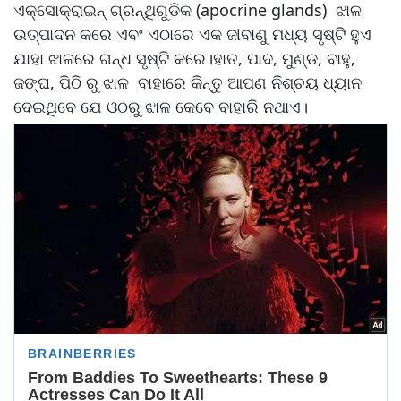
ଏକ୍ସୋକ୍ରାଇନ୍ ଗ୍ରନ୍ଥିଗୁଡିକ (apocrine glands) ଝାଳ
ଉତ୍ପାଦନ କରେ ଏବଂ ଏଠାରେ ଏକ ଜୀବାଣୁ ମଧ୍ୟ ସୃଷ୍ଟି ହୁଏ
ଯାହା ଝାଳରେ ଗନ୍ଧ ସୃଷ୍ଟି କରେ।ହାତ, ପାଦ, ମୁଣ୍ଡ, ବାହୁ,
ଜଙ୍ଘ, ପିଠି ରୁ ଝାଳ ବାହାରେ କିନ୍ତୁ ଆପଣ ନିଶ୍ଚୟ ଧ୍ୟାନ
ଦେଇଥିବେ ଯେ ଓଠରୁ ଝାଳ କେବେ ବାହାରି ନଥାଏ।