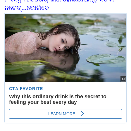
ନଚେତ୍...ଭୋଗିବେ