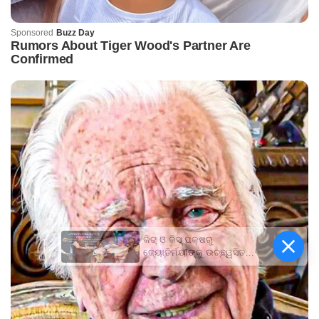
କିଟ୍‍ ଓ କିସ୍‍ ପକ୍ଷରୁ
ଜ୍ୟୋତିର୍ମୟୀଙ୍କୁ ଉଚ୍ଛ୍ୱସିତ
ସମ୍ବର୍ଦ୍ଧନା; ୫ଲକ୍ଷ ଟଙ୍କାର
ପ୍ରୋତ୍ସାହନ ରାଶି ପ୍ରଦାନ