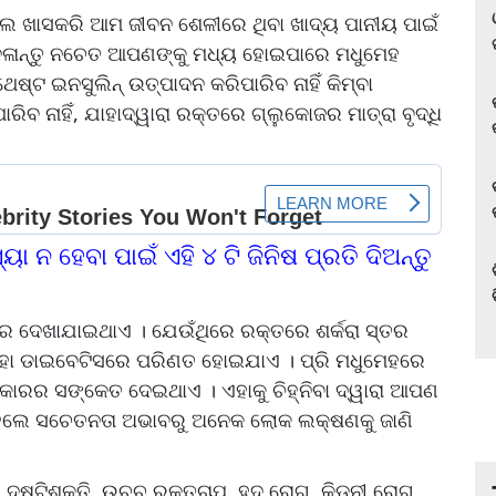
 ଖାସକରି ଆମ ଜୀବନ ଶେଳୀରେ ଥିବା ଖାଦ୍ୟ ପାନୀୟ ପାଇଁ
ବଦଳାନ୍ତୁ ନଚେତ ଆପଣଙ୍କୁ ମଧ୍ୟ ହୋଇପାରେ ମଧୁମେହ
ଟ ଇନସୁଲିନ୍ ଉତ୍ପାଦନ କରିପାରିବ ନାହିଁ କିମ୍ବା
ିବ ନାହିଁ, ଯାହାଦ୍ୱାରା ରକ୍ତରେ ଗ୍ଲୁକୋଜର ମାତ୍ରା ବୃଦ୍ଧି
ସ୍ୟା ନ ହେବା ପାଇଁ ଏହି ୪ ଟି ଜିନିଷ ପ୍ରତି ଦିଅନ୍ତୁ
ରେ ଦେଖାଯାଇଥାଏ । ଯେଉଁଥିରେ ରକ୍ତରେ ଶର୍କରା ସ୍ତର
ହା ଡାଇବେଟିସରେ ପରିଣତ ହୋଇଯାଏ । ପ୍ରି ମଧୁମେହରେ
୍ରକାରର ସଙ୍କେତ ଦେଇଥାଏ । ଏହାକୁ ଚିହ୍ନିବା ଦ୍ୱାରା ଆପଣ
 ହେଲେ ସଚେତନତା ଅଭାବରୁ ଅନେକ ଲୋକ ଲକ୍ଷଣକୁ ଜାଣି
ୃଷ୍ଟିଶକ୍ତି, ଉଚ୍ଚ ରକ୍ତଚାପ, ହୃଦ ରୋଗ, କିଡନୀ ରୋଗ,