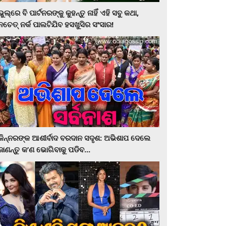
ଭୁଲ୍‌ରେ ବି ପାର୍ଟନରଙ୍କୁ କୁହନ୍ତୁ ନାହିଁ ଏହି ସବୁ କଥା,
ନଚେତ୍‌ ନର୍କ ପାଲଟିଯିବ ହସଖୁସିର ସଂସାର!
କିନ୍ନରଙ୍କ ଆଶୀର୍ବାଦ ବରଦାନ ସଦୃଶ: ଅଭିଶାପ ଦେଲେ
ଜାଣନ୍ତୁ କ’ଣ ଭୋଗିବାକୁ ପଡିବ...