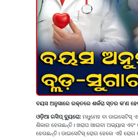
ବୟସ ଅନୁସାରେ ରକ୍ତରେ ଶର୍କରା ସ୍ତର କ’ଣ ହେବ
ଓଡ଼ିଆ ଗସିପ୍ ବ୍ୟୁରୋ:
ମଧୁମେହ ବା ଡାଇସେଟିସ୍ 
ଶିକାର ହେଉଛନ୍ତି। ଖରାପ ଖାଇବା ଅଭ୍ୟାସ ଏବଂ
ହେଉଛନ୍ତି। ଡାଇସେଟିସ୍ ରୋଗ ହେଲେ ଏହି ରୋଗ ଜୀ