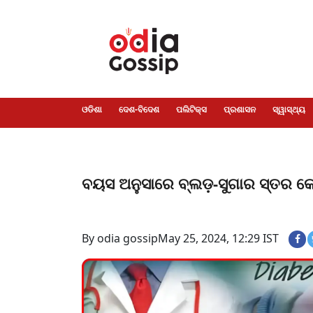
ଓଡିଶା
ଦେଶ-
ପଲିଟିକ୍ସ
ପ୍ରଶାସନ
ସ୍ୱାସ୍ଥ୍ୟ
ଗସିପ
ମନୋରଞ୍ଜନ
କ୍ରାଇମ
ଲାଇଫ
ସମସ୍ୟା
ଟେକ୍ନୋଲୋଜି
ଶିକ୍ଷା
ବିଜ୍ଞାନ
ଖେଳ
ବିଦେଶ
ସ୍ପେଶାଲ
ଷ୍ଟାଇଲ
ଓଡିଶା
ଦେଶ-ବିଦେଶ
ପଲିଟିକ୍ସ
ପ୍ରଶାସନ
ସ୍ୱାସ୍ଥ୍ୟ
ବୟସ ଅନୁସାରେ ବ୍ଲଡ଼-ସୁଗାର ସ୍ତର କେତେ
By odia gossip
May 25, 2024, 12:29 IST