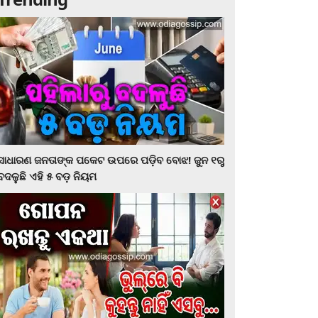
ସାଧାରଣ ଜନତାଙ୍କ ପକେଟ ଉପରେ ପଡ଼ିବ ବୋଝ! ଜୁନ ୧ରୁ
ବଦଳୁଛି ଏହି ୫ ବଡ଼ ନିୟମ