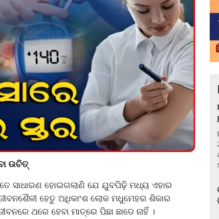
ା ଉଚିତ୍
ଏତେ ସାଧାରଣ ହୋଇଗଲାଣି ଯେ ଯୁବପିଢ଼ି ମଧ୍ୟ ଏହାର
 ଜୀବନଶୈଳୀ ହେତୁ ଅଧିକାଂଶ ଲୋକ ମଧୁମେହର ଶିକାର
ବନରେ ଥରେ ହେବା ମାତ୍ରେ ପିଛା ଛାଡେ ନାହିଁ ।