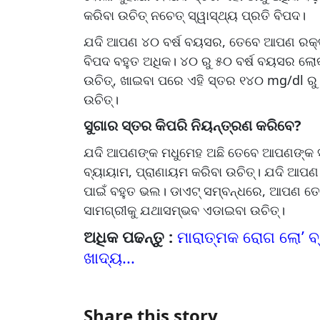
କରିବା ଉଚିତ୍ ନଚେତ୍ ସ୍ୱାସ୍ଥ୍ୟ ପ୍ରତି ବିପଦ।
ଯଦି ଆପଣ ୪୦ ବର୍ଷ ବୟସର, ତେବେ ଆପଣ ରକ୍ତ
ବିପଦ ବହୁତ ଅଧିକ। ୪୦ ରୁ ୫୦ ବର୍ଷ ବୟସର ଲୋକ
ଉଚିତ୍, ଖାଇବା ପରେ ଏହି ସ୍ତର ୧୪୦ mg/dl ରୁ
ଉଚିତ୍।
ସୁଗାର ସ୍ତର କିପରି ନିୟନ୍ତ୍ରଣ କରିବେ?
ଯଦି ଆପଣଙ୍କ ମଧୁମେହ ଅଛି ତେବେ ଆପଣଙ୍କ ସ୍
ବ୍ୟାୟାମ, ପ୍ରାଣାୟମ କରିବା ଉଚିତ୍। ଯଦି ଆପଣ 
ପାଇଁ ବହୁତ ଭଲ। ଡାଏଟ୍ ସମ୍ବନ୍ଧରେ, ଆପଣ ତେଲଯ
ସାମଗ୍ରୀକୁ ଯଥାସମ୍ଭବ ଏଡାଇବା ଉଚିତ୍।
ଅଧିକ ପଢନ୍ତୁ :
ମାରାତ୍ମକ ରୋଗ ଲୋ’ ବ୍
ଖାଦ୍ୟ...
Share this story