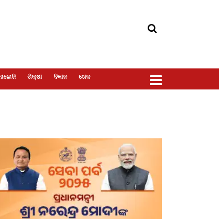
ୋଲୋଜି
ଶିକ୍ଷା
ବିଜ୍ଞାନ
ଖେଳ