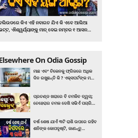
ବଲିଉଡରେ କିଏ ଏହି ନବାଗତ ଯିଏ କି ଏବେ ଆଲିଆ
ଭଟ୍ଟ, ଐଶ୍ୱର୍ଯ୍ୟାଙ୍କୁ ମାତ୍‌ ଦେଇ ନମ୍ବର ୧ ଆସନ
ହାତେଇଛନ୍ତି, ସିନେ ପ୍ରେମୀ ଏବେ ହିଁ ଜାଣି ନିଅନ୍ତୁ ...
Elsewhere On Odia Gossip
ମାଛ ଏବଂ ଚିକେନକୁ ଫ୍ରିଜରେ ଅଧିକ
ଦିନ ରଖୁଛନ୍ତି କି ? ଏକ୍ସପର୍ଟଙ୍କ ମତ
କିଛି ଏପରି ରହିଛି...
ପ୍ରଚଣ୍ଡ ଖରାରେ ବି ଚମକିବ ତ୍ୱଚା;
ଚେହେରାର ଚମକ ଦେଖି ସଭିଏଁ ପଚାରିବେ
ଗ୍ଲୋ’ର ସିକ୍ରେଟ! ଆପଣାନ୍ତୁ ଏହି...
ବର୍ଷ ଶେଷ ଯାଏଁ ୩ଟି ରାଶି ଉପରେ ରହିବ
ଶନିଙ୍କ କୋପଦୃଷ୍ଟି, ଜାଣନ୍ତୁ
ଆପଣଙ୍କ ରାଶି ଏଥିରେ ନାହିଁ ତ?