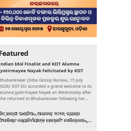
Featured
Indian Idol Finalist and KIIT Alumna
Jyotirmayee Nayak Felicitated by KIIT
Bhubaneswar (Odia Gossip Bureau, 15 July
2026): KIIT-DU accorded a grand welcome to its
alumna Jyotirmayee Nayak on Wednesday after
she returned to Bhubaneswar following her
qualification for the Gra
କିଟ୍‍ ଛାତ୍ରୀ ‘ଇଣ୍ଡିଆନ୍ ଆଇଡଲ୍‌’ ୨୦୨୬; ଗ୍ରାଣ୍ଡ
ଫିନାଲିଷ୍ଟ ଜ୍ୟୋତିର୍ମୟୀଙ୍କ ହୋମ୍‍କମିଂ ସେଲିବ୍ରେସନ୍‍,
କିଟରେ ଉଚ୍ଛ୍ୱସିତ ସମ୍ବର୍ଦ୍ଧନା