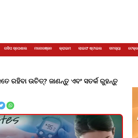
ଗସିପ ସ୍ପେଶାଲ
ମନୋରଞ୍ଜନ
କ୍ରାଇମ
ଲାଇଫ ଷ୍ଟାଇଲ
ସମସ୍ୟା
ଟେକ୍ନ
 ରହିବା ଉଚିତ୍? ଜାଣନ୍ତୁ ଏବଂ ସତର୍କ ରୁହନ୍ତୁ