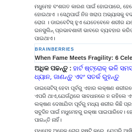
ମଧୁମେହ ବଂଶଗତ କାରଣ ପାଇଁ ହୋଇପାରେ, ହେଲେ
ହୋଇଥାଏ । ସେଥିପାଇଁ ନିଜ ଖରାପ ଅଭ୍ୟାସକୁ 
ରୋଗ । ଡାଇବେଟିସ୍ ହୁଏ ଯେତେବେଳେ ଶରୀର ଯଥେଷ୍
ଇନସୁଲିନ୍ ପ୍ରଭାବଶାଳୀ ଭାବରେ ବ୍ୟବହାର କରିପାର
ପାଇଥାଏ।
ଅଧିକ ପଢନ୍ତୁ :
ହାର୍ଟ ଷ୍ଟ୍ରୋକ୍ ଭଳି ସମ
ଧ୍ୟାନ, ଜାଣନ୍ତୁ ଏବଂ ସତର୍କ ରୁହନ୍ତୁ
ଡାଇସେଟିସ୍ ହେବା ପୂର୍ବରୁ ଏହାର ଲକ୍ଷଣ ଶରୀର
ଏପରି ଥାଏ,ଯେଉଁଥିରେ ସାବଧାନରେ ନ ରହିଲେ ଏ
ଲକ୍ଷଣ ଦେଖାଯିବା ପୂର୍ବରୁ ମଧ୍ୟ ଶରୀର କିଛି ପ
ସବୁଦିନ ପାଇଁ ମଧୁମେହରୁ ରକ୍ଷା ପାଇପାରିବେ।
ପାରନ୍ତି ନାହିଁ।
ମଧୁମେହ ଅନେକ ରୋଗ ସୃଷ୍ଟି କରେ, ଯେପରି ଆଖି ଦ