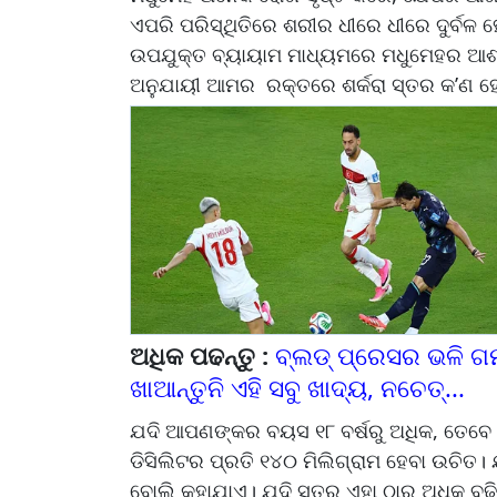
ଏପରି ପରିସ୍ଥିତିରେ ଶରୀର ଧୀରେ ଧୀରେ ଦୁର୍ବଳ 
ଉପଯୁକ୍ତ ବ୍ୟାୟାମ ମାଧ୍ୟମରେ ମଧୁମେହର ଆଶ
ଅନୁଯାୟୀ ଆମର ରକ୍ତରେ ଶର୍କରା ସ୍ତର କ’ଣ ହେବ
ଅଧିକ ପଢନ୍ତୁ :
ବ୍ଲଡ୍ ପ୍ରେସର ଭଳି ଗ
ଖାଆନ୍ତୁନି ଏହି ସବୁ ଖାଦ୍ୟ, ନଚେତ୍...
ଯଦି ଆପଣଙ୍କର ବୟସ ୧୮ ବର୍ଷରୁ ଅଧିକ, ତେବେ 
ଡିସିଲିଟର ପ୍ରତି ୧୪୦ ମିଲିଗ୍ରାମ ହେବା ଉଚିତ
ବୋଲି କୁହାଯାଏ। ଯଦି ସ୍ତର ଏହା ଠାରୁ ଅଧିକ ବଢ