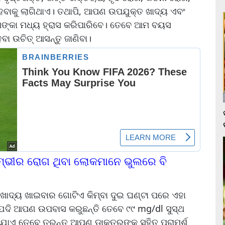
ହେବାକୁ ଲାଗିଥାଏ। ତଥାପି, ଆପଣ ଉପଯୁକ୍ତ ଖାଦ୍ୟ ଏବଂ
ଙ୍କା ମଧ୍ୟ ହ୍ରାସ କରିପାରିବେ। ତେବେ ଆମ ବୟସ
ା ଉଚିତ୍ ଆସନ୍ତୁ ଜାଣିବା।
ମ୍ଭୀର ରୋଗ ଥିବା ଲୋକମାନେ ଭୁଲରେ ବି
ଖାଦ୍ୟ ଖାଇବାର ଗୋଟିଏ କିମ୍ବା ଦୁଇ ଘଣ୍ଟା ପରେ ଏହା
। ଯଦି ଆପଣ ଉପବାସ କରୁଛନ୍ତି ତେବେ ୯୯ mg/dl ସୁସ୍ଥ
଼ିଯାଏ ତେବେ ତୁରନ୍ତ ଆପଣ ଡାକ୍ତରଙ୍କ ସହିତ ପରାମର୍ଶ