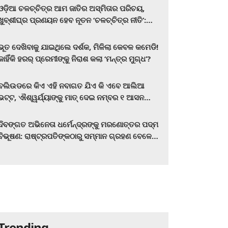
ଓଡ଼ିଆ ଚଳଚ୍ଚିତ୍ର ଆମ ଜାତିର ଅସ୍ମିତାର ପରିଚୟ,
ଖୁବ୍‌ଶୀଘ୍ର ପ୍ରଣୟନ ହେବ ନୂତନ ‘ଚଳଚ୍ଚିତ୍ର ନୀତି’:
ମୁଖ୍ୟମନ୍ତ୍ରୀ ମୋହନ ଚରଣ ମାଝୀ
ଭୂତ ଦେଖିବାକୁ ଯାଇଥିଲେ ଦର୍ଶକ, ମିଳିଲା କେବଳ କମେଡି!
କାହିଁକି ହରର୍‌ ପ୍ରେମୀଙ୍କୁ ନିରାଶ କଲା ‘ମନ୍ତ୍ର ମୁଗ୍ଧ’?
ବଲିଉଡରେ କିଏ ଏହି ନବାଗତ ଯିଏ କି ଏବେ ଆଲିଆ
ଭଟ୍ଟ, ଐଶ୍ୱର୍ଯ୍ୟାଙ୍କୁ ମାତ୍‌ ଦେଇ ନମ୍ବର ୧ ଆସନ
ହାତେଇଛନ୍ତି, ସିନେ ପ୍ରେମୀ ଏବେ ହିଁ ଜାଣି ନିଅନ୍ତୁ ...
ଦିବଙ୍ଗତ ଅଭିନେତା ଧର୍ମେନ୍ଦ୍ରଙ୍କୁ ମରଣୋତ୍ତର ପଦ୍ମ
ବିଭୂଷଣ: ରାଷ୍ଟ୍ରପତିଙ୍କଠାରୁ ସମ୍ମାନ ଗ୍ରହଣ ବେଳେ
ଭାବପ୍ରବଣ ହେଲେ ହେମା ମାଳିନୀ
Trending