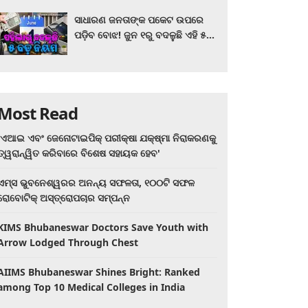
ସାଧାରଣ ଜନତାଙ୍କ ପକେଟ ଉପରେ
ପଡ଼ିବ ବୋଝ! ଜୁନ ୧ରୁ ବଦଳୁଛି ଏହି ୫
ବଡ଼ ନିୟମ
Most Read
'ଏଆଇ ଏବଂ ଜେନୋଟାଇପିକ୍ ପରୀକ୍ଷା ଯକ୍ଷ୍ମା ନିରାକରଣକୁ
ତ୍ୱରାନ୍ୱିତ କରିବାରେ ବିଶେଷ ସହାୟକ ହେବ'
ଏମ୍ସ ଭୁବନେଶ୍ୱରର ଅନନ୍ୟ ସଫଳତା, ୧୦୦ଟି ସଫଳ
ରୋବୋଟିକ୍ ଅସ୍ତ୍ରୋପଚାର ସମ୍ପନ୍ନ
KIMS Bhubaneswar Doctors Save Youth with
Arrow Lodged Through Chest
AIIMS Bhubaneswar Shines Bright: Ranked
among Top 10 Medical Colleges in India