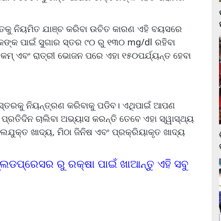
କୁ ନିୟମିତ ଯାଞ୍ଚ କରିବା ଉଚିତ କାରଣ ଏହି ବୟସରେ
ଙ୍କ ପାଇଁ ସୁଗାର ସ୍ତର ୯୦ ରୁ ୧୩୦ mg/dl ରହିବା
 କମ୍ ଏବଂ ରାତ୍ରୀ ଭୋଜନ ପରେ ଏହା ୧୫୦ପର୍ଯ୍ୟନ୍ତ ହେବା
ତରକୁ ନିୟନ୍ତ୍ରଣ କରିବାକୁ ପଡିବ। ଏଥିପାଇଁ ଆପଣ
ପ୍ରତିଦିନ ଚାଲିବା ଅଭ୍ୟାସ କରନ୍ତି ତେବେ ଏହା ସ୍ୱାସ୍ଥ୍ୟ
ୁକ୍ତ ଖାଦ୍ୟ, ମିଠା ଜିନିଷ ଏବଂ ପ୍ରକ୍ରିୟାକୃତ ଖାଦ୍ୟ
ଲଡପ୍ରେସର ରୁ ରକ୍ଷା ପାଇଁ ଖାଆନ୍ତୁ ଏହି ସବୁ