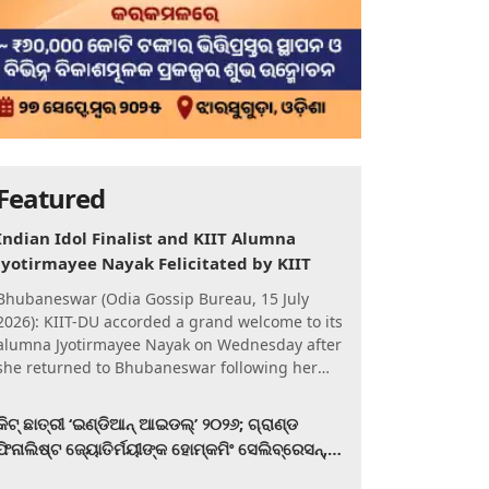
Featured
Indian Idol Finalist and KIIT Alumna
Jyotirmayee Nayak Felicitated by KIIT
Bhubaneswar (Odia Gossip Bureau, 15 July
2026): KIIT-DU accorded a grand welcome to its
alumna Jyotirmayee Nayak on Wednesday after
she returned to Bhubaneswar following her
qualification for the Gra
କିଟ୍‍ ଛାତ୍ରୀ ‘ଇଣ୍ଡିଆନ୍ ଆଇଡଲ୍‌’ ୨୦୨୬; ଗ୍ରାଣ୍ଡ
ଫିନାଲିଷ୍ଟ ଜ୍ୟୋତିର୍ମୟୀଙ୍କ ହୋମ୍‍କମିଂ ସେଲିବ୍ରେସନ୍‍,
କିଟରେ ଉଚ୍ଛ୍ୱସିତ ସମ୍ବର୍ଦ୍ଧନା