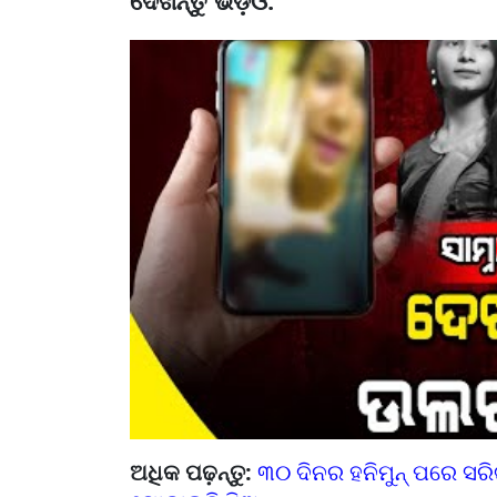
ଦେଖନ୍ତୁ ଭିଡ଼ିଓ:
ଅଧିକ ପଢ଼ନ୍ତୁ:
୩୦ ଦିନର ହନିମୁନ୍ ପରେ ସରିଗଲ