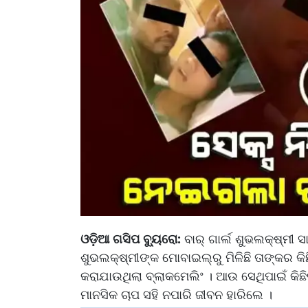
ଓଡ଼ିଆ ଗସିପ ବ୍ୟୁରୋ:
ବାର୍‌ ଗାର୍ଲ ଶୁଭଲକ୍ଷ୍ମୀ
ଶୁଭଲକ୍ଷ୍ମୀଙ୍କ ମୋବାଇଲ୍‌ରୁ ମିଳିଛି ତାଙ୍କର କିଛ
କରାଯାଉଥିଲା ବ୍ଲାକମେଲିଂ । ଆଉ ସେଥିପାଇଁ କି
ମାନସିକ ଚାପ ସହି ନପାରି ଜୀବନ ହାରିଲେ ।