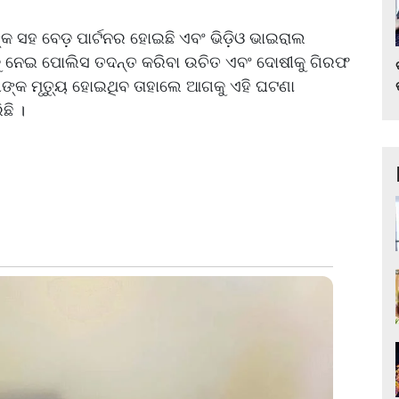
କ ସହ ବେଡ଼ ପାର୍ଟନର ହୋଇଛି ଏବଂ ଭିଡ଼ିଓ ଭାଇରାଲ
ହାକୁ ନେଇ ପୋଲିସ ତଦନ୍ତ କରିବା ଉଚିତ ଏବଂ ଦୋଷୀକୁ ଗିରଫ
ୀଙ୍କ ମୃତ୍ୟୁ ହୋଇଥିବ ତାହାଲେ ଆଗକୁ ଏହି ଘଟଣା
ଛି ।