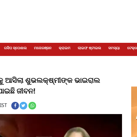
ଗସିପ ସ୍ପେଶାଲ
ମନୋରଞ୍ଜନ
କ୍ରାଇମ
ଲାଇଫ ଷ୍ଟାଇଲ
ସମସ୍ୟା
ଟେକ୍ନ
ାକୁ ଆସିଲା ଶୁଭଲକ୍ଷ୍ମୀଙ୍କ ଭାଇରାଲ
ାଇଛି ଜୀବନ!
 IST