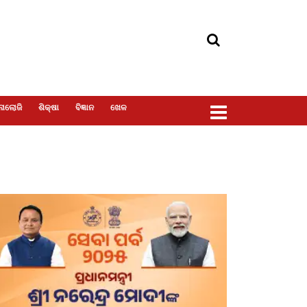
ୋଲୋଜି
ଶିକ୍ଷା
ବିଜ୍ଞାନ
ଖେଳ