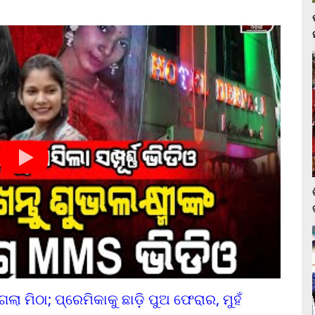
ା ମିଠା; ପ୍ରେମିକାକୁ ଛାଡ଼ି ପୁଅ ଫେରାର, ମୁହଁ