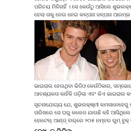
ପରିଚୟ ମିଳିନାହିଁ । ସେ କେଉଁଠୁ ଆସିଲେ ଶୁଭଲକ୍
ହେଲା ତାକୁ ନେଇ ନେଇ କଳ୍ପନା ଜଳ୍ପନା ଆରମ୍
ଭାଇରାଲ ହେଉଥିବା ଭିଡିଓ କେଉଁଠିକାର, ସମ୍ଭ
ଆବଶ୍ୟକତା କାହିଁକି ପଡ଼ିଲା ଏବଂ କିଏ ଭାଇରାଲ
ସୂଚନାଯୋଗ୍ୟ ଯେ, ଶୁଭଲକ୍ଷ୍ମୀ କମଳାନେହେରୁ କ
ତାରିଖରେ ସେ ଘରୁ କଲେଜ ଯାଉଛି କହି ଆସିଥିଲେ 
ହୋଟେଲ୍‌ ଆଣ୍ଡ୍‌ ବାର୍‌ରେ ୨୦୫ ନମ୍ବର ରୁମ୍‌ ବୁକ