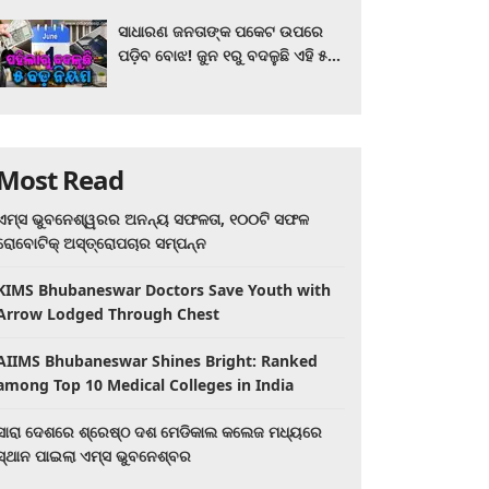
ସାଧାରଣ ଜନତାଙ୍କ ପକେଟ ଉପରେ
ପଡ଼ିବ ବୋଝ! ଜୁନ ୧ରୁ ବଦଳୁଛି ଏହି ୫
ବଡ଼ ନିୟମ
Most Read
ଏମ୍ସ ଭୁବନେଶ୍ୱରର ଅନନ୍ୟ ସଫଳତା, ୧୦୦ଟି ସଫଳ
ରୋବୋଟିକ୍ ଅସ୍ତ୍ରୋପଚାର ସମ୍ପନ୍ନ
KIMS Bhubaneswar Doctors Save Youth with
Arrow Lodged Through Chest
AIIMS Bhubaneswar Shines Bright: Ranked
among Top 10 Medical Colleges in India
ସାରା ଦେଶରେ ଶ୍ରେଷ୍ଠ ଦଶ ମେଡିକାଲ କଲେଜ ମଧ୍ୟରେ
ସ୍ଥାନ ପାଇଲା ଏମ୍ସ ଭୁବନେଶ୍ବର