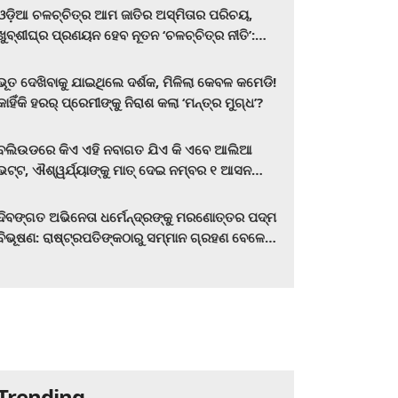
ଓଡ଼ିଆ ଚଳଚ୍ଚିତ୍ର ଆମ ଜାତିର ଅସ୍ମିତାର ପରିଚୟ,
ଖୁବ୍‌ଶୀଘ୍ର ପ୍ରଣୟନ ହେବ ନୂତନ ‘ଚଳଚ୍ଚିତ୍ର ନୀତି’:
ମୁଖ୍ୟମନ୍ତ୍ରୀ ମୋହନ ଚରଣ ମାଝୀ
ଭୂତ ଦେଖିବାକୁ ଯାଇଥିଲେ ଦର୍ଶକ, ମିଳିଲା କେବଳ କମେଡି!
କାହିଁକି ହରର୍‌ ପ୍ରେମୀଙ୍କୁ ନିରାଶ କଲା ‘ମନ୍ତ୍ର ମୁଗ୍ଧ’?
ବଲିଉଡରେ କିଏ ଏହି ନବାଗତ ଯିଏ କି ଏବେ ଆଲିଆ
ଭଟ୍ଟ, ଐଶ୍ୱର୍ଯ୍ୟାଙ୍କୁ ମାତ୍‌ ଦେଇ ନମ୍ବର ୧ ଆସନ
ହାତେଇଛନ୍ତି, ସିନେ ପ୍ରେମୀ ଏବେ ହିଁ ଜାଣି ନିଅନ୍ତୁ ...
ଦିବଙ୍ଗତ ଅଭିନେତା ଧର୍ମେନ୍ଦ୍ରଙ୍କୁ ମରଣୋତ୍ତର ପଦ୍ମ
ବିଭୂଷଣ: ରାଷ୍ଟ୍ରପତିଙ୍କଠାରୁ ସମ୍ମାନ ଗ୍ରହଣ ବେଳେ
ଭାବପ୍ରବଣ ହେଲେ ହେମା ମାଳିନୀ
Trending