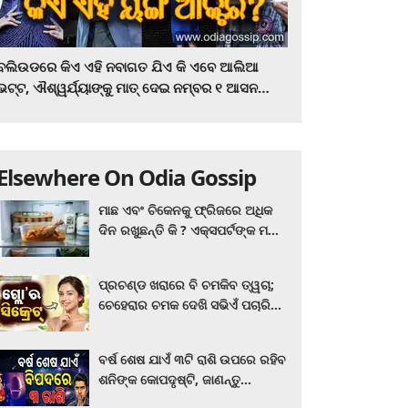
ବଲିଉଡରେ କିଏ ଏହି ନବାଗତ ଯିଏ କି ଏବେ ଆଲିଆ
ଭଟ୍ଟ, ଐଶ୍ୱର୍ଯ୍ୟାଙ୍କୁ ମାତ୍‌ ଦେଇ ନମ୍ବର ୧ ଆସନ
ହାତେଇଛନ୍ତି, ସିନେ ପ୍ରେମୀ ଏବେ ହିଁ ଜାଣି ନିଅନ୍ତୁ ...
Elsewhere On Odia Gossip
ମାଛ ଏବଂ ଚିକେନକୁ ଫ୍ରିଜରେ ଅଧିକ
ଦିନ ରଖୁଛନ୍ତି କି ? ଏକ୍ସପର୍ଟଙ୍କ ମତ
କିଛି ଏପରି ରହିଛି...
ପ୍ରଚଣ୍ଡ ଖରାରେ ବି ଚମକିବ ତ୍ୱଚା;
ଚେହେରାର ଚମକ ଦେଖି ସଭିଏଁ ପଚାରିବେ
ଗ୍ଲୋ’ର ସିକ୍ରେଟ! ଆପଣାନ୍ତୁ ଏହି...
ବର୍ଷ ଶେଷ ଯାଏଁ ୩ଟି ରାଶି ଉପରେ ରହିବ
ଶନିଙ୍କ କୋପଦୃଷ୍ଟି, ଜାଣନ୍ତୁ
ଆପଣଙ୍କ ରାଶି ଏଥିରେ ନାହିଁ ତ?