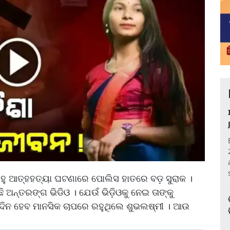
 ସାହୁ ଆତ୍ହହତ୍ୟା ଘଟଣାରେ ପୋଲିସ ହାତରେ ବଡ଼ ସୁରାକ ।
ି ଅନ୍ତରଙ୍ଗ ଭିଡିଓ । ଯେଉଁ ଭିଡ଼ିଓକୁ ନେଇ ତାଙ୍କୁ
ଛିଦିନ ହେବ ମାନସିକ ଚାପରେ ରହୁଥିଲେ ଶୁଭଲଷ୍ମୀ । ଆଉ