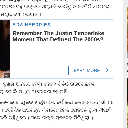
ଷ୍ମୀଙ୍କ ସହ ତାଙ୍କର ସମ୍ପର୍କ କେଉଁଠୁ ଓ କେମିତି ଆରମ୍ଭ
ଭ ମଧ୍ୟ ହୋଇଯାଇଛି ।
ୋଗ ସୁଖର ଆନନ୍ଦ ନେବା ବେଳେ ଭିଡିଓ ଉତ୍ତୋଳନର
 କଲା ବୋଲି ମଧ୍ୟ ଆଲୋଚନା ହୋଇଛି ।
ଲେଜରେ ଯୁକ୍ତ ୨ ଦ୍ୱିତୀୟ ବର୍ଷ କଳା ବିଭାଗର ଛାତ୍ରୀ । ୪
। ସେହିଦିନ ଅପରାହ୍ନ ୩ଟାରେ କଟକ ରୋଡରେ ଥିବା ଦୀପାଳି
୍‌ କରି ରହିଥିଲେ। ପରେ ତାଙ୍କ ମୃତଦେହ ମିଳିଥିଲା ।