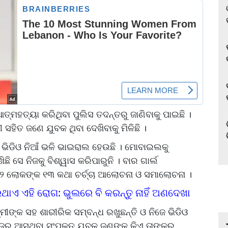
ଆତ୍ମହତ୍ୟା କରିଥିବା ପୁଲିସ ତଦନ୍ତରୁ ଜାଣିବାକୁ ପାଇଛି ।
 ସହିତ ଜଣେ ଯୁବକ ଥିବା ଦେଖିବାକୁ ମିଳିଛି ।
ଡିଓ ନିଆଁ ଭଳି ଭାଇରାଲ ହେଉଛି । ମୋବାଇଲକୁ
ଛି ସେ ନିଜକୁ ବିଶ୍ୱାସ କରିପାରୁନି । ବାର ଗାର୍ଲ
୧୨ ଲୋକଙ୍କ ୧୩ କଥା ଚର୍ଚ୍ଚା ଆଲୋଚନା ଓ ସମାଲୋଚନା ।
ଥାଏ ଏହି ରୋଗ: ଭୁଲରେ ବି କରନ୍ତୁ ନାହିଁ ଅଣଦେଖା
ମୀଙ୍କ ସହ ଶାରୀରିକ ସମ୍ବନ୍ଧ ରଖୁଛନ୍ତି ଓ ନିଜେ ଭିଡିଓ
ନଜର ଆସୁଥିବା ସଂପୃକ୍ତ ଯୁବକ ଜଣଙ୍କ କିଏ ତାଙ୍କର