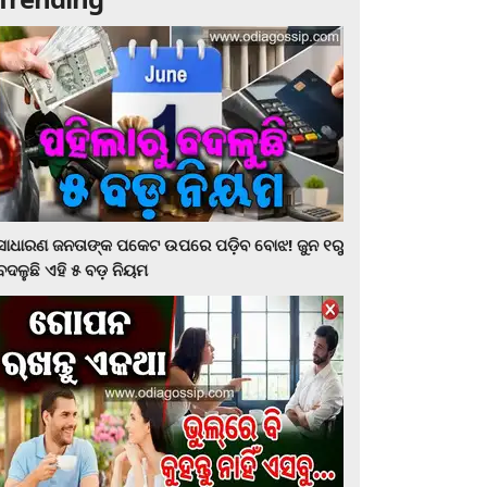
ସାଧାରଣ ଜନତାଙ୍କ ପକେଟ ଉପରେ ପଡ଼ିବ ବୋଝ! ଜୁନ ୧ରୁ
ବଦଳୁଛି ଏହି ୫ ବଡ଼ ନିୟମ