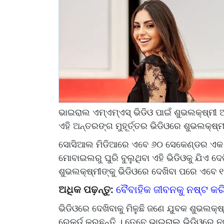
ଭାଇରାଲ ଏମ୍‌ଏମ୍‌ଏସ୍‌ ଭିଡିଓ ପାଇଁ ଶୁଭଲକ୍ଷ୍ମୀ 
ଏହି ଅନ୍ତରଙ୍ଗ ମୁହୂର୍ତ୍ତର ଭିଡିଓରେ ଶୁଭଲକ୍ଷ୍ମୀ
ସୋସିଆଲ ମିଡିଆରେ ଏବେ ୬୦ ସେକେଣ୍ଡର ଏକ ଭି
ମୋବାଇଲରୁ ଘୁରି ବୁଲୁଥିବା ଏହି ଭିଡିଓକୁ ଯିଏ ଦେଖି
ଶୁଭଲକ୍ଷ୍ମୀଙ୍କୁ ଭିଡିଓରେ ଦେଖିବା ପରେ ଏବେ 
ଅଧିକ ପଢ଼ନ୍ତୁ:
ବୈବାହିକ ଜୀବନକୁ ନଷ୍ଟ କରି
ଭିଡିଓରେ ଦେଖିବାକୁ ମିଳୁଛି ଜଣେ ଯୁବକ ଶୁଭଲକ୍ଷ୍
ରେକର୍ଡ କରୁଛନ୍ତି । ତେବେ ଭାଇରାଲ ଭିଡିଓରେ 