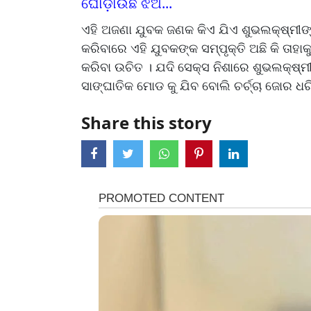
ଘୋଡ଼ାଉଛି ଝିଅ...
ଏହି ଅଜଣା ଯୁବକ ଜଣକ କିଏ ଯିଏ ଶୁଭଲକ୍ଷ୍ମୀଙ୍
କରିବାରେ ଏହି ଯୁବକଙ୍କ ସମ୍ପୃକ୍ତି ଅଛି କି ତା
କରିବା ଉଚିତ । ଯଦି ସେକ୍ସ ନିଶାରେ ଶୁଭଲକ୍ଷ୍ମ
ସାଙ୍ଘାତିକ ମୋଡ କୁ ଯିବ ବୋଲି ଚର୍ଚ୍ଚା ଜୋର ଧରି
Share this story