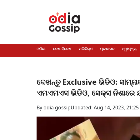
ଓଡିଶା
ଦେଶ-
ପଲିଟିକ୍ସ
ପ୍ରଶାସନ
ସ୍ୱାସ୍ଥ୍ୟ
ଗସିପ
ମନୋରଞ୍ଜନ
କ୍ରାଇମ
ଲାଇଫ
ସମସ୍ୟା
ଟେକ୍ନୋଲୋଜି
ଶିକ୍ଷା
ବିଜ୍ଞାନ
ଖେଳ
ବିଦେଶ
ସ୍ପେଶାଲ
ଷ୍ଟାଇଲ
ଓଡିଶା
ଦେଶ-ବିଦେଶ
ପଲିଟିକ୍ସ
ପ୍ରଶାସନ
ସ୍ୱାସ୍ଥ୍ୟ
ଦେଖନ୍ତୁ Exclusive ଭିଡିଓ: ସାମ୍ନ
ଏମଏମଏସ ଭିଡିଓ, ସେକ୍ସ ନିଶାରେ ଯ
By odia gossip
Updated: Aug 14, 2023, 21:25