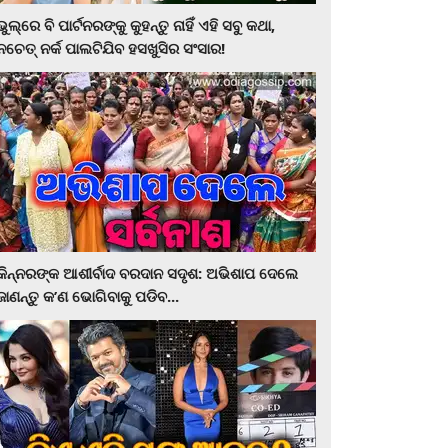
ଭୁଲ୍‌ରେ ବି ପାର୍ଟନରଙ୍କୁ କୁହନ୍ତୁ ନାହିଁ ଏହି ସବୁ କଥା,
ନଚେତ୍‌ ନର୍କ ପାଲଟିଯିବ ହସଖୁସିର ସଂସାର!
କିନ୍ନରଙ୍କ ଆଶୀର୍ବାଦ ବରଦାନ ସଦୃଶ: ଅଭିଶାପ ଦେଲେ
ଜାଣନ୍ତୁ କ’ଣ ଭୋଗିବାକୁ ପଡିବ...