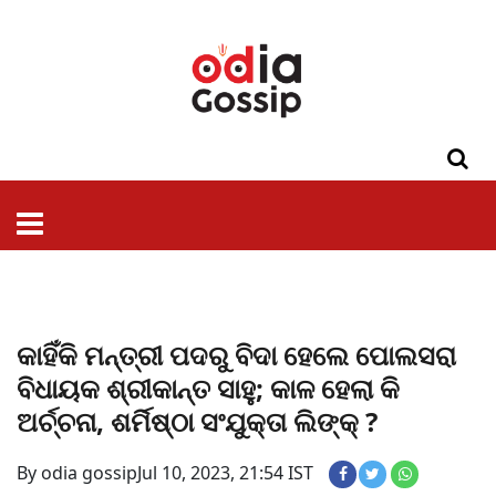
ଓଡିଶା
ଦେଶ-
ପଲିଟିକ୍ସ
ପ୍ରଶାସନ
ସ୍ୱାସ୍ଥ୍ୟ
ଗସିପ
ମନୋରଞ୍ଜନ
କ୍ରାଇମ
ଲାଇଫ
ସମସ୍ୟା
ଟେକ୍ନୋଲୋଜି
ଶିକ୍ଷା
ବିଜ୍ଞାନ
ଖେଳ
ବିଦେଶ
ସ୍ପେଶାଲ
ଷ୍ଟାଇଲ
କାହିଁକି ମନ୍ତ୍ରୀ ପଦରୁ ବିଦା ହେଲେ ପୋଲସରା
ବିଧାୟକ ଶ୍ରୀକାନ୍ତ ସାହୁ; କାଳ ହେଲା କି
ଅର୍ଚ୍ଚନା, ଶର୍ମିଷ୍ଠା ସଂଯୁକ୍ତା ଲିଙ୍କ୍ ?
By odia gossip
Jul 10, 2023, 21:54 IST