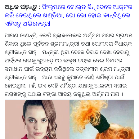
ଅଧିକ ପଢ଼ନ୍ତୁ :
ଫିଲ୍ମରେ ବୋଲ୍ଡ ସିନ୍ ବେଳେ ଆକ୍ଟର
କରି ଦେଇଥିଲେ ଖଣ୍ଡିଆ, ଭୋ ଭୋ ହୋଇ କାନ୍ଦିଥିଲେ
ଏହିସବୁ ଅଭିନେତ୍ରୀ
ଆପଣ ଜାଣନ୍ତି, ଲେଡି ବ୍ଲାକମେଲର ଅର୍ଚ୍ଚନା ନାଗର ପ୍ରଥମ
ଶିକାର ଥିଲେ ପୂର୍ବତନ ଶ୍ରମମନ୍ତ୍ରୀ ତଥା ପୋଲସରା ବିଧାୟକ
ଶ୍ରୀକାନ୍ତ ସାହୁ । ମନ୍ତ୍ରୀ ଥିବା ବେଳେ ବିବାଦ ଦେଖା ଦେବାରୁ
ଅର୍ଚ୍ଚନା ନାଗକୁ କୁଆଡ଼େ ୯୦ ଲକ୍ଷ ଟଙ୍କା ଦେଇ ବିବାଦର
ସମାଧାନ ପାଇଁ ଉଦ୍ୟମ କରିଥିଲେ ତତ୍କାଳୀନ ଶ୍ରମ ମନ୍ତ୍ରୀ
ଶ୍ରୀକାନ୍ତ ସାହୁ । ଆଉ ଏସବୁ କୁଆଡ଼େ ସେହି ଶର୍ମିଷ୍ଠା ପାଇଁ
ହୋଇଥିଲା । ହଁ, ଇଏ ସେହି ଶର୍ମିଷ୍ଠା ଯାହାକୁ ଆଇଟମ ସଜାଇ
ଗରାଖଙ୍କୁ ପଠାଇ ଟଙ୍କା ଆଦୟ କରୁଥିଲା ଅର୍ଚ୍ଚନା ନାଗ ।