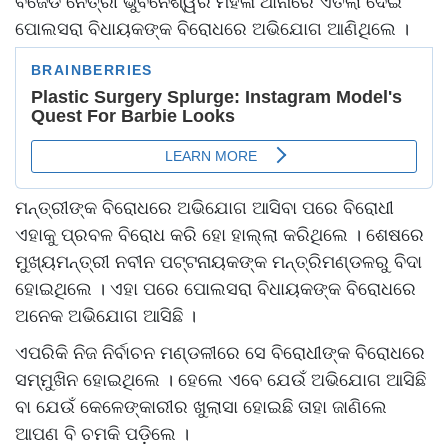
ବିଜେଡି ନେତ୍ରୀ ଭୁବନେଶ୍ୱର ମହିଳା ଥାନାରେ ଏତଲା ଦେଇ
ପୋଲସରା ବିଧାୟକଙ୍କ ବିରୋଧରେ ଅଭିଯୋଗ ଆଣିଥିଲେ ।
ମନ୍ତ୍ରୀଙ୍କ ବିରୋଧରେ ଅଭିଯୋଗ ଆସିବା ପରେ ବିରୋଧୀ
ଏହାକୁ ପ୍ରବଳ ବିରୋଧ କରି ହୋ ହାଲ୍ଲା କରିଥିଲେ । ଶେଷରେ
ମୁଖ୍ୟମନ୍ତ୍ରୀ ନବୀନ ପଟ୍ଟନାୟକଙ୍କ ମନ୍ତ୍ରିମଣ୍ଡଳରୁ ବିଦା
ହୋଇଥିଲେ । ଏହା ପରେ ପୋଲସରା ବିଧାୟକଙ୍କ ବିରୋଧରେ
ଅନେକ ଅଭିଯୋଗ ଆସିଛି ।
ଏପରିକି ନିଜ ନିର୍ବାଚନ ମଣ୍ଡଳୀରେ ସେ ବିରୋଧୀଙ୍କ ବିରୋଧରେ
ସମ୍ମୁଖିନ ହୋଇଥିଲେ । ହେଲେ ଏବେ ଯେଉଁ ଅଭିଯୋଗ ଆସିଛି
ବା ଯେଉଁ କେଳେଙ୍କାରୀର ଖୁଲାସା ହୋଇଛି ତାହା ଜାଣିଲେ
ଆପଣ ବି ଚମକି ପଡ଼ିଲେ ।