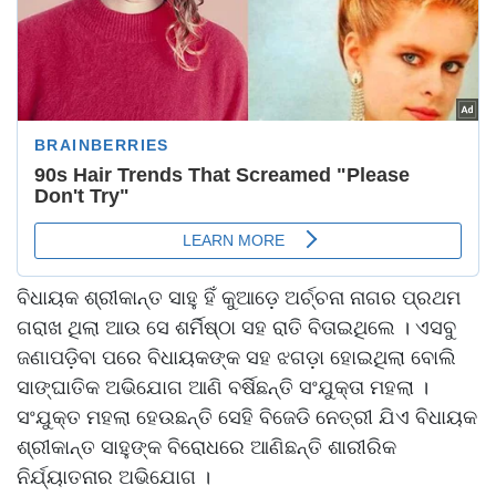
ବିଧାୟକ ଶ୍ରୀକାନ୍ତ ସାହୁ ହିଁ କୁଆଡ଼େ ଅର୍ଚ୍ଚନା ନାଗର ପ୍ରଥମ
ଗରାଖ ଥିଲା ଆଉ ସେ ଶର୍ମିଷ୍ଠା ସହ ରାତି ବିତାଇଥିଲେ । ଏସବୁ
ଜଣାପଡ଼ିବା ପରେ ବିଧାୟକଙ୍କ ସହ ଝଗଡ଼ା ହୋଇଥିଲା ବୋଲି
ସାଙ୍ଘାତିକ ଅଭିଯୋଗ ଆଣି ବର୍ଷିଛନ୍ତି ସଂଯୁକ୍ତା ମହଲା ।
ସଂଯୁକ୍ତ ମହଲା ହେଉଛନ୍ତି ସେହି ବିଜେଡି ନେତ୍ରୀ ଯିଏ ବିଧାୟକ
ଶ୍ରୀକାନ୍ତ ସାହୁଙ୍କ ବିରୋଧରେ ଆଣିଛନ୍ତି ଶାରୀରିକ
ନିର୍ଯ୍ୟାତନାର ଅଭିଯୋଗ ।