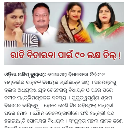
ଓଡ଼ିଆ ଗସିପ୍ ବ୍ୟୁରୋ:
ପୋଲସରା ବିଧାନସଭା ନିର୍ବାଚନ
ମଣ୍ଡଳୀର ବାହୁବଳି ବିଧାୟକ ଶ୍ରୀକାନ୍ତ ସାହୁ । ସରପଞ୍ଚରୁ
ବ୍ଲକ ଅଧ୍ୟକ୍ଷ ଯୁବ ଚେହେରାରୁ ବିଧାୟକ ଓ ପରେ ପରେ
ନବୀନ ମନ୍ତ୍ରିମଣ୍ଡଳର ସଦସ୍ୟ । ଗୁରୁତ୍ୱପୂର୍ଣ୍ଣ ଶ୍ରମ
ବିଭାଗର ଦାୟିତ୍ୱ । ହେଲେ ବେଶି ଦିନ ରହିନଥିଲା ମନ୍ତ୍ରୀ
ପଦର ମୋହ । ଯୌନ କେଳେଙ୍କାରୀରେ ଫସି ମନ୍ତ୍ରୀ ପଦ
ହରାଇଛନ୍ତି ପୋଲସରା ବିଧାୟକ । ସଂଯୁକ୍ତା ମହଲା ନାମକ ଜଣେ