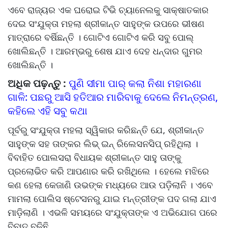
ଏବେ ରାଜ୍ୟର ଏକ ଘରୋଇ ଟିଭି ଚ୍ୟାନେଲକୁ ସାକ୍ଷାତକାର
ଦେଇ ସଂଯୁକ୍ତା ମହଲା ଶ୍ରୀକାନ୍ତ ସାହୁଙ୍କ ଉପରେ ଭୀଷଣ
ମାତ୍ରାରେ ବର୍ଷିଛନ୍ତି । ଗୋଟିଏ ଗୋଟିଏ କରି ସବୁ ପୋଲ୍
ଖୋଲିଛନ୍ତି । ଆରମ୍ଭରୁ ଶେଷ ଯାଏ ଦେହ ଧନ୍ଦାର ଗୁମର
ଖୋଲିଛନ୍ତି ।
ଅଧିକ ପଢ଼ନ୍ତୁ :
ପୁଣି ସୀମା ପାର୍ କଲା ନିଶା ମହାରଣା
ଗାଳି: ପଛରୁ ଆସି ହତିଆର ମାରିବାକୁ ଦେଲେ ନିମନ୍ତ୍ରଣ,
କହିଲେ ଏହି ସବୁ କଥା
ପୂର୍ବରୁ ସଂଯୁକ୍ତା ମହଲା ସ୍ୱିକାର କରିଛନ୍ତି ଯେ, ଶ୍ରୀକାନ୍ତ
ସାହୁଙ୍କ ସହ ତାଙ୍କର ଲିଭ୍ ଇନ୍ ରିଲେସନସିପ୍ ରହିଥିଲା ।
ବିବାହିତ ପୋଲସରା ବିଧାୟକ ଶ୍ରୀକାନ୍ତ ସାହୁ ତାଙ୍କୁ
ପ୍ରଲୋଭିତ କରି ଆପଣାର କରି ରଖିଥିଲେ । ହେଲେ ମଝିରେ
କଣ ହେଲା କେଜାଣି ଉଭଙ୍କ ମଧ୍ୟରେ ଆଉ ପଡ଼ିଲାନି । ଏବେ
ମାମଲା ପୋଲିସ ଷ୍ଟେସନରୁ ଯାଇ ମନ୍ତ୍ରୀଙ୍କ ପଦ ଗଲା ଯାଏ
ମାଡ଼ିଲାଣି । ଏଭଳି ସମୟରେ ସଂଯୁକ୍ତାଙ୍କ ଏ ଅଭିଯୋଗ ପରେ
ବିବାଦ ବଢ଼ିଛି...