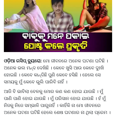
ଓଡ଼ିଆ ଗସିପ୍ ବ୍ୟୁରୋ:
ମୋ ଜୀବନରେ ଅନେକ ଘଟଣା ଘଟିଛି ।
ଅନେକ ଭଲ ମନ୍ଦ ଦେଖିଛି । କେବେ ଖୁସି ଆଉ କେବେ ଦୁଃଖି
ହୋଇଛି । କେବେ କାନ୍ଦିଛି ପୁଣି କେବେ ହସିଛି । ହେଲେ ସେ
ସମୟକୁ ମୁଁ କେବେ ଭୁଲି ପାରିବି ନାହିଁ ।
ଆଜି ବି ଭାବିଲା ବେଳକୁ ମୋର କଣ କଣ ହୋଇ ଯାଉଛି । ମୁଁ
ପାଣି ପାଣି ହୋଇ ଯାଉଛି । ମୁଁ ପରିସାନ ହୋଇ ଯାଉଛି । ହଁ ମୁଁ
ନିଜକୁ ନିଜେ ସମ୍ଭାଳି ପାରୁନାହିଁ । କାହିଁକି ନା ମୋ ଜୀବନରେ
ଅନେକ ଘଟଣା ଘଟିଛି ହେଲେ ଶେଷ ଘଟଣାର ନା ଥିଲା ପ୍ରେମ ।