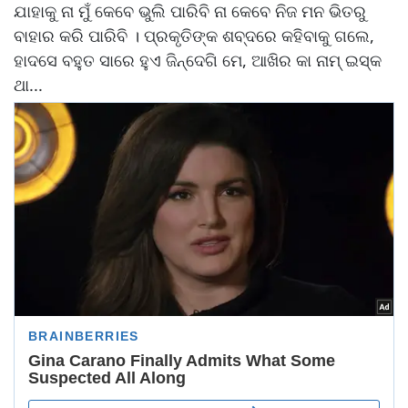
ଯାହାକୁ ନା ମୁଁ କେବେ ଭୁଲି ପାରିବି ନା କେବେ ନିଜ ମନ ଭିତରୁ
ବାହାର କରି ପାରିବି । ପ୍ରକୃତିଙ୍କ ଶବ୍ଦରେ କହିବାକୁ ଗଲେ,
ହାଦସେ ବହୁତ ସାରେ ହୁଏ ଜିନ୍ଦେଗି ମେ, ଆଖିର କା ନାମ୍ ଇସ୍କ
ଥା...