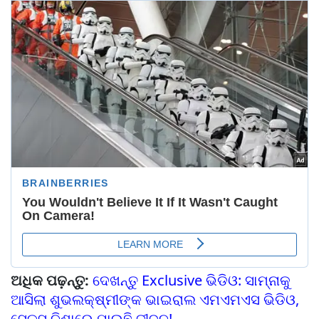
ଅଧିକ ପଢ଼ନ୍ତୁ:
ଦେଖନ୍ତୁ Exclusive ଭିଡିଓ: ସାମ୍ନାକୁ
ଆସିଲା ଶୁଭଲକ୍ଷ୍ମୀଙ୍କ ଭାଇରାଲ ଏମଏମଏସ ଭିଡିଓ,
ସେକ୍ସ ନିଶାରେ ଯାଇଛି ଜୀବନ!