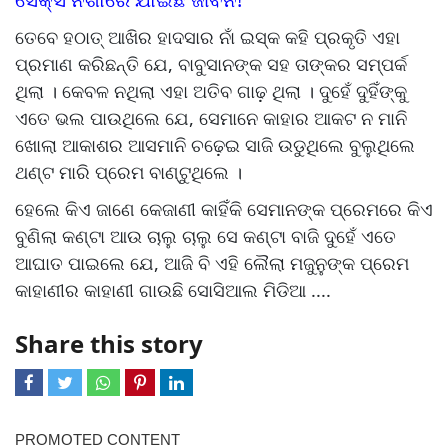
ତେବେ ହଠାତ୍ ଆଖିର ହାଦସାର ନାଁ ଇସ୍କ କହି ପ୍ରକୃତି ଏହା
ପ୍ରମାଣ କରିଛନ୍ତି ଯେ, ବାବୁସାନଙ୍କ ସହ ତାଙ୍କର ସମ୍ପର୍କ
ଥିଲା । କେବଳ ନଥିଲା ଏହା ଅତିବ ଗାଢ଼ ଥିଲା । ଦୁହେଁ ଦୁହିଁଙ୍କୁ
ଏତେ ଭଲ ପାଉଥିଲେ ଯେ, ସେମାନେ କାହାର ଆକଟ ନ ମାନି
ଖୋଲା ଆକାଶର ଆସମାନି ଚଢ଼େଇ ସାଜି ଉଡୁଥିଲେ ବୁଲୁଥିଲେ
ଥଣ୍ଟ ମାରି ପ୍ରେମ ବାଣ୍ଟୁଥିଲେ ।
ହେଲେ କିଏ ଜାଣେ କେଜାଣୀ କାହିଁକି ସେମାନଙ୍କ ପ୍ରେମରେ କିଏ
ବୁଣିଲା କଣ୍ଟା ଆଉ ଚାଲୁ ଚାଲୁ ସେ କଣ୍ଟା ବାଜି ଦୁହେଁ ଏତେ
ଆଘାତ ପାଇଲେ ଯେ, ଆଜି ବି ଏହି ଲୈଲା ମଜୁନୁଙ୍କ ପ୍ରେମ
କାହାଣୀର କାହାଣୀ ଗାଉଛି ସୋସିଆଲ ମିଡିଆ ....
Share this story