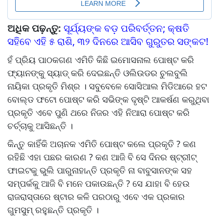
ଅଧିକ ପଢ଼ନ୍ତୁ:
ସୂର୍ଯ୍ୟଙ୍କ ବଡ଼ ପରିବର୍ତ୍ତନ; କ୍ଷତି
ସହିବେ ଏହି ୫ ରାଶି, ୩୨ ଦିନରେ ଆସିବ ଗୁରୁତର ସଙ୍କଟ!
ହଁ ପ୍ରିୟ ପାଠକଗଣ ଏମିତି କିଛି ଇମୋସନାଲ ପୋଷ୍ଟ କରି
ଫ୍ୟାନଙ୍କୁ ସ୍ୟାଡ୍ କରି ଦେଇଛନ୍ତି ଓଲିଉଡର ଚୁଲବୁଲି
ନାୟିକା ପ୍ରକୃତି ମିଶ୍ର । ସବୁବେଳେ ସୋସିଆଲ ମିଡିଆରେ ହଟ
ବୋଲ୍ଡ ଫଟୋ ପୋଷ୍ଟ କରି ସଭିଙ୍କ ଦୃଷ୍ଟି ଆକର୍ଷଣ କରୁଥିବା
ପ୍ରକୃତି ଏବେ ପୁଣି ଥରେ ନିଜର ଏହି ନିଆରା ପୋଷ୍ଟ କରି
ଚର୍ଚ୍ଚାକୁ ଆସିଛନ୍ତି ।
କିନ୍ତୁ କାହିଁକି ଅଚାନକ ଏମିତି ପୋଷ୍ଟ କଲେ ପ୍ରକୃତି ? କଣ
ରହିଛି ଏହା ପଛର କାରଣ ? କଣ ଆଜି ବି ସେ ଦିନର ଷ୍ଟ୍ରୀଟ୍
ଫାଇଟକୁ ଭୁଲି ପାରୁନାହାନ୍ତି ପ୍ରକୃତି ନା ବାବୁସାନଙ୍କ ସହ
ସମ୍ପର୍କକୁ ଆଜି ବି ମନେ ପକାଉଛନ୍ତି ? ସେ ଯାହା ବି ହେଉ
ରାଜରାସ୍ତାରେ ଷ୍ଟାର କଳି ପରଠାରୁ ଏବେ ଏକ ପ୍ରକାର
ଗୁମସୁମ୍ ରହୁଛନ୍ତି ପ୍ରକୃତି ।