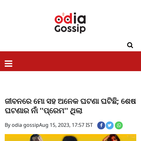
ଓଡିଶା
ଦେଶ-
ପଲିଟିକ୍ସ
ପ୍ରଶାସନ
ସ୍ୱାସ୍ଥ୍ୟ
ଗସିପ
ମନୋରଞ୍ଜନ
କ୍ରାଇମ
ଲାଇଫ
ସମସ୍ୟା
ଟେକ୍ନୋଲୋଜି
ଶିକ୍ଷା
ବିଜ୍ଞାନ
ଖେଳ
ବିଦେଶ
ସ୍ପେଶାଲ
ଷ୍ଟାଇଲ
ଜୀବନରେ ମୋ ସହ ଅନେକ ଘଟଣା ଘଟିଛି; ଶେଷ
ଘଟଣାର ନାଁ ''ପ୍ରେମ'' ଥିଲା
By odia gossip
Aug 15, 2023, 17:57 IST