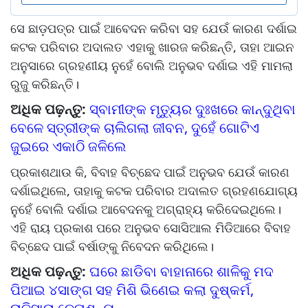
ସେ ଛାଡ଼ପତ୍ର ପାଇଁ ଆବେଦନ କରିବା ସହ ଯେଉଁ କାରଣ ଦର୍ଶାଇ
କଟକ ପରିବାର ଅଦାଲତ ଏହାକୁ ଖାରଜ କରିଛନ୍ତି, ତାହା ଆଇନ
ଅନୁସାରେ ଗ୍ରହଣୀୟ ନୁହେଁ ବୋଲି ଅନୁଭବ ଦର୍ଶାଇ ଏହି ମାମଲା
ରୁଜୁ କରିଛନ୍ତି।
ଅଧିକ ପଢ଼ନ୍ତୁ:
ସ୍ବାମୀଙ୍କ ମୃତ୍ୟୁର ଦୁଃଖରେ କାନ୍ଦୁଥିବା
ବେଳେ ସ୍ତ୍ରୀଙ୍କ ଚାଲିଗଲା ଜୀବନ, ଦୁହେଁ ଗୋଟିଏ
ଜୁଇରେ ଏକାଠି ଜଳିଲେ
ପ୍ରକାଶଥାଉ କି, ବିବାହ ବିଚ୍ଛେଦ ପାଇଁ ଅନୁଭବ ଯେଉଁ କାରଣ
ଦର୍ଶାଇଥିଲେ, ତାହାକୁ କଟକ ପରିବାର ଅଦାଲତ ଗ୍ରହଣଯୋଗ୍ୟ
ନୁହେଁ ବୋଲି ଦର୍ଶାଇ ଆବେଦନକୁ ଅଗ୍ରାହ୍ୟ କରିଦେଇଥିଲେ।
ଏହି ରାୟ ପ୍ରକାଶ ପରେ ଅନୁଭବ ସୋସିଆଲ ମିଡିଆରେ ବିବାହ
ବିଚ୍ଛେଦ ପାଇଁ ବର୍ଷାଙ୍କୁ ନିବେଦନ କରିଥିଲେ।
ଅଧିକ ପଢ଼ନ୍ତୁ:
ଘରେ ଛାଡିବା ବାହାନାରେ ଶାଳିକୁ ମଦ
ପିଆଇ ୪ସାଙ୍ଗ ସହ ମିଶି ଭିଣେଇ କଲା ଦୁଷ୍କର୍ମ,