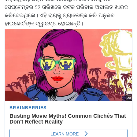
ସେପ୍ଟେମ୍ବର ୨୨ ତାରିଖରେ କଟକ ପରିବାର ଅଦାଲତ ଖାରଜ
କରିଦେଇଥିଲେ। ଏହି ରାୟକୁ ଚ୍ୟାଲେଞ୍ଜ କରି ଅନୁଭବ
ହାଇକୋର୍ଟଙ୍କ ଦ୍ୱାରସ୍ଥ ହୋଇଛନ୍ତି।