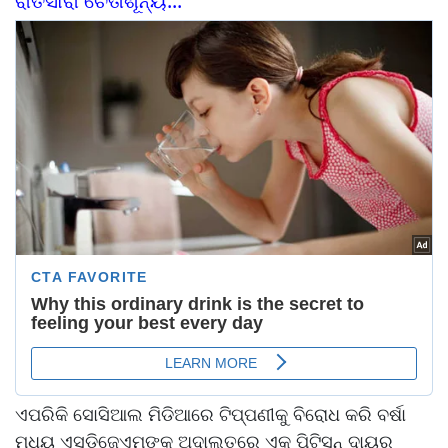
ରାତିସାରା ଚେତାଶୂନ୍ୟ...
ଏପରିକି ସୋସିଆଲ ମିଡିଆରେ ଟିପ୍ପଣୀକୁ ବିରୋଧ କରି ବର୍ଷା
ମଧ୍ୟ ଏସ୍‌‌ଡିଜେଏମ୍‌‌ଙ୍କ ଅଦାଲତରେ ଏକ ପିଟିସନ୍‌ ଦାୟର