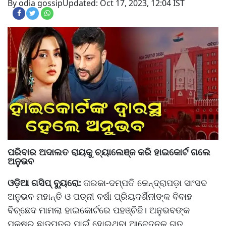
By odia gossip
Updated: Oct 17, 2023, 12:04 IST
ପରିବାର ଅଦାଲତ ରାୟକୁ ଚ୍ୟାଲେଞ୍ଜ କରି ହାଇକୋର୍ଟ ଗଲେ
ଅନୁଭବ
ଓଡ଼ିଆ ଗସିପ୍ ବ୍ୟୁରୋ:
ତାରକା-ଦମ୍ପତି କେନ୍ଦ୍ରାପଡ଼ା ସାଂସଦ
ଅନୁଭବ ମହାନ୍ତି ଓ ପତ୍ନୀ ବର୍ଷା ପ୍ରିୟଦର୍ଶିନୀଙ୍କ ବିବାହ
ବିଚ୍ଛେଦ ମାମଲା ହାଇକୋର୍ଟରେ ପହଞ୍ଚିଛି। ଅନୁଭବଙ୍କ
ପକ୍ଷରୁ ଛାଡ଼ପତ୍ର ପାଇଁ ହୋଇଥିବା ଆବେଦନକୁ ଗତ