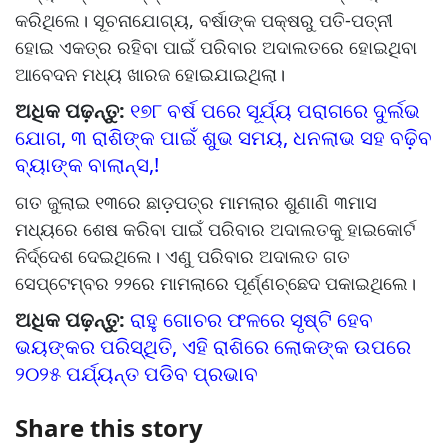
କରିଥିଲେ। ସୂଚନାଯୋଗ୍ୟ, ବର୍ଷାଙ୍କ ପକ୍ଷରୁ ପତି-ପତ୍ନୀ
ହୋଇ ଏକତ୍ର ରହିବା ପାଇଁ ପରିବାର ଅଦାଲତରେ ହୋଇଥିବା
ଆବେଦନ ମଧ୍ୟ ଖାରଜ ହୋଇଯାଇଥିଲା।
ଅଧିକ ପଢ଼ନ୍ତୁ:
୧୭୮ ବର୍ଷ ପରେ ସୂର୍ଯ୍ୟ ପରାଗରେ ଦୁର୍ଲଭ
ଯୋଗ, ୩ ରାଶିଙ୍କ ପାଇଁ ଶୁଭ ସମୟ, ଧନଲାଭ ସହ ବଢି଼ବ
ବ୍ୟାଙ୍କ ବାଲାନ୍ସ,!
ଗତ ଜୁଲାଇ ୧୩ରେ ଛାଡ଼ପତ୍ର ମାମଲାର ଶୁଣାଣି ୩ମାସ
ମଧ୍ୟରେ ଶେଷ କରିବା ପାଇଁ ପରିବାର ଅଦାଲତକୁ ହାଇକୋର୍ଟ
ନିର୍ଦ୍ଦେଶ ଦେଇଥିଲେ। ଏଣୁ ପରିବାର ଅଦାଲତ ଗତ
ସେପ୍ଟେମ୍ବର ୨୨ରେ ମାମଲାରେ ପୂର୍ଣ୍ଣଚ୍ଛେଦ ପକାଇଥିଲେ।
ଅଧିକ ପଢ଼ନ୍ତୁ:
ରାହୁ ଗୋଚର ଫଳରେ ସୃଷ୍ଟି ହେବ
ଭୟଙ୍କର ପରିସ୍ଥିତି, ଏହି ରାଶିରେ ଲୋକଙ୍କ ଉପରେ
୨୦୨୫ ପର୍ଯ୍ୟନ୍ତ ପଡିବ ପ୍ରଭାବ
Share this story