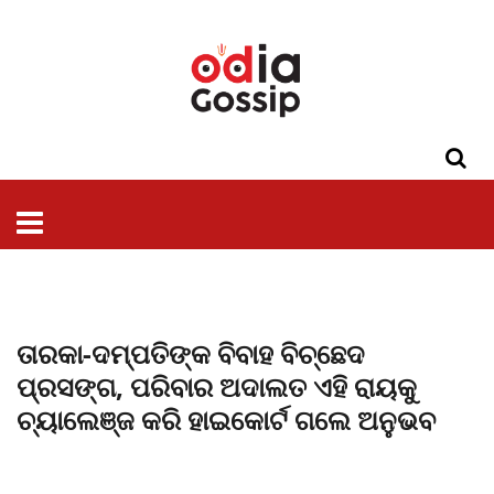
ଓଡିଶା
ଦେଶ-
ପଲିଟିକ୍ସ
ପ୍ରଶାସନ
ସ୍ୱାସ୍ଥ୍ୟ
ଗସିପ
ମନୋରଞ୍ଜନ
କ୍ରାଇମ
ଲାଇଫ
ସମସ୍ୟା
ଟେକ୍ନୋଲୋଜି
ଶିକ୍ଷା
ବିଜ୍ଞାନ
ଖେଳ
ବିଦେଶ
ସ୍ପେଶାଲ
ଷ୍ଟାଇଲ
ତାରକା-ଦମ୍ପତିଙ୍କ ବିବାହ ବିଚ୍ଛେଦ
ପ୍ରସଙ୍ଗ, ପରିବାର ଅଦାଲତ ଏହି ରାୟକୁ
ଚ୍ୟାଲେଞ୍ଜ କରି ହାଇକୋର୍ଟ ଗଲେ ଅନୁଭବ