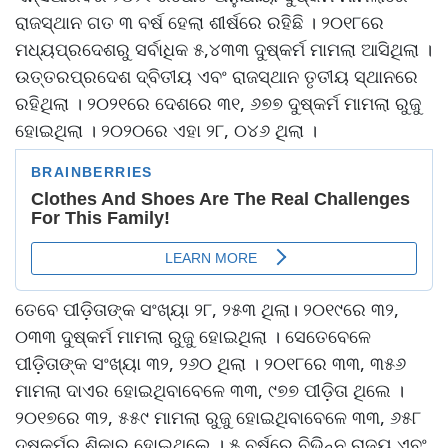
ରାଜସ୍ଥାନ ଗତ ୩ ବର୍ଷ ହେଲା ଶୀର୍ଷରେ ରହିଛି । ୨୦୧୮ରେ
ମଧ୍ୟପ୍ରଦେଶରୁ ସର୍ବାଧିକ ୫,୪୩୩ ଦୁଷ୍କର୍ମ ମାମଲା ଆସିଥିଲା ।
ଉତ୍ତରପ୍ରଦେଶ ଦ୍ବିତୀୟ ଏବଂ ରାଜସ୍ଥାନ ତୃତୀୟ ସ୍ଥାନରେ
ରହିଥିଲା । ୨୦୨୧ରେ ଦେଶରେ ୩୧, ୬୭୭ ଦୁଷ୍କର୍ମ ମାମଲା ରୁଜୁ
ହୋଇଥିଲା । ୨୦୨୦ରେ ଏହା ୨୮, ୦୪୬ ଥିଲା ।
ତେବେ ପୀଡ଼ିତାଙ୍କ ସଂଖ୍ୟା ୨୮, ୨୫୩ ଥିଲା। ୨୦୧୯ରେ ୩୨,
୦୩୩ ଦୁଷ୍କର୍ମ ମାମଲା ରୁଜୁ ହୋଇଥିଲା । ସେତେବେଳେ
ପୀଡ଼ିତାଙ୍କ ସଂଖ୍ୟା ୩୨, ୨୬୦ ଥିଲା । ୨୦୧୮ରେ ୩୩, ୩୫୬
ମାମଲା ଦାଏର ହୋଇଥିବାବେଳେ ୩୩, ୯୭୭ ପୀଡ଼ିତା ଥିଲେ ।
୨୦୧୭ରେ ୩୨, ୫୫୯ ମାମଲା ରୁଜୁ ହୋଇଥିବାବେଳେ ୩୩, ୬୫୮
ଦୁଷ୍କର୍ମର ଶିକାର ହୋଇଥିଲେ । ୫ ବର୍ଷରେ ବିଭିନ୍ନ ରାଜ୍ୟ ଏବଂ