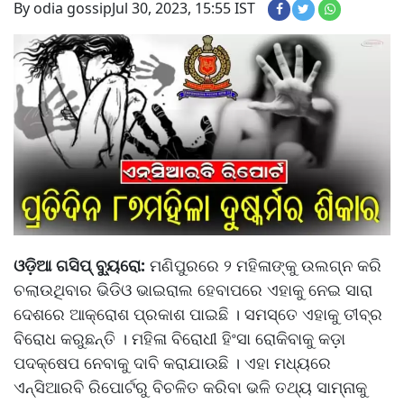
By odia gossip
Jul 30, 2023, 15:55 IST
ଓଡ଼ିଆ ଗସିପ୍ ବ୍ୟୁରୋ:
ମଣିପୁରରେ ୨ ମହିଳାଙ୍କୁ ଉଲଗ୍ନ କରି
ଚଲାଉଥିବାର ଭିଡିଓ ଭାଇରାଲ ହେବାପରେ ଏହାକୁ ନେଇ ସାରା
ଦେଶରେ ଆକ୍ରୋଶ ପ୍ରକାଶ ପାଇଛି । ସମସ୍ତେ ଏହାକୁ ତୀବ୍ର
ବିରୋଧ କରୁଛନ୍ତି । ମହିଳା ବିରୋଧୀ ହିଂସା ରୋକିବାକୁ କଡ଼ା
ପଦକ୍ଷେପ ନେବାକୁ ଦାବି କରାଯାଉଛି । ଏହା ମଧ୍ୟରେ
ଏନ୍‌ସିଆରବି ରିପୋର୍ଟରୁ ବିଚଳିତ କରିବା ଭଳି ତଥ୍ୟ ସାମ୍ନାକୁ