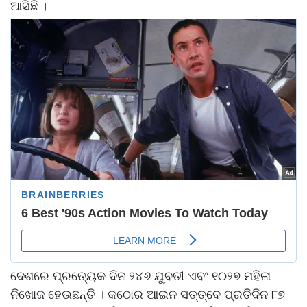
ଆସିଛି ।
ଦେଶରେ ପ୍ରତ୍ୟେକ ଦିନ ୨୪୬ ଯୁବତୀ ଏବଂ ୧୦୨୭ ମହିଳା
ନିଖୋଜ ହେଉଛନ୍ତି । କଠୋର ଆଇନ ସତ୍ତ୍ବେ ପ୍ରତିଦିନ ୮୭