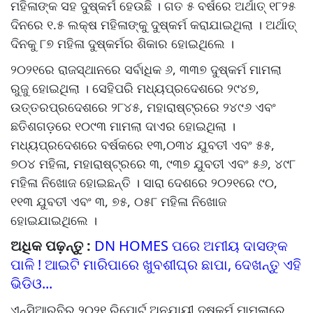
ମହିଳାଙ୍କ ସହ ଦୁଷ୍କର୍ମ ହେଉଛି । ଗତ ୫ ବର୍ଷରେ ଅର୍ଥାତ୍‌ ୧୮୨୫
ଦିନରେ ୧.୫ ଲକ୍ଷ ମହିଳାଙ୍କୁ ଦୁଷ୍କର୍ମ କରାଯାଇଥିଲା । ଅର୍ଥାତ୍‌
ଦିନକୁ ୮୭ ମହିଳା ଦୁଷ୍କର୍ମର ଶିକାର ହୋଇଥିଲେ ।
୨୦୨୧ରେ ରାଜସ୍ଥାନରେ ସର୍ବାଧିକ ୬, ୩୩୭ ଦୁଷ୍କର୍ମ ମାମଲା
ରୁଜୁ ହୋଇଥିଲା । ସେହିପରି ମଧ୍ୟପ୍ରଦେଶରେ ୨୯୪୭,
ଉତ୍ତରପ୍ରଦେଶରେ ୨୮୪୫, ମହାରାଷ୍ଟ୍ରରେ ୨୪୯୬ ଏବଂ
ଛତିଶଗଡ଼ରେ ୧୦୯୩ ମାମଲା ଦାଏର ହୋଇଥିଲା ।
ମଧ୍ୟପ୍ରଦେଶରେ ବର୍ଷକରେ ୧୩,୦୩୪ ଯୁବତୀ ଏବଂ ୫୫,
୭୦୪ ମହିଳା, ମହାରାଷ୍ଟ୍ରରେ ୩, ୯୩୭ ଯୁବତୀ ଏବଂ ୫୬, ୪୯୮
ମହିଳା ନିଖୋଜ ହୋଇଛନ୍ତି । ସାରା ଦେଶରେ ୨୦୨୧ରେ ୯୦,
୧୧୩ ଯୁବତୀ ଏବଂ ୩, ୭୫, ୦୫୮ ମହିଳା ନିଖୋଜ
ହୋଇଯାଇଥିଲେ ।
ଅଧିକ ପଢ଼ନ୍ତୁ :
DN HOMES ପରେ ଅମୀୟ ଦାସଙ୍କ
ପାଳି ! ଆଇଟି ମାରିପାରେ ଖୁବଶୀଘ୍ର ଛାପା, ଦେଖନ୍ତୁ ଏହି
ଭିଡିଓ...
ଏନ୍‌ସିଆରବିର ୨୦୨୧ ରିପୋର୍ଟ ଅନୁଯାୟୀ ଦୁଷ୍କର୍ମ ମାମଲାରେ