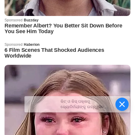
କିଟ୍‍ ଓ କିସ୍‍ ପକ୍ଷରୁ
ଜ୍ୟୋତିର୍ମୟୀଙ୍କୁ ଉଚ୍ଛ୍ୱସିତ
ସମ୍ବର୍ଦ୍ଧନା; ୫ଲକ୍ଷ ଟଙ୍କାର
ପ୍ରୋତ୍ସାହନ ରାଶି ପ୍ରଦାନ