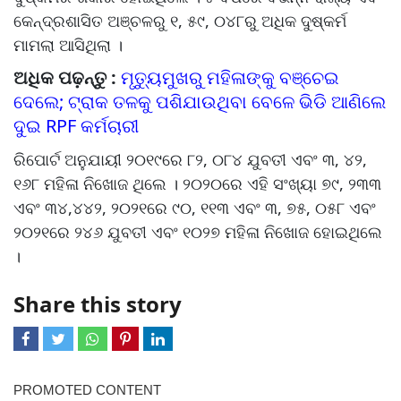
କେନ୍ଦ୍ରଶାସିତ ଅଞ୍ଚଳରୁ ୧, ୫୯, ୦୪୮ରୁ ଅଧିକ ଦୁଷ୍କର୍ମ
ମାମଲା ଆସିଥିଲା ।
ଅଧିକ ପଢ଼ନ୍ତୁ :
ମୃତ୍ୟୁମୁଖରୁ ମହିଳାଙ୍କୁ ବଞ୍ଚେଇ
ଦେଲେ; ଟ୍ରାକ ତଳକୁ ପଶିଯାଉଥିବା ବେଳେ ଭିଡି ଆଣିଲେ
ଦୁଇ RPF କର୍ମଚାରୀ
ରିପୋର୍ଟ ଅନୁଯାୟୀ ୨୦୧୯ରେ ୮୨, ୦୮୪ ଯୁବତୀ ଏବଂ ୩, ୪୨,
୧୬୮ ମହିଳା ନିଖୋଜ ଥିଲେ । ୨୦୨୦ରେ ଏହି ସଂଖ୍ୟା ୭୯, ୨୩୩
ଏବଂ ୩୪,୪୪୨, ୨୦୨୧ରେ ୯୦, ୧୧୩ ଏବଂ ୩, ୭୫, ୦୫୮ ଏବଂ
୨୦୨୧ରେ ୨୪୬ ଯୁବତୀ ଏବଂ ୧୦୨୭ ମହିଳା ନିଖୋଜ ହୋଇଥିଲେ
।
Share this story