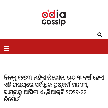
ଓଡିଶା
ଦେଶ-
ପଲିଟିକ୍ସ
ପ୍ରଶାସନ
ସ୍ୱାସ୍ଥ୍ୟ
ଗସିପ
ମନୋରଞ୍ଜନ
କ୍ରାଇମ
ଲାଇଫ
ସମସ୍ୟା
ଟେକ୍ନୋଲୋଜି
ଶିକ୍ଷା
ବିଜ୍ଞାନ
ଖେଳ
ବିଦେଶ
ସ୍ପେଶାଲ
ଷ୍ଟାଇଲ
ଦିନକୁ ୧୨୭୩ ମହିଳା ନିଖୋଜ, ଗତ ୩ ବର୍ଷ ହେଲା
ଏହି ରାଜ୍ୟରେ ସର୍ବାଧିକ ଦୁଷ୍କର୍ମ ମାମଲା,
ସାମ୍ନାକୁ ଆସିଲା ଏନ୍‌ସିଆର୍‌ବି ୨୦୨୧-୨୨
ରିପୋର୍ଟ