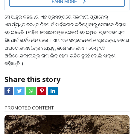
ସେ ଆହୁରି କହିଛନ୍ତି, ଏହି ପ୍ରସଙ୍ଗରେ ସରକାରୀ ପ୍ୟାନେଲ୍
ଏପର୍ଯ୍ୟନ୍ତ ତଦନ୍ତ ରିପୋର୍ଟ ସାର୍ବଜନୀନ କରିନଥିବାରୁ ସେମାନେ ନିରାଶ
ହୋଇଛନ୍ତି । ମହିଳା ରେସଲରଙ୍କ ରେକର୍ଡ ହୋଇଥିବା ଷ୍ଟେଟମେଣ୍ଟ
ରିପୋର୍ଟ ସାର୍ବଜନୀନ ହେଉ । ଏହା ଏକ ସମ୍ବେଦନଶୀଳ ପ୍ରସଙ୍ଗ, କାରଣ
ଅଭିଯୋଗକାରୀଙ୍କ ମଧ୍ୟରୁ ଜଣେ ନାବାଳିକା । ତେଣୁ ଏହି
ଅଭିଯୋଗକାରୀଙ୍କ ନାମ ଲିକ୍ ହେବା ଉଚିତ ନୁହେଁ ବୋଲି ସାକ୍ଷୀ
କହିଛନ୍ତି ।
Share this story