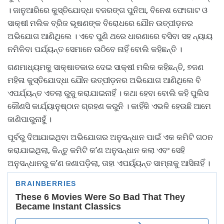
। ଜାନୁଆରିରେ କୁସ୍ତିଯୋଦ୍ଧା ବଜରଙ୍ଗ ପୁନିଆ, ବିନେଶ ଫୋଗାଟ ଓ
ସାକ୍ଷୀ ମଲିକ ବ୍ରିଜ ଭୂଷଣଙ୍କ ବିରୋଧରେ ଯୌନ ଉତ୍ପୀଡ଼ନର
ଅଭିଯୋଗ ଆଣିଥିଲେ । ଏବେ ପୁଣି ଥରେ ଧାରଣାରେ ବସିବା ସହ ନ୍ୟାୟ
ନମିଳିବା ପର୍ଯ୍ୟନ୍ତ ସେମାନେ ଉଠିବେ ନାହିଁ ‌ବୋଲି କହିଛନ୍ତି ।
ଗଣମାଧ୍ୟମକୁ ସାକ୍ଷାତକାର ଦେଇ ସାକ୍ଷୀ ମଲିକ କହିଛନ୍ତି, ୭ଜଣ
ମହିଳା କୁସ୍ତିଯୋଦ୍ଧା ଯୌନ ଉତ୍ପୀଡ଼ନର ଅଭିଯୋଗ ଆଣିଥିଲେ ବି
ଏପର୍ଯ୍ୟନ୍ତ ଏତଲା ରୁଜୁ କରାଯାଇନାହିଁ । କଥା ହେବା ବୋଲି କହି ପୁଲିସ
କୌଣସି କାର୍ଯ୍ୟାନୁଷ୍ଠାନ ଗ୍ରହଣ କରୁନି । କାହିଁକି ଏଭଳି ହେଉଛି ଆମେ
ଜାଣିପାରୁନାହୁଁ ।
ପୂର୍ବରୁ ଦିଆଯାଇଥିବା ଅଭିଯୋଗର ଅନୁସନ୍ଧାନ ପାଇଁ ଏକ କମିଟି ଗଠନ
କରାଯାଇଥିଲା, କିନ୍ତୁ କମିଟି କ’ଣ ଅନୁସନ୍ଧାନ କଲା ​​ଏବଂ ସେହି
ଅନୁସନ୍ଧାନରୁ କ’ଣ ଜଣାପଡ଼ିଲା, ତାହା ଏପର୍ୟ୍ୟନ୍ତ ସାମ୍ନାକୁ ଆସିନାହିଁ ।