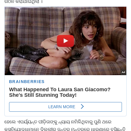
ଗଠନ କରାଯାଇଥିଲା ।
ହେଲେ ଏପର୍ୟ୍ୟନ୍ତ ପୀଡ଼ିତାଙ୍କୁ ନ୍ୟାୟ ନମିଳିିଥିବାରୁ ପୁଣି ଥରେ
କୁସ୍ତିଯୋଦ୍ଧାମାନେ ଦିଲ୍ଲୀର ଜନ୍ତର ମନ୍ତରରେ ଧାରଣାରେ ବସିଛନ୍ତି