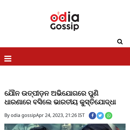
ଓଡିଶା
ଦେଶ-
ପଲିଟିକ୍ସ
ପ୍ରଶାସନ
ସ୍ୱାସ୍ଥ୍ୟ
ଗସିପ
ମନୋରଞ୍ଜନ
କ୍ରାଇମ
ଲାଇଫ
ସମସ୍ୟା
ଟେକ୍ନୋଲୋଜି
ଶିକ୍ଷା
ବିଜ୍ଞାନ
ଖେଳ
ବିଦେଶ
ସ୍ପେଶାଲ
ଷ୍ଟାଇଲ
ଯୌନ ଉତ୍ପୀଡ଼ନ ଅଭିଯୋଗରେ ପୁଣି
ଧାରଣାରେ ବସିଲେ ଭାରତୀୟ କୁସ୍ତିଯୋଦ୍ଧା
By odia gossip
Apr 24, 2023, 21:26 IST