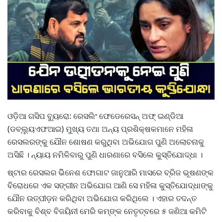
ଓଡ଼ିଆ ଗସିପ ବ୍ୟୁରୋ: ରେସଲିଂ ଫେଡେରେସନ୍ ଅଫ୍ ଇଣ୍ଡିଆ
(ଡବ୍‌ଲ୍ୟୁଏଫଆଇ) ମୁଖ୍ୟ ତଥା ଅନ୍ୟ ପ୍ରଶିକ୍ଷକମାନେ ମହିଳା
ରେସଲରଙ୍କୁ ଯୌନ ଶୋଷଣ କରୁଥିବା ଅଭିଯୋଗ ପୁଣି ଅଲୋଚନାକୁ
ଅସିଛି । ନ୍ୟାୟ ନମିଳିବାରୁ ପୁଣି ଧାରଣାରେ ବସିଲେ କୁସ୍ତିଯୋଦ୍ଧା ।
ଷ୍ଟାର ରେସଲର ଭିିନେଶ ଫୋଗାଟ ଜାନୁଆରି ମାସରେ ବ୍ରିଜ ଭୂଷଣଙ୍କ
ବିରୋଧରେ ଏକ ସଙ୍ଗୀନ ଅଭିଯୋଗ ଆଣି ସେ ମହିଳା କୁସ୍ତିଯୋଦ୍ଧାଙ୍କୁ
ଯୌନ ଉତ୍ପୀଡ଼ନ କରିଥିବା ଅଭିଯୋଗ କରିଥିଲେ । ଏହାର ତଦନ୍ତ
କରିବାକୁ ବିଶ୍ବ ବିଜୟିନୀ ମେରି କମ୍‌ଙ୍କ ନେତୃତ୍ବରେ ୫ ଜଣିଆ କମିଟି