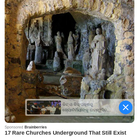
କିଟ୍‍ ଓ କିସ୍‍ ପକ୍ଷରୁ
ଜ୍ୟୋତିର୍ମୟୀଙ୍କୁ ଉଚ୍ଛ୍ୱସିତ
ସମ୍ବର୍ଦ୍ଧନା; ୫ଲକ୍ଷ ଟଙ୍କାର
ପ୍ରୋତ୍ସାହନ ରାଶି ପ୍ରଦାନ