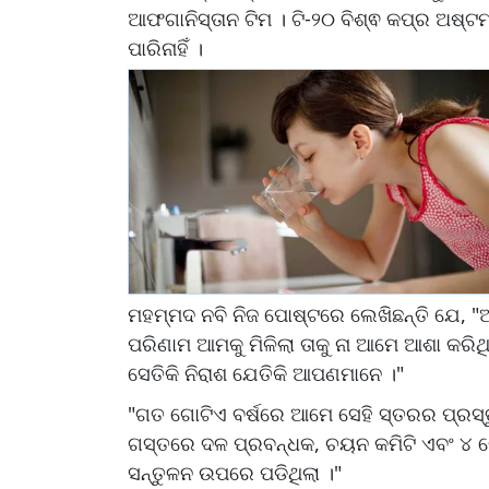
ଆଫଗାନିସ୍ତାନ ଟିମ । ଟି-୨୦ ବିଶ୍ଵ କପ୍‌ର ଅଷ୍
ପାରିନାହିଁ ।
ମହମ୍ମଦ ନବି ନିଜ ପୋଷ୍ଟରେ ଲେଖିଛନ୍ତି ଯେ, "ଆ
ପରିଣାମ ଆମକୁ ମିଳିଲା ତାକୁ ନା ଆମେ ଆଶା କରି
ସେତିକି ନିରାଶ ଯେତିକି ଆପଣମାନେ ।"
"ଗତ ଗୋଟିଏ ବର୍ଷରେ ଆମେ ସେହି ସ୍ତରର ପ୍ରସ୍ତୁତି
ଗସ୍ତରେ ଦଳ ପ୍ରବନ୍ଧକ, ଚୟନ କମିଟି ଏବଂ ୪ ଗ
ସନ୍ତୁଳନ ଉପରେ ପଡିଥିଲା ।"