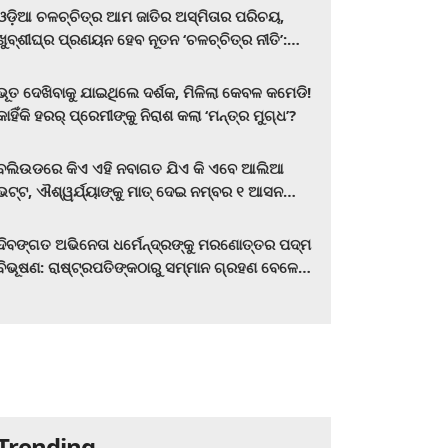
ଓଡ଼ିଆ ଚଳଚ୍ଚିତ୍ର ଆମ ଜାତିର ଅସ୍ମିତାର ପରିଚୟ,
ଖୁବ୍‌ଶୀଘ୍ର ପ୍ରଣୟନ ହେବ ନୂତନ ‘ଚଳଚ୍ଚିତ୍ର ନୀତି’:
ମୁଖ୍ୟମନ୍ତ୍ରୀ ମୋହନ ଚରଣ ମାଝୀ
ଭୂତ ଦେଖିବାକୁ ଯାଇଥିଲେ ଦର୍ଶକ, ମିଳିଲା କେବଳ କମେଡି!
କାହିଁକି ହରର୍‌ ପ୍ରେମୀଙ୍କୁ ନିରାଶ କଲା ‘ମନ୍ତ୍ର ମୁଗ୍ଧ’?
ବଲିଉଡରେ କିଏ ଏହି ନବାଗତ ଯିଏ କି ଏବେ ଆଲିଆ
ଭଟ୍ଟ, ଐଶ୍ୱର୍ଯ୍ୟାଙ୍କୁ ମାତ୍‌ ଦେଇ ନମ୍ବର ୧ ଆସନ
ହାତେଇଛନ୍ତି, ସିନେ ପ୍ରେମୀ ଏବେ ହିଁ ଜାଣି ନିଅନ୍ତୁ ...
ଦିବଙ୍ଗତ ଅଭିନେତା ଧର୍ମେନ୍ଦ୍ରଙ୍କୁ ମରଣୋତ୍ତର ପଦ୍ମ
ବିଭୂଷଣ: ରାଷ୍ଟ୍ରପତିଙ୍କଠାରୁ ସମ୍ମାନ ଗ୍ରହଣ ବେଳେ
ଭାବପ୍ରବଣ ହେଲେ ହେମା ମାଳିନୀ
Trending