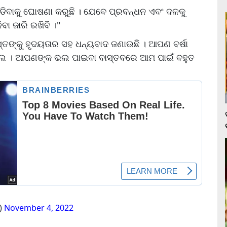
ଛାଡିବାକୁ ଘୋଷଣା କରୁଛି । ଯେବେ ପ୍ରବନ୍ଧନ ଏବଂ ଦଳକୁ
ା ଜାରି ରଖିବି ।"
୍ତଙ୍କୁ ହୃଦୟତାର ସହ ଧନ୍ୟବାଦ ଜଣାଉଛି । ଆପଣ ବର୍ଷା
ଲେ । ଆପଣଙ୍କ ଭଲ ପାଇବା ବାସ୍ତବରେ ଆମ ପାଇଁ ବହୁତ
)
November 4, 2022