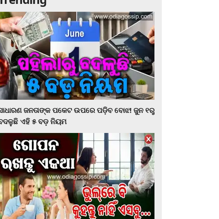
ସାଧାରଣ ଜନତାଙ୍କ ପକେଟ ଉପରେ ପଡ଼ିବ ବୋଝ! ଜୁନ ୧ରୁ
ବଦଳୁଛି ଏହି ୫ ବଡ଼ ନିୟମ