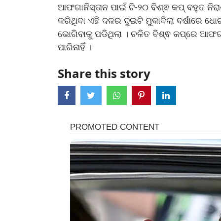
ଆଫଗାନିସ୍ତାନ ପାଇଁ ଟି-୨୦ ବିଶ୍ଵ କପ୍ ବହୁତ ନି
କରିଥିବା ଏହି ଦଳର ଦୁଇଟି ମୁକାବିଲା ବର୍ଷାରେ ଧ
ଭୋଗିବାକୁ ପଡିଥିଲା । ଚଳିତ ବିଶ୍ଵ କପ୍‌ରେ ଆଫଗ
ପାରିନାହିଁ ।
Share this story