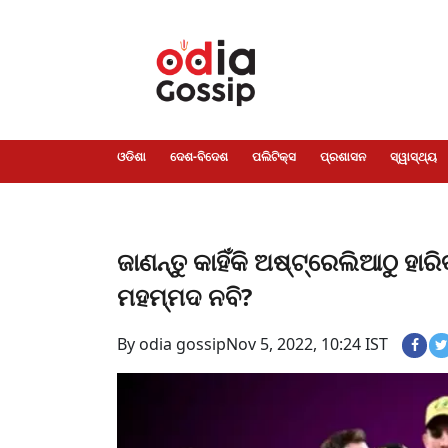
ଓଡିଶା
ଦେଶ-
ପଲିଟିକ୍ସ
ପ୍ରଶାସନ
ସ୍ୱାସ୍ଥ୍ୟ
ଗସିପ
ମନୋରଞ୍ଜନ
କ୍ରାଇମ
ଲାଇଫ
ସମସ୍ୟା
ଟେକ୍ନୋଲୋଜି
ଶିକ୍ଷା
ବିଜ୍ଞାନ
ଖେଳ
ବିଦେଶ
ସ୍ପେଶାଲ
ଷ୍ଟାଇଲ
ଓଡିଶା
ଦେଶ-ବିଦେଶ
ପଲିଟିକ୍ସ
ପ୍ରଶାସନ
ସ୍ୱାସ୍ଥ୍ୟ
ଜାଣନ୍ତୁ କାହିଁକି ଅଷ୍ଟ୍ରେଲିଆଠୁ 
ମହମ୍ମଦ ନବି?
By odia gossip
Nov 5, 2022, 10:24 IST