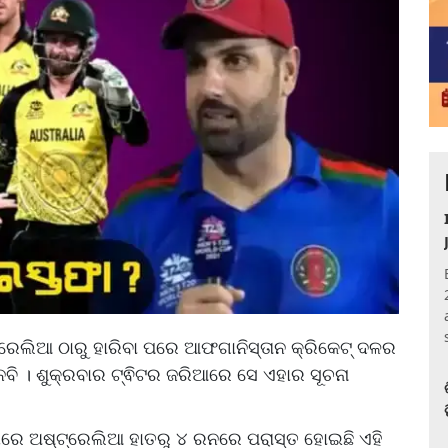
ରେଲିଆ ଠାରୁ ହାରିବା ପରେ ଆଫଗାନିସ୍ତାନ କ୍ରିକେଟ୍ ଦଳର
ବି । ଶୁକ୍ରବାର ଟ୍ଵିଟର ଜରିଆରେ ସେ ଏହାର ସୂଚନା
ିଲାରେ ଅଷ୍ଟ୍ରେଲିଆ ହାତରୁ ୪ ରନରେ ପରାସ୍ତ ହୋଇଛି ଏହି