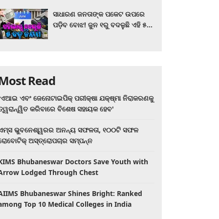
ସାଧାରଣ ଜନତାଙ୍କ ପକେଟ ଉପରେ
ପଡ଼ିବ ବୋଝ! ଜୁନ ୧ରୁ ବଦଳୁଛି ଏହି ୫
ବଡ଼ ନିୟମ
Most Read
'ଏଆଇ ଏବଂ ଜେନୋଟାଇପିକ୍ ପରୀକ୍ଷା ଯକ୍ଷ୍ମା ନିରାକରଣକୁ
ତ୍ୱରାନ୍ୱିତ କରିବାରେ ବିଶେଷ ସହାୟକ ହେବ'
ଏମ୍ସ ଭୁବନେଶ୍ୱରର ଅନନ୍ୟ ସଫଳତା, ୧୦୦ଟି ସଫଳ
ରୋବୋଟିକ୍ ଅସ୍ତ୍ରୋପଚାର ସମ୍ପନ୍ନ
KIMS Bhubaneswar Doctors Save Youth with
Arrow Lodged Through Chest
AIIMS Bhubaneswar Shines Bright: Ranked
among Top 10 Medical Colleges in India