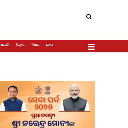
ୋଲୋଜି
ଶିକ୍ଷା
ବିଜ୍ଞାନ
ଖେଳ