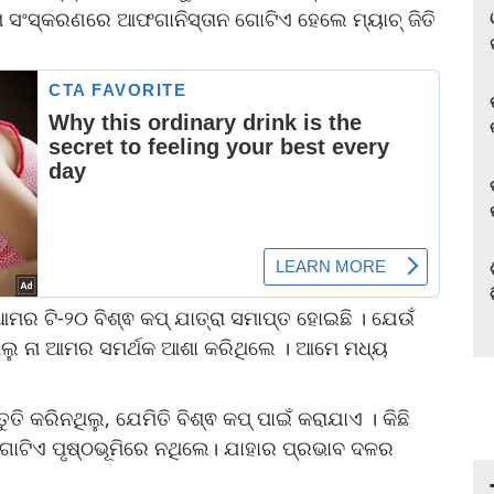
ଟମ ସଂସ୍କରଣରେ ଆଫଗାନିସ୍ତାନ ଗୋଟିଏ ହେଲେ ମ୍ୟାଚ୍ ଜିତି
ମର ଟି-୨୦ ବିଶ୍ଵ କପ୍ ଯାତ୍ରା ସମାପ୍ତ ହୋଇଛି । ଯେଉଁ
ଥିଲୁ ନା ଆମର ସମର୍ଥକ ଆଶା କରିଥିଲେ । ଆମେ ମଧ୍ୟ
 କରିନଥିଲୁ, ଯେମିତି ବିଶ୍ଵ କପ୍ ପାଇଁ କରାଯାଏ । କିଛି
ୋଟିଏ ପୃଷ୍ଠଭୂମିରେ ନଥିଲେ। ଯାହାର ପ୍ରଭାବ ଦଳର