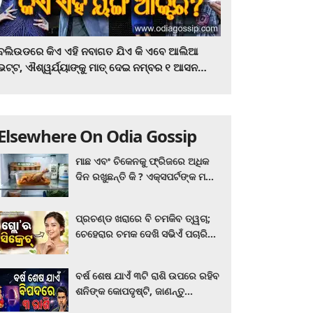
ବଲିଉଡରେ କିଏ ଏହି ନବାଗତ ଯିଏ କି ଏବେ ଆଲିଆ
ଭଟ୍ଟ, ଐଶ୍ୱର୍ଯ୍ୟାଙ୍କୁ ମାତ୍‌ ଦେଇ ନମ୍ବର ୧ ଆସନ
ହାତେଇଛନ୍ତି, ସିନେ ପ୍ରେମୀ ଏବେ ହିଁ ଜାଣି ନିଅନ୍ତୁ ...
Elsewhere On Odia Gossip
ମାଛ ଏବଂ ଚିକେନକୁ ଫ୍ରିଜରେ ଅଧିକ
ଦିନ ରଖୁଛନ୍ତି କି ? ଏକ୍ସପର୍ଟଙ୍କ ମତ
କିଛି ଏପରି ରହିଛି...
ପ୍ରଚଣ୍ଡ ଖରାରେ ବି ଚମକିବ ତ୍ୱଚା;
ଚେହେରାର ଚମକ ଦେଖି ସଭିଏଁ ପଚାରିବେ
ଗ୍ଲୋ’ର ସିକ୍ରେଟ! ଆପଣାନ୍ତୁ ଏହି...
ବର୍ଷ ଶେଷ ଯାଏଁ ୩ଟି ରାଶି ଉପରେ ରହିବ
ଶନିଙ୍କ କୋପଦୃଷ୍ଟି, ଜାଣନ୍ତୁ
ଆପଣଙ୍କ ରାଶି ଏଥିରେ ନାହିଁ ତ?