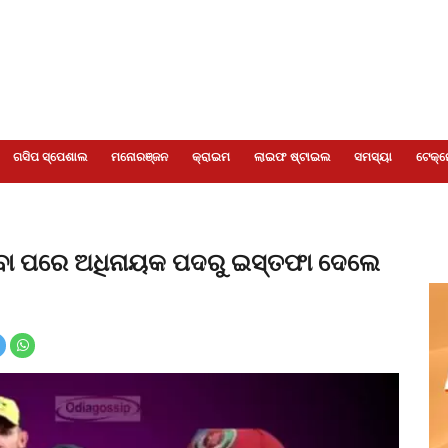
ଗସିପ ସ୍ପେଶାଲ
ମନୋରଞ୍ଜନ
କ୍ରାଇମ
ଲାଇଫ ଷ୍ଟାଇଲ
ସମସ୍ୟା
ଟେକ୍ନ
ହାରିବା ପରେ ଅଧିନାୟକ ପଦରୁ ଇସ୍ତଫା ଦେଲେ