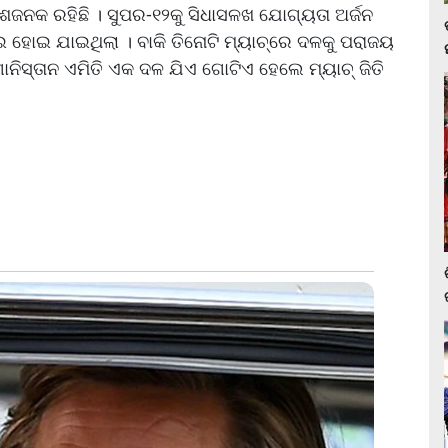
ରାଶଜନକ ରହିଛି । ସୁପର-୧୨କୁ ସିଧାସଳଖ ଯୋଗ୍ୟତା ଅର୍ଜନ
ୋଇ ହୋଇ ଯାଇଥିଲା । ବାକି ତିନୋଟି ମ୍ୟାଚ୍‌ରେ ଦଳକୁ ପରାଜୟ
ାନିସ୍ତାନ ଏମିତି ଏକ ଦଳ ଯିଏ ଗୋଟିଏ ହେଲେ ମ୍ୟାଚ୍ ଜିତି