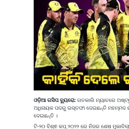
ଓଡ଼ିଆ ଗସିପ ବ୍ୟୁରୋ:
ଗତକାଲି ମ୍ୟାଚରେ ଅଷ୍ଟ୍
ଅଧିନାୟକ ପଦରୁ ଇସ୍ତଫା ଦେଇଛନ୍ତି ମହମ୍ମଦ ନ
ଦେଇଛନ୍ତି ।
ଟି-୨୦ ବିଶ୍ଵ କପ୍ ୨୦୨୨ ରେ ନିଜର ଶେଷ ମୁକାବ