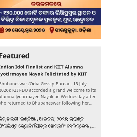
Featured
Indian Idol Finalist and KIIT Alumna
Jyotirmayee Nayak Felicitated by KIIT
Bhubaneswar (Odia Gossip Bureau, 15 July
2026): KIIT-DU accorded a grand welcome to its
alumna Jyotirmayee Nayak on Wednesday after
she returned to Bhubaneswar following her
qualification for the Gra
କିଟ୍‍ ଛାତ୍ରୀ ‘ଇଣ୍ଡିଆନ୍ ଆଇଡଲ୍‌’ ୨୦୨୬; ଗ୍ରାଣ୍ଡ
ଫିନାଲିଷ୍ଟ ଜ୍ୟୋତିର୍ମୟୀଙ୍କ ହୋମ୍‍କମିଂ ସେଲିବ୍ରେସନ୍‍,
କିଟରେ ଉଚ୍ଛ୍ୱସିତ ସମ୍ବର୍ଦ୍ଧନା