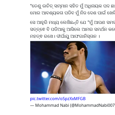
"ତେଣୁ ଉଚିତ୍ ସମ୍ମାନ ସହିତ ମୁଁ ଅଧିନାୟକ ପଦ 
ମୋର ଆବଶ୍ୟକତା ପଡିବ ମୁଁ ନିଜ ଦେଶ ପାଇଁ ଖେଳିବ
ସେ ଆହୁରି ମଧ୍ୟ ଲେଖିଛନ୍ତି ଯେ "ମୁଁ ଆପଣ ସମସ
ସତ୍ତ୍ଵେ ବି ପଡିଆକୁ ଆସିଲେ ଆମର ସମର୍ଥନ କ
ମହତ୍ଵ ରଖେ। ଦୀର୍ଘାୟୁ ଆଫଗାନିସ୍ତାନ ।
pic.twitter.com/oSpzXxMFGB
— Mohammad Nabi (@MohammadNabi007