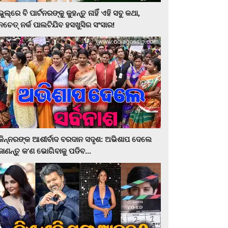
ଭୁଲ୍‌ରେ ବି ପାର୍ଟନରଙ୍କୁ କୁହନ୍ତୁ ନାହିଁ ଏହି ସବୁ କଥା,
ନଚେତ୍‌ ନର୍କ ପାଲଟିଯିବ ହସଖୁସିର ସଂସାର!
କିନ୍ନରଙ୍କ ଆଶୀର୍ବାଦ ବରଦାନ ସଦୃଶ: ଅଭିଶାପ ଦେଲେ
ଜାଣନ୍ତୁ କ’ଣ ଭୋଗିବାକୁ ପଡିବ...