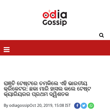
ଓଡିଶା
ଦେଶ-
ପଲିଟିକ୍ସ
ପ୍ରଶାସନ
ସ୍ୱାସ୍ଥ୍ୟ
ଗସିପ
ମନୋରଞ୍ଜନ
କ୍ରାଇମ
ଲାଇଫ
ସମସ୍ୟା
ଟେକ୍ନୋଲୋଜି
ଶିକ୍ଷା
ବିଜ୍ଞାନ
ଖେଳ
ବିଦେଶ
ସ୍ପେଶାଲ
ଷ୍ଟାଇଲ
ରାଞ୍ଚି ଟେଷ୍ଟରେ ଚମକିଲେ ଏହି ଭାରତୀୟ
କ୍ରିକେଟର: ଛକା ମାରି ହାସଲ କଲେ ଟେଷ୍ଟ
କ୍ୟାରିୟରର ପ୍ରଥମ ଦ୍ୱିଶତକ
By odiagossip
Oct 20, 2019, 15:08 IST