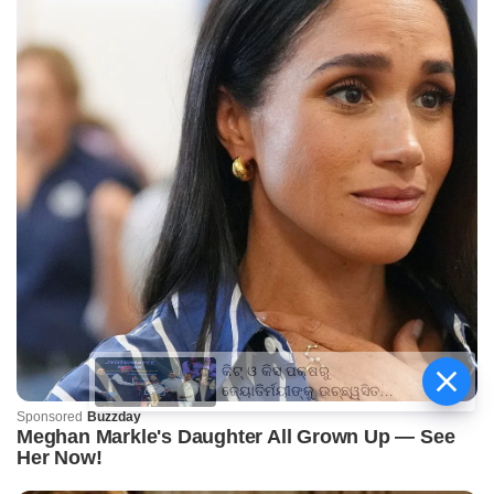
କିଟ୍‍ ଓ କିସ୍‍ ପକ୍ଷରୁ
ଜ୍ୟୋତିର୍ମୟୀଙ୍କୁ ଉଚ୍ଛ୍ୱସିତ
ସମ୍ବର୍ଦ୍ଧନା; ୫ଲକ୍ଷ ଟଙ୍କାର
ପ୍ରୋତ୍ସାହନ ରାଶି ପ୍ରଦାନ