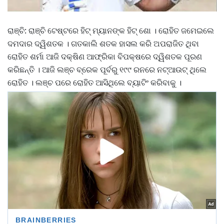
ରାଞ୍ଚି: ରାଞ୍ଚି ଟେଷ୍ଟରେ ହିଟ୍ ମ୍ୟାନଙ୍କ ହିଟ୍ ଶୋ । ରୋହିତ ଜମେଇଲେ
ଦମଦାର ଦ୍ୱିଶତକ । ଗତକାଲି ଶତକ ହାସଲ କରି ଅପରାଜିତ ଥିବା
ରୋହିତ ଶର୍ମା ଆଜି ଦକ୍ଷିଣ ଆଫ୍ରିକା ବିପକ୍ଷରେ ଦ୍ୱିଶତକ ପୂରଣ
କରିଛନ୍ତି । ଆଜି ଲଞ୍ଚ ବ୍ରେକ ପୂର୍ବରୁ ୧୯୯ ରନରେ ନଟ୍ଆଉଟ୍ ଥିଲେ
ରୋହିତ । ଲଞ୍ଚ ପରେ ରୋହିତ ଆସିଥିଲେ ବ୍ୟାଟିଂ କରିବାକୁ ।