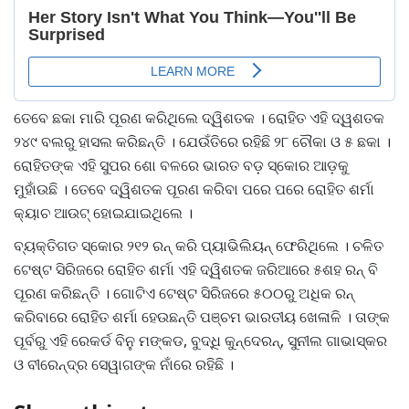
ତେବେ ଛକା ମାରି ପୂରଣ କରିଥିଲେ ଦ୍ୱିଶତକ । ରୋହିତ ଏହି ଦ୍ୱଶତକ
୨୪୯ ବଲରୁ ହାସଲ କରିଛନ୍ତି । ଯେଉଁତିରେ ରହିଛି ୨୮ ଚୌକା ଓ ୫ ଛକା ।
ରୋହିତଙ୍କ ଏହି ସୁପର ଶୋ ବଳରେ ଭାରତ ବଡ଼ ସ୍କୋର ଆଡ଼କୁ
ମୁହାଁଉଛି । ତେବେ ଦ୍ୱିଶତକ ପୂରଣ କରିବା ପରେ ପରେ ରୋହିତ ଶର୍ମା
କ୍ୟାଚ ଆଉଟ୍ ହୋଇଯାଇଥିଲେ ।
ବ୍ୟକ୍ତିଗତ ସ୍କୋର ୨୧୨ ରନ୍ କରି ପ୍ୟାଭିଲିୟନ୍ ଫେରିଥିଲେ । ଚଳିତ
ଟେଷ୍ଟ ସିରିଜରେ ରୋହିତ ଶର୍ମା ଏହି ଦ୍ୱିଶତକ ଜରିଆରେ ୫ଶହ ରନ୍ ବି
ପୂରଣ କରିଛନ୍ତି । ଗୋଟିଏ ଟେଷ୍ଟ ସିରିଜରେ ୫୦୦ରୁ ଅଧିକ ରନ୍
କରିବାରେ ରୋହିତ ଶର୍ମା ହେଉଛନ୍ତି ପଞ୍ଚମ ଭାରତୀୟ ଖେଳାଳି । ତାଙ୍କ
ପୂର୍ବରୁ ଏହି ରେକର୍ଡ ବିନୁ ମଙ୍କଡ, ବୁଦ୍ଧି କୁନ୍ଦେରନ୍, ସୁନୀଲ ଗାଭାସ୍କର
ଓ ବୀରେନ୍ଦ୍ର ସେୱାଗଙ୍କ ନାଁରେ ରହିଛି ।