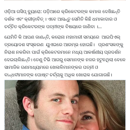
ଓଡ଼ିଆ ଗସିପ୍ ବ୍ୟୁରୋ: ପଡ଼ିଆରେ କ୍ରିକେଟରଙ୍କ କମାଲ ଦେଖିଛନ୍ତି
ଦର୍ଶକ ଏବଂ କ୍ରୀଡ଼ାବିତ୍ । ଏବେ ଆସନ୍ତୁ ସେମିତି କିଛି ଧମାକାଦାର ଓ
ଚର୍ଚ୍ଚିତ କ୍ରିକେଟରଙ୍କ ପତ୍ନୀଙ୍କ ବିଷୟରେ ଜାଣିବା ।…
ଯେମିତି କି ଆପଣ ଜାଣନ୍ତି, କରୋନା ମହାମାରୀ ସମୟରେ ଆଇପିଏଲ୍‌
ତ୍ରୟୋଦଶ ସଂସ୍କରଣ ୟୁଏଇରେ ଆରମ୍ଭ ହୋଇଛି। ପ୍ରଶଂସକଙ୍କୁ
ନିରାଶ ନକରିବା ପାଇଁ କ୍ରିକେଟରମାନେ ମଧ୍ୟ ଆକର୍ଷଣୀୟ ପ୍ରଦର୍ଶନ
ଦେଇଚାଲିଛନ୍ତି। ତେଣୁ ଟିଭି ଆଗରୁ ସେମାନଙ୍କ ନଜର ହଟୁନଥିଲା ବେଳେ
ସାମାଜିକ ଗଣମାଧ୍ୟମରେ ଖେଳାଳିମାନଙ୍କର ପତ୍ନୀ ଓ
ବାନ୍ଧବୀମାନଙ୍କ ପୋଷ୍ଟ ଚର୍ଚ୍ଚାକୁ ଅଧିକ ଖୋରାକ ଯୋଗାଉଛି।