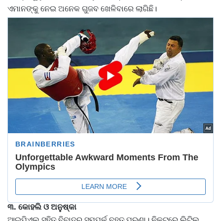
ଏମାନଙ୍କୁ ନେଇ ଅନେକ ଗୁଜବ ଖେଳିବାରେ ଲାଗିଛି।
୩. କୋହଲି ଓ ଅନୁଷ୍କା
ଆଇପିଏଲ୍‌ ସହିତ ବିବାଦର ସମ୍ପର୍କ ବହୁତ ପୁରୁଣା। ନିକଟରେ ଲିଟିଲ