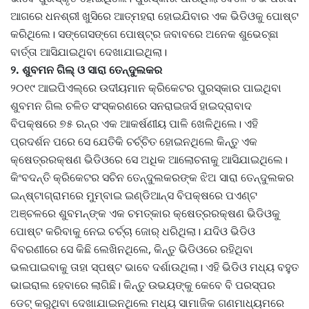
ଆଗରେ ଧନଶ୍ରୀ ଖୁସିରେ ଆତ୍ମହରା ହୋଇଯିବାର ଏକ ଭିଡିଓକୁ ପୋଷ୍ଟ
କରିଥିଲେ। ସଙ୍ଗେ‌ସଙ୍ଗେ ପୋଷ୍ଟ୍‌ର ଜବାବରେ ଅନେକ ଶୁଭେଚ୍ଛା
ବାର୍ତ୍ତା ଆସିଯାଇଥିବା ଦେଖାଯାଇଥିଲା।
୨. ଶୁବମନ ଗିଲ୍‌ ଓ ସାରା ତେନ୍ଦୁଲକର
୨୦୧୯ ଆଇପିଏଲ୍‌ରେ ଉଦୀୟମାନ କ୍ରିକେଟର ପୁରସ୍କାର ପାଇଥିବା
ଶୁବମନ ଗିଲ ଚଳିତ ସଂସ୍କରଣରେ ସନରାଇଜର୍ସ ହାଇଦ୍ରାବାଦ
ବିପକ୍ଷରେ ୭୫ ରନ୍‌ର ଏକ ଆକର୍ଷଣୀୟ ପାଳି ଖେଳିଥିଲେ। ଏହି
ପ୍ରଦର୍ଶନ ପରେ ସେ ଯେତିକି ଚର୍ଚ୍ଚିତ ହୋଇନଥିଲେ କିନ୍ତୁ ଏକ
କ୍ଷେତ୍ରରକ୍ଷଣ ଭିଡିଓରେ ସେ ଅଧିକ ଆଲୋଚନାକୁ ଆସିଯାଇଥିଲେ।
କିଂବଦନ୍ତି କ୍ରିକେଟର ସଚିନ ତେନ୍ଦୁଲକରଙ୍କ ଝିଅ ସାରା ତେନ୍ଦୁଲକର
ଇନ୍‌ଷ୍ଟାଗ୍ରାମରେ ମୁମ୍ବାଇ ଇଣ୍ଡିଆନ୍ସ ବିପକ୍ଷରେ ପଏଣ୍ଟ
ଅଞ୍ଚଳରେ ଶୁବମନ୍‌ଙ୍କ ଏକ ଚମତ୍କାର କ୍ଷେତ୍ରରକ୍ଷଣ ଭିଡିଓକୁ
ପୋଷ୍ଟ କରିବାକୁ ନେଇ ଚର୍ଚ୍ଚା ଜୋର୍‌ ଧରିଥିଲା। ଯଦିଓ ଭିଡିଓ
ବିବରଣୀରେ ସେ କିଛି ଲେଖିନଥିଲେ, କିନ୍ତୁ ଭିଡିଓରେ ରହିଥିବା
ଭଲପାଇବାକୁ ତାହା ସ୍ପଷ୍ଟ ଭାବେ ଦର୍ଶାଉଥିଲା। ଏହି ଭିଡିଓ ମଧ୍ୟ ବହୁତ
ଭାଇରାଲ ହେବାରେ ଲାଗିଛି। କିନ୍ତୁ ଉଭୟଙ୍କୁ କେବେ ବି ପରସ୍ପର
ଡେଟ୍‌ କରୁଥିବା ଦେଖାଯାଇନଥିଲେ ମଧ୍ୟ ସାମାଜିକ ଗଣମାଧ୍ୟମରେ