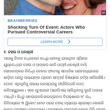
୧. ଚହଲ ଓ ଧନଶ୍ରୀ
ଆଗକୁ ବିବାହ ବନ୍ଧନରେ ବାନ୍ଧି ହେବାକୁ ଯାଉଥିବା ସ୍ପିନର
ୟୁଜ୍‌ବେନ୍ଦ୍ର ଚହଲ ଓ ତାଙ୍କର ଭାବି ପତ୍ନୀ ଧନଶ୍ରୀ ବର୍ମା
ସେମାନଙ୍କର ନିର୍ବନ୍ଧ ବେଳର ଫଟୋକୁ ସାମାଜିକ ଗଣମାଧ୍ୟମରେ
ଛାଡ଼ିବା ପରଠୁ ଉଭୟଙ୍କ ପ୍ରେମ ସମ୍ପର୍କ ବିଷୟରେ ଚର୍ଚ୍ଚା ଲାଗିରହିଛି।
ତେବେ ଏଥିପୂର୍ବରୁ ଉଭୟ ପରସ୍ପରକୁ ଦୀର୍ଘଦିନଧରି ଡେଟ୍‌
କରିଆସୁଥିଲେ। ଏବେ ୟୁଏଇରେ ଆଇପିଏଲ୍‌ ଚାଲିଥିବାରୁ ଦୁହେଁ ଅଲଗା
ଅଛନ୍ତି। କିନ୍ତୁ ସନରାଇଜର୍ସ ହାଇଦ୍ରାବାଦ ବିପକ୍ଷରେ ୧୮ ରନ୍‌
ବିନିମୟରେ ୩ ୱିକେଟ ନେବା ପରେ ଚହଲ୍‌ ମ୍ୟାଚ୍‌ର ଶ୍ରେଷ୍ଠ‌ ଖେଳାଳି
ଭାବେ ପୁରସ୍କୃତ ହୋଇଥିଲେ। ପୁରସ୍କାର ପାଉଥିଲା ବେଳେ ଟିଭି ପରଦା