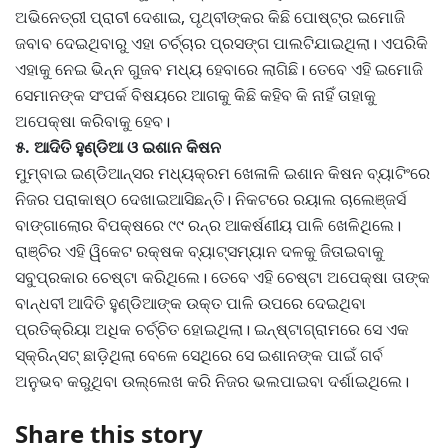
ଅଭିନେତ୍ରୀ ପ୍ରାଚୀ ଦେଶାଇ, ପୃଥ୍ବୀଙ୍କର କିଛି ପୋଷ୍ଟ୍‌ର ଇମୋଜି
ଜବାବ ଦେଇଥିବାରୁ ଏହା ଚର୍ଚ୍ଚାର ପ୍ରସଙ୍ଗ ପାଲଟିଯାଇଥିଲା। ଏପରିକି
ଏହାକୁ ନେଇ ଭିନ୍ନ ଗୁଜବ ମଧ୍ୟ ହେବାରେ ଲାଗିଛି। ତେବେ ଏହି ଇମୋଜି
ସେମାନଙ୍କ ସଂପର୍କ ବିଷୟରେ ଆଗକୁ କିଛି କହିବ କି ନାହିଁ ତାହାକୁ
ଅପେକ୍ଷା କରିବାକୁ ହେବ।
୫. ଆଦିତି ହୁଣ୍ଡିଆ ଓ ଇଶାନ କିଷନ
ମୁମ୍ବାଇ ଇଣ୍ଡିଆନ୍ସର ମଧ୍ୟକ୍ରମ ଖେଳାଳି ଇଶାନ କିଷନ ବ୍ୟାଟିଂରେ
ନିଜର ପରାକାଷ୍ଠ ଦେଖାଇଆସିଛନ୍ତି। ନିକଟରେ ରୟାଲ ଚାଲେଞ୍ଜର୍ସ
ବାଙ୍ଗାଲୋର ବିପକ୍ଷରେ ୯୯ ରନ୍‌ର ଆକର୍ଷଣୀୟ ପାଳି ଖେଳିଥିଲେ।
ରାଞ୍ଚିର ଏହି ୱିକେଟ ରକ୍ଷକ ବ୍ୟାଟ୍ସମ୍ୟାନ ଦଳକୁ ଜିତାଇବାକୁ
ସବୁପ୍ରକାର ଚେଷ୍ଟା କରିଥିଲେ। ତେବେ ଏହି ଚେଷ୍ଟା ଅପେକ୍ଷା ତାଙ୍କ
ବାନ୍ଧବୀ ଆଦିତି ହୁଣ୍ଡିଆଙ୍କ ଉକ୍ତ ପାଳି ଉପରେ ଦେଇଥିବା
ପ୍ରତିକ୍ରିୟା ଅଧିକ ଚର୍ଚ୍ଚିତ ହୋଇଥିଲା। ଇନ୍‌ଷ୍ଟାଗ୍ରାମରେ ସେ ଏକ
ସ୍କ୍ରିନ୍‌ସଟ୍‌ ଛାଡ଼ିଥିଲା ବେଳେ ସେଥିରେ ସେ ଇଶାନଙ୍କ ପାଇଁ ଗର୍ବ
ଅନୁଭବ କରୁଥିବା ଉଲ୍ଲେଖ କରି ନିଜର ଭଲପାଇବା ଦର୍ଶାଇଥିଲେ।
Share this story