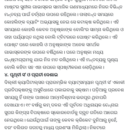
ମାଷ୍ଟର ସୁନୀଲ ଗାଭାସ୍କର ସାମାଜିକ ଗଣମାଧ୍ୟମରେ ନିଜର ବିଭିନ୍ନ
ମନ୍ତବ୍ୟ ପାଇଁ ଚର୍ଚ୍ଚାର ଉପରେ ରହିଥିଲେ। ତାଲାବନ୍ଦ ସମୟରେ
କୋହଲିଙ୍କ ବ୍ୟାଟିଂ ଅଭ୍ୟାସକୁ ନେଇ ସେ କଟାକ୍ଷ କରିଥିଲେ। ଏହି
ସମୟରେ କୋହଲି କେବଳ ଅନୁଷ୍କାଙ୍କ ବୋଲିଂର ସାମ୍ନା କରିଥିଲେ ଓ
ତାହା ପର୍ଯ୍ୟାପ୍ତ ନଥିଲା ବୋଲି ଟ୍ବିଟରରେ ପୋଷ୍ଟ କରିଥିଲେ। ଏହି
ପୋଷ୍ଟ ପରେ କୋହଲି ଓ ଅନୁଷ୍କାଙ୍କ ଅନେକ ସମର୍ଥକ
ଗାଭାସ୍କରଙ୍କ ଉପରେ ବର୍ଷିଥିଲେ। ପରେ ଅନୁଷ୍କା ମଧ୍ୟ
ଇନ୍‌ଷ୍ଟାଗ୍ରାମକୁ ଯାଇ ନିଜ ମତ ରଖିଥିଲେ। ଏହି ମନ୍ତବ୍ୟକୁ ଘୃଣ୍ୟ
ବୋଲି କହିବା ସହ ଏହା ଉପରେ ସ୍ପଷ୍ଟୀକରଣ ଲୋଡ଼ିଥିଲେ।
୪. ପୃଥ୍ବୀ ସ’ ଓ ପ୍ରାଚୀ ଦେଶାଇ
ଦିଲ୍ଲୀ କ୍ୟାପିଟାଲ୍ସର ପ୍ରାରମ୍ଭିକ ‌ବ୍ୟାଟ୍ସମ୍ୟାନ ପୃଥ୍ବୀ ସ’ ଏକାକୀ
ପ୍ରତିପକ୍ଷଙ୍କୁ ଅସୁବିଧାରେ ପକାଇବାକୁ ସକ୍ଷମ। ପଡ଼ିଆକୁ ପ୍ରବେଶ
ସମୟରୁ ହିଁ ତାଙ୍କ ପାଖରେ ଆତ୍ମବିଶ୍ବାସ ଭରପୂର ଥିବାପରି
ଦେଖାଯାଏ। ୧୯ ବର୍ଷରୁ କମ୍‌ ଦଳର ଏହି ପୂର୍ବତନ ଅଧିନାୟକ ଚେନ୍ନାଇ
ସୁପର କିଙ୍ଗ୍ସ ବିପକ୍ଷରେ ସ୍କୋରବୋର୍ଡକୁ ଦ୍ରୁତ ଗତିରେ ଆଗେଇ
ନେଇଥିଲେ। ଯେଉଁଥିପାଇଁ ତାଙ୍କୁ କେବଳ କ୍ରିକେଟ ଦୁନିଆରୁ ନୁହେଁ,
ବରଂ ବଲିଉଡ ଜଗତରୁ ମଧ୍ୟ ପ୍ରଶଂସା ମିଳିଥିଲା। ନିକଟରେ