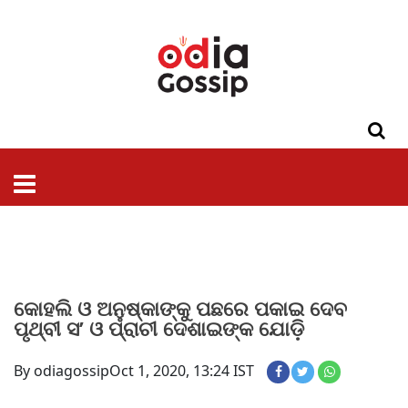
ଓଡିଶା
ଦେଶ-
ପଲିଟିକ୍ସ
ପ୍ରଶାସନ
ସ୍ୱାସ୍ଥ୍ୟ
ଗସିପ
ମନୋରଞ୍ଜନ
କ୍ରାଇମ
ଲାଇଫ
ସମସ୍ୟା
ଟେକ୍ନୋଲୋଜି
ଶିକ୍ଷା
ବିଜ୍ଞାନ
ଖେଳ
ବିଦେଶ
ସ୍ପେଶାଲ
ଷ୍ଟାଇଲ
କୋହଲି ଓ ଅନୁଷ୍କାଙ୍କୁ ପଛରେ ପକାଇ ଦେବ
ପୃଥ୍ବୀ ସ’ ଓ ପ୍ରାଚୀ ଦେଶାଇଙ୍କ ଯୋଡ଼ି
By odiagossip
Oct 1, 2020, 13:24 IST