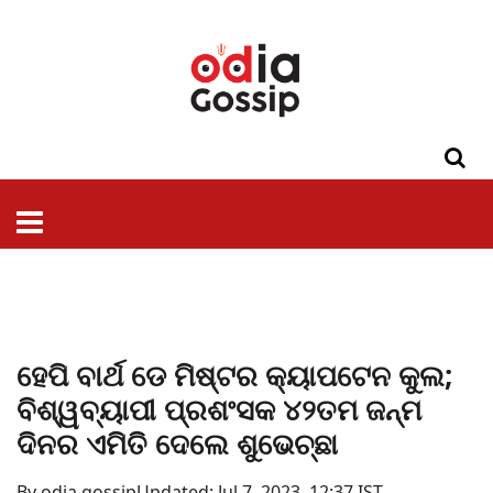
ଓଡିଶା
ଦେଶ-
ପଲିଟିକ୍ସ
ପ୍ରଶାସନ
ସ୍ୱାସ୍ଥ୍ୟ
ଗସିପ
ମନୋରଞ୍ଜନ
କ୍ରାଇମ
ଲାଇଫ
ସମସ୍ୟା
ଟେକ୍ନୋଲୋଜି
ଶିକ୍ଷା
ବିଜ୍ଞାନ
ଖେଳ
ବିଦେଶ
ସ୍ପେଶାଲ
ଷ୍ଟାଇଲ
ହେପି ବାର୍ଥ ଡେ ମିଷ୍ଟର କ୍ୟାପଟେନ କୁଲ;
ବିଶ୍ୱବ୍ୟାପୀ ପ୍ରଶଂସକ ୪୨ତମ ଜନ୍ମ
ଦିନର ଏମିତି ଦେଲେ ଶୁଭେଚ୍ଛା
By odia gossip
Updated: Jul 7, 2023, 12:37 IST