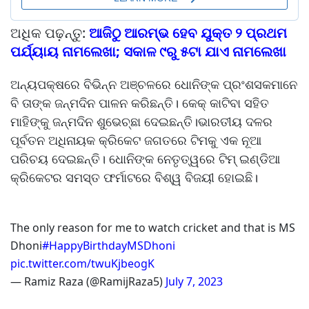
ଅଧିକ ପଢ଼ନ୍ତୁ:
ଆଜିଠୁ ଆରମ୍ଭ ହେବ ଯୁକ୍ତ ୨ ପ୍ରଥମ
ପର୍ଯ୍ୟାୟ ନାମଲେଖା; ସକାଳ ୯ରୁ ୫ଟା ଯାଏ ନାମଲେଖା
ଅନ୍ୟପକ୍ଷରେ ବିଭିନ୍ନ ଅଞ୍ଚଳରେ ଧୋନିଙ୍କ ପ୍ରଂଶସକମାନେ
ବି ତାଙ୍କ ଜନ୍ମଦିନ ପାଳନ କରିଛନ୍ତି। କେକ୍ କାଟିବା ସହିତ
ମାହିଙ୍କୁ ଜନ୍ମଦିନ ଶୁଭେଚ୍ଛା ଦେଇଛନ୍ତି।ଭାରତୀୟ ଦଳର
ପୂର୍ବତନ ଅଧିନାୟକ କ୍ରିକେଟ ଜଗତରେ ଟିମକୁ ଏକ ନୂଆ
ପରିଚୟ ଦେଇଛନ୍ତି। ଧୋନିଙ୍କ ନେତୃତ୍ୱରେ ଟିମ୍ ଇଣ୍ଡିଆ
କ୍ରିକେଟର ସମସ୍ତ ଫର୍ମାଟରେ ବିଶ୍ୱ ବିଜୟୀ ହୋଇଛି।
The only reason for me to watch cricket and that is MS
Dhoni
#HappyBirthdayMSDhoni
pic.twitter.com/twuKjbeogK
— Ramiz Raza (@RamijRaza5)
July 7, 2023