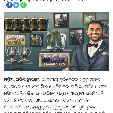
ଓଡ଼ିଆ ଗସିପ ବ୍ୟୁରୋ:
ଭାରତୀୟ କ୍ରିକେଟର ସବୁଠୁ ସଫଳ
ଅଧିନାୟକ ମହେନ୍ଦ୍ର ସିଂହ ଧୋନିଙ୍କର ଆଜି ଜନ୍ମଦିନ। ୧୯୮୧
ମସିହା ଆଜିର ଦିନରେ ରାଞ୍ଚିରେ ଜନ୍ମ ହୋଇଥିବା ଧୋନି ଆଜି
୪୨ ବର୍ଷ ବୟସରେ ପାଦ ଥାପିଛନ୍ତି। ତାଙ୍କ ଜନ୍ମଦିନ
ଅବସରରେ ସାରାବିଶ୍ୱରୁ ତାଙ୍କୁ ଶୁଭେଚ୍ଛାର ସୁଅ ଛୁଟିଛି।