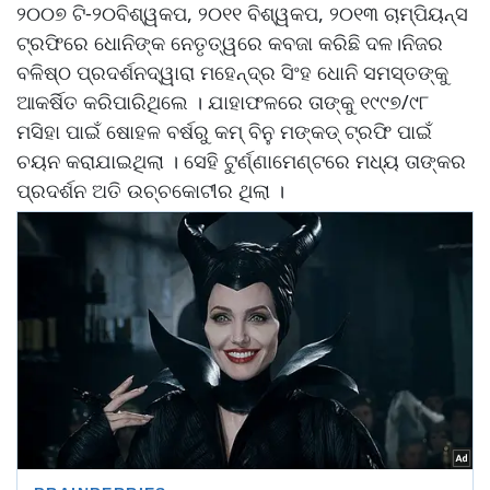
୨୦୦୭ ଟି-୨୦ବିଶ୍ୱକପ, ୨୦୧୧ ବିଶ୍ୱକପ, ୨୦୧୩ ଚାମ୍ପିୟନ୍ସ
ଟ୍ରଫିରେ ଧୋନିଙ୍କ ନେତୃତ୍ୱରେ କବଜା କରିଛି ଦଳ।ନିଜର
ବଳିଷ୍ଠ ପ୍ରଦର୍ଶନଦ୍ୱାରା ମହେନ୍ଦ୍ର ସିଂହ ଧୋନି ସମସ୍ତଙ୍କୁ
ଆକର୍ଷିତ କରିପାରିଥିଲେ । ଯାହାଫଳରେ ତାଙ୍କୁ ୧୯୯୭/୯୮
ମସିହା ପାଇଁ ଷୋହଳ ବର୍ଷରୁ କମ୍ ବିନୁ ମଙ୍କଡ୍ ଟ୍ରଫି ପାଇଁ
ଚୟନ କରାଯାଇଥିଲା । ସେହି ଟୁର୍ଣ୍ଣାମେଣ୍ଟରେ ମଧ୍ୟ ତାଙ୍କର
ପ୍ରଦର୍ଶନ ଅତି ଉଚ୍ଚକୋଟୀର ଥିଲା ।