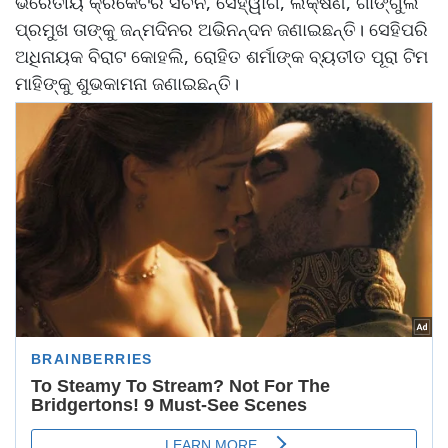
ଭରେତୀୟ କ୍ରିକେଟର ସଚିନ, ସେହ୍ୱାଗ, ଲକ୍ଷଣ, ଗାଙ୍ଗୁଲି
ପ୍ରମୁଖ ତାଙ୍କୁ ଜନ୍ମଦିନର ଅଭିନନ୍ଦନ ଜଣାଇଛନ୍ତି। ସେହିପରି
ଅଧିନାୟକ ବିରାଟ କୋହଲି, ରୋହିତ ଶର୍ମାଙ୍କ ବ୍ୟତୀତ ପୂରା ଟିମ
ମାହିଙ୍କୁ ଶୁଭକାମନା ଜଣାଇଛନ୍ତି।