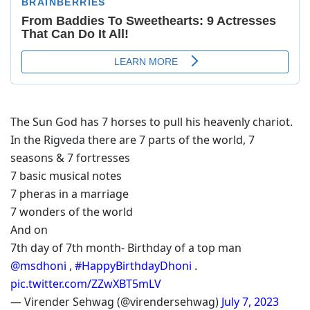
The Sun God has 7 horses to pull his heavenly chariot.
In the Rigveda there are 7 parts of the world, 7
seasons & 7 fortresses
7 basic musical notes
7 pheras in a marriage
7 wonders of the world
And on
7th day of 7th month- Birthday of a top man
@msdhoni
,
#HappyBirthdayDhoni
.
pic.twitter.com/ZZwXBT5mLV
— Virender Sehwag (@virendersehwag)
July 7, 2023