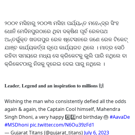
୨୦୦୧ ମସିହାରୁ ୨୦୦୩ ମସିହା ପର୍ଯ୍ୟନ୍ତ ମହେନ୍ଦ୍ର ସିଂହ
ଧୋନି ମେଦିନପୁରଠାରେ ଥିବା ଦକ୍ଷିଣ ପୂର୍ବ ରେଳପଥ
ଅନ୍ତର୍ଭୁକ୍ତ ଖଡଗପୁର ରେଳ ଷ୍ଟେସନରେ ଜଣେ ରେଳ ଟିକେଟ୍
ଯାଞ୍ଚ କାର୍ଯ୍ୟକର୍ତ୍ତା ରୂପେ କାର୍ଯ୍ୟରତ ଥିଲେ । ମାତ୍ର ସେଠି
ରହିବା ସମୟରେ ମଧ୍ୟ ସେ କ୍ରିକେଟକୁ ଭୁଲି ପାରି ନଥିଲେ ବା
କ୍ରିକେଟଠାରୁ ନିଜକୁ ଦୂରେଇ ଦେଇ ପାରୁ ନଥିଲେ ।
𝐋𝐞𝐚𝐝𝐞𝐫, 𝐋𝐞𝐠𝐞𝐧𝐝 𝐚𝐧𝐝 𝐚𝐧 𝐢𝐧𝐬𝐩𝐢𝐫𝐚𝐭𝐢𝐨𝐧 𝐭𝐨 𝐦𝐢𝐥𝐥𝐢𝐨𝐧𝐬 🙌
Wishing the man who consistently defied all the odds
again & again, the Captain Cool himself, Mahendra
Singh Dhoni, a very happy 4️⃣2️⃣nd birthday 🎂
#AavaDe
#MSDhoni
pic.twitter.com/N6Ou39zFd1
— Gujarat Titans (@gujarat_titans)
July 6, 2023