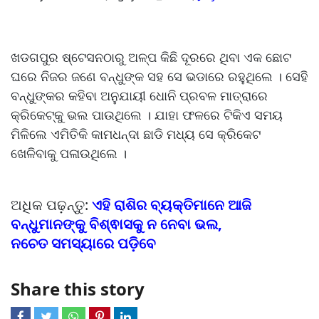
ଖଡଗପୁର ଷ୍ଟେସନଠାରୁ ଅଳ୍ପ କିଛି ଦୂରରେ ଥିବା ଏକ ଛୋଟ
ଘରେ ନିଜର ଜଣେ ବନ୍ଧୁଙ୍କ ସହ ସେ ଭଡାରେ ରହୁଥିଲେ । ସେହି
ବନ୍ଧୁଙ୍କର କହିବା ଅନୁଯାୟୀ ଧୋନି ପ୍ରବଳ ମାତ୍ରାରେ
କ୍ରିକେଟ୍କୁ ଭଲ ପାଉଥିଲେ । ଯାହା ଫଳରେ ଟିକିଏ ସମୟ
ମିଳିଲେ ଏମିତିକି କାମଧନ୍ଦା ଛାଡି ମଧ୍ୟ ସେ କ୍ରିକେଟ
ଖେଳିବାକୁ ପଳାଉଥିଲେ ।
ଅଧିକ ପଢ଼ନ୍ତୁ:
ଏହି ରାଶିର ବ୍ୟକ୍ତିମାନେ ଆଜି
ବନ୍ଧୁମାନଙ୍କୁ ବିଶ୍ଵାସକୁ ନ ନେବା ଭଲ,
ନଚେତ ସମସ୍ୟାରେ ପଡ଼ିବେ
Share this story