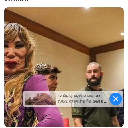
ଫେରିବାଲା ବେଶରେ ଗଞ୍ଜେଇ
ଚାଲାଣ, ୧୨ କୋଟିର ନିଶାଦ୍ରବ୍ୟ
ଜବତ