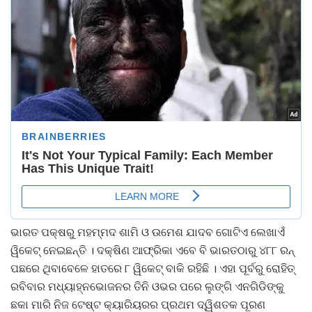
ଭାରତ ପକ୍ଷରୁ ମହମ୍ମଦ ଶାମି ଓ ଉମେଶ ଯାଦବ ଗୋଟିଏ ଲେଖାଏଁ
ୱିକେଟ୍ ନେଇଛନ୍ତି । ଦକ୍ଷିଣ ଆଫ୍ରିକା ଏବେ ବି ଭାରତଠାରୁ ୪୮୮ ରନ୍
ପଛରେ ଥିବାବେଳେ ହାତରେ ୮ ୱିକେଟ୍ ବାକି ରହିଛି । ଏହା ପୂର୍ବରୁ ରୋହିତ୍
ରବିବାର ମଧ୍ୟାହ୍ନଭୋଜନର ତିନି ଓଭର ପରେ ଲୁଙ୍ଗି ଏନଗିଡିଙ୍କୁ
ଛକା ମାରି ନିଜ ଟେଷ୍ଟ କ୍ୟାରିୟରର ପ୍ରଥମ ଦ୍ୱିଶତକ ପୂରଣ