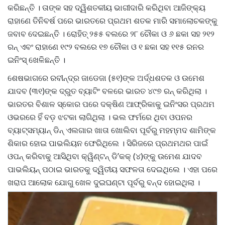
କରିଛନ୍ତି । ତାଙ୍କ ସହ ଦ୍ୱିଶତକୀୟ ଭାଗୀଦାରି କରିଥିବା ଆଜିଙ୍କ୍ୟ
ରାହାଣେ ତିନିବର୍ଷ ପରେ ଭାରତରେ ପ୍ରଥମ ଶତକ ମାରି ସମାଲୋଚକଙ୍କୁ
ଜବାବ ଦେଇଛନ୍ତି । ରୋହିତ୍ ୨୫୫ ବଲରେ ୨୮ ଚୌକା ଓ ୬ ଛକା ସହ ୨୧୨
ରନ୍ ଏବଂ ରାହାଣେ ୧୯୨ ବଲରେ ୧୭ ଚୌକା ଓ ୧ ଛକା ସହ ୧୧୫ ରନର
ଇନିଂସ୍ ଖେଳିଛନ୍ତି ।
ଶେଷଭାଗରେ ରବୀନ୍ଦ୍ର ଜାଡେଜା (୫୧)ଙ୍କ ଅର୍ଦ୍ଧଶତକ ଓ ଉମେଶ
ଯାଦବ (୩୧)ଙ୍କ ଦ୍ରୁତ ବ୍ୟାଟିଂ ବଳରେ ଭାରତ ୪୯୭ ରନ୍ କରିଥିଲା ।
ଭାରତର ବିଶାଳ ସ୍କୋର ପରେ ଦକ୍ଷିଣ ଆଫ୍ରିକାକୁ ଇନିଂସର ପ୍ରଥମ
ଓଭରରେ ହିଁ ବଡ଼ ଝଟକା ଲାଗିଥିଲା । ଭଲ ଫର୍ମରେ ଥିବା ଓପନର
ବ୍ୟାଟ୍ସମ୍ୟାନ୍ ଡିନ୍ ଏଲଗାର ଖାତା ଖୋଲିବା ପୂର୍ବରୁ ମହମ୍ମଦ ଶାମିଙ୍କ
ଶିକାର ହୋଇ ପାଭଲିୟନ ଫେରିଥିଲେ । ସିରିଜରେ ପ୍ରଥମଥର ପାଇଁ
ଓପନ୍ କରିବାକୁ ଆସିଥିବା କ୍ୱିଣ୍ଟନ୍ ଡି’କକ୍ (୪)ଙ୍କୁ ଉମେଶ ଯାଦବ
ପାଭଲିୟନ୍ ପଠାଇ ଭାରତକୁ ଦ୍ୱିତୀୟ ସଫଳତା ଦେଇଥିଲେ । ଏହା ପରେ
ଖରାପ ଆଲୋକ ଯୋଗୁ ଖେଳ ଦୁଇଘଣ୍ଟା ପୂର୍ବରୁ ବନ୍ଦ ହୋଇଥିଲା ।