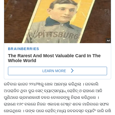
ରବିବାର ଭାରତ ୨୨୪/୩ରୁ ଖେଳ ଆରମ୍ଭ କରିଥିଲା । ଗତକାଲି
ଅପରାଜିତ ଥିବା ଦୁଇ ସେଟ୍ ବ୍ୟାଟ୍ସମ୍ୟାନ୍ ରୋହିତ୍ ଓ ରାହାଣେ ଆଜି
ପୁଣିଥରେ ଭ୍ରମଣକାରୀ ଦଳର ବୋଲରଙ୍କୁ ନିରାଶ କରିଥିଲେ ।
ରାହାଣେ ୧୬୯ ବଲରେ ନିଜର ଏକାଦଶ ଟେଷ୍ଟ ଶତକ ମାରିବାରେ ସଫଳ
ହୋଇଥିଲେ । ତାଙ୍କ ପରେ ରୋହିତ୍ ମଧ୍ୟ ଜବରଦସ୍ତ ବ୍ୟାଟିଂ ଜାରି ରଖି