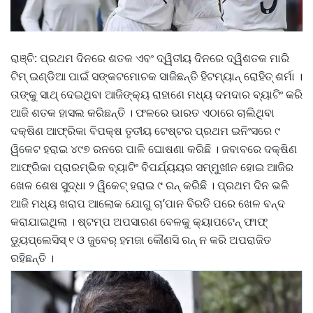
ରାଞ୍ଚି: ପ୍ରଥମ ଦିନରେ ଶତକ ଏବଂ ଦ୍ୱିତୀୟ ଦିନରେ ଦ୍ୱିଶତକ ମାରି
ଟିମ୍ ଇଣ୍ଡିଆ ପାଇଁ ସଙ୍କଟମୋଚକ ସାଜିଛନ୍ତି ହିଟମ୍ୟାନ୍ ରୋହିତ୍ ଶର୍ମା ।
ତାଙ୍କୁ ସାଥ୍ ଦେଇଥିବା ଆଜିଙ୍କ୍ୟ ରାହାଣେ ମଧ୍ୟ ଦମଦାର ବ୍ୟାଟିଂ କରି
ଆଜି ଶତକ ହାସଲ କରିଛନ୍ତି । ଫଳରେ ଭାରତ ଏଠାରେ ଚାଲିଥିବା
ଦକ୍ଷିଣ ଆଫ୍ରିକା ବିପକ୍ଷ ତୃତୀୟ ଟେଷ୍ଟର ପ୍ରଥମ ଇନିଂସରେ ୯
ୱିକେଟ ହରାଇ ୪୯୭ ରନରେ ପାଳି ଘୋଷଣା କରିଛି । ଜବାବରେ ଦକ୍ଷିଣ
ଆଫ୍ରିକା ପ୍ରାରମ୍ଭିକ ବ୍ୟାଟିଂ ବିପର୍ଯ୍ୟୟର ସମ୍ମୁଖୀନ ହୋଇ ଆଜିର
ଖେଳ ଶେଷ ସୁଦ୍ଧା ୨ ୱିକେଟ୍ ହରାଇ ୯ ରନ୍ କରିଛି । ପ୍ରଥମ ଦିନ ଭଳି
ଆଜି ମଧ୍ୟ ଖରାପ ଆଲୋକ ଯୋଗୁ ଚା’ପାନ ବିରତି ପରେ ଖେଳ ବନ୍ଦ
କରାଯାଇଥିଲା । ଷ୍ଟମ୍ପ ଅପସାରଣ ବେଳକୁ କ୍ୟାପଟେନ୍ ଫାଫ୍
ଡ୍ୟୁପ୍ଲେସିସ୍ ୧ ଓ ଜୁବେର୍ ହମଜା କୌଣସି ରନ୍ ନ କରି ଅପରାଜିତ
ରହିଛନ୍ତି ।