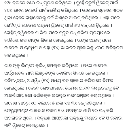
୧୯୯ ବଲରେ ୧୫୦ ରନ୍ ପୂରଣ କରିଥିଲେ । ଦୁହେଁ ଚତୁର୍ଥ ୱିକେଟ୍ ପାଇଁ
୨୬୭ ରନର ରେକର୍ଡ ପାର୍ଟନରଶିପ୍ କରିଥିଲେ । ଭାରତର ସ୍କୋର ୩୦୬
ଥିବା ବେଳେ ରାହାଣେଙ୍କୁ ଜର୍ଜ ଲିଣ୍ଡେ ଆଉଟ୍ କରିଥିଲେ । ଏହା ପରେ
ରୋହିତ୍ ଓ ଜାଡେଜା ପଞ୍ଚମ ୱିକେଟ୍ ପାଇଁ ୬୪ ରନ୍ ଯୋଡ଼ିଥିଲେ ।
ରୋହିତ୍ ଦ୍ୱିଶତକ ମାରିବା ପରେ ଦ୍ରୁତ ରନ୍ କରିବା ପ୍ରୟାସରେ
କାଗିସୋ ରବାଡାଙ୍କ ଶିକାର ହୋଇଥିଲେ । ତାଙ୍କ ଆଉଟ୍ ପରେ
ଜାଡେଜା ଓ ଋଦ୍ଧିମାନ ଶହା (୨୪) ଭାରତର ସ୍କୋରକୁ ୪୦୦ ଅତିକ୍ରମ
କରାଇଥିଲେ ।
ଶାହାଙ୍କୁ ଲିଣ୍ଡେ କ୍ଲିନ୍ ବୋଲ୍ଡ କରିଥିଲେ । ପରେ ଜାଡେଜା
ଅର୍ଦ୍ଧଶତକ ମାରି ଲିଣ୍ଡେଙ୍କ ବୋଲିଂର ଶିକାର ହୋଇଥିଲେ ।
ରବିଚନ୍ଦ୍ରନ୍ ଅଶ୍ୱିନ୍ (୧୪) ମଧ୍ୟ ବଡ଼ ସ୍କୋର କରିବାରେ ବିଫଳ
ହୋଇଥିଲେ । ତେବେ ଶେଷଭାଗରେ ଉମେଶ ଯାଦବ ଲିଣ୍ଡେଙ୍କୁ ୫ଟି
ଆକର୍ଷଣୀୟ ଛକା ଦର୍ଶକଙ୍କ ଭରପୂର ମନୋରଞ୍ଜନ କରାଇଥିଲେ ।
ଉମେଶ ମାତ୍ର ୧୦ ବଲରେ ୫ ଛକା ସହ ୩୧ ରନ୍ କରିଥିଲେ ।
ଡେବ୍ୟୁଟାଣ୍ଟ ଶାହାବାଜ ନଦୀମ ୧ ଓ ମହମ୍ମଦ ଶାମି ୧୦ ରନ୍ କରି
ଅପରାଜିତ ଥିଲେ । ଦକ୍ଷିଣ ଆଫ୍ରିକା ପକ୍ଷରୁ ଲିଣ୍ଡେ ୪ଟି ଓ ରବାଡା
୩ଟି ୱିକେଟ୍ ନେଇଥିଲେ ।