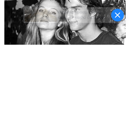
ଫେରିବାଲା ବେଶରେ ଗଞ୍ଜେଇ
ଚାଲାଣ, ୧୨ କୋଟିର ନିଶାଦ୍ରବ୍ୟ
ଜବତ