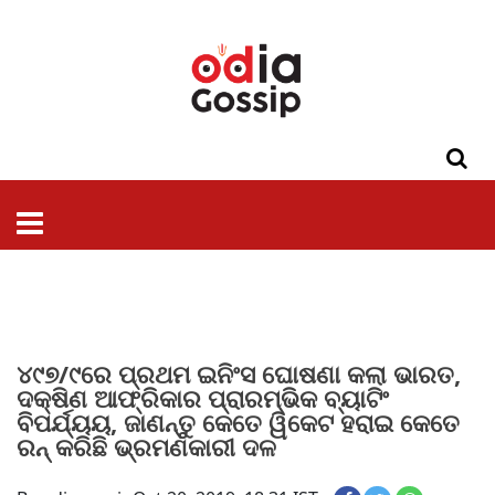
ଓଡିଶା
ଦେଶ-
ପଲିଟିକ୍ସ
ପ୍ରଶାସନ
ସ୍ୱାସ୍ଥ୍ୟ
ଗସିପ
ମନୋରଞ୍ଜନ
କ୍ରାଇମ
ଲାଇଫ
ସମସ୍ୟା
ଟେକ୍ନୋଲୋଜି
ଶିକ୍ଷା
ବିଜ୍ଞାନ
ଖେଳ
ବିଦେଶ
ସ୍ପେଶାଲ
ଷ୍ଟାଇଲ
୪୯୭/୯ରେ ପ୍ରଥମ ଇନିଂସ ଘୋଷଣା କଲା ଭାରତ,
ଦକ୍ଷିଣ ଆଫ୍ରିକାର ପ୍ରାରମ୍ଭିକ ବ୍ୟାଟିଂ
ବିପର୍ଯ୍ୟୟ, ଜାଣନ୍ତୁ କେତେ ୱିକେଟ ହରାଇ କେତେ
ରନ୍ କରିଛି ଭ୍ରମଣକାରୀ ଦଳ