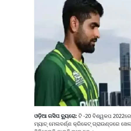
ଓଡ଼ିଆ ଗସିପ ବ୍ୟୁରୋ:
ଟି -20 ବିଶ୍ୱକପ 2022ର
ମ୍ୟାଚ୍ ମେଲବର୍ଣ୍ଣ କ୍ରିକେଟ୍ ଗ୍ରାଉଣ୍ଡରେ ଖେ