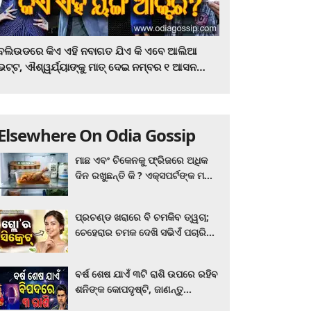
ବଲିଉଡରେ କିଏ ଏହି ନବାଗତ ଯିଏ କି ଏବେ ଆଲିଆ
ଭଟ୍ଟ, ଐଶ୍ୱର୍ଯ୍ୟାଙ୍କୁ ମାତ୍‌ ଦେଇ ନମ୍ବର ୧ ଆସନ
ହାତେଇଛନ୍ତି, ସିନେ ପ୍ରେମୀ ଏବେ ହିଁ ଜାଣି ନିଅନ୍ତୁ ...
Elsewhere On Odia Gossip
ମାଛ ଏବଂ ଚିକେନକୁ ଫ୍ରିଜରେ ଅଧିକ
ଦିନ ରଖୁଛନ୍ତି କି ? ଏକ୍ସପର୍ଟଙ୍କ ମତ
କିଛି ଏପରି ରହିଛି...
ପ୍ରଚଣ୍ଡ ଖରାରେ ବି ଚମକିବ ତ୍ୱଚା;
ଚେହେରାର ଚମକ ଦେଖି ସଭିଏଁ ପଚାରିବେ
ଗ୍ଲୋ’ର ସିକ୍ରେଟ! ଆପଣାନ୍ତୁ ଏହି...
ବର୍ଷ ଶେଷ ଯାଏଁ ୩ଟି ରାଶି ଉପରେ ରହିବ
ଶନିଙ୍କ କୋପଦୃଷ୍ଟି, ଜାଣନ୍ତୁ
ଆପଣଙ୍କ ରାଶି ଏଥିରେ ନାହିଁ ତ?