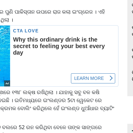
 ପୁଣି ପାକିସ୍ତାନ ଉପରେ ରାଜ କଲା ଇଂଗ୍ରେଜ । ଏହି
ଥିଲା ।
ଖରେ ୧୩୮ ଲକ୍ଷ ରଖିଥିଲା । ଯାହାକୁ ସବୁ ବଳ କଷି
େଇଛି । ଇତିମଧ୍ୟରେ ଇଂଲଣ୍ଡର 5ଟା ୱେକେଟ ରେ
ଆକ୍ରମକ ବୋଲିଂ କରିଥିଲେ ହେଁ ଇଂଲଣ୍ଡ ଧୁଆଁଧାର ବ୍ୟାଟିଂ
ବଲରେ 52 ରନ କରିଥିବା ବେଳେ ତାଙ୍କ ସାଙ୍ଗରେ