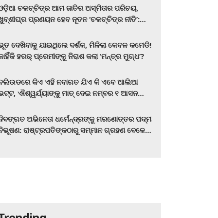
ଓଡ଼ିଆ ଚଳଚ୍ଚିତ୍ର ଆମ ଜାତିର ଅସ୍ମିତାର ପରିଚୟ,
ଖୁବ୍‌ଶୀଘ୍ର ପ୍ରଣୟନ ହେବ ନୂତନ ‘ଚଳଚ୍ଚିତ୍ର ନୀତି’:
ମୁଖ୍ୟମନ୍ତ୍ରୀ ମୋହନ ଚରଣ ମାଝୀ
ଭୂତ ଦେଖିବାକୁ ଯାଇଥିଲେ ଦର୍ଶକ, ମିଳିଲା କେବଳ କମେଡି!
କାହିଁକି ହରର୍‌ ପ୍ରେମୀଙ୍କୁ ନିରାଶ କଲା ‘ମନ୍ତ୍ର ମୁଗ୍ଧ’?
ବଲିଉଡରେ କିଏ ଏହି ନବାଗତ ଯିଏ କି ଏବେ ଆଲିଆ
ଭଟ୍ଟ, ଐଶ୍ୱର୍ଯ୍ୟାଙ୍କୁ ମାତ୍‌ ଦେଇ ନମ୍ବର ୧ ଆସନ
ହାତେଇଛନ୍ତି, ସିନେ ପ୍ରେମୀ ଏବେ ହିଁ ଜାଣି ନିଅନ୍ତୁ ...
ଦିବଙ୍ଗତ ଅଭିନେତା ଧର୍ମେନ୍ଦ୍ରଙ୍କୁ ମରଣୋତ୍ତର ପଦ୍ମ
ବିଭୂଷଣ: ରାଷ୍ଟ୍ରପତିଙ୍କଠାରୁ ସମ୍ମାନ ଗ୍ରହଣ ବେଳେ
ଭାବପ୍ରବଣ ହେଲେ ହେମା ମାଳିନୀ
Trending