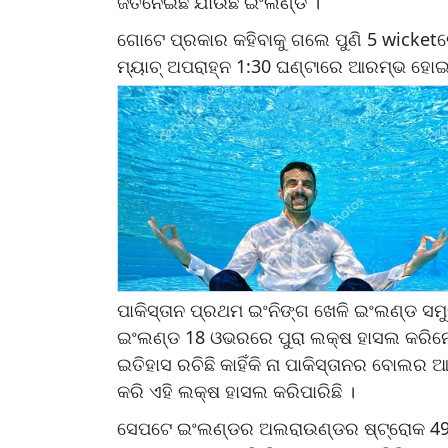
ଜିତିନେଇଛି ଯାଉଛି ଇଂଲଣ୍ଡ ।
ଗୋଟେ ପ୍ରକାର କହିବାକୁ ଗଲେ ପୁଣି 5 wicketରେ
ମ୍ୟାଚ୍ ଅପରାହ୍ନ 1:30 ଘଣ୍ଟାରେ ଆରମ୍ଭ ହୋଇ
ପାକିସ୍ତାନ ପ୍ରଥମ ଇଂନିଙ୍ଗ ଖେଳି ଇଂଲଣ୍ଡ ସମୁ
ଇଂଲଣ୍ଡ 18 ଓଭରରେ ପୁରା ଲକ୍ଷ ହାସଲ କରିନ
ଇତିହାସ ରଚିଛି କାହିଁକି ନା ପାକିସ୍ତାନର ବୋଲର 
କରି ଏହି ଲକ୍ଷ ହାସଲ କରିପାରିଛି ।
ସେପଟେ ଇଂଲଣ୍ଡର ଅଲରାଉଣ୍ଡର ଷ୍ଟ୍ରୋକ 49 