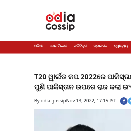
ଓଡିଶା
ଦେଶ-
ପଲିଟିକ୍ସ
ପ୍ରଶାସନ
ସ୍ୱାସ୍ଥ୍ୟ
ଗସିପ
ମନୋରଞ୍ଜନ
କ୍ରାଇମ
ଲାଇଫ
ସମସ୍ୟା
ଟେକ୍ନୋଲୋଜି
ଶିକ୍ଷା
ବିଜ୍ଞାନ
ଖେଳ
ବିଦେଶ
ସ୍ପେଶାଲ
ଷ୍ଟାଇଲ
ଓଡିଶା
ଦେଶ-ବିଦେଶ
ପଲିଟିକ୍ସ
ପ୍ରଶାସନ
ସ୍ୱାସ୍ଥ୍ୟ
T20 ୱାର୍ଲଡ କପ 2022ରେ ପାକିସ୍ତ
ପୁଣି ପାକିସ୍ତାନ ଉପରେ ରାଜ କଲା ଇ
By odia gossip
Nov 13, 2022, 17:15 IST