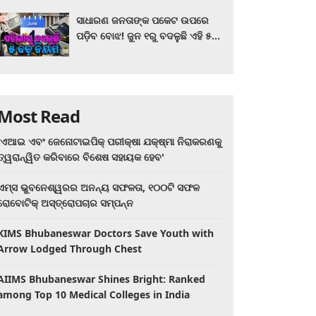
ସାଧାରଣ ଜନତାଙ୍କ ପକେଟ ଉପରେ
ପଡ଼ିବ ବୋଝ! ଜୁନ ୧ରୁ ବଦଳୁଛି ଏହି ୫
ବଡ଼ ନିୟମ
Most Read
'ଏଆଇ ଏବଂ ଜେନୋଟାଇପିକ୍ ପରୀକ୍ଷା ଯକ୍ଷ୍ମା ନିରାକରଣକୁ
ତ୍ୱରାନ୍ୱିତ କରିବାରେ ବିଶେଷ ସହାୟକ ହେବ'
ଏମ୍ସ ଭୁବନେଶ୍ୱରର ଅନନ୍ୟ ସଫଳତା, ୧୦୦ଟି ସଫଳ
ରୋବୋଟିକ୍ ଅସ୍ତ୍ରୋପଚାର ସମ୍ପନ୍ନ
KIMS Bhubaneswar Doctors Save Youth with
Arrow Lodged Through Chest
AIIMS Bhubaneswar Shines Bright: Ranked
among Top 10 Medical Colleges in India