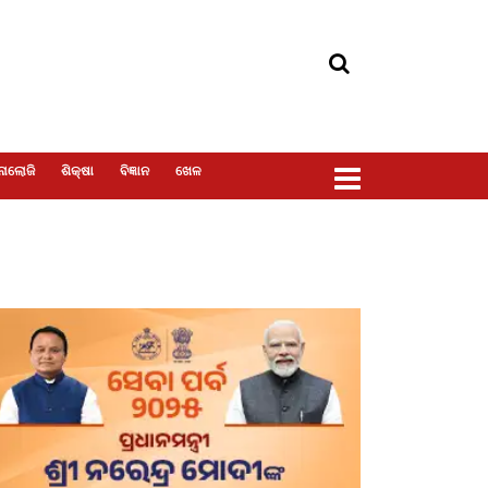
ୋଲୋଜି
ଶିକ୍ଷା
ବିଜ୍ଞାନ
ଖେଳ