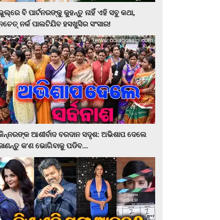
ଭୁଲ୍‌ରେ ବି ପାର୍ଟନରଙ୍କୁ କୁହନ୍ତୁ ନାହିଁ ଏହି ସବୁ କଥା,
ନଚେତ୍‌ ନର୍କ ପାଲଟିଯିବ ହସଖୁସିର ସଂସାର!
କିନ୍ନରଙ୍କ ଆଶୀର୍ବାଦ ବରଦାନ ସଦୃଶ: ଅଭିଶାପ ଦେଲେ
ଜାଣନ୍ତୁ କ’ଣ ଭୋଗିବାକୁ ପଡିବ...