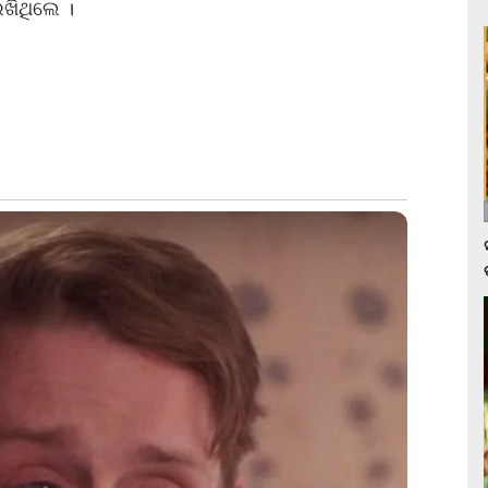
ରଖିଥିଲେ ।