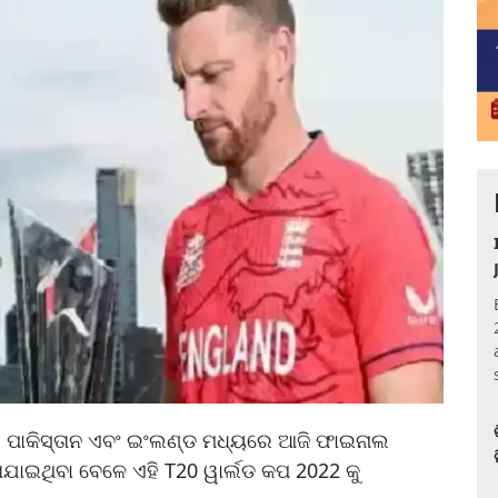
େ ପାକିସ୍ତାନ ଏବଂ ଇଂଲଣ୍ଡ ମଧ୍ୟରେ ଆଜି ଫାଇନାଲ
ଳାଯାଇଥିବା ବେଳେ ଏହି T20 ୱାର୍ଲଡ କପ 2022 କୁ