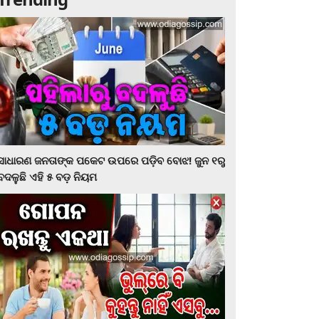
ସାଧାରଣ ଜନତାଙ୍କ ପକେଟ ଉପରେ ପଡ଼ିବ ବୋଝ! ଜୁନ ୧ରୁ
ବଦଳୁଛି ଏହି ୫ ବଡ଼ ନିୟମ