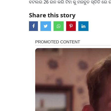
ବଟଲର 26 ରନ କରି ଟିମ କୁ ମଜବୁତ ସ୍ତିତି ରେ 
Share this story