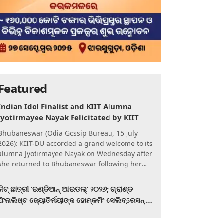
Featured
Indian Idol Finalist and KIIT Alumna
Jyotirmayee Nayak Felicitated by KIIT
Bhubaneswar (Odia Gossip Bureau, 15 July
2026): KIIT-DU accorded a grand welcome to its
alumna Jyotirmayee Nayak on Wednesday after
she returned to Bhubaneswar following her
qualification for the Gra
କିଟ୍‍ ଛାତ୍ରୀ ‘ଇଣ୍ଡିଆନ୍ ଆଇଡଲ୍‌’ ୨୦୨୬; ଗ୍ରାଣ୍ଡ
ଫିନାଲିଷ୍ଟ ଜ୍ୟୋତିର୍ମୟୀଙ୍କ ହୋମ୍‍କମିଂ ସେଲିବ୍ରେସନ୍‍,
କିଟରେ ଉଚ୍ଛ୍ୱସିତ ସମ୍ବର୍ଦ୍ଧନା