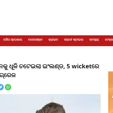
ଗସିପ ସ୍ପେଶାଲ
ମନୋରଞ୍ଜନ
କ୍ରାଇମ
ଲାଇଫ ଷ୍ଟାଇଲ
ସମସ୍ୟା
ଟେକ୍ନ
ାନକୁ ଧୂଳି ଚଟେଇଲା ଇଂଲଣ୍ଡ, 5 wicketରେ
ଂଗ୍ରେଜ