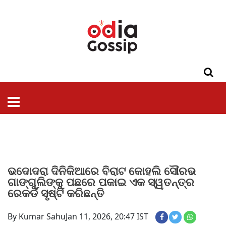
ଓଡିଶା
ଦେଶ-
ପଲିଟିକ୍ସ
ପ୍ରଶାସନ
ସ୍ୱାସ୍ଥ୍ୟ
ଗସିପ
ମନୋରଞ୍ଜନ
କ୍ରାଇମ
ଲାଇଫ
ସମସ୍ୟା
ଟେକ୍ନୋଲୋଜି
ଶିକ୍ଷା
ବିଜ୍ଞାନ
ଖେଳ
ବିଦେଶ
ସ୍ପେଶାଲ
ଷ୍ଟାଇଲ
ଭଦୋଦରା ଦିନିକିଆରେ ବିରାଟ କୋହଲି ସୌରଭ
ଗାଙ୍ଗୁଲିଙ୍କୁ ପଛରେ ପକାଇ ଏକ ସ୍ୱତନ୍ତ୍ର
ରେକର୍ଡ ସୃଷ୍ଟି କରିଛନ୍ତି
By Kumar Sahu
Jan 11, 2026, 20:47 IST