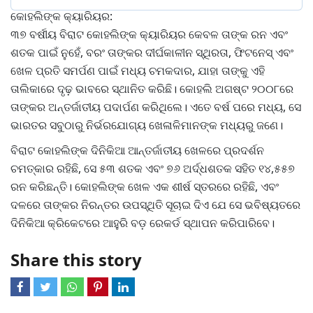
କୋହଲିଙ୍କ କ୍ୟାରିୟର:
୩୭ ବର୍ଷୀୟ ବିରାଟ କୋହଲିଙ୍କ କ୍ୟାରିୟର କେବଳ ତାଙ୍କ ରନ ଏବଂ
ଶତକ ପାଇଁ ନୁହେଁ, ବରଂ ତାଙ୍କର ଦୀର୍ଘକାଳୀନ ସ୍ଥିରତା, ଫିଟନେସ୍ ଏବଂ
ଖେଳ ପ୍ରତି ସମର୍ପଣ ପାଇଁ ମଧ୍ୟ ଚମକଦାର, ଯାହା ତାଙ୍କୁ ଏହି
ତାଲିକାରେ ଦୃଢ଼ ଭାବରେ ସ୍ଥାନିତ କରିଛି। କୋହଲି ଅଗଷ୍ଟ ୨୦୦୮ରେ
ତାଙ୍କର ଅନ୍ତର୍ଜାତୀୟ ପଦାର୍ପଣ କରିଥିଲେ। ଏତେ ବର୍ଷ ପରେ ମଧ୍ୟ, ସେ
ଭାରତର ସବୁଠାରୁ ନିର୍ଭରଯୋଗ୍ୟ ଖେଳାଳିମାନଙ୍କ ମଧ୍ୟରୁ ଜଣେ।
ବିରାଟ କୋହଲିଙ୍କ ଦିନିକିଆ ଆନ୍ତର୍ଜାତୀୟ ଖେଳରେ ପ୍ରଦର୍ଶନ
ଚମତ୍କାର ରହିଛି, ସେ ୫୩ ଶତକ ଏବଂ ୭୬ ଅର୍ଦ୍ଧଶତକ ସହିତ ୧୪,୫୫୭
ରନ କରିଛନ୍ତି। କୋହଲିଙ୍କ ଖେଳ ଏକ ଶୀର୍ଷ ସ୍ତରରେ ରହିଛି, ଏବଂ
ଦଳରେ ତାଙ୍କର ନିରନ୍ତର ଉପସ୍ଥିତି ସୂଚାଇ ଦିଏ ଯେ ସେ ଭବିଷ୍ୟତରେ
ଦିନିକିଆ କ୍ରିକେଟରେ ଆହୁରି ବଡ଼ ରେକର୍ଡ ସ୍ଥାପନ କରିପାରିବେ।
Share this story