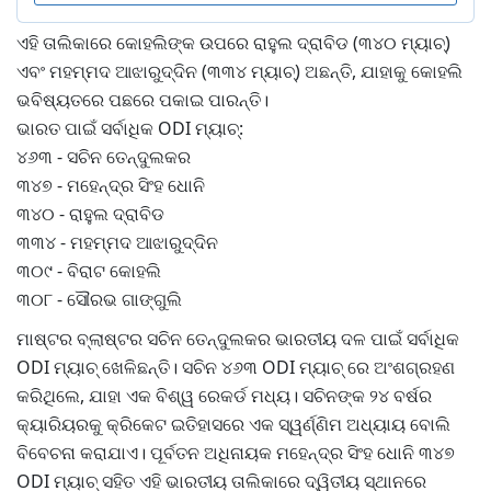
ଏହି ତାଲିକାରେ କୋହଲିଙ୍କ ଉପରେ ରାହୁଲ ଦ୍ରାବିଡ (୩୪୦ ମ୍ୟାଚ୍)
ଏବଂ ମହମ୍ମଦ ଆଝାରୁଦ୍ଦିନ (୩୩୪ ମ୍ୟାଚ୍) ଅଛନ୍ତି, ଯାହାକୁ କୋହଲି
ଭବିଷ୍ୟତରେ ପଛରେ ପକାଇ ପାରନ୍ତି।
ଭାରତ ପାଇଁ ସର୍ବାଧିକ ODI ମ୍ୟାଚ୍:
୪୬୩ - ସଚିନ ତେନ୍ଦୁଲକର
୩୪୭ - ମହେନ୍ଦ୍ର ସିଂହ ଧୋନି
୩୪୦ - ରାହୁଲ ଦ୍ରାବିଡ
୩୩୪ - ମହମ୍ମଦ ଆଝାରୁଦ୍ଦିନ
୩୦୯ - ବିରାଟ କୋହଲି
୩୦୮ - ସୌରଭ ଗାଙ୍ଗୁଲି
ମାଷ୍ଟର ବ୍ଲାଷ୍ଟର ସଚିନ ତେନ୍ଦୁଲକର ଭାରତୀୟ ଦଳ ପାଇଁ ସର୍ବାଧିକ
ODI ମ୍ୟାଚ୍ ଖେଳିଛନ୍ତି। ସଚିନ ୪୬୩ ODI ମ୍ୟାଚ୍ ରେ ଅଂଶଗ୍ରହଣ
କରିଥିଲେ, ଯାହା ଏକ ବିଶ୍ୱ ରେକର୍ଡ ମଧ୍ୟ। ସଚିନଙ୍କ ୨୪ ବର୍ଷର
କ୍ୟାରିୟରକୁ କ୍ରିକେଟ ଇତିହାସରେ ଏକ ସ୍ୱର୍ଣ୍ଣିମ ଅଧ୍ୟାୟ ବୋଲି
ବିବେଚନା କରାଯାଏ। ପୂର୍ବତନ ଅଧିନାୟକ ମହେନ୍ଦ୍ର ସିଂହ ଧୋନି ୩୪୭
ODI ମ୍ୟାଚ୍ ସହିତ ଏହି ଭାରତୀୟ ତାଲିକାରେ ଦ୍ୱିତୀୟ ସ୍ଥାନରେ