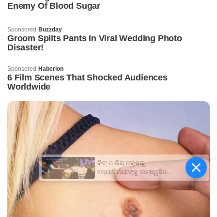
କିଟ୍‍ ଓ କିସ୍‍ ପକ୍ଷରୁ
ଜ୍ୟୋତିର୍ମୟୀଙ୍କୁ ଉଚ୍ଛ୍ୱସିତ
ସମ୍ବର୍ଦ୍ଧନା; ୫ଲକ୍ଷ ଟଙ୍କାର
ପ୍ରୋତ୍ସାହନ ରାଶି ପ୍ରଦାନ