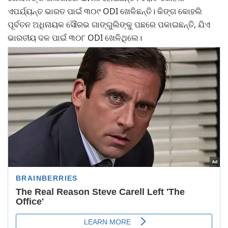
ଏପର୍ଯ୍ୟନ୍ତ ଭାରତ ପାଇଁ ୩୦୯ ODI ଖେଳିଛନ୍ତି। କିଙ୍ଗ କୋହଲି
ପୂର୍ବତନ ଅଧିନାୟକ ସୌରଭ ଗାଙ୍ଗୁଲିଙ୍କୁ ପଛରେ ପକାଇଛନ୍ତି, ଯିଏ
ଭାରତୀୟ ଦଳ ପାଇଁ ୩୦୮ ODI ଖେଳିଥିଲେ।