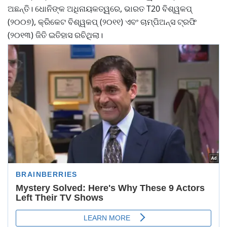
ଅଛନ୍ତି। ଧୋନିଙ୍କ ଅଧିନାୟକତ୍ୱରେ, ଭାରତ T20 ବିଶ୍ୱକପ୍
(୨୦୦୭), କ୍ରିକେଟ ବିଶ୍ୱକପ୍ (୨୦୧୧) ଏବଂ ଚାମ୍ପିଅନ୍ସ ଟ୍ରଫି
(୨୦୧୩) ଜିତି ଇତିହାସ ରଚିଥିଲା।