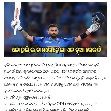
କ୍ରିକେଟ୍ ଖବର:
ପୂର୍ବତନ ଟିମ୍ ଇଣ୍ଡିଆ ଅଧିନାୟକ ବିରାଟ କୋହଲି
ଅନ୍ତର୍ଜାତୀୟ କ୍ରିକେଟରେ ରନ, ଶତକ ଏବଂ ରେକର୍ଡର ସମ୍ପତ୍ତି
ସଂଗ୍ରହ କରିଛନ୍ତି। ଜାନୁଆରୀ ୧୧ ତାରିଖ ରବିବାର ନ୍ୟୁଜିଲାଣ୍ଡ ବିପକ୍ଷ
ଭଦୋଦରା ଦିନିକିଆରେ କୋହଲି ପଡ଼ିଆକୁ ଓହ୍ଲାଇବା ମାତ୍ରେ ଏକ
ନୂତନ ରେକର୍ଡ ସୃଷ୍ଟି କରିଛନ୍ତି।
କୋହଲିଙ୍କ ସ୍ୱତନ୍ତ୍ର ରେକର୍ଡ:
କୋହଲି ଏବେ ଭାରତ ପାଇଁ ସର୍ବାଧିକ ODI ଖେଳିଥିବା ଶ୍ରେଷ୍ଠ ୫
ଖେଳାଳିଙ୍କ ତାଲିକାରେ ସାମିଲ ହୋଇଛନ୍ତି। ବିରାଟ କୋହଲି