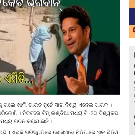
କୁ ଗଲେ ଖାଲି ଭାରତ ନୁହେଁ ସାରା ବିଶ୍ୱ ଏନେଇ ପାଗଳ ।
ରିଲେଣି । ନିକଟରେ ଟିମ୍ ଇଣ୍ଡିଆ ମଧ୍ୟ ଟି -୨୦ ବିଶ୍ୱକପ
ମ୍ ମଧ୍ୟ ଗଠନ କରାଯାଇଛି ।
ଛି । ଏଭଳି ପରିସ୍ଥିତିରେ ସୋସିଆଲ୍ ମିଡିଆରେ ଏକ ଭିଡିଓ