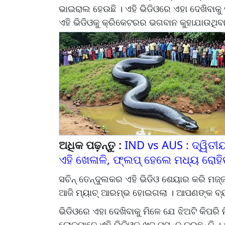
ଭାଇରାଲ ହେଉଛି । ଏହି ଭିଡିଓରେ ଏହା ଦେଖିବାକୁ 
ଏହି ଭିଡିଓକୁ କ୍ରିକେଟରର ଭଗବାନ କୁହାଯାଉଥିବ
ଅଧିକ ପଢ଼ନ୍ତୁ :
IND vs AUS : ଦ୍ୱିତ
ଏହି ଖେଳାଳି, ଫ୍ଲପ୍ ହେଲେ ମଧ୍ୟ ରୋହ
ସଚିନ୍ ତେନ୍ଦୁଲକର ଏହି ଭିଡିଓ ଶେୟାର କରି ମଜ
ଆଜି ମ୍ୟାଚ୍ ଆରମ୍ଭ ହୋଇଗଲା । ଆପଣଙ୍କ ବ୍ୟାଟି
ଭିଡିଓରେ ଏହା ଦେଖିବାକୁ ମିଳେ ଯେ ଝିଅଟି କିପରି ନ
ଲୋକମାନେ ଏହି ଭିଡିଓକୁ ଖୁବ୍ ପସନ୍ଦ କରୁଛନ୍ତି 