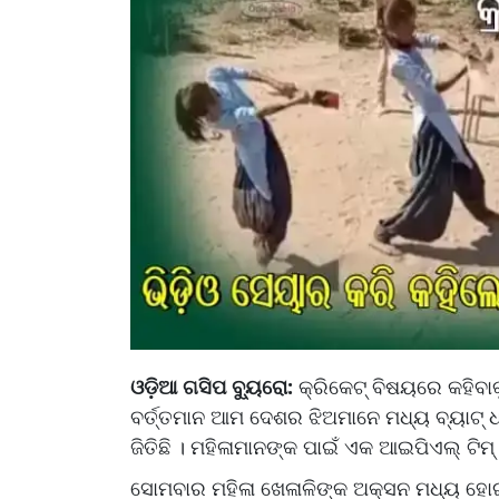
ଓଡ଼ିଆ ଗସିପ ବ୍ୟୁରୋ:
କ୍ରିକେଟ୍ ବିଷୟରେ କହିବା
ବର୍ତ୍ତମାନ ଆମ ଦେଶର ଝିଅମାନେ ମଧ୍ୟ ବ୍ୟାଟ୍ ଧ
ଜିତିଛି । ମହିଳାମାନଙ୍କ ପାଇଁ ଏକ ଆଇପିଏଲ୍ ଟି
ସୋମବାର ମହିଳା ଖେଳାଳିଙ୍କ ଅକ୍ସନ ମଧ୍ୟ ହୋଇ