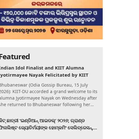
Featured
Indian Idol Finalist and KIIT Alumna
Jyotirmayee Nayak Felicitated by KIIT
Bhubaneswar (Odia Gossip Bureau, 15 July
2026): KIIT-DU accorded a grand welcome to its
alumna Jyotirmayee Nayak on Wednesday after
she returned to Bhubaneswar following her
qualification for the Gra
କିଟ୍‍ ଛାତ୍ରୀ ‘ଇଣ୍ଡିଆନ୍ ଆଇଡଲ୍‌’ ୨୦୨୬; ଗ୍ରାଣ୍ଡ
ଫିନାଲିଷ୍ଟ ଜ୍ୟୋତିର୍ମୟୀଙ୍କ ହୋମ୍‍କମିଂ ସେଲିବ୍ରେସନ୍‍,
କିଟରେ ଉଚ୍ଛ୍ୱସିତ ସମ୍ବର୍ଦ୍ଧନା