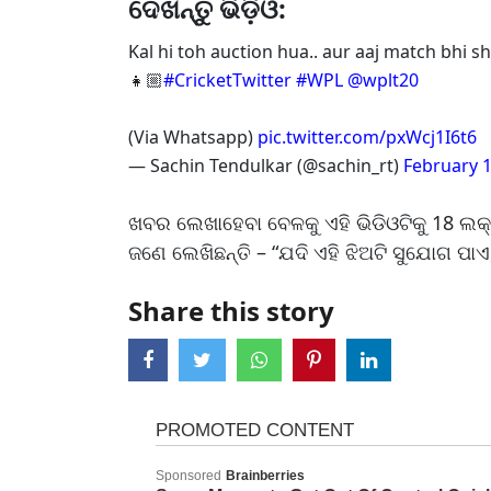
ଦେଖନ୍ତୁ ଭିଡ଼ିଓ:
Kal hi toh auction hua.. aur aaj match bhi s
👧🏼
#CricketTwitter
#WPL
@wplt20
(Via Whatsapp)
pic.twitter.com/pxWcj1I6t6
— Sachin Tendulkar (@sachin_rt)
February 1
ଖବର ଲେଖାହେବା ବେଳକୁ ଏହି ଭିଡିଓଟିକୁ 18 ଲକ୍ଷ
ଜଣେ ଲେଖିଛନ୍ତି – “ଯଦି ଏହି ଝିଅଟି ସୁଯୋଗ ପା
Share this story