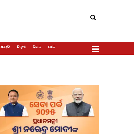
ୋଲୋଜି
ଶିକ୍ଷା
ବିଜ୍ଞାନ
ଖେଳ