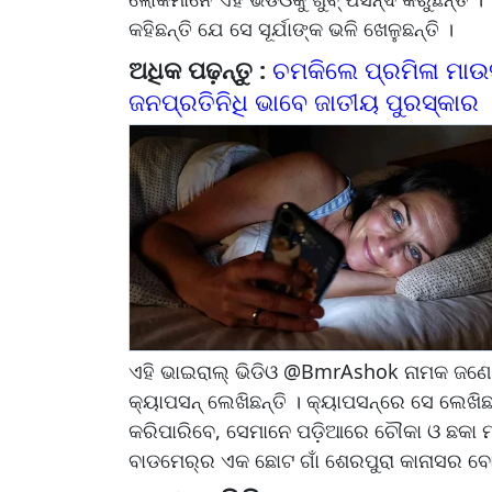
କହିଛନ୍ତି ଯେ ସେ ସୂର୍ଯାଙ୍କ ଭଳି ଖେଳୁଛନ୍ତି ।
ଅଧିକ ପଢ଼ନ୍ତୁ :
ଚମକିଲେ ପ୍ରମିଳା ମାଉସୀ
ଜନପ୍ରତିନିଧି ଭାବେ ଜାତୀୟ ପୁରସ୍କାର
ଏହି ଭାଇରାଲ୍ ଭିଡିଓ @BmrAshok ନାମକ ଜଣେ ବ
କ୍ୟାପସନ୍ ଲେଖିଛନ୍ତି । କ୍ୟାପସନ୍‌ରେ ସେ ଲେଖିଛ
କରିପାରିବେ, ସେମାନେ ପଡ଼ିଆରେ ଚୌକା ଓ ଛକା ମ
ବାଡମେର୍‌ର ଏକ ଛୋଟ ଗାଁ ଶେରପୁରା କାନାସର ବୋ