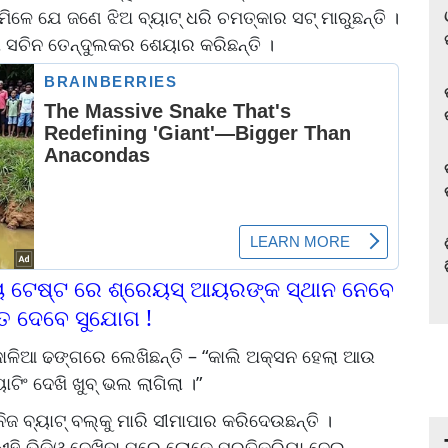
ମିଳେ ଯେ ଜଣେ ଝିଅ ବ୍ୟାଟ୍ ଧରି ଚମତ୍କାର ସଟ୍ ମାରୁଛନ୍ତି ।
ା ସଚିନ ତେନ୍ଦୁଲକର ଶେୟାର କରିଛନ୍ତି ।
ୀୟ ଟେଷ୍ଟ ରେ ଶ୍ରେୟସ୍ ଆୟରଙ୍କ ସ୍ଥାନ ନେବେ
ିତ ଦେବେ ସୁଯୋଗ !
୍ଜାଳିଆ ଢଙ୍ଗରେ ଲେଖିଛନ୍ତି – “କାଲି ଅକ୍ସନ ହେଲା ଆଉ
ଂ ଦେଖି ଖୁବ୍ ଭଲ ଲାଗିଲା ।”
ିଜ ବ୍ୟାଟ୍ ବଲ୍‌କୁ ମାରି ସୀମାପାର କରିଦେଉଛନ୍ତି ।
। ଏହି ଭିଡିଓ ଦେଖିବା ପରେ ଲୋକେ ପ୍ରତିକ୍ରିୟା ଦେଇ