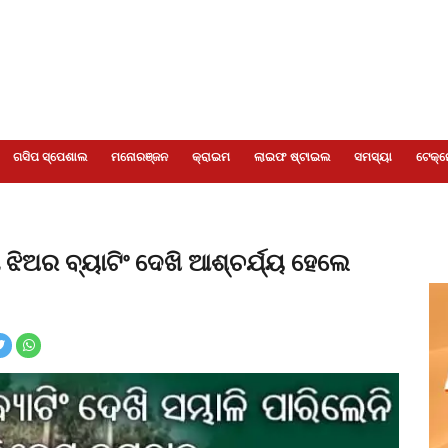
ଗସିପ ସ୍ପେଶାଲ
ମନୋରଞ୍ଜନ
କ୍ରାଇମ
ଲାଇଫ ଷ୍ଟାଇଲ
ସମସ୍ୟା
ଟେକ୍ନ
 ଝିଅର ବ୍ୟାଟିଂ ଦେଖି ଆଶ୍ଚର୍ଯ୍ୟ ହେଲେ