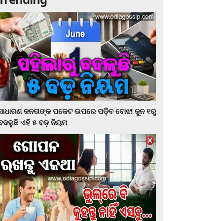
ସାଧାରଣ ଜନତାଙ୍କ ପକେଟ ଉପରେ ପଡ଼ିବ ବୋଝ! ଜୁନ ୧ରୁ
ବଦଳୁଛି ଏହି ୫ ବଡ଼ ନିୟମ