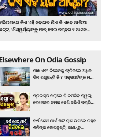
ବଲିଉଡରେ କିଏ ଏହି ନବାଗତ ଯିଏ କି ଏବେ ଆଲିଆ
ଭଟ୍ଟ, ଐଶ୍ୱର୍ଯ୍ୟାଙ୍କୁ ମାତ୍‌ ଦେଇ ନମ୍ବର ୧ ଆସନ
ହାତେଇଛନ୍ତି, ସିନେ ପ୍ରେମୀ ଏବେ ହିଁ ଜାଣି ନିଅନ୍ତୁ ...
Elsewhere On Odia Gossip
ମାଛ ଏବଂ ଚିକେନକୁ ଫ୍ରିଜରେ ଅଧିକ
ଦିନ ରଖୁଛନ୍ତି କି ? ଏକ୍ସପର୍ଟଙ୍କ ମତ
କିଛି ଏପରି ରହିଛି...
ପ୍ରଚଣ୍ଡ ଖରାରେ ବି ଚମକିବ ତ୍ୱଚା;
ଚେହେରାର ଚମକ ଦେଖି ସଭିଏଁ ପଚାରିବେ
ଗ୍ଲୋ’ର ସିକ୍ରେଟ! ଆପଣାନ୍ତୁ ଏହି...
ବର୍ଷ ଶେଷ ଯାଏଁ ୩ଟି ରାଶି ଉପରେ ରହିବ
ଶନିଙ୍କ କୋପଦୃଷ୍ଟି, ଜାଣନ୍ତୁ
ଆପଣଙ୍କ ରାଶି ଏଥିରେ ନାହିଁ ତ?