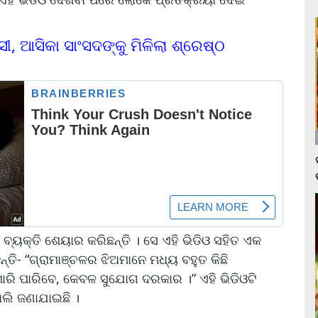
, ଆସିକା ସାଂସଦଙ୍କୁ ମିଳିଲା ଶ୍ରେଷ୍ଠ
୍ୟକ୍ତି ଶେୟାର କରିଛନ୍ତି । ସେ ଏହି ଭିଡିଓ ସହିତ ଏକ
ନ୍ତି- “ଗ୍ରାମାଞ୍ଚଳର ଝିଅମାନେ ମଧ୍ୟ ବହୁତ କିଛି
ାରି ପାରିବେ, କେବଳ ସୁଯୋଗ ଦରକାର ।” ଏହି ଭିଡିଓଟି
ଲି ଜଣାଯାଇଛି ।