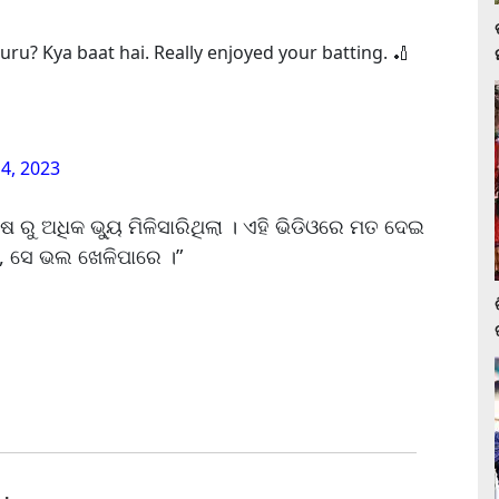
huru? Kya baat hai. Really enjoyed your batting. 🏏
4, 2023
 ରୁ ଅଧିକ ଭ୍ୟୁ ମିଳିସାରିଥିଲା । ଏହି ଭିଡିଓରେ ମତ ଦେଇ
ଏ, ସେ ଭଲ ଖେଳିପାରେ ।”