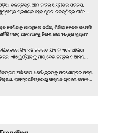
ଓଡ଼ିଆ ଚଳଚ୍ଚିତ୍ର ଆମ ଜାତିର ଅସ୍ମିତାର ପରିଚୟ,
ଖୁବ୍‌ଶୀଘ୍ର ପ୍ରଣୟନ ହେବ ନୂତନ ‘ଚଳଚ୍ଚିତ୍ର ନୀତି’:
ମୁଖ୍ୟମନ୍ତ୍ରୀ ମୋହନ ଚରଣ ମାଝୀ
ଭୂତ ଦେଖିବାକୁ ଯାଇଥିଲେ ଦର୍ଶକ, ମିଳିଲା କେବଳ କମେଡି!
କାହିଁକି ହରର୍‌ ପ୍ରେମୀଙ୍କୁ ନିରାଶ କଲା ‘ମନ୍ତ୍ର ମୁଗ୍ଧ’?
ବଲିଉଡରେ କିଏ ଏହି ନବାଗତ ଯିଏ କି ଏବେ ଆଲିଆ
ଭଟ୍ଟ, ଐଶ୍ୱର୍ଯ୍ୟାଙ୍କୁ ମାତ୍‌ ଦେଇ ନମ୍ବର ୧ ଆସନ
ହାତେଇଛନ୍ତି, ସିନେ ପ୍ରେମୀ ଏବେ ହିଁ ଜାଣି ନିଅନ୍ତୁ ...
ଦିବଙ୍ଗତ ଅଭିନେତା ଧର୍ମେନ୍ଦ୍ରଙ୍କୁ ମରଣୋତ୍ତର ପଦ୍ମ
ବିଭୂଷଣ: ରାଷ୍ଟ୍ରପତିଙ୍କଠାରୁ ସମ୍ମାନ ଗ୍ରହଣ ବେଳେ
ଭାବପ୍ରବଣ ହେଲେ ହେମା ମାଳିନୀ
Trending