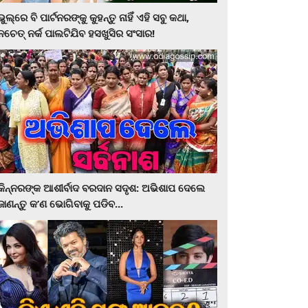
ଭୁଲ୍‌ରେ ବି ପାର୍ଟନରଙ୍କୁ କୁହନ୍ତୁ ନାହିଁ ଏହି ସବୁ କଥା,
ନଚେତ୍‌ ନର୍କ ପାଲଟିଯିବ ହସଖୁସିର ସଂସାର!
କିନ୍ନରଙ୍କ ଆଶୀର୍ବାଦ ବରଦାନ ସଦୃଶ: ଅଭିଶାପ ଦେଲେ
ଜାଣନ୍ତୁ କ’ଣ ଭୋଗିବାକୁ ପଡିବ...