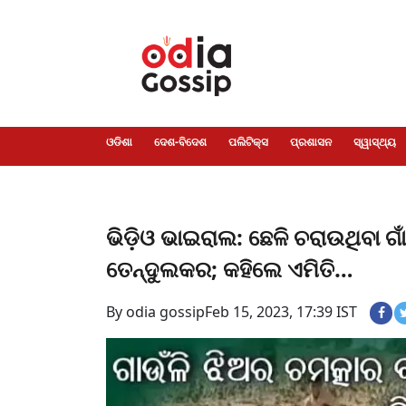
ଓଡିଶା
ଦେଶ-
ପଲିଟିକ୍ସ
ପ୍ରଶାସନ
ସ୍ୱାସ୍ଥ୍ୟ
ଗସିପ
ମନୋରଞ୍ଜନ
କ୍ରାଇମ
ଲାଇଫ
ସମସ୍ୟା
ଟେକ୍ନୋଲୋଜି
ଶିକ୍ଷା
ବିଜ୍ଞାନ
ଖେଳ
ବିଦେଶ
ସ୍ପେଶାଲ
ଷ୍ଟାଇଲ
ଓଡିଶା
ଦେଶ-ବିଦେଶ
ପଲିଟିକ୍ସ
ପ୍ରଶାସନ
ସ୍ୱାସ୍ଥ୍ୟ
ଭିଡ଼ିଓ ଭାଇରାଲ: ଛେଳି ଚରାଉଥିବା ଗାଁ
ତେନ୍ଦୁଲକର; କହିଲେ ଏମିତି…
By odia gossip
Feb 15, 2023, 17:39 IST