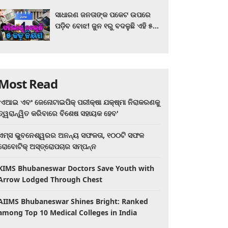
ସାଧାରଣ ଜନତାଙ୍କ ପକେଟ ଉପରେ
ପଡ଼ିବ ବୋଝ! ଜୁନ ୧ରୁ ବଦଳୁଛି ଏହି ୫
ବଡ଼ ନିୟମ
Most Read
'ଏଆଇ ଏବଂ ଜେନୋଟାଇପିକ୍ ପରୀକ୍ଷା ଯକ୍ଷ୍ମା ନିରାକରଣକୁ
ତ୍ୱରାନ୍ୱିତ କରିବାରେ ବିଶେଷ ସହାୟକ ହେବ'
ଏମ୍ସ ଭୁବନେଶ୍ୱରର ଅନନ୍ୟ ସଫଳତା, ୧୦୦ଟି ସଫଳ
ରୋବୋଟିକ୍ ଅସ୍ତ୍ରୋପଚାର ସମ୍ପନ୍ନ
KIMS Bhubaneswar Doctors Save Youth with
Arrow Lodged Through Chest
AIIMS Bhubaneswar Shines Bright: Ranked
among Top 10 Medical Colleges in India