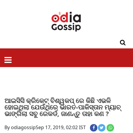
ଓଡିଶା
ଦେଶ-
ପଲିଟିକ୍ସ
ପ୍ରଶାସନ
ସ୍ୱାସ୍ଥ୍ୟ
ଗସିପ
ମନୋରଞ୍ଜନ
କ୍ରାଇମ
ଲାଇଫ
ସମସ୍ୟା
ଟେକ୍ନୋଲୋଜି
ଶିକ୍ଷା
ବିଜ୍ଞାନ
ଖେଳ
ବିଦେଶ
ସ୍ପେଶାଲ
ଷ୍ଟାଇଲ
ଆଇସିସି କ୍ରିକେଟ୍ ବିଶ୍ୱକପ୍ ରେ କିଛି ଏଭଳି
ହୋଇଥିଲା ଯେଉଁଥିରେ ଭାରତ-ପାକିସ୍ତାନ ମ୍ୟାଚ୍
ଭାଙ୍ଗିଲା ସବୁ ରେକର୍ଡ, ଜାଣନ୍ତୁ ତାହା କଣ ?
By odiagossip
Sep 17, 2019, 02:02 IST