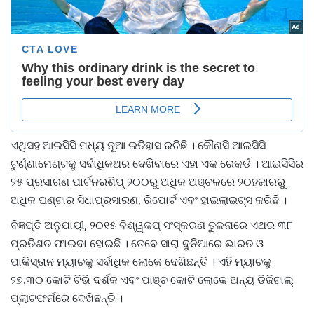
ଏଥିସହ ଆଇସିସି ମଧ୍ୟ ନୂଆ ଇତିହାସ ରଚିଛି । କୌଣସି ଆଇସିସି
ଟୁର୍ଣ୍ଣାମେଣ୍ଟକୁ ସର୍ବାଧିକଥର ଦେଖିବାରେ ଏହା ଏକ ରେକର୍ଡ । ଆଇସିସିର
୨୫ ପ୍ରସାରଣ ପାର୍ଟନରଶିପ୍ ୨୦୦ରୁ ଅଧିକ ଅଞ୍ଚଳରେ ୨୦ହଜାରରୁ
ଅଧିକ ଘଣ୍ଟାର ସିଧାପ୍ରସାରଣ, ରିପୋର୍ଟ ଏବଂ ହାଇଲାଇଟ୍ସ କରିଛି ।
ବିଜ୍ଞପ୍ତି ଅନୁଯାୟୀ, ୨୦୧୫ ବିଶ୍ୱକପ୍ ସଂସ୍କରଣ ତୁଳନାରେ ଏଥର ୩୮
ପ୍ରତିଶତ ଫାଇଦା ହୋଇଛି । ତେବେ ସାରା ଦୁନିଆରେ ଭାରତ ଓ
ପାକିସ୍ତାନ ମ୍ୟାଚକୁ ସର୍ବାଧିକ ଲୋକେ ଦେଖିଛନ୍ତି । ଏହି ମ୍ୟାଚକୁ
୨୭.୩୦ କୋଟି ଟିଭି ଦର୍ଶକ ଏବଂ ପାଞ୍ଚ କୋଟି ଲୋକେ ଅନ୍ୟ ଡିଜିଟାଲ୍
ପ୍ଲାଟଫର୍ମରେ ଦେଖିଛନ୍ତି ।