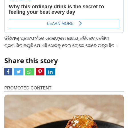
ଡିଜିଟାଲ୍ ପ୍ଲାଟଫର୍ମରେ ଲୋକଙ୍କର ଲାଇଭ୍ କ୍ରିକେଟ୍ ଦେଖିବା
ପ୍ରମାଣିତ କରୁଛି ଯେ ଏହି ଖେଳକୁ ନେଇ ଲୋକେ କେତେ ଉତ୍ସାହିତ ।
Share this story