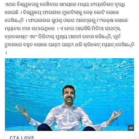
ଏଥର ବିଶ୍ୱକପକୁ ଦେଖିବାର ସମୟରେ ମଧ୍ୟ ୪୨ପ୍ରତିଶତ ବୃଦ୍ଧି
ହୋଇଛି । ବିଶ୍ୱକପ୍ ଫାଇନାଲ ମୁକାବିଲାକୁ ଦେଢ଼ କୋଟି ଲୋକେ
ଦେଖିଛନ୍ତି । ଫାଇନାଲର ସୁପର୍ ଓଭର ଆରମ୍ଭରୁ ୮୯ଲକ୍ଷ ଲୋକେ
ମ୍ୟାଚର ମଜା ଉଠାଇଥିଲେ । ଏ ନେଇ ଆଇସିସି ମିଡିଆ ରାଇଟ୍ସ,
ବ୍ରଡକାଷ୍ଟ ଏବଂ ଡିଜିଟାଲ୍ ମୁଖ୍ୟ ଆରତୀ ଡବାସ କହିଛନ୍ତି, ପୂର୍ବ
ତୁଳନାରେ ବହୁତ ଲୋକେ ଘଣ୍ଟା ଘଣ୍ଟା ଧରି କ୍ରିକେଟ୍ ମ୍ୟାଚ୍ ଦେଖିଛନ୍ତି
।