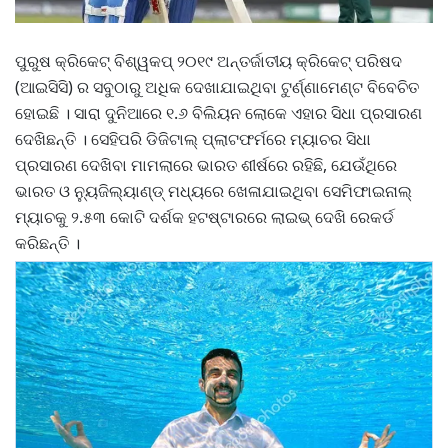
ପୁରୁଷ କ୍ରିକେଟ୍ ବିଶ୍ୱକପ୍ ୨୦୧୯ ଅନ୍ତର୍ଜାତୀୟ କ୍ରିକେଟ୍ ପରିଷଦ
(ଆଇସିସି) ର ସବୁଠାରୁ ଅଧିକ ଦେଖାଯାଇଥିବା ଟୁର୍ଣ୍ଣାମେଣ୍ଟ ବିବେଚିତ
ହୋଇଛି । ସାରା ଦୁନିଆରେ ୧.୬ ବିଲିୟନ ଲୋକେ ଏହାର ସିଧା ପ୍ରସାରଣ
ଦେଖିଛନ୍ତି । ସେହିପରି ଡିଜିଟାଲ୍ ପ୍ଲାଟଫର୍ମରେ ମ୍ୟାଚର ସିଧା
ପ୍ରସାରଣ ଦେଖିବା ମାମଲାରେ ଭାରତ ଶୀର୍ଷରେ ରହିଛି, ଯେଉଁଥିରେ
ଭାରତ ଓ ନ୍ୟୁଜିଲ୍ୟାଣ୍ଡ୍ ମଧ୍ୟରେ ଖେଳାଯାଇଥିବା ସେମିଫାଇନାଲ୍
ମ୍ୟାଚକୁ ୨.୫୩ କୋଟି ଦର୍ଶକ ହଟଷ୍ଟାରରେ ଲାଇଭ୍ ଦେଖି ରେକର୍ଡ
କରିଛନ୍ତି ।