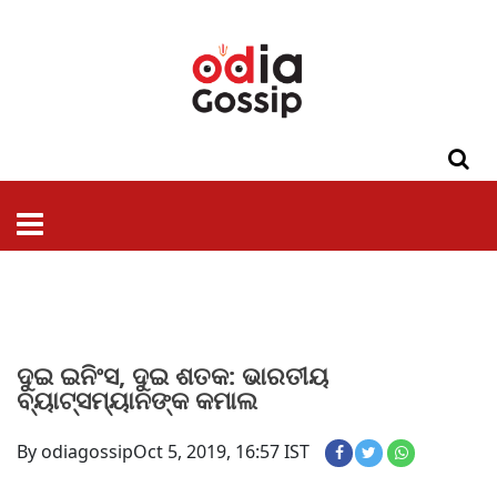
ଓଡିଶା
ଦେଶ-
ପଲିଟିକ୍ସ
ପ୍ରଶାସନ
ସ୍ୱାସ୍ଥ୍ୟ
ଗସିପ
ମନୋରଞ୍ଜନ
କ୍ରାଇମ
ଲାଇଫ
ସମସ୍ୟା
ଟେକ୍ନୋଲୋଜି
ଶିକ୍ଷା
ବିଜ୍ଞାନ
ଖେଳ
ବିଦେଶ
ସ୍ପେଶାଲ
ଷ୍ଟାଇଲ
ଦୁଇ ଇନିଂସ, ଦୁଇ ଶତକ: ଭାରତୀୟ
ବ୍ୟାଟ୍ସମ୍ୟାନଙ୍କ କମାଲ
By odiagossip
Oct 5, 2019, 16:57 IST