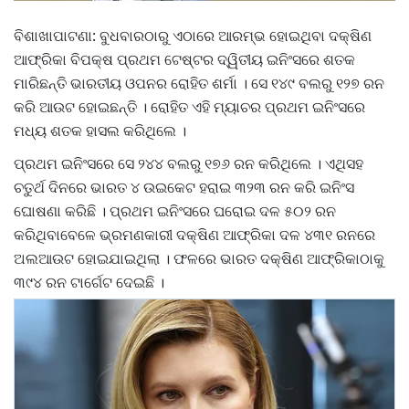
ବିଶାଖାପାଟଣା: ବୁଧବାରଠାରୁ ଏଠାରେ ଆରମ୍ଭ ହୋଇଥିବା ଦକ୍ଷିଣ
ଆଫ୍ରିକା ବିପକ୍ଷ ପ୍ରଥମ ଟେଷ୍ଟର ଦ୍ୱିତୀୟ ଇନିଂସରେ ଶତକ
ମାରିଛନ୍ତି ଭାରତୀୟ ଓପନର ରୋହିତ ଶର୍ମା । ସେ ୧୪୯ ବଲରୁ ୧୨୭ ରନ
କରି ଆଉଟ ହୋଇଛନ୍ତି । ରୋହିତ ଏହି ମ୍ୟାଚର ପ୍ରଥମ ଇନିଂସରେ
ମଧ୍ୟ ଶତକ ହାସଲ କରିଥିଲେ ।
ପ୍ରଥମ ଇନିଂସରେ ସେ ୨୪୪ ବଲରୁ ୧୭୬ ରନ କରିଥିଲେ । ଏଥିସହ
ଚତୁର୍ଥ ଦିନରେ ଭାରତ ୪ ଉଇକେଟ ହରାଇ ୩୨୩ ରନ କରି ଇନିଂସ
ଘୋଷଣା କରିଛି । ପ୍ରଥମ ଇନିଂସରେ ଘରୋଇ ଦଳ ୫୦୨ ରନ
କରିଥିବାବେଳେ ଭ୍ରମଣକାରୀ ଦକ୍ଷିଣ ଆଫ୍ରିକା ଦଳ ୪୩୧ ରନରେ
ଅଲଆଉଟ ହୋଇଯାଇଥିଲା । ଫଳରେ ଭାରତ ଦକ୍ଷିଣ ଆଫ୍ରିକାଠାକୁ
୩୯୪ ରନ ଟାର୍ଗେଟ ଦେଇଛି ।