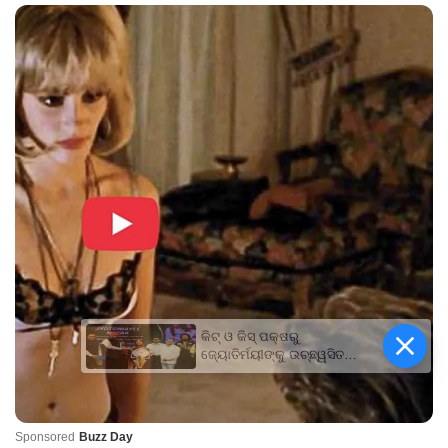
କିଟ୍‍ ଓ କିସ୍‍ ପକ୍ଷରୁ
ଜ୍ୟୋତିର୍ମୟୀଙ୍କୁ ଉଚ୍ଛ୍ୱସିତ
ସମ୍ବର୍ଦ୍ଧନା; ୫ଲକ୍ଷ ଟଙ୍କାର
ପ୍ରୋତ୍ସାହନ ରାଶି ପ୍ରଦାନ