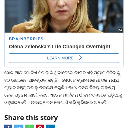
ଖେଳ ଆଉ ଗୋଟିଏ ଦିନ ବାକି ଥିବାବେଳେ ଭାରତ ଏହି ମ୍ୟାଚ ଜିତିବାକୁ
୧୦ ଉଇକେଟ ଆବଶ୍ୟକ କରୁଛି । ସେପଟେ ଭ୍ରମଣକାରୀ ଦଳ ମଧ୍ୟ
ମ୍ୟାଚ ବଞ୍ଚାଇବାକୁ ଉଦ୍ୟମ କରୁଛି । ୩୯୪ ରନର ବିଜୟ ଲକ୍ଷ୍ୟ
ନେଇ ଭ୍ରମଣକାରୀ ଦଳର ଏଡେନ ମାର୍କରାମ ଓ ଡିନ ଏଲଗାର ପଡ଼ିଆକୁ
ଓହ୍ଲାଇଛନ୍ତି । ଉଭୟ ୧ ରନ ଲେଖାଏଁ କରି କ୍ରିଜରେ ଅଛନ୍ତି ।
Share this story