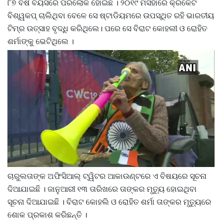
୮୭ ବର୍ଷ ବୟସରେ ପରଲୋକ ହୋଇଛି । ୨୦୧୯ ମସିହାରେ କ୍ରିକେଟ
ବିଶ୍ୱକପ୍‌ ଚାଲିଥିବା ବେଳେ ସେ ଷ୍ଟାଡିୟମରେ ଉପସ୍ଥିତ ରହି ଭାରତୀୟ
ଟିମ୍‌ର ଉତ୍ସାହ ବୃଦ୍ଧି କରିଥିଲେ। ପରେ ସେ ବିରାଟ କୋହଲୀ ଓ ରୋହିତ
ଶର୍ମାଙ୍କୁ ଭେଟିଥିଲେ ।
ଚାରୁଲତାଙ୍କ ଅଫିସିଆଲ୍‌ ଟ୍ୱିଟର ଆକାଉଣ୍ଟରେ ଏ ବିଷୟରେ ସୂଚନା
ଦିଆଯାଇଛି । ଜାନୁଆରୀ ୧୩ ତାରିଖରେ ତାଙ୍କର ମୃତ୍ୟୁ ହୋଇଥିବା
ସୂଚନା ଦିଆଯାଇଛି । ବିରାଟ କୋହଲି ଓ ରୋହିତ ଶର୍ମା ତାଙ୍କର ମୃତ୍ୟୁରେ
ଶୋକ ପ୍ରକାଶ କରିଛନ୍ତି ।