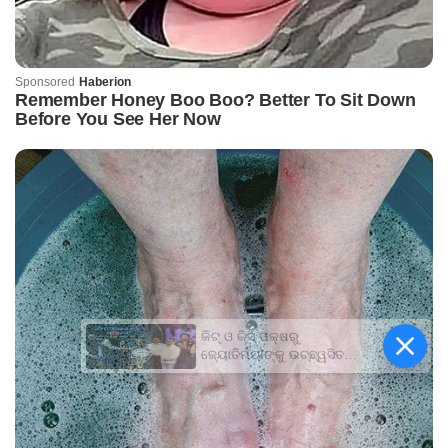
କିଟ୍‍ ଓ କିସ୍‍ ପକ୍ଷରୁ
ଜ୍ୟୋତିର୍ମୟୀଙ୍କୁ ଉଚ୍ଛ୍ୱସିତ
ସମ୍ବର୍ଦ୍ଧନା; ୫ଲକ୍ଷ ଟଙ୍କାର
ପ୍ରୋତ୍ସାହନ ରାଶି ପ୍ରଦାନ