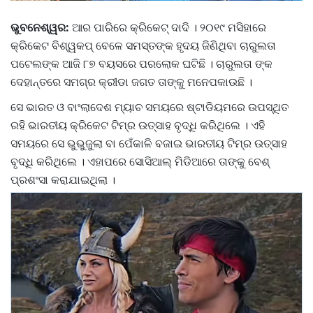
ଭୁବନେଶ୍ୱର:
ଆର ପାରିରେ କ୍ରିକେଟ୍ ଦାଦି । ୨୦୧୯ ମସିହାରେ
କ୍ରିକେଟ ବିଶ୍ୱକପ୍‌ ବେଳେ ସମସ୍ତଙ୍କ ହୃଦୟ ଜିଣିଥିବା ଚାରୁଲତା
ପଟେଲଙ୍କ ଆଜି ୮୭ ବୟସରେ ପରଲୋକ ଘଟିଛି । ଚାରୁଲତା ଙ୍କ
ଦେହାନ୍ତରେ ସମଗ୍ର କ୍ରୀଡା ଜଗତ ତାଙ୍କୁ ମନେପକାଉଛି ।
ସେ ଭାରତ ଓ ବାଂଲାଦେଶ ମ୍ୟାଚ ସମୟରେ ଷ୍ଟାଡିୟମରେ ଉପସ୍ଥିତ
ରହି ଭାରତୀୟ କ୍ରିକେଟ ଟିମ୍‌ର ଉତ୍ସାହ ବୃଦ୍ଧି କରିଥିଲେ । ଏହି
ସମୟରେ ସେ ଭୁଭୁଜୁଲା ବା ପେଁକାଳି ବଜାଇ ଭାରତୀୟ ଟିମ୍‌ର ଉତ୍ସାହ
ବୃଦ୍ଧି କରିଥିଲେ । ଏହାପରେ ସୋସିଆଲ୍‌ ମିଡିଆରେ ତାଙ୍କୁ ବେଶ୍‌
ପ୍ରଶଂସା କରାଯାଇଥିଲା ।