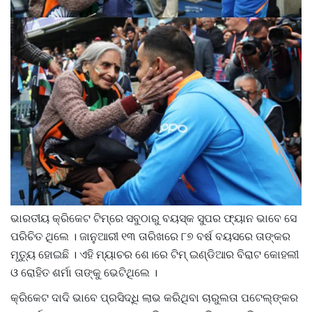
ଭାରତୀୟ କ୍ରିକେଟ ଟିମ୍‌ରେ ସବୁଠାରୁ ବୟସ୍କ ସୁପର ଫ୍ୟାନ ଭାବେ ସେ
ପରିଚିତ ଥିଲେ । ଜାନୁଆରୀ ୧୩ ତାରିଖରେ ୮୭ ବର୍ଷ ବୟସରେ ତାଙ୍କର
ମୃତ୍ୟୁ ହୋଇଛି । ଏହି ମ୍ୟାଚର ଶେ।ରେ ଟିମ୍‌ ଇଣ୍ଡିଆର ବିରାଟ କୋହଲୀ
ଓ ରୋହିତ ଶର୍ମା ତାଙ୍କୁ ଭେଟିଥିଲେ ।
କ୍ରିକେଟ ଦାଦି ଭାବେ ପ୍ରସିଦ୍ଧି ଲାଭ କରିଥିବା ଚାରୁଲତା ପଟେଲ୍‌ଙ୍କର