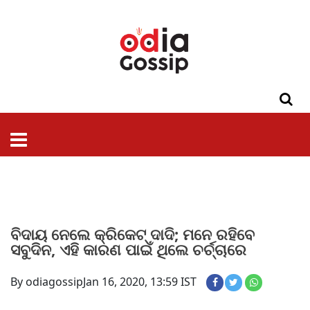
ଓଡିଶା
ଦେଶ-
ପଲିଟିକ୍ସ
ପ୍ରଶାସନ
ସ୍ୱାସ୍ଥ୍ୟ
ଗସିପ
ମନୋରଞ୍ଜନ
କ୍ରାଇମ
ଲାଇଫ
ସମସ୍ୟା
ଟେକ୍ନୋଲୋଜି
ଶିକ୍ଷା
ବିଜ୍ଞାନ
ଖେଳ
ବିଦେଶ
ସ୍ପେଶାଲ
ଷ୍ଟାଇଲ
ବିଦାୟ ନେଲେ କ୍ରିକେଟ୍ ଦାଦି; ମନେ ରହିବେ
ସବୁଦିନ, ଏହି କାରଣ ପାଇଁ ଥିଲେ ଚର୍ଚ୍ଚାରେ
By odiagossip
Jan 16, 2020, 13:59 IST