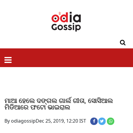
ଓଡିଶା
ଦେଶ-
ପଲିଟିକ୍ସ
ପ୍ରଶାସନ
ସ୍ୱାସ୍ଥ୍ୟ
ଗସିପ
ମନୋରଞ୍ଜନ
କ୍ରାଇମ
ଲାଇଫ
ସମସ୍ୟା
ଟେକ୍ନୋଲୋଜି
ଶିକ୍ଷା
ବିଜ୍ଞାନ
ଖେଳ
ବିଦେଶ
ସ୍ପେଶାଲ
ଷ୍ଟାଇଲ
ମାଆ ହେଲେ ଦଙ୍ଗଲ ଗାର୍ଲ ଗୀତା, ସୋସିଆଲ
ମିଡିଆରେ ଫଟୋ ଭାଇରାଲ
By odiagossip
Dec 25, 2019, 12:20 IST