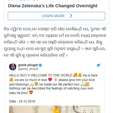
ନିଜ ଟ୍ୱିଟର ପେଜ୍ ରେ ପୋଷ୍ଟ କରି ଗୀତା ଲେଖିଛନ୍ତି ଯେ, ‘ତୁମର ଏହି
ଦୁନିଆକୁ ସ୍ୱାଗତ’, ହମ୍ ଅବ ପ୍ୟାରେ ମେଁ ହେ ବୋଲି ମଧ୍ୟ ଉଲ୍ଲେଖ
କରିଛନ୍ତି ଗୀତା । ଏହା ସହ ସେ ଆହୁରି ଉଲ୍ଲେଖ କରିଛନ୍ତି ଯେ, ଶିଶୁ
ପୁତ୍ରକୁ ଜନ୍ମ ଦେଇ ସେ ଖୁବ୍ ଖୁସି ଅନୁଭବ କରୁଛନ୍ତି । ଏତେ ଖୁସି ଯେ,
ସେ ଏହି ଖୁସି କୁ ପ୍ରକାଶ କରିପାରିବେ ନାହିଁ ।