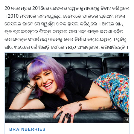
20 ନଭେମ୍ବର 2016ରେ ରେସଲର ପୱନ କୁମାରଙ୍କୁ ବିବାହ କରିଥିଲେ
। 2010 ମସିହାରେ କମନୱେଲ୍ଥ ଗେମସରେ ଭାରତର ପ୍ରଥମ ମହିଳା
ରେସଲର ଭାବେ ସେ ସ୍ୱର୍ଣ୍ଣ ପଦକ ହାସଲ କରିଥିଲେ । ଆମୀର ଖାନ୍
ଙ୍କ ବ୍ଲକବଷ୍ଟର ଫିଲ୍ମ ଦଙ୍ଗଲ ଗୀତା ଏବଂ ତାଙ୍କ ଭଉଣୀ ବବିତା
ଫୋଗଟଙ୍କ ସଂଘର୍ଷମୟ ଜୀବନକୁ ନେଇ ନିର୍ମାଣ କରାଯାଇଥିଲା । ପୂର୍ବରୁ
ଗୀତା ଖତୋରେ କେଁ ଖିଲାଡ଼ି ସୋ’ରେ ମଧ୍ୟ ଅଂଶଗ୍ରହଣ କରିସାରିଛନ୍ତି ।