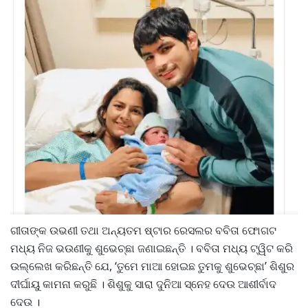
ଗୀତାଙ୍କ ଉଭଣୀ ତଥା ଅନ୍ୟତମ ଷ୍ଟାର ରେସଲର ବବିତା ଫୋଗଟ
ମଧ୍ୟ ନିଜ ଭଉଣୀକୁ ଶୁଭେଚ୍ଛା ଜଣାଇଛନ୍ତି । ବବିତା ମଧ୍ୟ ଟ୍ୱିଟ କରି
ଉଲ୍ଲେଖ କରିଛନ୍ତି ଯେ, ‘ତୁମେ ମାଆ ହୋଇଛ ତୁମକୁ ଶୁଭେଚ୍ଛା’ ଶିଶୁର
ଦୀର୍ଘାୟୁ କାମନା କରୁଛି । ଶିଶୁକୁ ସାରା ଦୁନିଆ ସ୍ନେହ ଦେଉ ଆଶୀର୍ବାଦ
ଦେଉ ।