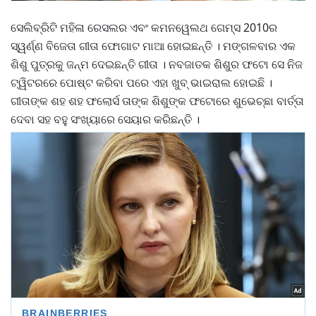
ସେଲିବ୍ରିଟି ମହିଳା ରେସଲର ଏବଂ କମନୱେଲଥ ଗେମ୍ସ 2010ର
ସ୍ୱର୍ଣ୍ଣ ବିଜେତା ଗୀତା ଫୋଗାଟ ମାଆ ହୋଇଛନ୍ତି । ମଙ୍ଗଳବାର ଏକ
ଶିଶୁ ପୁତ୍ରକୁ ଜନ୍ମ ଦେଇଛନ୍ତି ଗୀତା । ନବଜାତକ ଶିଶୁର ଫଟୋ ସେ ନିଜ
ଟ୍ୱିଟରରେ ପୋଷ୍ଟ କରିବା ପରେ ଏହା ଖୁବ୍ ଭାଇରାଲ ହୋଇଛି ।
ଗୀତାଙ୍କ ଶହ ଶହ ଫଲୋର୍ସ ତାଙ୍କ ଶିଶୁଙ୍କ ଫଟୋରେ ଶୁଭେଚ୍ଛା ବାର୍ତ୍ତା
ଦେବା ସହ ବହୁ ସଂଖ୍ୟାରେ ସେୟାର କରିଛନ୍ତି ।