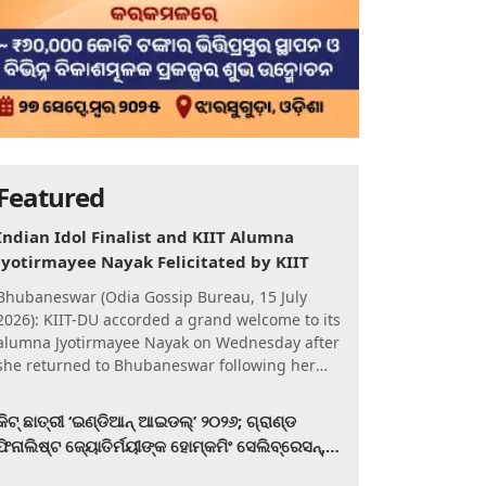
Featured
Indian Idol Finalist and KIIT Alumna
Jyotirmayee Nayak Felicitated by KIIT
Bhubaneswar (Odia Gossip Bureau, 15 July
2026): KIIT-DU accorded a grand welcome to its
alumna Jyotirmayee Nayak on Wednesday after
she returned to Bhubaneswar following her
qualification for the Gra
କିଟ୍‍ ଛାତ୍ରୀ ‘ଇଣ୍ଡିଆନ୍ ଆଇଡଲ୍‌’ ୨୦୨୬; ଗ୍ରାଣ୍ଡ
ଫିନାଲିଷ୍ଟ ଜ୍ୟୋତିର୍ମୟୀଙ୍କ ହୋମ୍‍କମିଂ ସେଲିବ୍ରେସନ୍‍,
କିଟରେ ଉଚ୍ଛ୍ୱସିତ ସମ୍ବର୍ଦ୍ଧନା