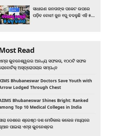
ସାଧାରଣ ଜନତାଙ୍କ ପକେଟ ଉପରେ
ପଡ଼ିବ ବୋଝ! ଜୁନ ୧ରୁ ବଦଳୁଛି ଏହି ୫
ବଡ଼ ନିୟମ
Most Read
ଏମ୍ସ ଭୁବନେଶ୍ୱରର ଅନନ୍ୟ ସଫଳତା, ୧୦୦ଟି ସଫଳ
ରୋବୋଟିକ୍ ଅସ୍ତ୍ରୋପଚାର ସମ୍ପନ୍ନ
KIMS Bhubaneswar Doctors Save Youth with
Arrow Lodged Through Chest
AIIMS Bhubaneswar Shines Bright: Ranked
among Top 10 Medical Colleges in India
ସାରା ଦେଶରେ ଶ୍ରେଷ୍ଠ ଦଶ ମେଡିକାଲ କଲେଜ ମଧ୍ୟରେ
ସ୍ଥାନ ପାଇଲା ଏମ୍ସ ଭୁବନେଶ୍ବର