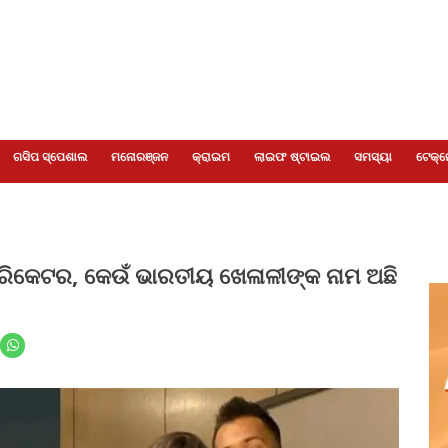
ଗସିପ ସ୍ପେଶାଲ
ମନୋରଞ୍ଜନ
କ୍ରାଇମ
ଲାଇଫ ଷ୍ଟାଇଲ
ସମସ୍ୟା
ଟେକ୍ନ
ୁ କ୍ରିକେଟର, କେଉଁ ଭାରତୀୟ ଖେଳାଳୀଙ୍କ ନାମ ଅଛି