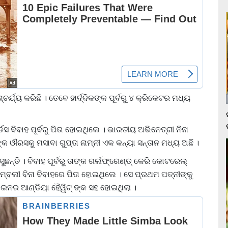
୍ଚର୍ଯ୍ୟ କରିଛି । ତେବେ ହାର୍ଦ୍ଦିକଙ୍କ ପୂର୍ବରୁ ୪ କ୍ରିକେଟର ମଧ୍ୟ
ର୍ଡସ ବିବାହ ପୂର୍ବରୁ ପିତା ହୋଇଥିଲେ । ଭାରତୀୟ ଅଭିନେତ୍ରୀ ନିନା
୍କ ଔରସକୁ ମସାବା ଗୁପ୍ତା ନାମ୍ନୀ ଏକ କନ୍ୟା ସନ୍ତାନ ମଧ୍ୟ ଅଛି ।
ନ୍ତି । ବିବାହ ପୂର୍ବରୁ ତାଙ୍କ ଗର୍ଲଫ୍ରେଣ୍ଡ୍ କେରି କୋଟରେଲ୍
୍ବଲୀ ବିନା ବିବାହରେ ପିତା ହୋଇଥିଲେ । ସେ ପ୍ରଥମ ପତ୍ନୀଙ୍କୁ
ଇନର ଆଣ୍ଡିୟା ହୈୱିଟ୍ ଙ୍କ ସହ ହୋଇଥିଲା ।