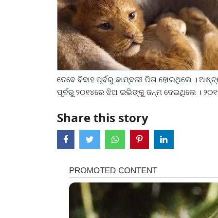
ତେବେ ବିବାହ ପୂର୍ବରୁ କାମ୍ବଲୀ ପିତା ହୋଇଥିଲେ । ଅଷ୍ଟ୍
ପୂର୍ବରୁ ୨୦୧୪ରେ ଝିଅ ଇଭିଙ୍କୁ ଜନ୍ମ ଦେଇଥିଲେ । ୨
Share this story