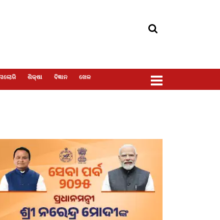
ୋଲୋଜି
ଶିକ୍ଷା
ବିଜ୍ଞାନ
ଖେଳ