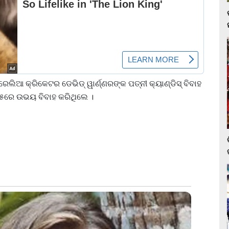
ରେଲିଆ କ୍ରିକେଟର ଡେଭିଡ୍ ୱାର୍ଣ୍ଣରଙ୍କ ପତ୍ନୀ କ୍ୟାଣ୍ଡିସ୍ ବିବାହ
୦୧୫ରେ ଉଭୟ ବିବାହ କରିଥିଲେ ।