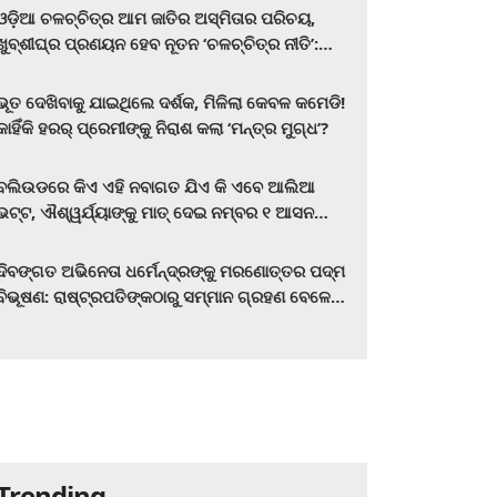
ଓଡ଼ିଆ ଚଳଚ୍ଚିତ୍ର ଆମ ଜାତିର ଅସ୍ମିତାର ପରିଚୟ,
ଖୁବ୍‌ଶୀଘ୍ର ପ୍ରଣୟନ ହେବ ନୂତନ ‘ଚଳଚ୍ଚିତ୍ର ନୀତି’:
ମୁଖ୍ୟମନ୍ତ୍ରୀ ମୋହନ ଚରଣ ମାଝୀ
ଭୂତ ଦେଖିବାକୁ ଯାଇଥିଲେ ଦର୍ଶକ, ମିଳିଲା କେବଳ କମେଡି!
କାହିଁକି ହରର୍‌ ପ୍ରେମୀଙ୍କୁ ନିରାଶ କଲା ‘ମନ୍ତ୍ର ମୁଗ୍ଧ’?
ବଲିଉଡରେ କିଏ ଏହି ନବାଗତ ଯିଏ କି ଏବେ ଆଲିଆ
ଭଟ୍ଟ, ଐଶ୍ୱର୍ଯ୍ୟାଙ୍କୁ ମାତ୍‌ ଦେଇ ନମ୍ବର ୧ ଆସନ
ହାତେଇଛନ୍ତି, ସିନେ ପ୍ରେମୀ ଏବେ ହିଁ ଜାଣି ନିଅନ୍ତୁ ...
ଦିବଙ୍ଗତ ଅଭିନେତା ଧର୍ମେନ୍ଦ୍ରଙ୍କୁ ମରଣୋତ୍ତର ପଦ୍ମ
ବିଭୂଷଣ: ରାଷ୍ଟ୍ରପତିଙ୍କଠାରୁ ସମ୍ମାନ ଗ୍ରହଣ ବେଳେ
ଭାବପ୍ରବଣ ହେଲେ ହେମା ମାଳିନୀ
Trending