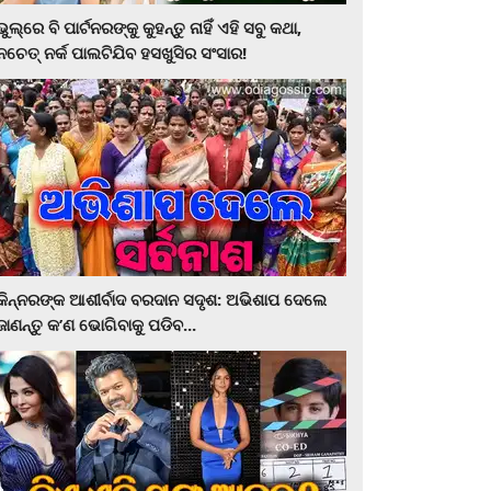
ଭୁଲ୍‌ରେ ବି ପାର୍ଟନରଙ୍କୁ କୁହନ୍ତୁ ନାହିଁ ଏହି ସବୁ କଥା,
ନଚେତ୍‌ ନର୍କ ପାଲଟିଯିବ ହସଖୁସିର ସଂସାର!
କିନ୍ନରଙ୍କ ଆଶୀର୍ବାଦ ବରଦାନ ସଦୃଶ: ଅଭିଶାପ ଦେଲେ
ଜାଣନ୍ତୁ କ’ଣ ଭୋଗିବାକୁ ପଡିବ...