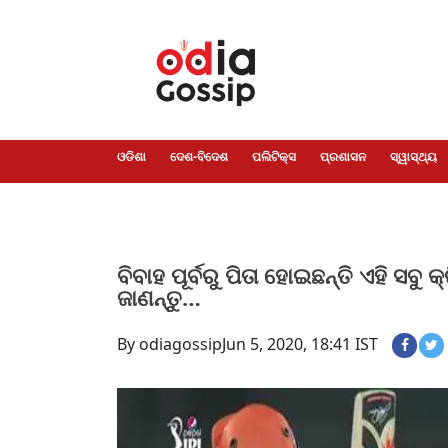
ଓଡିଶା
ଦେଶ-
ପଲିଟିକ୍ସ
ପ୍ରଶାସନ
ସ୍ୱାସ୍ଥ୍ୟ
ଗସିପ
ମନୋରଞ୍ଜନ
କ୍ରାଇମ
ଲାଇଫ
ସମସ୍ୟା
ଟେକ୍ନୋଲୋଜି
ଶିକ୍ଷା
ବିଜ୍ଞାନ
ଖେଳ
ବିଦେଶ
ସ୍ପେଶାଲ
ଷ୍ଟାଇଲ
ଓଡିଶା
ଦେଶ-ବିଦେଶ
ପଲିଟିକ୍ସ
ପ୍ରଶାସନ
ସ୍ୱାସ୍ଥ୍ୟ
ବିବାହ ପୂର୍ବରୁ ପିତା ହୋଇଛନ୍ତି ଏହି ସବ
ଜାଣନ୍ତୁ…
By odiagossip
Jun 5, 2020, 18:41 IST