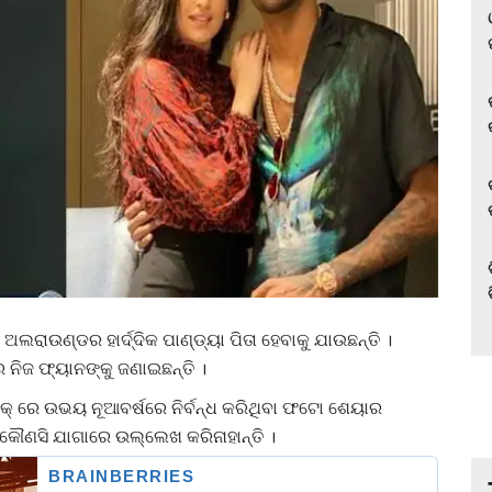
ଲରାଉଣ୍ଡର ହାର୍ଦ୍ଦିକ ପାଣ୍ଡ୍ୟା ପିତା ହେବାକୁ ଯାଉଛନ୍ତି ।
ନିଜ ଫ୍ୟାନଙ୍କୁ ଜଣାଇଛନ୍ତି ।
ଭିକ୍ ରେ ଉଭୟ ନୂଆବର୍ଷରେ ନିର୍ବନ୍ଧ କରିଥିବା ଫଟୋ ଶେୟାର
ଥା କୌଣସି ଯାଗାରେ ଉଲ୍ଲେଖ କରିନାହାନ୍ତି ।