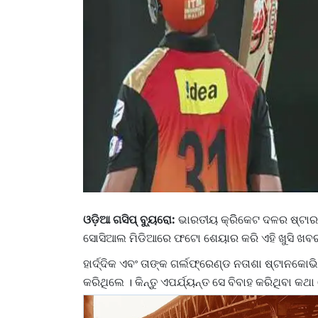
ଓଡ଼ିଆ ଗସିପ୍ ବ୍ୟୁରୋ:
ଭାରତୀୟ କ୍ରିିକେଟ ଦଳର ଷ୍ଟାର ଅ
ସୋସିଆଲ ମିଡିଆରେ ଫଟୋ ଶେୟାର କରି ଏହି ଖୁସି ଖବର 
ହାର୍ଦ୍ଦିକ ଏବଂ ତାଙ୍କ ଗର୍ଲଫ୍ରେଣ୍ଡ ନତାଶା ଷ୍ଟାନକୋ
କରିଥିଲେ । କିନ୍ତୁ ଏପର୍ଯ୍ୟନ୍ତ ସେ ବିବାହ କରିଥିବା କ