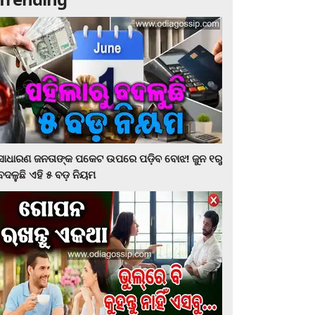
ସାଧାରଣ ଜନତାଙ୍କ ପକେଟ ଉପରେ ପଡ଼ିବ ବୋଝ! ଜୁନ ୧ରୁ
ବଦଳୁଛି ଏହି ୫ ବଡ଼ ନିୟମ