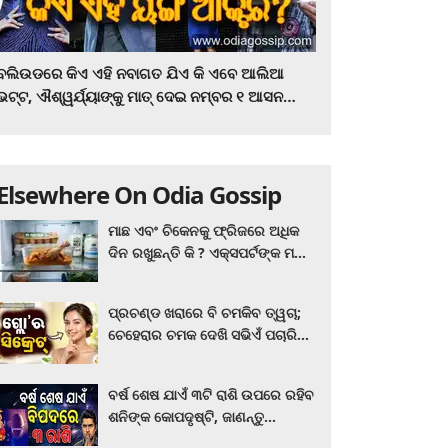
ବଲିଉଡରେ କିଏ ଏହି ନବାଗତ ଯିଏ କି ଏବେ ଆଲିଆ
ଭଟ୍ଟ, ଐଶ୍ୱର୍ଯ୍ୟାଙ୍କୁ ମାତ୍‌ ଦେଇ ନମ୍ବର ୧ ଆସନ
ହାତେଇଛନ୍ତି, ସିନେ ପ୍ରେମୀ ଏବେ ହିଁ ଜାଣି ନିଅନ୍ତୁ ...
Elsewhere On Odia Gossip
ମାଛ ଏବଂ ଚିକେନକୁ ଫ୍ରିଜରେ ଅଧିକ
ଦିନ ରଖୁଛନ୍ତି କି ? ଏକ୍ସପର୍ଟଙ୍କ ମତ
କିଛି ଏପରି ରହିଛି...
ପ୍ରଚଣ୍ଡ ଖରାରେ ବି ଚମକିବ ତ୍ୱଚା;
ଚେହେରାର ଚମକ ଦେଖି ସଭିଏଁ ପଚାରିବେ
ଗ୍ଲୋ’ର ସିକ୍ରେଟ! ଆପଣାନ୍ତୁ ଏହି...
ବର୍ଷ ଶେଷ ଯାଏଁ ୩ଟି ରାଶି ଉପରେ ରହିବ
ଶନିଙ୍କ କୋପଦୃଷ୍ଟି, ଜାଣନ୍ତୁ
ଆପଣଙ୍କ ରାଶି ଏଥିରେ ନାହିଁ ତ?