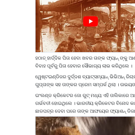
ହଠାତ୍ ହାର୍ଦ୍ଦିକ ପିତା ହେବା ଖବର ତାଙ୍କ ଫ୍ୟାନ୍ ଙ୍କୁ ଆଶ
ବିବାହ ପୂର୍ବରୁ ପିତା ହେବାର ସୌଭାଗ୍ୟ ଲାଭ କରିଥିଲେ ।
ୱେଷ୍ଟଇଣ୍ଡିଜର ଦୁର୍ଦ୍ଦଶ ବ୍ୟାଟ୍ସମ୍ୟାନ୍ ଭିଭିଆନ୍ ରିଚା
ଗୁପ୍ତାଙ୍କ ସହ ତାଙ୍କର ପ୍ରେମ ସମ୍ପର୍କ ଥିଲା । ଉଭୟଙ
ଇଂଲଣ୍ଡ କ୍ରିକେଟର ଜୋ ରୁଟ୍ ମଧ୍ୟ ଏହି ତାଲିକାରେ ଆସୁଛ
ଗର୍ଭବତୀ ହୋଇଥିଲେ । ଭାରତୀୟ କ୍ରିକେଟର ବିନୋଦ କାମ
ଛାଡପତ୍ର ଦେବା ପରେ ତାଙ୍କ ଆଫୟେର ଫ୍ୟାଶନ୍ ଡିଜା