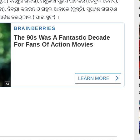
 ( ବନ୍ଧୁକ ଚାଳନା), ମଧୁରିକା ସୁହାସ ପାଟକର (ଟେବୁଲ ଟେନିସ),
ା), ଦିବ୍ୟା କକରନ ଓ ରାହୁଲ ଆବାରେ (କୁସ୍ତି), ସୁୟାଂଶ ନାରାୟଣ
ମନୀଷ ନରଓ୍ାଲ ( ପାରା ସୁଟିଂ) ।