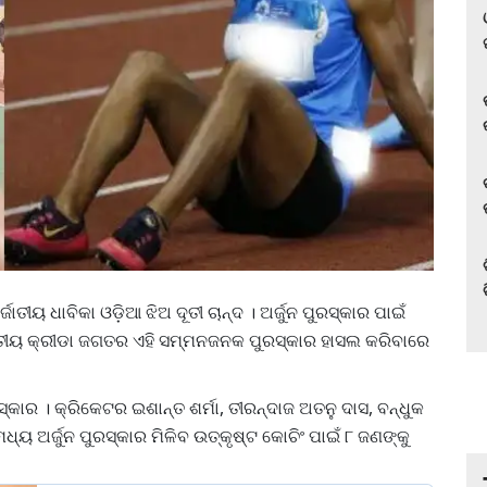
ତୀୟ ଧାବିକା ଓଡ଼ିଆ ଝିଅ ଦୂତୀ ଚାନ୍ଦ । ଅର୍ଜୁନ ପୁରସ୍କାର ପାଇଁ
ଭାରତୀୟ କ୍ରୀଡା ଜଗତର ଏହି ସମ୍ମନଜନକ ପୁରସ୍କାର ହାସଲ କରିବାରେ
ସ୍କାର । କ୍ରିକେଟର ଇଶାନ୍ତ ଶର୍ମା, ତୀରନ୍ଦାଜ ଅତନୁ ଦାସ, ବନ୍ଧୁକ
ମଧ୍ୟ ଅର୍ଜୁନ ପୁରସ୍କାର ମିଳିବ ଉତ୍କୃଷ୍ଟ କୋଚିଂ ପାଇଁ ୮ ଜଣଙ୍କୁ