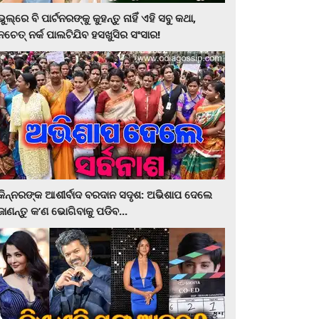
ଭୁଲ୍‌ରେ ବି ପାର୍ଟନରଙ୍କୁ କୁହନ୍ତୁ ନାହିଁ ଏହି ସବୁ କଥା,
ନଚେତ୍‌ ନର୍କ ପାଲଟିଯିବ ହସଖୁସିର ସଂସାର!
କିନ୍ନରଙ୍କ ଆଶୀର୍ବାଦ ବରଦାନ ସଦୃଶ: ଅଭିଶାପ ଦେଲେ
ଜାଣନ୍ତୁ କ’ଣ ଭୋଗିବାକୁ ପଡିବ...