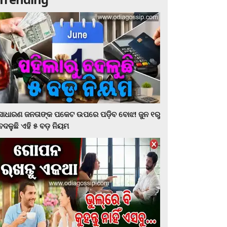
ସାଧାରଣ ଜନତାଙ୍କ ପକେଟ ଉପରେ ପଡ଼ିବ ବୋଝ! ଜୁନ ୧ରୁ
ବଦଳୁଛି ଏହି ୫ ବଡ଼ ନିୟମ