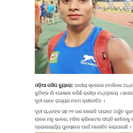
ଓଡ଼ିଆ ଗସିପ ବ୍ୟୁରୋ:
ଜାତୀୟ ସ୍ତରରେ ଚମକିଲେ ଅନ୍ତର୍ଜା
ଦୁତିଙ୍କ ନାଁ ଘୋଷଣା କରିଛି କ୍ରୀଡ଼ା ମନ୍ତ୍ରାଳୟ । 
ଦୂତୀ ହେବେ ରାଜ୍ୟର ନବମ କ୍ରୀଡାବିତ ।
ଦୂତୀ ଚାନ୍ଦଙ୍କ ସହ ୨୭ ଜଣ ଖେଳାଳି ପାଇବେ ଅର୍ଜୁନ ପୁର
ଚାଳକ ମନୁ ଭାକର, ମହିଳା କ୍ରିକେଟର ଦୀପ୍ତି ଶର୍ମାଙ୍କୁ 
ଦ୍ରୋଣାଚାର୍ଯ୍ୟ ପୁରସ୍କାର ପାଇଁ ମନୋନିତ କରାଯାଇଛି ।