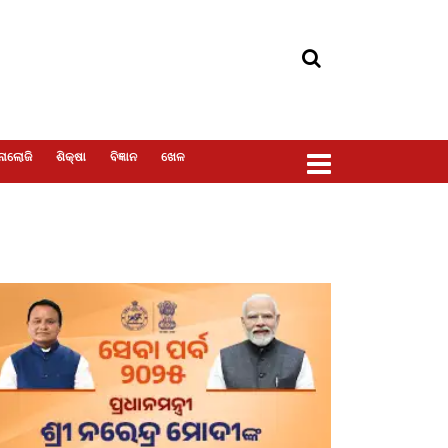
ୋଲୋଜି
ଶିକ୍ଷା
ବିଜ୍ଞାନ
ଖେଳ