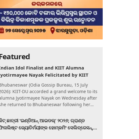
Featured
Indian Idol Finalist and KIIT Alumna
Jyotirmayee Nayak Felicitated by KIIT
Bhubaneswar (Odia Gossip Bureau, 15 July
2026): KIIT-DU accorded a grand welcome to its
alumna Jyotirmayee Nayak on Wednesday after
she returned to Bhubaneswar following her
qualification for the Gra
କିଟ୍‍ ଛାତ୍ରୀ ‘ଇଣ୍ଡିଆନ୍ ଆଇଡଲ୍‌’ ୨୦୨୬; ଗ୍ରାଣ୍ଡ
ଫିନାଲିଷ୍ଟ ଜ୍ୟୋତିର୍ମୟୀଙ୍କ ହୋମ୍‍କମିଂ ସେଲିବ୍ରେସନ୍‍,
କିଟରେ ଉଚ୍ଛ୍ୱସିତ ସମ୍ବର୍ଦ୍ଧନା