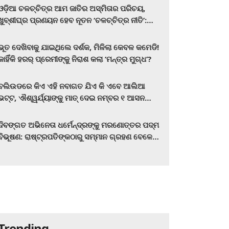
ଓଡ଼ିଆ ଚଳଚ୍ଚିତ୍ର ଆମ ଜାତିର ଅସ୍ମିତାର ପରିଚୟ,
ଖୁବ୍‌ଶୀଘ୍ର ପ୍ରଣୟନ ହେବ ନୂତନ ‘ଚଳଚ୍ଚିତ୍ର ନୀତି’:
ମୁଖ୍ୟମନ୍ତ୍ରୀ ମୋହନ ଚରଣ ମାଝୀ
ଭୂତ ଦେଖିବାକୁ ଯାଇଥିଲେ ଦର୍ଶକ, ମିଳିଲା କେବଳ କମେଡି!
କାହିଁକି ହରର୍‌ ପ୍ରେମୀଙ୍କୁ ନିରାଶ କଲା ‘ମନ୍ତ୍ର ମୁଗ୍ଧ’?
ବଲିଉଡରେ କିଏ ଏହି ନବାଗତ ଯିଏ କି ଏବେ ଆଲିଆ
ଭଟ୍ଟ, ଐଶ୍ୱର୍ଯ୍ୟାଙ୍କୁ ମାତ୍‌ ଦେଇ ନମ୍ବର ୧ ଆସନ
ହାତେଇଛନ୍ତି, ସିନେ ପ୍ରେମୀ ଏବେ ହିଁ ଜାଣି ନିଅନ୍ତୁ ...
ଦିବଙ୍ଗତ ଅଭିନେତା ଧର୍ମେନ୍ଦ୍ରଙ୍କୁ ମରଣୋତ୍ତର ପଦ୍ମ
ବିଭୂଷଣ: ରାଷ୍ଟ୍ରପତିଙ୍କଠାରୁ ସମ୍ମାନ ଗ୍ରହଣ ବେଳେ
ଭାବପ୍ରବଣ ହେଲେ ହେମା ମାଳିନୀ
Trending