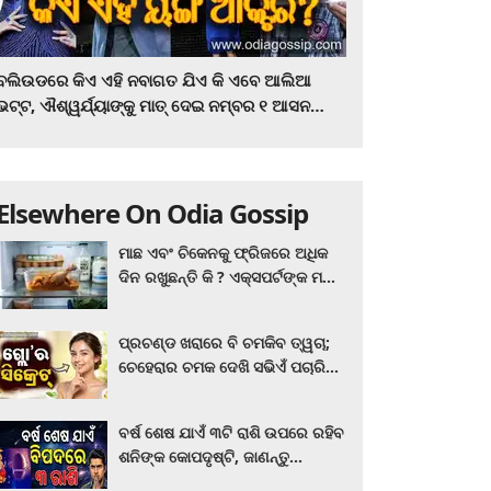
ବଲିଉଡରେ କିଏ ଏହି ନବାଗତ ଯିଏ କି ଏବେ ଆଲିଆ
ଭଟ୍ଟ, ଐଶ୍ୱର୍ଯ୍ୟାଙ୍କୁ ମାତ୍‌ ଦେଇ ନମ୍ବର ୧ ଆସନ
ହାତେଇଛନ୍ତି, ସିନେ ପ୍ରେମୀ ଏବେ ହିଁ ଜାଣି ନିଅନ୍ତୁ ...
Elsewhere On Odia Gossip
ମାଛ ଏବଂ ଚିକେନକୁ ଫ୍ରିଜରେ ଅଧିକ
ଦିନ ରଖୁଛନ୍ତି କି ? ଏକ୍ସପର୍ଟଙ୍କ ମତ
କିଛି ଏପରି ରହିଛି...
ପ୍ରଚଣ୍ଡ ଖରାରେ ବି ଚମକିବ ତ୍ୱଚା;
ଚେହେରାର ଚମକ ଦେଖି ସଭିଏଁ ପଚାରିବେ
ଗ୍ଲୋ’ର ସିକ୍ରେଟ! ଆପଣାନ୍ତୁ ଏହି...
ବର୍ଷ ଶେଷ ଯାଏଁ ୩ଟି ରାଶି ଉପରେ ରହିବ
ଶନିଙ୍କ କୋପଦୃଷ୍ଟି, ଜାଣନ୍ତୁ
ଆପଣଙ୍କ ରାଶି ଏଥିରେ ନାହିଁ ତ?