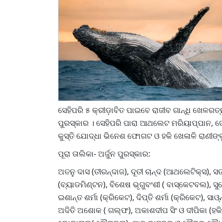
ସେହିପରି ୫ କ୍ରୀଡ଼ାବିତ ପାଇବେ ରାଜୀବ ଗାନ୍ଧି ଖେଳର
ପୁରସ୍କାର । ସେହିପରି ପାରା ଆଥଲେଟ ମରିୟାପ୍ପାନ, ଟେବ
କୁସ୍ତି ଯୋଦ୍ଧା ଭିନେଶ ଫୋଗଟ ଓ ହକି ଖେଳାଳି ରାଣୀଙ୍
ପୂରା ତାଲିକା- ଅର୍ଜୁନ ପୁରସ୍କାର:
ଅତନୁ ଦାସ (ତୀରନ୍ଦାଜ), ଦୂତୀ ଚାନ୍ଦ (ଆଥଲେଟିକ୍ସ), 
(ବ୍ୟାଡମିଣ୍ଟନ), ବିଶେଷ ଭୃଗୁବଂଶୀ ( ବାସ୍କେଟବଲ), ସୁ
ଇଶାନ୍ତ ଶର୍ମା (କ୍ରିକେଟ), ଦିପ୍ତି ଶର୍ମା (କ୍ରିକେଟ),
ଅଦିତି ଅଶୋକ ( ଗଲ୍ଫ), ଅକାଶଦୀପ ସିଂ ଓ ଦୀପିକା (ହକି