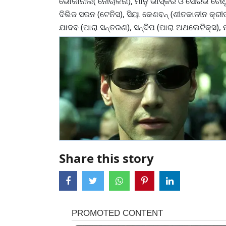
ଭୋକାନାଲ( ନୌଚାଳନା), ମାନୁ ଭାସ୍କର ଓ ସୌରଭ ଚୌଧୁରୀ
ଦିଭିଜ ସରନ (ଟେନିସ), ସିୟା କେଶବନ୍ (ଶୀତକାଳୀନ କ୍ରୀଡ
ଯାଦବ (ପାରା ସନ୍ତରଣ), ସନ୍ଦିପ (ପାରା ଅଥଲେଟିକ୍ସ), 
Share this story