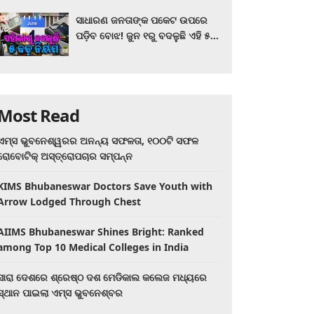
ସାଧାରଣ ଜନତାଙ୍କ ପକେଟ ଉପରେ
ପଡ଼ିବ ବୋଝ! ଜୁନ ୧ରୁ ବଦଳୁଛି ଏହି ୫
ବଡ଼ ନିୟମ
Most Read
ଏମ୍ସ ଭୁବନେଶ୍ୱରର ଅନନ୍ୟ ସଫଳତା, ୧୦୦ଟି ସଫଳ
ରୋବୋଟିକ୍ ଅସ୍ତ୍ରୋପଚାର ସମ୍ପନ୍ନ
KIMS Bhubaneswar Doctors Save Youth with
Arrow Lodged Through Chest
AIIMS Bhubaneswar Shines Bright: Ranked
among Top 10 Medical Colleges in India
ସାରା ଦେଶରେ ଶ୍ରେଷ୍ଠ ଦଶ ମେଡିକାଲ କଲେଜ ମଧ୍ୟରେ
ସ୍ଥାନ ପାଇଲା ଏମ୍ସ ଭୁବନେଶ୍ବର