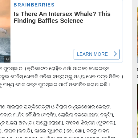
ତ୍ନ ପୁରସ୍କାର । କ୍ରିକେଟର ରୋହିତ ଶର୍ମା ପାଇବେ ଖେଳରତ୍ନ
ୁଲ ଟେନିସ୍ ଖେଳାଳି ମନିକା ବାତ୍ରାଙ୍କୁ ମଧ୍ୟ ଖେଳ ରତ୍ନ ମିଳିବ ।
କୁ ମଧ୍ୟ ଖେଳ ରତ୍ନ ପୁରସ୍କାର ପାଇଁ ମନୋନିତ କରାଯାଇଛି ।
ସତୀଶ ସାଇରାଜ ରାଙ୍କିରେଡ୍ଡୀ ଓ ଚିରାଗ ଚନ୍ଦ୍ରଶେଖର ରେଡ୍ଡୀ
ବେଦାର ମାନିସ କୌଶିକ (ବକ୍ସିଂ), ଲୋଭିନା ବରଗୋହେନ( ବକ୍ସିଂ),
 ସାଓ୍ନ୍ତ ଅଜୟ ଅନନ୍ତ ( ଅଶ୍ୱାରୋହଣ), ସଂଦେଶ ଝିଙ୍ଗନ (ଫୁଟବଲ),
), ଦୀପକ (କବାଡି), କାଲେ ସୁଧାକର ( ଖୋ ଖୋ), ଦତ୍ତୁ ବାବନ