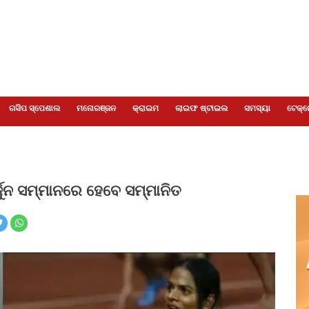
ଗସିପ ସ୍ପେଶାଲ
ମନୋରଞ୍ଜନ
କ୍ରାଇମ
ଲାଇଫ ଷ୍ଟାଇଲ
ସମସ୍ୟା
ଟେକ୍ନ
୍ଜୁନ ସମ୍ମାନରେ ହେବେ ସମ୍ମାନିତ