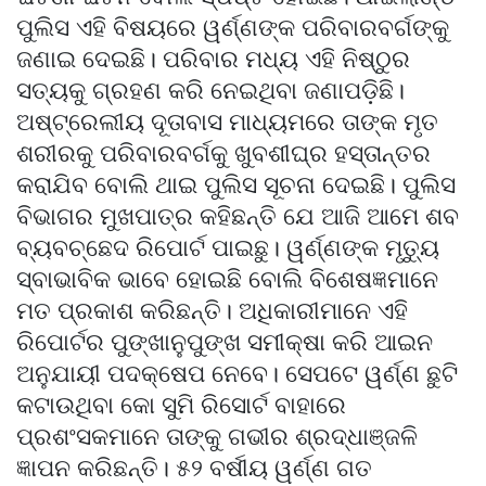
ପୁଲିସ ଏହି ବିଷୟରେ ୱର୍ଣ୍ଣଙ୍କ ପରିବାରବର୍ଗଙ୍କୁ
ଜଣାଇ ଦେଇଛି। ପରିବାର ମଧ୍ୟ ଏହି ନିଷ୍ଠୁର
ସତ୍ୟକୁ ଗ୍ରହଣ କରି ନେଇଥିବା ଜଣାପଡ଼ିଛି।
ଅଷ୍ଟ୍ରେଲୀୟ ଦୂତାବାସ ମାଧ୍ୟମରେ ତାଙ୍କ ମୃତ
ଶରୀରକୁ ପରିବାରବର୍ଗକୁ ଖୁବଶୀଘ୍ର ହସ୍ତାନ୍ତର
କରାଯିବ ବୋଲି ଥାଇ ପୁଲିସ ସୂଚନା ଦେଇଛି। ପୁଲିସ
ବିଭାଗର ମୁଖପାତ୍ର କହିଛନ୍ତି ଯେ ଆଜି ଆମେ ଶବ
ବ୍ୟବଚ୍ଛେଦ ରିପୋର୍ଟ ପାଇଛୁ। ୱର୍ଣ୍ଣଙ୍କ ମୃତ୍ୟୁ
ସ୍ବାଭାବିକ ଭାବେ ହୋଇଛି ବୋଲି ବିଶେଷଜ୍ଞମାନେ
ମତ ପ୍ରକାଶ କରିଛନ୍ତି। ଅଧିକାରୀମାନେ ଏହି
ରିପୋର୍ଟର ପୁଙ୍ଖାନୁପୁଙ୍ଖ ସମୀକ୍ଷା କରି ଆଇନ
ଅନୁଯାୟୀ ପଦକ୍ଷେପ ନେବେ। ସେପଟେ ୱର୍ଣ୍ଣ ଛୁଟି
କଟାଉଥିବା କୋ ସୁମି ରିସୋର୍ଟ ବାହାରେ
ପ୍ରଶଂସକମାନେ ତାଙ୍କୁ ଗଭୀର ଶ୍ରଦ୍ଧାଞ୍ଜଳି
ଜ୍ଞାପନ କରିଛନ୍ତି। ୫୨ ବର୍ଷୀୟ ୱର୍ଣ୍ଣ ଗତ