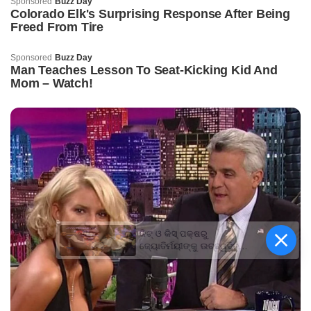
କିଟ୍‍ ଓ କିସ୍‍ ପକ୍ଷରୁ
ଜ୍ୟୋତିର୍ମୟୀଙ୍କୁ ଉଚ୍ଛ୍ୱସିତ
ସମ୍ବର୍ଦ୍ଧନା; ୫ଲକ୍ଷ ଟଙ୍କାର
ପ୍ରୋତ୍ସାହନ ରାଶି ପ୍ରଦାନ