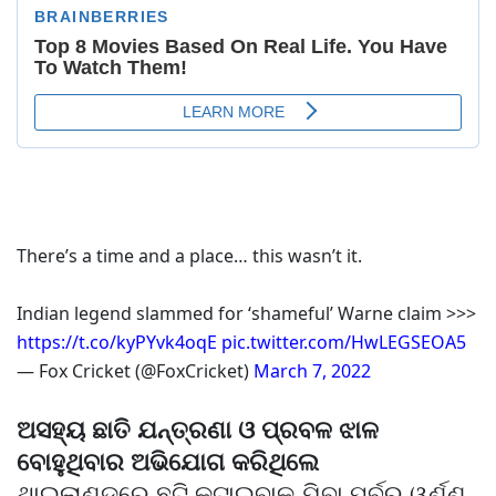
There’s a time and a place… this wasn’t it.
Indian legend slammed for ‘shameful’ Warne claim >>>
https://t.co/kyPYvk4oqE
pic.twitter.com/HwLEGSEOA5
— Fox Cricket (@FoxCricket)
March 7, 2022
ଅସହ୍ୟ ଛାତି ଯନ୍ତ୍ରଣା ଓ ପ୍ରବଳ ଝାଳ
ବୋହୁଥିବାର ଅଭିଯୋଗ କରିଥିଲେ
ଥାଇଲାଣ୍ଡରେ ଛୁଟି କଟାଇବାକୁ ଯିବା ପୂର୍ବରୁ ୱର୍ଣ୍ଣ