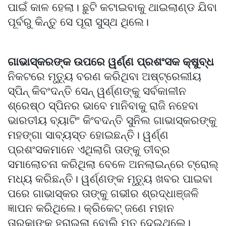
ପାଇଁ କାଳ ହେଲା। ଛୁଟି କଟାଇବାକୁ ଥାଇଲାଣ୍ଡ ଯିବା
ପୂର୍ବରୁ କିନ୍ତୁ ସେ ପୂରା ସୁସ୍ଥ ଥିଲେ।
ଗାଭାସ୍କରଙ୍କ ଉପରେ ୱର୍ଣ୍ଣ ପ୍ରଶଂସକ କ୍ଷୁବ୍ଧ
ନିକଟରେ ମୃତ୍ୟୁ ବରଣ କରିଥିବା ଅଷ୍ଟ୍ରେଲୀୟ
ସ୍ପିନ୍ କିବଂଦନ୍ତି ସେନ୍ ୱର୍ଣ୍ଣଙ୍କୁ ସର୍ବକାଳୀନ
ଶ୍ରେଷ୍ଠ ସ୍ପିନର ଭାବେ ମାନିବାକୁ ରାଜି ନହେବା
ଭାରତୀୟ ବ୍ୟାଟିଂ କିଂବଦନ୍ତି ସୁନିଲ ଗାଭାସ୍କରଙ୍କୁ
ମହଙ୍ଗା ସାବ୍ୟସ୍ତ ହୋଇଛନ୍ତି। ୱର୍ଣ୍ଣ
ପ୍ରଶଂସକମାନେ ଏଥିଲାଗି ତାଙ୍କୁ ତୀବ୍ର
ସମାଲୋଚନା କରିଥିଲା ବେଳେ ଅନଲାଇନ୍‌ରେ ଟ୍ରୋଲ୍
ମଧ୍ୟ କରିଛନ୍ତି। ୱର୍ଣ୍ଣଙ୍କ ମୃତ୍ୟୁ ଖବର ପାଇବା
ପରେ ଗାଭାସ୍କର ତାଙ୍କୁ ଗଭୀର ଶ୍ରଦ୍ଧାଞ୍ଜଳି
ଜ୍ଞାପନ କରିଥିଲେ। କ୍ରି‌କେଟ୍ ଜଣେ ମହାନ
ତାରକାଙ୍କୁ ହରାଇଲା ବୋଲି ମତ ଦେଇଥିଲେ।