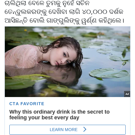
ଚାଲିଥିଲା ବେଳେ ତୁମକୁ ନୁହେଁ ସଚିନ
ତେନ୍ଦୁଲକରଙ୍କୁ ଦେଖିବା ଲାଗି ୪୦,୦୦୦ ଦର୍ଶକ
ଆସିଛନ୍ତି ବୋଲି ଗାଙ୍ଗୁଲିଙ୍କୁ ୱର୍ଣ୍ଣ କହିଥିଲେ।