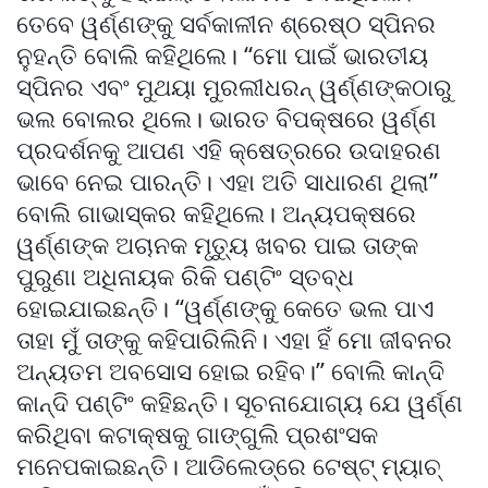
ତେବେ ୱର୍ଣ୍ଣଙ୍କୁ ସର୍ବକାଳୀନ ଶ୍ରେଷ୍ଠ ସ୍ପିନର
ନୁହନ୍ତି ବୋଲି କହିଥିଲେ। ‘‘ମୋ ପାଇଁ ଭାରତୀୟ
ସ୍ପିନର ଏବଂ ମୁଥୟା ମୁରଲୀଧରନ୍ ୱର୍ଣ୍ଣଙ୍କଠାରୁ
ଭଲ ବୋଲର ଥିଲେ। ଭାରତ ବିପକ୍ଷରେ ୱର୍ଣ୍ଣ
ପ୍ରଦର୍ଶନକୁ ଆପଣ ଏହି କ୍ଷେତ୍ରରେ ଉଦାହରଣ
ଭାବେ ନେଇ ପାରନ୍ତି। ଏହା ଅତି ସାଧାରଣ ଥିଲା’’
ବୋଲି ଗାଭାସ୍କର କହିଥିଲେ। ଅନ୍ୟପକ୍ଷରେ
ୱର୍ଣ୍ଣଙ୍କ ଅଚାନକ ମୃତ୍ୟୁ ଖବର ପାଇ ତାଙ୍କ
ପୁରୁଣା ଅଧିନାୟକ ରିକି ପଣ୍ଟିଂ ସ୍ତବ୍ଧ
ହୋଇଯାଇଛନ୍ତି। ‘‘ୱର୍ଣ୍ଣଙ୍କୁ କେତେ ଭଲ ପାଏ
ତାହା ମୁଁ ତାଙ୍କୁ କହିପାରିଲିନି। ଏହା ହିଁ ମୋ ଜୀବନର
ଅନ୍ୟତମ ଅବସୋସ ହୋଇ ରହିବ।’’ ବୋଲି କାନ୍ଦି
କାନ୍ଦି ପଣ୍ଟିଂ କହିଛନ୍ତି। ସୂଚନାଯୋଗ୍ୟ ଯେ ୱର୍ଣ୍ଣ
କରିଥିବା କଟାକ୍ଷକୁ ଗାଙ୍ଗୁଲି ପ୍ରଶଂସକ
ମନେପକାଇଛନ୍ତି। ଆଡିଲେଡ୍‌ରେ ଟେଷ୍ଟ୍ ମ୍ୟାଚ୍