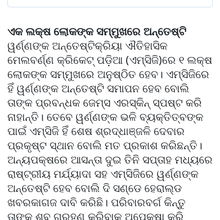
ଏକ ଲକ୍ଷ ଲୋକଙ୍କ ସମ୍ମୁଖରେ ଅନ୍ତେଷ୍ଟି
ୱର୍ଣ୍ଣଙ୍କ ଅନ୍ତେଷ୍ଟିକ୍ରିୟା ଐତିହାସିକ
ମେଲବର୍ଣ୍ଣ କ୍ରିକେଟ୍ ପଡ଼ିଆ (ଏମ୍‌ସିଜି)ରେ ୧ ଲକ୍ଷ
ଲୋକଙ୍କ ସମ୍ମୁଖରେ ଅନୁଷ୍ଠିତ ହେବ। ଏମ୍‌ସିଜିରେ
ହିଁ ୱର୍ଣ୍ଣଙ୍କ ଅନ୍ତେଷ୍ଟି ସମାପନ ହେବ ବୋଲି
ତାଙ୍କ ପ୍ରବନ୍ଧକ ଜେମ୍ସ ଏରସ୍କିନ୍ ସ୍ପଷ୍ଟ କରି
ନାହାନ୍ତି। ତେବେ ୱର୍ଣ୍ଣଙ୍କ ଭଳି ବ୍ୟକ୍ତିତ୍ବଙ୍କ
ପାଇଁ ଏମ୍‌ସିଜି ହିଁ ଶେଷ ଶ୍ରଦ୍ଧାଞ୍ଜଳି ଦେବାର
ପ୍ରକୃଷ୍ଟ ସ୍ଥାନ ବୋଲି ମତ ପ୍ରକାଶ କରିଛନ୍ତି।
ଅନ୍ୟପକ୍ଷରେ ଆସନ୍ତା ଦୁଇ ତିନି ସପ୍ତାହ ମଧ୍ୟରେ
ରାଷ୍ଟ୍ରୀୟ ମର୍ଯ୍ୟାଦା ସହ ଏମ୍‌ସିଜିରେ ୱର୍ଣ୍ଣଙ୍କ
ଅନ୍ତେଷ୍ଟି ହେବ ବୋଲି ଦି ସଣ୍ଡେ ହେରାଲ୍ଡ
ଖବରକାଗଜ ଦାବି କରିଛି। ପରିବାରବର୍ଗ କିନ୍ତୁ
ତାଙ୍କ ଶବ ଗ୍ରହଣ କରିବାକୁ ଅପେକ୍ଷା କରି