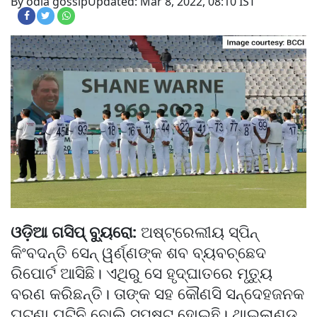
By odia gossip
Updated: Mar 8, 2022, 08:10 IST
ଓଡ଼ିଆ ଗସିପ୍ ବ୍ୟୁରୋ:
ଅଷ୍ଟ୍ରେଲୀୟ ସ୍ପିନ୍
କିଂବଦନ୍ତି ସେନ୍ ୱର୍ଣ୍ଣଙ୍କ ଶବ ବ୍ୟବଚ୍ଛେଦ
ରିପୋର୍ଟ ଆସିଛି। ଏଥିରୁ ସେ ହୃଦ୍‌ଘାତରେ ମୃତ୍ୟୁ
ବରଣ କରିଛନ୍ତି। ତାଙ୍କ ସହ କୌଣସି ସନ୍ଦେହଜନକ
ଘଟଣା ଘଟିନି ବୋଲି ସ୍ପଷ୍ଟ ହୋଇଛି। ଥାଇଲାଣ୍ଡ