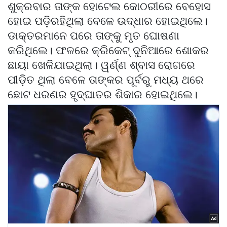
ଶୁକ୍ରବାର ତାଙ୍କ ହୋଟେଲ କୋଠରୀରେ ବେହୋସ
ହୋଇ ପଡ଼ିରହିଥିଲା ବେଳେ ଉଦ୍ଧାର ହୋଇଥିଲେ।
ଡାକ୍ତରମାନେ ପରେ ତାଙ୍କୁ ମୃତ ଘୋଷଣା
କରିଥିଲେ। ଫଳରେ କ୍ରିକେଟ୍ ଦୁନିଆରେ ଶୋକର
ଛାୟା ଖେଳିଯାଇଥିଲା। ୱର୍ଣ୍ଣ ଶ୍ବାସ ରୋଗରେ
ପୀଡ଼ିତ ଥିଲା ବେଳେ ତାଙ୍କର ପୂର୍ବରୁ ମଧ୍ୟ ଥରେ
ଛୋଟ ଧରଣର ହୃଦ୍‌ଘାତର ଶିକାର ହୋଇଥିଲେ।