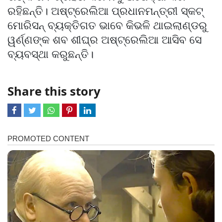
ରହିଛନ୍ତି। ଅଷ୍ଟ୍ରେଲିଆ ପ୍ରଧାନମନ୍ତ୍ରୀ ସ୍କଟ୍
ମୋରିସନ୍‌ ବ୍ୟକ୍ତିଗତ ଭାବେ କିଭଳି ଥାଇଲାଣ୍ଡରୁ
ୱର୍ଣ୍ଣଙ୍କ ଶବ ଶୀଘ୍ର ଅଷ୍ଟ୍ରେଲିଆ ଆସିବ ସେ
ବ୍ୟବସ୍ଥା କରୁଛନ୍ତି।
Share this story