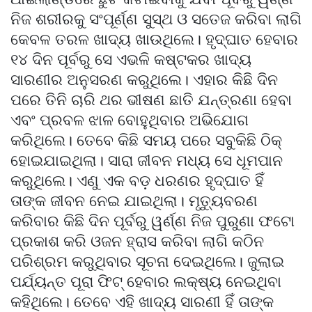
ନିଜ ଶରୀରକୁ ସଂପୂର୍ଣ୍ଣ ସୁସ୍ଥ ଓ ସତେଜ କରିବା ଲାଗି
କେବଳ ତରଳ ଖାଦ୍ୟ ଖାଉଥିଲେ। ହୃଦ୍‌ଘାତ ହେବାର
୧୪ ଦିନ ପୂର୍ବରୁ ସେ ଏଭଳି କଷ୍ଟକର ଖାଦ୍ୟ
ସାରଣୀର ଅନୁସରଣ କରୁଥିଲେ। ଏହାର କିଛି ଦିନ
ପରେ ତିନି ଚାରି ଥର ଭୀଷଣ ଛାତି ଯନ୍ତ୍ରଣା ହେବା
ଏବଂ ପ୍ରବଳ ଝାଳ ବୋହୁଥିବାର ଅଭିଯୋଗ
କରିଥିଲେ। ତେବେ କିଛି ସମୟ ପରେ ସବୁକିଛି ଠିକ୍
ହୋଇଯାଇଥିଲା। ସାରା ଜୀବନ ମଧ୍ୟ ସେ ଧୂମପାନ
କରୁଥିଲେ। ଏଣୁ ଏକ ବଡ଼ ଧରଣର ହୃଦ୍‌ଘାତ ହିଁ
ତାଙ୍କ ଜୀବନ ନେଇ ଯାଇଥିଲା। ମୃତ୍ୟୁବରଣ
କରିବାର କିଛି ଦିନ ପୂର୍ବରୁ ୱର୍ଣ୍ଣ ନିଜ ପୁରୁଣା ଫଟୋ
ପ୍ରକାଶ କରି ଓଜନ ହ୍ରାସ କରିବା ଲାଗି କଠିନ
ପରିଶ୍ରମ କରୁଥିବାର ସୂଚନା ଦେଇଥିଲେ। ଜୁଲାଇ
ପର୍ଯ୍ୟନ୍ତ ପୂରା ଫିଟ୍ ହେବାର ଲକ୍ଷ୍ୟ ନେଇଥିବା
କହିଥିଲେ। ତେବେ ଏହି ଖାଦ୍ୟ ସାରଣୀ ହିଁ ତାଙ୍କ