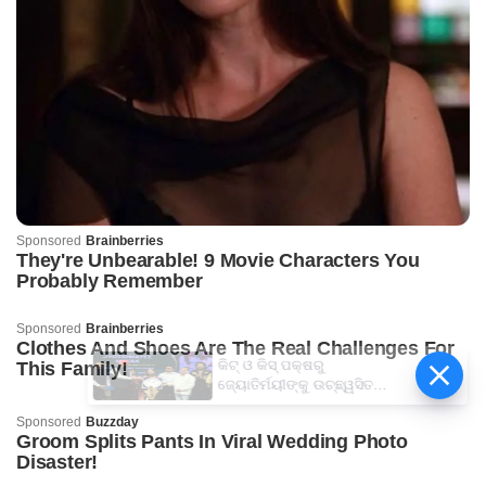
କିଟ୍‍ ଓ କିସ୍‍ ପକ୍ଷରୁ
ଜ୍ୟୋତିର୍ମୟୀଙ୍କୁ ଉଚ୍ଛ୍ୱସିତ
ସମ୍ବର୍ଦ୍ଧନା; ୫ଲକ୍ଷ ଟଙ୍କାର
ପ୍ରୋତ୍ସାହନ ରାଶି ପ୍ରଦାନ