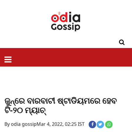
ଓଡିଶା
ଦେଶ-
ପଲିଟିକ୍ସ
ପ୍ରଶାସନ
ସ୍ୱାସ୍ଥ୍ୟ
ଗସିପ
ମନୋରଞ୍ଜନ
କ୍ରାଇମ
ଲାଇଫ
ସମସ୍ୟା
ଟେକ୍ନୋଲୋଜି
ଶିକ୍ଷା
ବିଜ୍ଞାନ
ଖେଳ
ବିଦେଶ
ସ୍ପେଶାଲ
ଷ୍ଟାଇଲ
ଜୁନ୍‌ରେ ବାରବାଟୀ ଷ୍ଟାଡିୟମରେ ହେବ
ଟି-୨୦ ମ୍ୟାଚ୍‌
By odia gossip
Mar 4, 2022, 02:25 IST