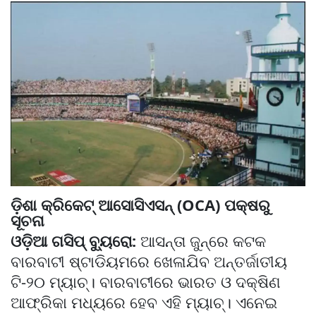
ଡ଼ିଶା କ୍ରିକେଟ୍ ଆସୋସିଏସନ୍ (OCA) ପକ୍ଷରୁ
ସୂଚନା
ଓଡ଼ିଆ ଗସିପ୍ ବ୍ୟୁରୋ:
ଆସନ୍ତା ଜୁନ୍‌ରେ କଟକ
ବାରବାଟୀ ଷ୍ଟାଡିୟମରେ ଖେଳାଯିବ ଅନ୍ତର୍ଜାତୀୟ
ଟି-୨୦ ମ୍ୟାଚ୍‌। ବାରବାଟୀରେ ଭାରତ ଓ ଦକ୍ଷିଣ
ଆଫ୍ରିକା ମଧ୍ୟରେ ହେବ ଏହି ମ୍ୟାଚ୍‌। ଏନେଇ