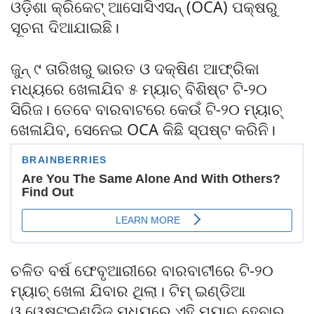
ଓଡ଼ିଶା କ୍ରିକେଟ୍ ଆସୋସିଏସନ୍ (OCA) ପକ୍ଷରୁ
ସୂଚନା ଦିଆଯାଇଛି।
ଜୁନ୍ ୯ ତାରିଖରୁ ଭାରତ ଓ ଦକ୍ଷିଣ ଆଫ୍ରିକା
ମଧ୍ୟରେ ଖେଳାଯିବ ୫ ମ୍ୟାଚ୍ ବିଶିଷ୍ଟ ଟି-୨୦
ସିରିଜ। ତେବେ ବାରବାଟରେ କେଉଁ ଟି-୨୦ ମ୍ୟାଚ୍‌
ଖେଳାଯିବ, ସେନେଇ OCA କିଛି ସ୍ପଷ୍ଟ କରିନି।
ଚଳିତ ବର୍ଷ ଫେବୃଆରୀରେ ବାରବାଟୀରେ ଟି-୨୦
ମ୍ୟାଚ୍‌ ଖେଳା ଯିବାର ଥିଲା। ଟିମ୍‌ ଇଣ୍ଡିଆ
ଓ ୱେଷ୍ଟଇଣ୍ଡିଜ୍‌ ମଧ୍ୟରେ ଏହି ମ୍ୟାଚ୍‌ ହେବାର