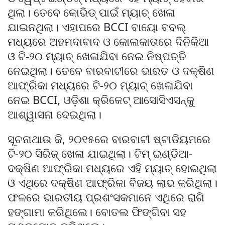
ଥିଲା। ତେବେ କୋଭିଡ୍‌ ପାଇଁ ମ୍ୟାଚ୍‌ ଖେଳା
ଯାଇନଥିଲା। ଏହାପରେ BCCI ବାୟୋ ବବଲ୍‌
ମଧ୍ୟରେ ଅହମଦାବାଦ ଓ କୋଲକାତାରେ ଦିନିକିଆ
ଓ ଟି-୨୦ ମ୍ୟାଚ୍‌ ଖେଳାଯିବା ନେଇ ନିଷ୍ପତ୍ତି
ନେଇଥିଲା। ତେବେ ବାରବାଟୀରେ ଭାରତ ଓ ଦକ୍ଷିଣ
ଆଫ୍ରିକା ମଧ୍ୟରେ ଟି-୨୦ ମ୍ୟାଚ୍‌ ଖେଳାଯିବା
ନେଇ BCCI, ଓଡ଼ିଶା କ୍ରିକେଟ୍ ଆସୋସିଏସନ୍‌କୁ
ଆଶ୍ୱାସନା ଦେଇଥିଲା।
ସୂଚନାଥାଉ କି, ୨୦୧୫ରେ ବାରବାଟୀ ଷ୍ଟାଡିୟମରେ
ଟି-୨୦ ସିରିଜ୍‌ ଖେଳା ଯାଇଥିଲା। ଟିମ୍‌ ଇଣ୍ଡିଆ-
ଦକ୍ଷିଣ ଆଫ୍ରିକା ମଧ୍ୟରେ ଏହି ମ୍ୟାଚ୍‌ ହୋଇଥିଲା
ଓ ଏଥିରେ ଦକ୍ଷିଣ ଆଫ୍ରିକା ବିଜୟ ଲାଭ କରିଥିଲା।
ଫଳରେ ଭାରତୀୟ ପ୍ରଶଂସକମାନେ ଏଥିରେ ରାଗି
ହଙ୍ଗାମା କରିଥିଲେ। ବୋତଲ ଫିଙ୍ଗିବା ସହ