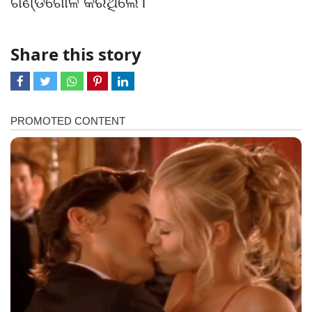
ଗଣ୍ଡଗୋଳ କରିଥିଲେ।
Share this story