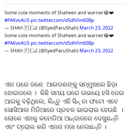
Some cute moments of Shaheen and warner😂❤️
#PAKvsAUS
pic.twitter.com/d5dhFm60Bp
— SHAH 🇵🇰🏏 (@SyedParuShah)
March 23, 2022
Some cute moments of Shaheen and warner😂❤️
#PAKvsAUS
pic.twitter.com/d5dhFm60Bp
— SHAH 🇵🇰🏏 (@SyedParuShah)
March 23, 2022
ଏହା ପରେ ଜଣେ ଆରଡଣଙ୍କୁ ସମ୍ମୁଖରେ ଛିଡ଼ା
ହୋଇଗଲେ । କିଛି ସମୟ ପରେ ଉଭୟେ ହସି ଦେଇ
ଆଗକୁ ବଢ଼ିଥିଲେ, କିନ୍ତୁ ଏହି ସିନ୍ ବା ଫଟୋ ଏବେ
ସୋସିଆଲ ମିଡିଆରେ ପ୍ରବଳ ଭାଇରାଲ ହେଉଛି ।
ଲୋକେ ଏହାକୁ କମେଡିଆ ଆନ୍ଦାଜରେ ଦେଖୁଛନ୍ତି
ଏବଂ ଟ୍ରୋଲ କରି ଏହାର ମଜା ନେଉଛନ୍ତି ।