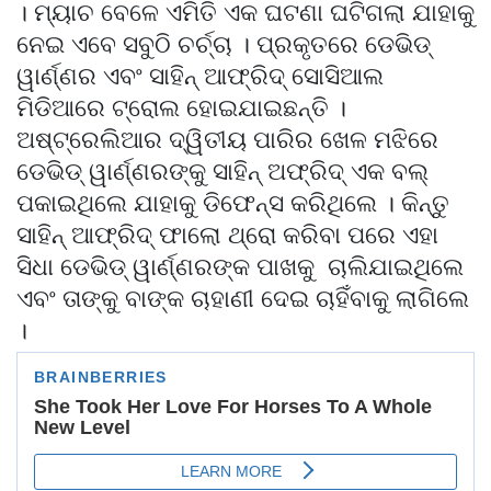
। ମ୍ୟାଚ ବେଳେ ଏମିତି ଏକ ଘଟଣା ଘଟିଗଲା ଯାହାକୁ
ନେଇ ଏବେ ସବୁଠି ଚର୍ଚ୍ଚା । ପ୍ରକୃତରେ ଡେଭିଡ୍
ୱାର୍ଣ୍ଣର ଏବଂ ସାହିନ୍ ଆଫ୍ରିଦ୍ ସୋସିଆଲ
ମିଡିଆରେ ଟ୍ରୋଲ ହୋଇଯାଇଛନ୍ତି ।
ଅଷ୍ଟ୍ରେଲିଆର ଦ୍ୱିତୀୟ ପାରିର ଖେଳ ମଝିରେ
ଡେଭିଡ୍ ୱାର୍ଣ୍ଣରଙ୍କୁ ସାହିନ୍ ଅଫ୍ରିଦ୍ ଏକ ବଲ୍
ପକାଇଥିଲେ ଯାହାକୁ ଡିଫେନ୍ସ କରିଥିଲେ । କିନ୍ତୁ
ସାହିନ୍ ଆଫ୍ରିଦ୍ ଫାଲୋ ଥ୍ରୋ କରିବା ପରେ ଏହା
ସିଧା ଡେଭିଡ୍ ୱାର୍ଣ୍ଣରଙ୍କ ପାଖକୁ ଚାଲିଯାଇଥିଲେ
ଏବଂ ତାଙ୍କୁ ବାଙ୍କ ଚାହାଣୀ ଦେଇ ଚାହିଁବାକୁ ଲାଗିଲେ
।