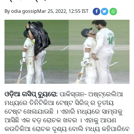
By odia gossip
Mar 25, 2022, 12:55 IST
ଓଡ଼ିଆ ଗସିପ୍ ବ୍ୟୁରୋ:
ପାକିସ୍ତାନ- ଅଷ୍ଟ୍ରେଲିଆ
ମଧ୍ୟରେ ତିନିଟିକିଆ ଟେଷ୍ଟ ସିରିଜ୍ ର ତୃତୀୟ
ଟେଷ୍ଟ ଖେଳାଯାଉଛି । ଏହାରି ମଧ୍ୟରେ ସାମ୍ନାକୁ
ଆସିଛି ଏକ ବଡ଼ ରୋଚକ ଖବର । ଏହାକୁ ଆପଣ
କଉତିକିଆ ରୋଚକ ଦୃଶ୍ୟ ବୋଲି ମଧ୍ୟ କହିପାରିବେ