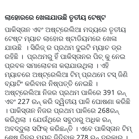
ଲାହୋରରେ ଖେଳାଯାଉଛି ତୃତୀୟ ଟେଷ୍ଟ
ପାକିସ୍ତାନ ଏବଂ ଅଷ୍ଟ୍ରେଲିଆ ମଦ୍ୟରେ ତୃତୀୟ
ଟେଷ୍ଟ ମ୍ୟାଚ ଲାହୋର ଷ୍ଟାଡିୟମରେ ଖେଳା
ଯାଉଛି । ସିରିଜ୍ ର ପ୍ରଥମ ଦୁଇଟି ମ୍ୟାଚ ଡ୍ର
ରହିଛି । ପ୍ରଥମରୁ ହିଁ ପାକିସ୍ତାନର ପିଚ୍ କୁ ନେଇ
ପ୍ରବଳ ସମାଲୋଚନା କରାଯାଉଥିଲା । ଏହି
ମ୍ୟାଚରେ ଅଷ୍ଟ୍ରେଲିଆ ଟିମ୍ ପ୍ରଥମେ ଟସ୍ ଜିଣି
ବ୍ୟାଟିଂ କରିବାର ନିଷ୍ପତ୍ତି ନେଇଛି ।
ଅଷ୍ଟ୍ରେଲିଆ ନିଜର ପ୍ରଥମ ପାଳିରେ 391 ରନ୍
ଏବଂ 227 ରନ୍ କରି ଦ୍ୱିତୀୟ ପାଳି ଘୋଷଣା କରିଛି
। ପାକିସ୍ତାନ ନିଜର ପ୍ରଥମ ପାଳିରେ 268ରନ୍
କରିଥିଲା । ଯେଉଁଥିରେ ସବୁଠାରୁ ଅଧିକ ରନ୍
ଅବଦ୍ଦୁଲା ସଫିକ୍ କରିଛନ୍ତି । ଏବେ ପାକିସ୍ତାନ ଟିମ୍
ଶେଷ ଦିନର ମ୍ୟଚ ଜିତିବାକୁ 278 ରନ୍ ଦରକାର ।