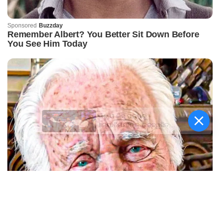
କିଟ୍‍ ଓ କିସ୍‍ ପକ୍ଷରୁ
ଜ୍ୟୋତିର୍ମୟୀଙ୍କୁ ଉଚ୍ଛ୍ୱସିତ
ସମ୍ବର୍ଦ୍ଧନା; ୫ଲକ୍ଷ ଟଙ୍କାର
ପ୍ରୋତ୍ସାହନ ରାଶି ପ୍ରଦାନ