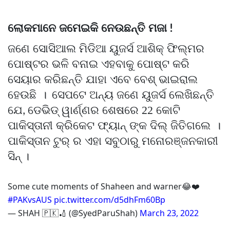
ଲୋକମାନେ ଜମେଇକି ନେଉଛନ୍ତି ମଜା
!
ଜଣେ ସୋସିଆଲ ମିଡିଆ ୟୁଜର୍ସ ଆଶିକ୍ ଫିଲ୍ମର
ପୋଷ୍ଟର ଭଳି ବନାଇ ଏହବାକୁ ପୋଷ୍ଟ କରି
ସେୟାର କରିଛନ୍ତି ଯାହା ଏବେ ବେଶ୍ ଭାଇରାଲ
ହେଉଛି
।
ସେପଟେ ଅନ୍ୟ ଜଣେ ୟୁଜର୍ସ ଲେଖିଛନ୍ତି
ଯେ
ଡେଭିଡ୍ ୱାର୍ଣ୍ଣର ଶେଷରେ 22 କୋଟି
,
ପାକିସ୍ତାନୀ କ୍ରିକେଟ ଫ୍ୟାନ୍ ଙ୍କ ଦିଲ୍ ଜିତିଗଲେ
।
ପାକିସ୍ତାନ ଟୁର୍ ର ଏହା ସବୁଠାରୁ ମନୋରଞ୍ଜନକାରୀ
ସିନ୍ ।
Some cute moments of Shaheen and warner😂❤️
#PAKvsAUS
pic.twitter.com/d5dhFm60Bp
— SHAH 🇵🇰🏏 (@SyedParuShah)
March 23, 2022