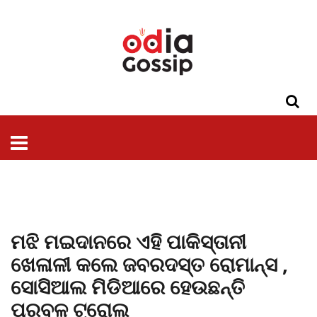
ଓଡିଶା
ଦେଶ-
ପଲିଟିକ୍ସ
ପ୍ରଶାସନ
ସ୍ୱାସ୍ଥ୍ୟ
ଗସିପ
ମନୋରଞ୍ଜନ
କ୍ରାଇମ
ଲାଇଫ
ସମସ୍ୟା
ଟେକ୍ନୋଲୋଜି
ଶିକ୍ଷା
ବିଜ୍ଞାନ
ଖେଳ
ବିଦେଶ
ସ୍ପେଶାଲ
ଷ୍ଟାଇଲ
ମଝି ମଇଦାନରେ ଏହି ପାକିସ୍ତାନୀ
ଖେଳାଳୀ କଲେ ଜବରଦସ୍ତ ରୋମାନ୍ସ ,
ସୋସିଆଲ ମିଡିଆରେ ହେଉଛନ୍ତି
ପ୍ରବଳ ଟ୍ରୋଲ