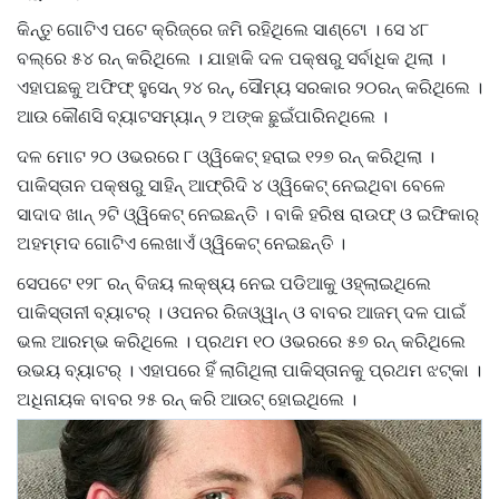
କିନ୍ତୁ ଗୋଟିଏ ପଟେ କ୍ରିଜ୍‌ରେ ଜମି ରହିଥିଲେ ସାଣ୍ଟୋ । ସେ ୪୮
ବଲ୍‌ରେ ୫୪ ରନ୍‌ କରିଥିଲେ । ଯାହାକି ଦଳ ପକ୍ଷରୁ ସର୍ବାଧିକ ଥିଲା ।
ଏହାପଛକୁ ଅଫିଫ୍‌ ହୁସେନ୍‌ ୨୪ ରନ୍‌, ସୌମ୍ୟ ସରକାର ୨୦ରନ୍‌ କରିଥିଲେ ।
ଆଉ କୌଣସି ବ୍ୟାଟସମ୍ୟାନ୍‌ ୨ ଅଙ୍କ ଛୁଇଁପାରିନଥିଲେ ।
ଦଳ ମୋଟ ୨୦ ଓଭରରେ ୮ ଓ୍ୱିକେଟ୍‌ ହରାଇ ୧୨୭ ରନ୍‌ କରିଥିଲା ।
ପାକିସ୍ତାନ ପକ୍ଷରୁ ସାହିନ୍‌ ଆଫ୍ରିଦି ୪ ଓ୍ୱିକେଟ୍‌ ନେଇଥିବା ବେଳେ
ସାଦାଦ ଖାନ୍‌ ୨ଟି ଓ୍ୱିକେଟ୍‌ ନେଇଛନ୍ତି । ବାକି ହରିଷ ରାଉଫ୍‌ ଓ ଇଫିକାର୍‌
ଅହମ୍ମଦ ଗୋଟିଏ ଲେଖାଏଁ ଓ୍ୱିକେଟ୍‌ ନେଇଛନ୍ତି ।
ସେପଟେ ୧୨୮ ରନ୍‌ ବିଜୟ ଲକ୍ଷ୍ୟ ନେଇ ପଡିଆକୁ ଓହ୍ଲାଇଥିଲେ
ପାକିସ୍ତାନୀ ବ୍ୟାଟର୍‌ । ଓପନର ରିଜଓ୍ୱାନ୍‌ ଓ ବାବର ଆଜମ୍‌ ଦଳ ପାଇଁ
ଭଲ ଆରମ୍ଭ କରିଥିଲେ । ପ୍ରଥମ ୧୦ ଓଭରରେ ୫୭ ରନ୍‌ କରିଥିଲେ
ଉଭୟ ବ୍ୟାଟର୍‌ । ଏହାପରେ ହିଁ ଲାଗିଥିଲା ପାକିସ୍ତାନକୁ ପ୍ରଥମ ଝଟ୍‌କା ।
ଅଧିନାୟକ ବାବର ୨୫ ରନ୍‌ କରି ଆଉଟ୍‌ ହୋଇଥିଲେ ।