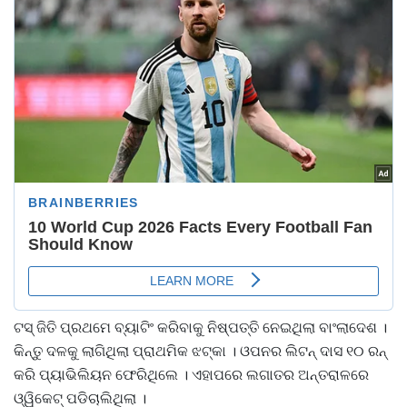
ଟସ୍‌ ଜିତି ପ୍ରଥମେ ବ୍ୟାଟିଂ କରିବାକୁ ନିଷ୍ପତ୍ତି ନେଇଥିଲା ବାଂଲାଦେଶ ।
କିନ୍ତୁ ଦଳକୁ ଲାଗିଥିଲା ପ୍ରାଥମିକ ଝଟ୍‌କା । ଓପନର ଲିଟନ୍‌ ଦାସ ୧୦ ରନ୍‌
କରି ପ୍ୟାଭିଲିୟନ ଫେରିଥିଲେ । ଏହାପରେ ଲଗାତର ଅନ୍ତରାଳରେ
ଓ୍ୱିକେଟ୍‌ ପଡିଚାଲିଥିଲା ।