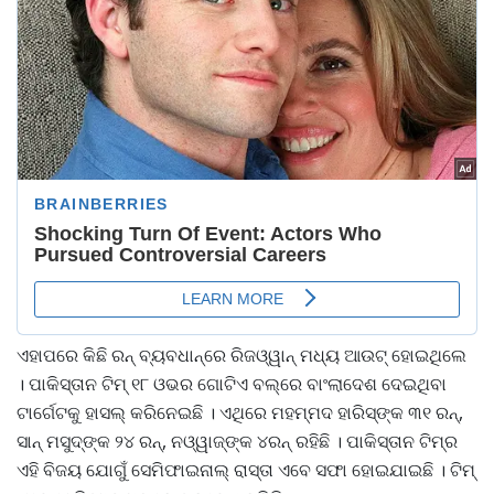
ଏହାପରେ କିଛି ରନ୍‌ ବ୍ୟବଧାନ୍‌ରେ ରିଜଓ୍ୱାନ୍‌ ମଧ୍ୟ ଆଉଟ୍‌ ହୋଇଥିଲେ
। ପାକିସ୍ତାନ ଟିମ୍ ୧୮ ଓଭର ଗୋଟିଏ ବଲ୍‌ରେ ବାଂଲାଦେଶ ଦେଇଥିବା
ଟାର୍ଗେଟକୁ ହାସଲ୍‌ କରିନେଇଛି । ଏଥିରେ ମହମ୍ମଦ ହାରିସ୍‌ଙ୍କ ୩୧ ରନ୍‌,
ସାନ୍‌ ମସୁଦ୍‌ଙ୍କ ୨୪ ରନ୍‌, ନଓ୍ୱାଜ୍‌ଙ୍କ ୪ରନ୍‌ ରହିଛି । ପାକିସ୍ତାନ ଟିମ୍‌ର
ଏହି ବିଜୟ ଯୋଗୁଁ ସେମିଫାଇନାଲ୍‌ ରାସ୍ତା ଏବେ ସଫା ହୋଇଯାଇଛି । ଟିମ୍‌