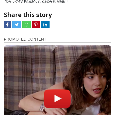
ଏବେ ସେମିଫାଇନାଲରେ ପ୍ରବେଶ କରିଛି ।
Share this story