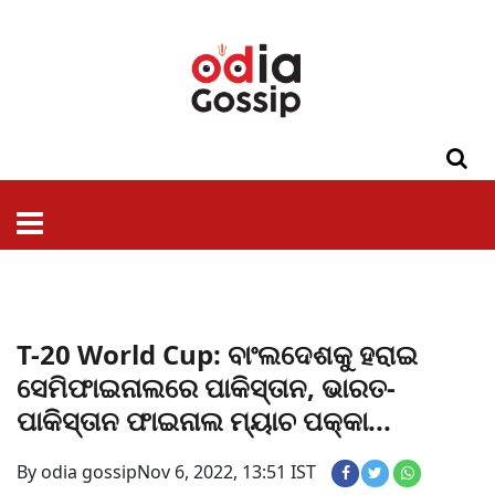
ଓଡିଶା
ଦେଶ-
ପଲିଟିକ୍ସ
ପ୍ରଶାସନ
ସ୍ୱାସ୍ଥ୍ୟ
ଗସିପ
ମନୋରଞ୍ଜନ
କ୍ରାଇମ
ଲାଇଫ
ସମସ୍ୟା
ଟେକ୍ନୋଲୋଜି
ଶିକ୍ଷା
ବିଜ୍ଞାନ
ଖେଳ
ବିଦେଶ
ସ୍ପେଶାଲ
ଷ୍ଟାଇଲ
T-20 World Cup: ବାଂଲଦେଶକୁ ହରାଇ
ସେମିଫାଇନାଲରେ ପାକିସ୍ତାନ, ଭାରତ-
ପାକିସ୍ତାନ ଫାଇନାଲ ମ୍ୟାଚ ପକ୍କା...
By odia gossip
Nov 6, 2022, 13:51 IST