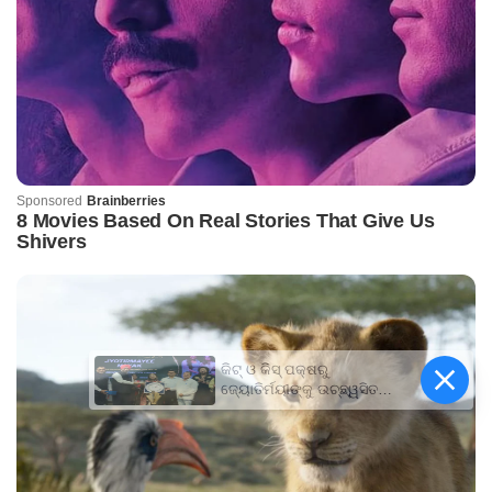
କିଟ୍‍ ଓ କିସ୍‍ ପକ୍ଷରୁ
ଜ୍ୟୋତିର୍ମୟୀଙ୍କୁ ଉଚ୍ଛ୍ୱସିତ
ସମ୍ବର୍ଦ୍ଧନା; ୫ଲକ୍ଷ ଟଙ୍କାର
ପ୍ରୋତ୍ସାହନ ରାଶି ପ୍ରଦାନ