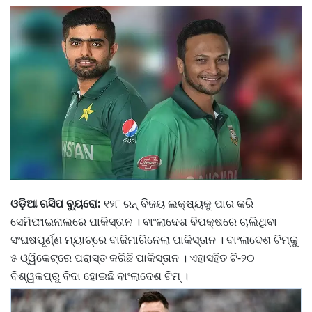
ଓଡ଼ିଆ ଗସିପ ବ୍ୟୁରୋ:
୧୨୮ ରନ୍‌ ବିଜୟ ଲକ୍ଷ୍ୟକୁ ପାର କରି
ସେମିଫାଇନାଲରେ ପାକିସ୍ତାନ । ବାଂଲାଦେଶ ବିପକ୍ଷରେ ଚାଲିଥିବା
ସଂଘଷପୂର୍ଣ୍ଣ ମ୍ୟାଚ୍‌ରେ ବାଜିମାରିନେଲା ପାକିସ୍ତାନ । ବାଂଲାଦେଶ ଟିମ୍‌କୁ
୫ ଓ୍ୱିକେଟ୍‌ରେ ପରାସ୍ତ କରିଛି ପାକିସ୍ତାନ । ଏହାସହିତ ଟି-୨୦
ବିଶ୍ୱକପ୍‌ରୁ ବିଦା ହୋଇଛି ବାଂଲାଦେଶ ଟିମ୍‌ ।