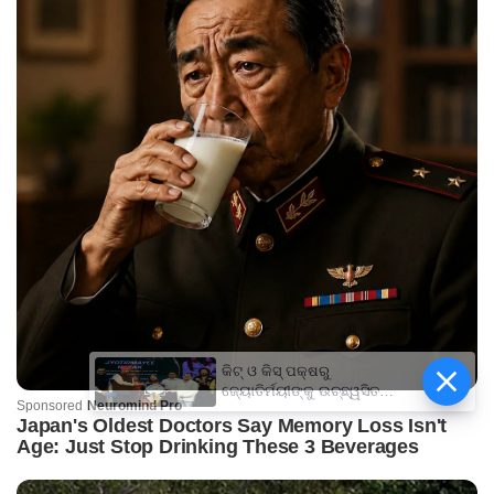
କିଟ୍‍ ଓ କିସ୍‍ ପକ୍ଷରୁ
ଜ୍ୟୋତିର୍ମୟୀଙ୍କୁ ଉଚ୍ଛ୍ୱସିତ
ସମ୍ବର୍ଦ୍ଧନା; ୫ଲକ୍ଷ ଟଙ୍କାର
ପ୍ରୋତ୍ସାହନ ରାଶି ପ୍ରଦାନ