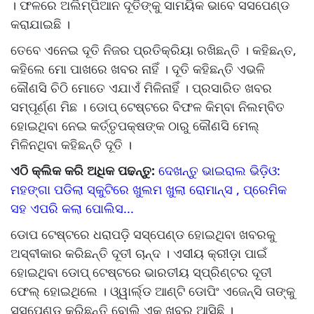
। ଫଳରେ ଅଲିମ୍ପିଆନ ଦୂତିଙ୍କୁ ସାମୟିକ ଭାବେ ସସପେଣ୍ଡ
କରାଯାଇଛି ।
ତେବେ ଏନେଇ ଦୂତି ନିଜର ପ୍ରତିକ୍ରିୟା ରଖିଛନ୍ତି । କହିଛନ୍ତ,
କହିଲେ ମୋ ପାଖରେ ଖବର ନାହିଁ । ଦୂତି କହିଛନ୍ତି ଏଭଳି
କୌଣସି ଚିଠି ମୋତେ ଏଯାଏଁ ମିଳିନାହିଁ । ପ୍ରସାରିତ ଖବର
ସମ୍ପୂର୍ଣ୍ଣ ମିଛ । ଡୋପ୍ ଟେଷ୍ଟରେ ବିଫଳ କିମ୍ବା ନିଲମ୍ବିତ
ହୋଇଥିବା ନେଇ କର୍ତ୍ତୃପକ୍ଷଙ୍କ ଠାରୁ କୌଣସି ମେଲ୍
ମିଳିନଥିବା କହିଛନ୍ତି ଦୂତି ।
ଏଠି କ୍ଲିକ କରି ଅଧିକ ପଢନ୍ତୁ:
ଦେଖନ୍ତୁ ଭାଇରାଲ ଭିଡ଼ିଓ:
ମହଙ୍ଗା ପଡିଲା ସ୍କୁଟିରେ ଖୁଲମ ଖୁଲା ରୋମାନ୍ସ , ପ୍ରେମିକ
ସହ ଏପରି କଲା ପୋଲିସ...
ଡୋପ ଟେଷ୍ଟରେ ଧରାପଡ଼ି ସସ୍‌ପେଣ୍ଡ ହୋଇଥିବା ଖବରକୁ
ଅସ୍ବୀକାର କରିଛନ୍ତି ଦୂତୀ ଚାନ୍ଦ । ଏସୀୟ କ୍ରୀଡ଼ା ପାଇଁ
ହୋଇଥିବା ଡୋପ୍ ଟେଷ୍ଟରେ ଭାରତୀୟ ସ୍ପ୍ରିଣ୍ଟର ଦୂତୀ
ଫେଲ୍‌ ହୋଇଥିଲେ । ଓ୍ୱାର୍ଲ୍ଡ ଆଣ୍ଟି ଡୋପିଂ ଏଜେନ୍ସି ତାଙ୍କୁ
ସସପେଣ୍ଡ କରିଛନ୍ତି ବୋଲି ଏକ ଖବର ଆସିଛି ।