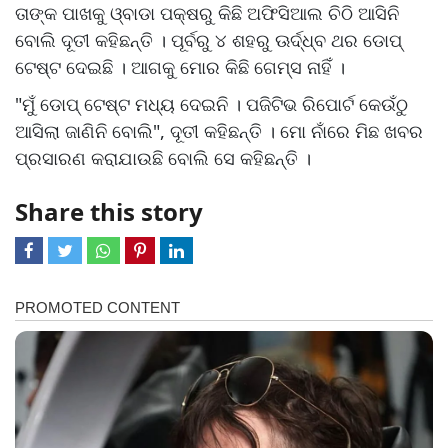
ତାଙ୍କ ପାଖକୁ ଓ୍ବାଡା ପକ୍ଷରୁ କିଛି ଅଫିସିଆଲ ଚିଠି ଆସିନି
ବୋଲି ଦୂତୀ କହିଛନ୍ତି । ପୂର୍ବରୁ ୪ ଶହରୁ ଊର୍ଦ୍ଧ୍ବ ଥର ଡୋପ୍
ଟେଷ୍ଟ ଦେଇଛି । ଆଗକୁ ମୋର କିଛି ଗେମ୍ସ ନାହିଁ ।
"ମୁଁ ଡୋପ୍ ଟେଷ୍ଟ ମଧ୍ୟ ଦେଇନି । ପଜିଟିଭ ରିପୋର୍ଟ କେଉଁଠୁ
ଆସିଲା ଜାଣିନି ବୋଲି", ଦୂତୀ କହିଛନ୍ତି । ମୋ ନାଁରେ ମିଛ ଖବର
ପ୍ରସାରଣ କରାଯାଉଛି ବୋଲି ସେ କହିଛନ୍ତି ।
Share this story