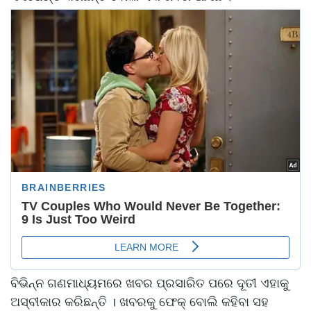
ବିଭିନ୍ନ ଗଣମାଧ୍ୟମରେ ଖବର ପ୍ରସାରିତ ପରେ ଦୂତୀ ଏହାକୁ
ଅସ୍ବୀକାର କରିଛନ୍ତି । ଖବରକୁ ଫେକ୍ ବୋଲି କହିବା ସହ