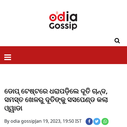
ଓଡିଶା
ଦେଶ-
ପଲିଟିକ୍ସ
ପ୍ରଶାସନ
ସ୍ୱାସ୍ଥ୍ୟ
ଗସିପ
ମନୋରଞ୍ଜନ
କ୍ରାଇମ
ଲାଇଫ
ସମସ୍ୟା
ଟେକ୍ନୋଲୋଜି
ଶିକ୍ଷା
ବିଜ୍ଞାନ
ଖେଳ
ବିଦେଶ
ସ୍ପେଶାଲ
ଷ୍ଟାଇଲ
ଡୋପ୍ ଟେଷ୍ଟରେ ଧରାପଡ଼ିଲେ ଦୂତି ଚାନ୍ଦ,
ସମସ୍ତ ଖେଳରୁ ଦୂତିଙ୍କୁ ସସପେଣ୍ଡ କଲା
ଓ୍ୱାଡା
By odia gossip
Jan 19, 2023, 19:50 IST