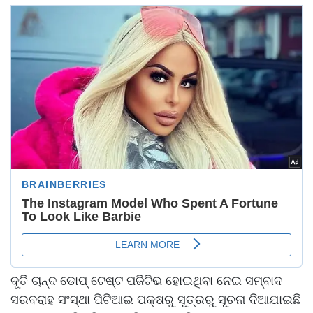
ଦୂତି ଚାନ୍ଦ ଡୋପ୍ ଟେଷ୍ଟ ପଜିଟିଭ ହୋଇଥିବା ନେଇ ସମ୍ବାଦ
ସରବରାହ ସଂସ୍ଥା ପିଟିଆଇ ପକ୍ଷରୁ ସୂତ୍ରରୁ ସୂଚନା ଦିଆଯାଇଛି