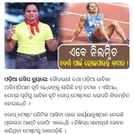
ଓଡ଼ିଆ ଗସିପ ବ୍ୟୁରୋ:
ଦୌଡରାଣୀ ତଥା ଓଡ଼ିଆ ଧାବିକା
ଅଲିମ୍ପିଆନ ଦୂତି ଚାନ୍ଦଙ୍କୁ ଲାଗିଛି ବଡ଼ ଝଟକା । ଏସିଆନ୍
ଗେମ୍ସ ପୂର୍ବରୁ ଧାବିକା ଦୂତି ଡୋପ୍ ଟେଷ୍ଟରେ ଧରାପଡି ନିଲମ୍ବିତ
ହୋଇଛନ୍ତି ।
ଡୋପ୍‌ ଟେଷ୍ଟ ପଜିଟିଭ ଆସିବା ପରେ କାର୍ୟ୍ୟାନୁଷ୍ଠାନ ନେଇଛି
ଓ୍ବାଲଡ ଆଣ୍ଟି ଡୋପିଂ ଏଜେନ୍ସି । ନିଷିଦ୍ଧ ସାମଗ୍ରୀ ସେବନ
କରିଥିବା ଟେଷ୍ଟରୁ ଜଣାପଡ଼ିଛି ।