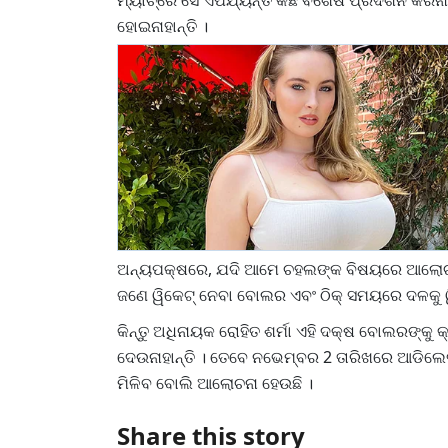
ମ୍ୟାଚ୍‌ରେ ସେ ଏପର୍ଯ୍ୟନ୍ତ କିଛି ବିଶେଷ ପ୍ରଦର୍ଶନ କରି
ହୋଇନାହାନ୍ତି ।
ଅନ୍ୟପକ୍ଷରେ, ଯଦି ଆମେ ଚହଲଙ୍କ ବିଷୟରେ ଆଲୋଚନା 
ଜଣେ ୱିକେଟ୍ ନେବା ବୋଲର ଏବଂ ଠିକ୍ ସମୟରେ ଦଳକୁ ୱି
କିନ୍ତୁ ଅଧିନାୟକ ରୋହିତ ଶର୍ମା ଏହି ଦକ୍ଷ ବୋଲରଙ୍କୁ
ଦେଉନାହାନ୍ତି । ତେବେ ନଭେମ୍ବର 2 ତାରିଖରେ ଆଡିଲେ
ମିଳିବ ବୋଲି ଆଲୋଚନା ହେଉଛି ।
Share this story