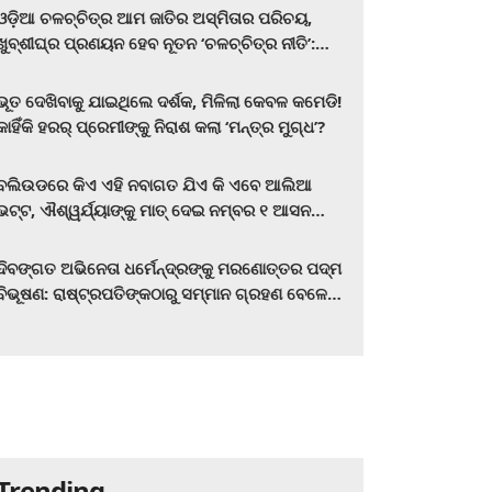
ଓଡ଼ିଆ ଚଳଚ୍ଚିତ୍ର ଆମ ଜାତିର ଅସ୍ମିତାର ପରିଚୟ,
ଖୁବ୍‌ଶୀଘ୍ର ପ୍ରଣୟନ ହେବ ନୂତନ ‘ଚଳଚ୍ଚିତ୍ର ନୀତି’:
ମୁଖ୍ୟମନ୍ତ୍ରୀ ମୋହନ ଚରଣ ମାଝୀ
ଭୂତ ଦେଖିବାକୁ ଯାଇଥିଲେ ଦର୍ଶକ, ମିଳିଲା କେବଳ କମେଡି!
କାହିଁକି ହରର୍‌ ପ୍ରେମୀଙ୍କୁ ନିରାଶ କଲା ‘ମନ୍ତ୍ର ମୁଗ୍ଧ’?
ବଲିଉଡରେ କିଏ ଏହି ନବାଗତ ଯିଏ କି ଏବେ ଆଲିଆ
ଭଟ୍ଟ, ଐଶ୍ୱର୍ଯ୍ୟାଙ୍କୁ ମାତ୍‌ ଦେଇ ନମ୍ବର ୧ ଆସନ
ହାତେଇଛନ୍ତି, ସିନେ ପ୍ରେମୀ ଏବେ ହିଁ ଜାଣି ନିଅନ୍ତୁ ...
ଦିବଙ୍ଗତ ଅଭିନେତା ଧର୍ମେନ୍ଦ୍ରଙ୍କୁ ମରଣୋତ୍ତର ପଦ୍ମ
ବିଭୂଷଣ: ରାଷ୍ଟ୍ରପତିଙ୍କଠାରୁ ସମ୍ମାନ ଗ୍ରହଣ ବେଳେ
ଭାବପ୍ରବଣ ହେଲେ ହେମା ମାଳିନୀ
Trending