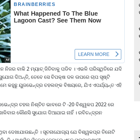
ନିଜର ବାକି 2 ମ୍ୟାଚ୍ ଜିତିବାକୁ ପଡିବ । ଏଭଳି ପରିସ୍ଥିତିରେ ଯଦି
 ସୁଯୋଗ ଦିଅନ୍ତି, ତେବେ ସେ ବିପକ୍ଷ ଦଳ ଉପରେ ଚାପ ସୃଷ୍ଟି
ଆମେ କହୁଛୁ ୟୁଜଭେନ୍ଦ୍ର ଚହଲଙ୍କ ବିଷୟରେ, ଯିଏ ଏପର୍ଯ୍ୟନ୍ତ ଏହି
ଜଭେନ୍ଦ୍ର ଚହଲ ନିଶ୍ଚିତ ଭାବରେ ଟି -20 ବିଶ୍ୱକପ 2022 ରେ
ଖେଳିବାର କୌଣସି ସୁଯୋଗ ଦିଆଯାଇ ନାହିଁ । ରବିଚନ୍ଦ୍ରନ
ଥିବା ଦେଖାଯାଉଛନ୍ତି । ସୂଚନାଯୋଗ୍ୟ ଯେ ବିଶ୍ୱକପ୍‌ର ତିନୋଟି