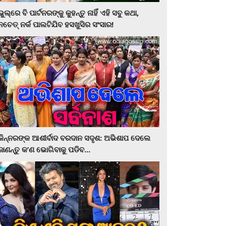
ଭୁଲ୍‌ରେ ବି ପାର୍ଟନରଙ୍କୁ କୁହନ୍ତୁ ନାହିଁ ଏହି ସବୁ କଥା,
ନଚେତ୍‌ ନର୍କ ପାଲଟିଯିବ ହସଖୁସିର ସଂସାର!
କିନ୍ନରଙ୍କ ଆଶୀର୍ବାଦ ବରଦାନ ସଦୃଶ: ଅଭିଶାପ ଦେଲେ
ଜାଣନ୍ତୁ କ’ଣ ଭୋଗିବାକୁ ପଡିବ...