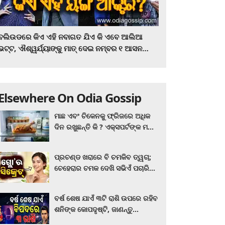
ବଲିଉଡରେ କିଏ ଏହି ନବାଗତ ଯିଏ କି ଏବେ ଆଲିଆ
ଭଟ୍ଟ, ଐଶ୍ୱର୍ଯ୍ୟାଙ୍କୁ ମାତ୍‌ ଦେଇ ନମ୍ବର ୧ ଆସନ
ହାତେଇଛନ୍ତି, ସିନେ ପ୍ରେମୀ ଏବେ ହିଁ ଜାଣି ନିଅନ୍ତୁ ...
Elsewhere On Odia Gossip
ମାଛ ଏବଂ ଚିକେନକୁ ଫ୍ରିଜରେ ଅଧିକ
ଦିନ ରଖୁଛନ୍ତି କି ? ଏକ୍ସପର୍ଟଙ୍କ ମତ
କିଛି ଏପରି ରହିଛି...
ପ୍ରଚଣ୍ଡ ଖରାରେ ବି ଚମକିବ ତ୍ୱଚା;
ଚେହେରାର ଚମକ ଦେଖି ସଭିଏଁ ପଚାରିବେ
ଗ୍ଲୋ’ର ସିକ୍ରେଟ! ଆପଣାନ୍ତୁ ଏହି...
ବର୍ଷ ଶେଷ ଯାଏଁ ୩ଟି ରାଶି ଉପରେ ରହିବ
ଶନିଙ୍କ କୋପଦୃଷ୍ଟି, ଜାଣନ୍ତୁ
ଆପଣଙ୍କ ରାଶି ଏଥିରେ ନାହିଁ ତ?