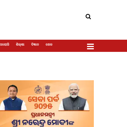
ୋଲୋଜି
ଶିକ୍ଷା
ବିଜ୍ଞାନ
ଖେଳ