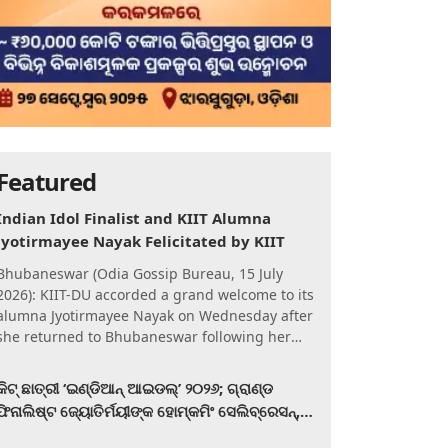
Featured
Indian Idol Finalist and KIIT Alumna
Jyotirmayee Nayak Felicitated by KIIT
Bhubaneswar (Odia Gossip Bureau, 15 July
2026): KIIT-DU accorded a grand welcome to its
alumna Jyotirmayee Nayak on Wednesday after
she returned to Bhubaneswar following her
qualification for the Gra
କିଟ୍‍ ଛାତ୍ରୀ ‘ଇଣ୍ଡିଆନ୍ ଆଇଡଲ୍‌’ ୨୦୨୬; ଗ୍ରାଣ୍ଡ
ଫିନାଲିଷ୍ଟ ଜ୍ୟୋତିର୍ମୟୀଙ୍କ ହୋମ୍‍କମିଂ ସେଲିବ୍ରେସନ୍‍,
କିଟରେ ଉଚ୍ଛ୍ୱସିତ ସମ୍ବର୍ଦ୍ଧନା