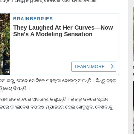
ନାହାଁନ୍ତି । ଅଶ୍ୱିନ ୱିକେଟ୍ ନେବାରେ ଏତେ ପ୍ରଭାବଶାଳୀ
କରୁ, ତେବେ ସେ ଟିକେ ମହଙ୍ଗା ବୋଲର୍ ଅଟନ୍ତି । କିନ୍ତୁ ଚହଲ
କେଟ୍ ଦିଅନ୍ତି ।
 କ୍ରମାଗତ ଭାବରେ ଅବହେଳା କରୁଛନ୍ତି । ତାଙ୍କୁ ଦଳରେ ସ୍ଥାନ
ଡରେ ବାଂଲାଦେଶ ବିପକ୍ଷ ମ୍ୟାଚରେ ଚହଲ ଖେଳୁଥିବା ଦେଖିବାକୁ