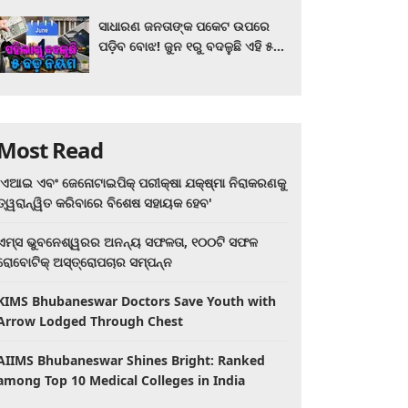
ସାଧାରଣ ଜନତାଙ୍କ ପକେଟ ଉପରେ
ପଡ଼ିବ ବୋଝ! ଜୁନ ୧ରୁ ବଦଳୁଛି ଏହି ୫
ବଡ଼ ନିୟମ
Most Read
'ଏଆଇ ଏବଂ ଜେନୋଟାଇପିକ୍ ପରୀକ୍ଷା ଯକ୍ଷ୍ମା ନିରାକରଣକୁ
ତ୍ୱରାନ୍ୱିତ କରିବାରେ ବିଶେଷ ସହାୟକ ହେବ'
ଏମ୍ସ ଭୁବନେଶ୍ୱରର ଅନନ୍ୟ ସଫଳତା, ୧୦୦ଟି ସଫଳ
ରୋବୋଟିକ୍ ଅସ୍ତ୍ରୋପଚାର ସମ୍ପନ୍ନ
KIMS Bhubaneswar Doctors Save Youth with
Arrow Lodged Through Chest
AIIMS Bhubaneswar Shines Bright: Ranked
among Top 10 Medical Colleges in India