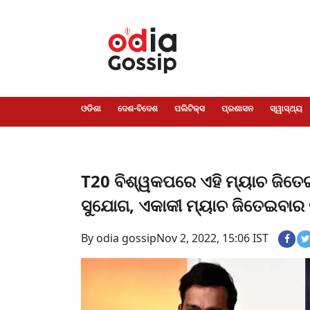
ଓଡିଶା
ଦେଶ-
ପଲିଟିକ୍ସ
ପ୍ରଶାସନ
ସ୍ୱାସ୍ଥ୍ୟ
ଗସିପ
ମନୋରଞ୍ଜନ
କ୍ରାଇମ
ଲାଇଫ
ସମସ୍ୟା
ଟେକ୍ନୋଲୋଜି
ଶିକ୍ଷା
ବିଜ୍ଞାନ
ଖେଳ
ବିଦେଶ
ସ୍ପେଶାଲ
ଷ୍ଟାଇଲ
ଓଡିଶା
ଦେଶ-ବିଦେଶ
ପଲିଟିକ୍ସ
ପ୍ରଶାସନ
ସ୍ୱାସ୍ଥ୍ୟ
T20 ବିଶ୍ୱକପରେ ଏହି ମ୍ୟାଚ ଜିତେଇ
ସୁଯୋଗ, ଏକାକୀ ମ୍ୟାଚ ଜିତେଇବାର ର
By odia gossip
Nov 2, 2022, 15:06 IST