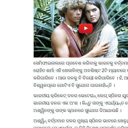
ସେମିଫାଇନାଲରେ ପ୍ରବେଶ କରିବାକୁ ଭାରତକୁ ବର୍ତ୍ତମାନ 
ରୋହିତ ଶର୍ମା ଏହି ଖେଳାଳିଙ୍କୁ ଅବଶିଷ୍ଟ 2ଟି ମ୍ୟାଚରେ
କରିପାରିବେ । ଆଉ ଦଳକୁ ବି ବିଜୟୀ କରିପାରିବେ । ହଁ, 
ବିଶ୍ୱକପ୍‌ରେ ଗୋଟିଏ ବି ସୁଯୋଗ ପାଇନାହାଁନ୍ତି ।
ଭାରତୀୟ କ୍ରିକେଟ୍ ଦଳର ଭେଟେରାନ୍ ଲେଗ୍ ସ୍ପିନର ୟୁ
ଭାରତୀୟ ଦଳର ଏକ ଅଂଶ । କିନ୍ତୁ ତାଙ୍କୁ ଏପର୍ଯ୍ୟନ୍ତ 
ଅଶ୍ୱିନଙ୍କୁ ତାଙ୍କ ସ୍ଥାନରେ ସୁଯୋଗ ଦିଆଯାଉଛି ।
ଅଶ୍ୱିନ୍ ବର୍ତ୍ତମାନ ଦଳର ମୁଖ୍ୟ ସ୍ପିନର ଭାବରେ ଖେଳୁ