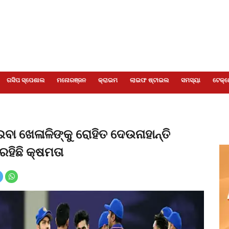
ଗସିପ ସ୍ପେଶାଲ
ମନୋରଞ୍ଜନ
କ୍ରାଇମ
ଲାଇଫ ଷ୍ଟାଇଲ
ସମସ୍ୟା
ଟେକ୍ନ
ବା ଖେଳାଳିଙ୍କୁ ରୋହିତ ଦେଉନାହାନ୍ତି
ହିଛି କ୍ଷମତା