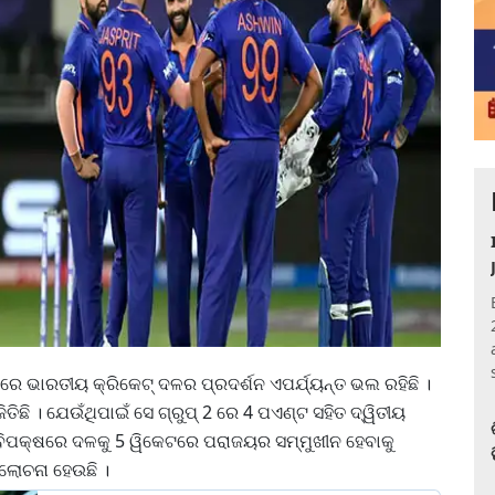
 ରେ ଭାରତୀୟ କ୍ରିକେଟ୍ ଦଳର ପ୍ରଦର୍ଶନ ଏପର୍ଯ୍ୟନ୍ତ ଭଲ ରହିଛି ।
ିତିଛି । ଯେଉଁଥିପାଇଁ ସେ ଗ୍ରୁପ୍ 2 ରେ 4 ପଏଣ୍ଟ ସହିତ ଦ୍ୱିତୀୟ
ା ବିପକ୍ଷରେ ଦଳକୁ 5 ୱିକେଟରେ ପରାଜୟର ସମ୍ମୁଖୀନ ହେବାକୁ
ଲୋଚନା ହେଉଛି ।