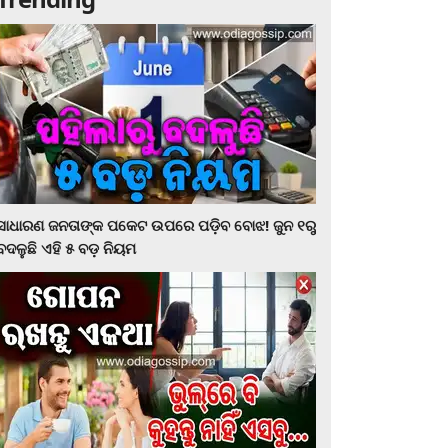
ସାଧାରଣ ଜନତାଙ୍କ ପକେଟ ଉପରେ ପଡ଼ିବ ବୋଝ! ଜୁନ ୧ରୁ
ବଦଳୁଛି ଏହି ୫ ବଡ଼ ନିୟମ