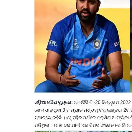
ଓଡ଼ିଆ ଗସିପ ବ୍ୟୁରୋ:
ଆଇସିସି ଟି -20 ବିଶ୍ୱକପ 2022
ଖେଳାଯାଇଥିବା 3 ଟି ମ୍ୟାଚ ମଧ୍ୟରୁ ଟିମ୍ ଇଣ୍ଡିଆ 2ଟି ଜ
ସ୍ଥାନରେ ରହିଛି । ଏଥିସହିତ ପର୍ଥରେ ଦକ୍ଷିଣ ଆଫ୍ରିକ
ପଡିଥିଲା । ଯାହା ଦଳ ପାଇଁ ଏକ ବିପଦ ସଂକେତ ବୋଲି ଆ