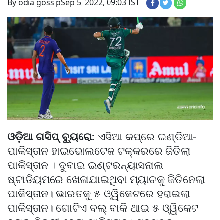
By odia gossip
Sep 5, 2022, 09:03 IST
ଓଡ଼ିଆ ଗସିପ୍ ବ୍ୟୁରୋ:
ଏସିଆ କପ୍‌ରେ ଇଣ୍ଡିଆ-
ପାକିସ୍ତାନ ହାଇଭୋଲଟେଜ ଟକ୍କରରେ ଜିତିଲା
ପାକିସ୍ତାନ । ଦୁବାଇ ଇଣ୍ଟରନ୍ୟାସନାଲ
ଷ୍ଟାଡିୟମରେ ଖେଳାଯାଇଥିବା ମ୍ୟାଚକୁ ଜିତିନେଲା
ପାକିସ୍ତାନ। ଭାରତକୁ ୫ ଓ୍ୱିକେଟରେ ହରାଇଲା
ପାକିସ୍ତାନ। ଗୋଟିଏ ବଲ୍ ବାକି ଥାଇ ୫ ଓ୍ୱିକେଟ