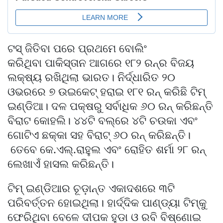
ଟସ୍ ଜିତିବା ପରେ ପ୍ରଥମେ ବୋଲିଂ
କରିଥିବା ପାକିସ୍ତାନ ଆଗରେ ୧୮୨ ରନ୍‌ର ବିଜୟ
ଲକ୍ଷ୍ୟ ରଖିଥିଲା ଭାରତ। ନିର୍ଦ୍ଧାରିତ ୨୦
ଓଭରରେ ୭ ଉଇକେଟ୍ ହରାଇ ୧୮୧ ରନ୍ କରିଛି ଟିମ୍
ଇଣ୍ଡିଆ। ଦଳ ପକ୍ଷରୁ ସର୍ବାଧିକ ୬୦ ରନ୍ କରିଛନ୍ତି
ବିରାଟ କୋହଲି। ୪୪ଟି ବଲ୍‌ରେ ୪ଟି ଚଉକା ଏବଂ
ଗୋଟିଏ ଛକ୍କା ସହ ବିରାଟ୍ ୬୦ ରନ୍ କରିଛନ୍ତି।
ତେବେ କେ.ଏଲ୍.ରାହୁଲ ଏବଂ ରୋହିତ ଶର୍ମା ୨୮ ରନ୍
ଲେଖାଏଁ ହାସଲ କରିଛନ୍ତି।
ଟିମ୍ ଇଣ୍ଡିଆର ଚୂଡ଼ାନ୍ତ ଏକାଦଶରେ ୩ଟି
ପରିବର୍ତ୍ତନ ହୋଇଥିଲା। ହାର୍ଦ୍ଦିକ ପାଣ୍ଡ୍ୟା ଟିମ୍‌କୁ
ଫେରିଥିବା ବେଳେ ଦୀପକ ହୁଡା ଓ ରବି ବିଷ୍ଣୋଇ