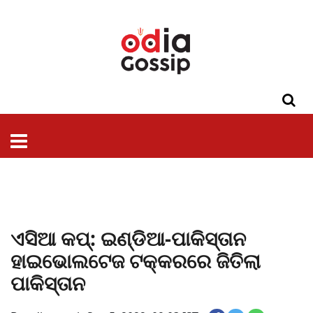
ଓଡିଶା
ଦେଶ-
ପଲିଟିକ୍ସ
ପ୍ରଶାସନ
ସ୍ୱାସ୍ଥ୍ୟ
ଗସିପ
ମନୋରଞ୍ଜନ
କ୍ରାଇମ
ଲାଇଫ
ସମସ୍ୟା
ଟେକ୍ନୋଲୋଜି
ଶିକ୍ଷା
ବିଜ୍ଞାନ
ଖେଳ
ବିଦେଶ
ସ୍ପେଶାଲ
ଷ୍ଟାଇଲ
ଏସିଆ କପ୍‌: ଇଣ୍ଡିଆ-ପାକିସ୍ତାନ
ହାଇଭୋଲଟେଜ ଟକ୍କରରେ ଜିତିଲା
ପାକିସ୍ତାନ