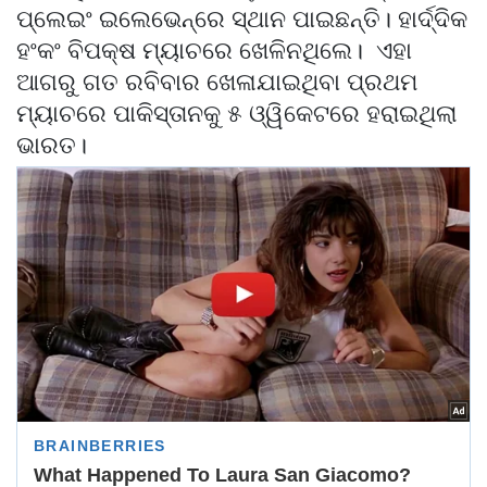
ପ୍ଲେଇଂ ଇଲେଭେନ୍‌ରେ ସ୍ଥାନ ପାଇଛନ୍ତି। ହାର୍ଦ୍ଦିକ
ହଂକଂ ବିପକ୍ଷ ମ୍ୟାଚରେ ଖେଳିନଥିଲେ। ଏହା
ଆଗରୁ ଗତ ରବିବାର ଖେଳାଯାଇଥିବା ପ୍ରଥମ
ମ୍ୟାଚରେ ପାକିସ୍ତାନକୁ ୫ ଓ୍ୱିକେଟରେ ହରାଇଥିଲା
ଭାରତ।