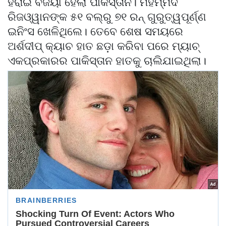
ହରାଇ ବିଜୟୀ ହେଲା ପାକିସ୍ତାନ। ମହମ୍ମଦ
ରିଜଓ୍ୱାନଙ୍କ ୫୧ ବଲ୍ରୁ ୭୧ ରନ୍‌ ଗୁରୁତ୍ୱପୂର୍ଣ୍ଣ
ଇନିଂସ ଖେଳିଥିଲେ। ତେବେ ଶେଷ ସମୟରେ
ଅର୍ଶଦୀପ୍ କ୍ୟାଚ ହାତ ଛଡ଼ା କରିବା ପରେ ମ୍ୟାଚ୍
ଏକପ୍ରକାରର ପାକିସ୍ତାନ ହାତକୁ ଚାଲିଯାଇଥିଲା।