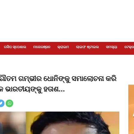
ଗସିପ ସ୍ପେଶାଲ
ମନୋରଞ୍ଜନ
କ୍ରାଇମ
ଲାଇଫ ଷ୍ଟାଇଲ
ସମସ୍ୟା
ଟେକ୍ନ
ଗୌତମ ଗମ୍ଭୀର ଧୋନିଙ୍କୁ ସମାଲୋଚନା କରି
କ ଭାରତୀୟଙ୍କୁ ହତାଶ...