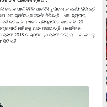
ାରତ ପାଇଁ ତିନିଟି ଆଇସିସି ଟୁର୍ନାମେଣ୍ଟ ଟ୍ରଫି ଜିତିଛନ୍ତି
ପ ଏବଂ ଚାମ୍ପିଅନ୍ସ ଟ୍ରଫି ଜିତିଛନ୍ତି । ଏହା ବ୍ୟତୀତ,
ଡ କରିଛନ୍ତି । ଏଭଳି ପରିସ୍ଥିତିରେ ଭାରତ ଟି -20
୍କ ପାଇଁ ମାହିଙ୍କୁ ମନେ ପକାଇଛନ୍ତି । ଧୋନିଙ୍କ
ରଫି 2013 ର ଚାମ୍ପିଅନ୍ସ ଟ୍ରଫି ଜିତିଥିଲା । ସେବେଠାରୁ
ିତି ନାହିଁ ।