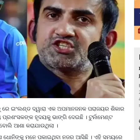
ାଚ୍ ରେ ଇଂଲଣ୍ଡ ଦ୍ୱାରା ଏକ ଅପମାନଜନକ ପରାଜୟର ଶିକାର
୍ରଶଂସକଙ୍କ ହୃଦୟକୁ ଭାଙ୍ଗି ଦେଇଛି । ଟୁର୍ନାମେଣ୍ଟ
ବ ବୋଲି ଆଶା କରାଯାଉଥିଲା ।
ଧୋନିଙ୍କୁ ମନେ ପକାଇଥିବା ନଜର ଆସିଛି । ଏହି ସମୟରେ