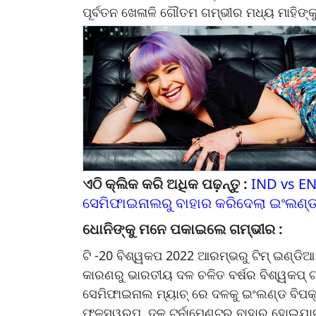
ପୂର୍ବତନ ଖେଳାଳି ଗୌତମ ଗମ୍ଭୀର ମଧ୍ୟ ମାହିଙ୍
ଏଠି କ୍ଲିକ କରି ଅଧିକ ପଢ଼ନ୍ତୁ :
IND vs EN
ସେମିଫାଇନାଲରୁ ବାହାର କରିଦେଲା ଇଂଲଣ୍
ଧୋନିଙ୍କୁ ମନେ ପକାଇଲେ ଗମ୍ଭୀର :
ଟି -20 ବିଶ୍ୱକପ 2022 ଆରମ୍ଭରୁ ଟିମ୍ ଇଣ୍ଡିଆ ଚ
କାରଣରୁ ଭାରତୀୟ ଦଳ ଚଳିତ ବର୍ଷର ବିଶ୍ୱକପ୍ ଟା
ସେମିଫାଇନାଲ ମ୍ୟାଚ୍ ରେ ଦଳକୁ ଇଂଲଣ୍ଡ ବିପକ୍
ଫଳସ୍ୱରୂପ, ଦଳ ଟୁର୍ନାମେଣ୍ଟରୁ ବାହାର ହୋଇଯା