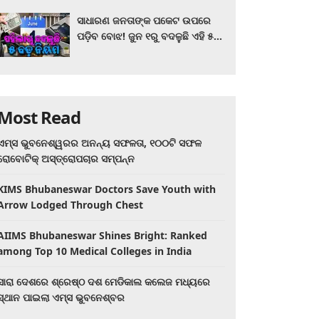
ସାଧାରଣ ଜନତାଙ୍କ ପକେଟ ଉପରେ
ପଡ଼ିବ ବୋଝ! ଜୁନ ୧ରୁ ବଦଳୁଛି ଏହି ୫
ବଡ଼ ନିୟମ
Most Read
ଏମ୍ସ ଭୁବନେଶ୍ୱରର ଅନନ୍ୟ ସଫଳତା, ୧୦୦ଟି ସଫଳ
ରୋବୋଟିକ୍ ଅସ୍ତ୍ରୋପଚାର ସମ୍ପନ୍ନ
KIMS Bhubaneswar Doctors Save Youth with
Arrow Lodged Through Chest
AIIMS Bhubaneswar Shines Bright: Ranked
among Top 10 Medical Colleges in India
ସାରା ଦେଶରେ ଶ୍ରେଷ୍ଠ ଦଶ ମେଡିକାଲ କଲେଜ ମଧ୍ୟରେ
ସ୍ଥାନ ପାଇଲା ଏମ୍ସ ଭୁବନେଶ୍ବର