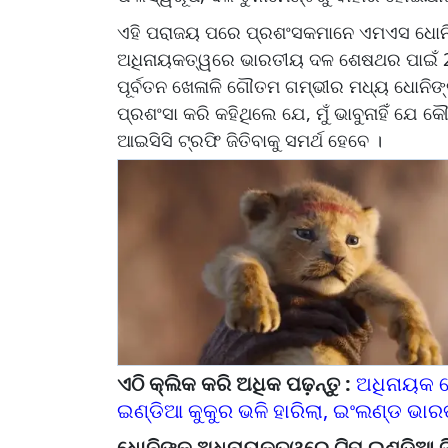
ଏହି ପରାଜୟ ପରେ ପ୍ରଶଂସକମାନେ ଏମଏସ ଧୋନି
ଅଧିନାୟକତ୍ୱରେ ଭାରତୀୟ ଦଳ ଶେଷଥର ପାଇଁ 200
ପୂର୍ବତନ ଖେଳାଳି ଗୌତମ ଗମ୍ଭୀର ମଧ୍ୟ ଧୋନିଙ୍
ପ୍ରଶଂସା କରି କହିଥିଲେ ଯେ, ମୁଁ ଭାବୁନାହିଁ ଯ
ଆଇସିସି ଟ୍ରଫି ଜିତିବାକୁ ସମର୍ଥ ହେବେ ।
ଏଠି କ୍ଲିକ କରି ଅଧିକ ପଢ଼ନ୍ତୁ :
ଅଧିନାୟକ ରୋ
ଇଣ୍ଡିଆ କୁକୁର ଭଳି ହାରିଲା, ଇଂଲଣ୍ଡ ଭାର
ଧୋନିଙ୍କ ଅଧିନାୟକତ୍ୱରେ ଟିମ୍ ଇଣ୍ଡିଆ ଜିତ