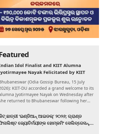
Featured
Indian Idol Finalist and KIIT Alumna
Jyotirmayee Nayak Felicitated by KIIT
Bhubaneswar (Odia Gossip Bureau, 15 July
2026): KIIT-DU accorded a grand welcome to its
alumna Jyotirmayee Nayak on Wednesday after
she returned to Bhubaneswar following her
qualification for the Gra
କିଟ୍‍ ଛାତ୍ରୀ ‘ଇଣ୍ଡିଆନ୍ ଆଇଡଲ୍‌’ ୨୦୨୬; ଗ୍ରାଣ୍ଡ
ଫିନାଲିଷ୍ଟ ଜ୍ୟୋତିର୍ମୟୀଙ୍କ ହୋମ୍‍କମିଂ ସେଲିବ୍ରେସନ୍‍,
କିଟରେ ଉଚ୍ଛ୍ୱସିତ ସମ୍ବର୍ଦ୍ଧନା