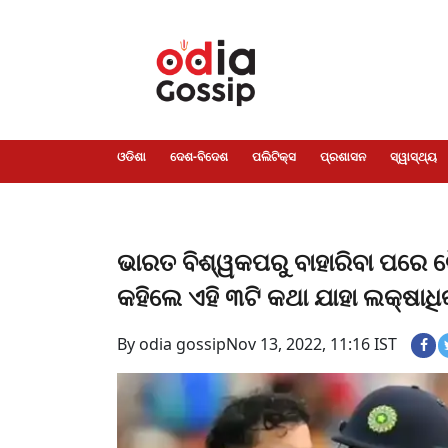
ଓଡିଶା
ଦେଶ-
ପଲିଟିକ୍ସ
ପ୍ରଶାସନ
ସ୍ୱାସ୍ଥ୍ୟ
ଗସିପ
ମନୋରଞ୍ଜନ
କ୍ରାଇମ
ଲାଇଫ
ସମସ୍ୟା
ଟେକ୍ନୋଲୋଜି
ଶିକ୍ଷା
ବିଜ୍ଞାନ
ଖେଳ
ବିଦେଶ
ସ୍ପେଶାଲ
ଷ୍ଟାଇଲ
ଓଡିଶା
ଦେଶ-ବିଦେଶ
ପଲିଟିକ୍ସ
ପ୍ରଶାସନ
ସ୍ୱାସ୍ଥ୍ୟ
ଭାରତ ବିଶ୍ୱକପରୁ ବାହାରିବା ପରେ 
କହିଲେ ଏହି ୩ଟି କଥା ଯାହା ଲକ୍ଷାଧି
By odia gossip
Nov 13, 2022, 11:16 IST