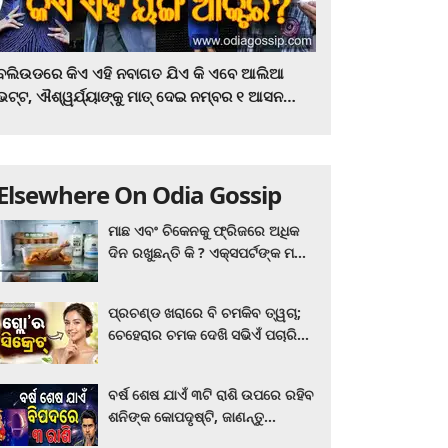
ବଲିଉଡରେ କିଏ ଏହି ନବାଗତ ଯିଏ କି ଏବେ ଆଲିଆ
ଭଟ୍ଟ, ଐଶ୍ୱର୍ଯ୍ୟାଙ୍କୁ ମାତ୍‌ ଦେଇ ନମ୍ବର ୧ ଆସନ
ହାତେଇଛନ୍ତି, ସିନେ ପ୍ରେମୀ ଏବେ ହିଁ ଜାଣି ନିଅନ୍ତୁ ...
Elsewhere On Odia Gossip
ମାଛ ଏବଂ ଚିକେନକୁ ଫ୍ରିଜରେ ଅଧିକ
ଦିନ ରଖୁଛନ୍ତି କି ? ଏକ୍ସପର୍ଟଙ୍କ ମତ
କିଛି ଏପରି ରହିଛି...
ପ୍ରଚଣ୍ଡ ଖରାରେ ବି ଚମକିବ ତ୍ୱଚା;
ଚେହେରାର ଚମକ ଦେଖି ସଭିଏଁ ପଚାରିବେ
ଗ୍ଲୋ’ର ସିକ୍ରେଟ! ଆପଣାନ୍ତୁ ଏହି...
ବର୍ଷ ଶେଷ ଯାଏଁ ୩ଟି ରାଶି ଉପରେ ରହିବ
ଶନିଙ୍କ କୋପଦୃଷ୍ଟି, ଜାଣନ୍ତୁ
ଆପଣଙ୍କ ରାଶି ଏଥିରେ ନାହିଁ ତ?