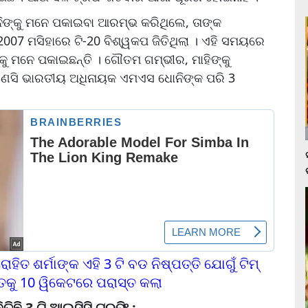
ଙ୍କୁ ମନେ ପକାଇବା ଆରମ୍ଭ କରିଥିଲେ, ତାଙ୍କ
7 ମସିହାରେ ଟି-20 ବିଶ୍ୱକପ ଜିତିଥିଲା । ଏହି ସମୟରେ
କୁ ମନେ ପକାଇଛନ୍ତି । ଗୌତମ ଗମ୍ଭୀର, ମାହିଙ୍କୁ
େ କୌଣସି ଭାରତୀୟ ଅଧିନାୟକ ଏମଏସ ଧୋନିଙ୍କ ପରି 3
ହିତ ଶର୍ମାଙ୍କ ଏହି 3 ଟି ବଡ ନିଷ୍ପତ୍ତି ଯୋଗୁଁ ଟିମ୍
ତକୁ 10 ୱିକେଟରେ ପରାସ୍ତ କଲା
ିଛି 3 ଟି ଆଇସିସି ଟ୍ରଫି :