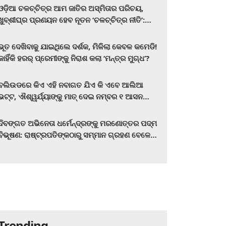
ଓଡ଼ିଆ ଚଳଚ୍ଚିତ୍ର ଆମ ଜାତିର ଅସ୍ମିତାର ପରିଚୟ,
ଖୁବ୍‌ଶୀଘ୍ର ପ୍ରଣୟନ ହେବ ନୂତନ ‘ଚଳଚ୍ଚିତ୍ର ନୀତି’:
ମୁଖ୍ୟମନ୍ତ୍ରୀ ମୋହନ ଚରଣ ମାଝୀ
ଭୂତ ଦେଖିବାକୁ ଯାଇଥିଲେ ଦର୍ଶକ, ମିଳିଲା କେବଳ କମେଡି!
କାହିଁକି ହରର୍‌ ପ୍ରେମୀଙ୍କୁ ନିରାଶ କଲା ‘ମନ୍ତ୍ର ମୁଗ୍ଧ’?
ବଲିଉଡରେ କିଏ ଏହି ନବାଗତ ଯିଏ କି ଏବେ ଆଲିଆ
ଭଟ୍ଟ, ଐଶ୍ୱର୍ଯ୍ୟାଙ୍କୁ ମାତ୍‌ ଦେଇ ନମ୍ବର ୧ ଆସନ
ହାତେଇଛନ୍ତି, ସିନେ ପ୍ରେମୀ ଏବେ ହିଁ ଜାଣି ନିଅନ୍ତୁ ...
ଦିବଙ୍ଗତ ଅଭିନେତା ଧର୍ମେନ୍ଦ୍ରଙ୍କୁ ମରଣୋତ୍ତର ପଦ୍ମ
ବିଭୂଷଣ: ରାଷ୍ଟ୍ରପତିଙ୍କଠାରୁ ସମ୍ମାନ ଗ୍ରହଣ ବେଳେ
ଭାବପ୍ରବଣ ହେଲେ ହେମା ମାଳିନୀ
Trending