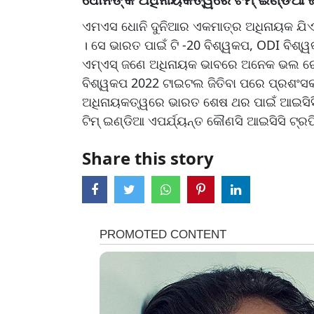
ଏମଏସ ଧୋନି ଦୁନିଆର ଏକମାତ୍ର ଅଧିନାୟକ ଯିଏକି ଭ
। ସେ ଭାରତ ପାଇଁ ଟି -20 ବିଶ୍ୱକପ, ODI ବିଶ୍ୱକ
ଏମ୍ଏସ୍ ଜଣେ ଅଧିନାୟକ ଭାବରେ ଅନେକ ଭଲ ରେକର୍
ବିଶ୍ୱକପ 2022 ଟାଇଟଲ ଜିତିବା ପରେ ପ୍ରଶଂସକଙ
ଅଧିନାୟକତ୍ୱରେ ଭାରତ ଶେଷ ଥର ପାଇଁ ଆଇସିସି ଟ୍
ଟିମ୍ ଇଣ୍ଡିଆ ଏପର୍ଯ୍ୟନ୍ତ କୌଣସି ଆଇସିସି ଟ୍ରଫି ଜ
Share this story