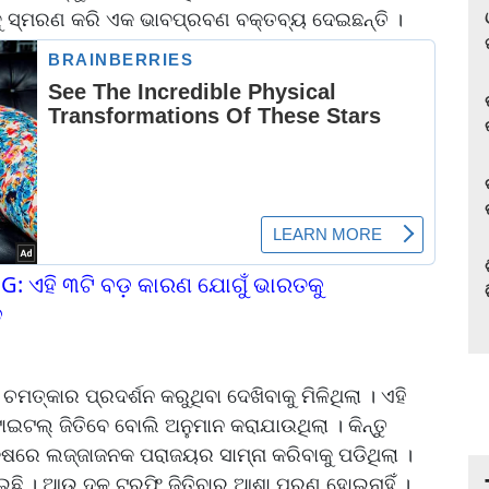
କୁ ସ୍ମରଣ କରି ଏକ ଭାବପ୍ରବଣ ବକ୍ତବ୍ୟ ଦେଇଛନ୍ତି ।
G: ଏହି ୩ଟି ବଡ଼ କାରଣ ଯୋଗୁଁ ଭାରତକୁ
ଡ
ମତ୍କାର ପ୍ରଦର୍ଶନ କରୁଥିବା ଦେଖିବାକୁ ମିଳିଥିଲା । ଏହି
ଇଟଲ୍ ଜିତିବେ ବୋଲି ଅନୁମାନ କରାଯାଉଥିଲା । କିନ୍ତୁ
ଷରେ ଲଜ୍ଜାଜନକ ପରାଜୟର ସାମ୍ନା କରିବାକୁ ପଡିଥିଲା ।
ଇଛି । ଆଉ ଦଳ ଟ୍ରଫି ଜିତିବାର ଆଶା ପୂରଣ ହୋଇନାହିଁ ।