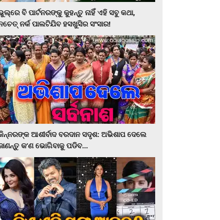
ଭୁଲ୍‌ରେ ବି ପାର୍ଟନରଙ୍କୁ କୁହନ୍ତୁ ନାହିଁ ଏହି ସବୁ କଥା,
ନଚେତ୍‌ ନର୍କ ପାଲଟିଯିବ ହସଖୁସିର ସଂସାର!
କିନ୍ନରଙ୍କ ଆଶୀର୍ବାଦ ବରଦାନ ସଦୃଶ: ଅଭିଶାପ ଦେଲେ
ଜାଣନ୍ତୁ କ’ଣ ଭୋଗିବାକୁ ପଡିବ...