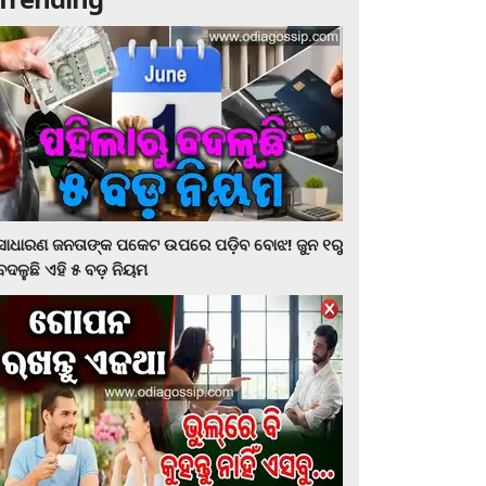
ସାଧାରଣ ଜନତାଙ୍କ ପକେଟ ଉପରେ ପଡ଼ିବ ବୋଝ! ଜୁନ ୧ରୁ
ବଦଳୁଛି ଏହି ୫ ବଡ଼ ନିୟମ