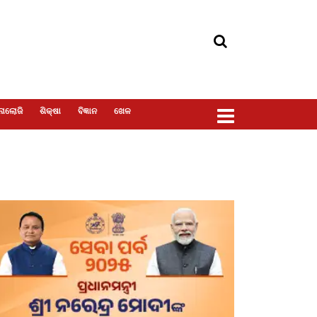
ୋଲୋଜି
ଶିକ୍ଷା
ବିଜ୍ଞାନ
ଖେଳ