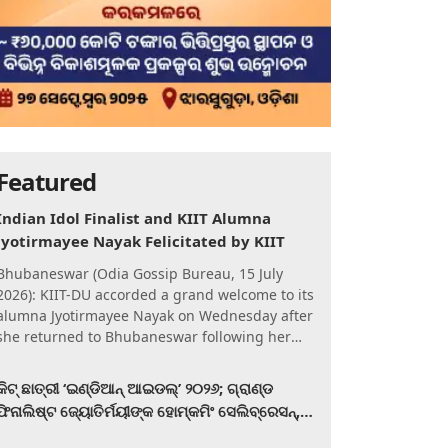
Featured
Indian Idol Finalist and KIIT Alumna
Jyotirmayee Nayak Felicitated by KIIT
Bhubaneswar (Odia Gossip Bureau, 15 July
2026): KIIT-DU accorded a grand welcome to its
alumna Jyotirmayee Nayak on Wednesday after
she returned to Bhubaneswar following her
qualification for the Gra
କିଟ୍‍ ଛାତ୍ରୀ ‘ଇଣ୍ଡିଆନ୍ ଆଇଡଲ୍‌’ ୨୦୨୬; ଗ୍ରାଣ୍ଡ
ଫିନାଲିଷ୍ଟ ଜ୍ୟୋତିର୍ମୟୀଙ୍କ ହୋମ୍‍କମିଂ ସେଲିବ୍ରେସନ୍‍,
କିଟରେ ଉଚ୍ଛ୍ୱସିତ ସମ୍ବର୍ଦ୍ଧନା