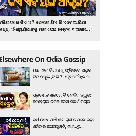
ବଲିଉଡରେ କିଏ ଏହି ନବାଗତ ଯିଏ କି ଏବେ ଆଲିଆ
ଭଟ୍ଟ, ଐଶ୍ୱର୍ଯ୍ୟାଙ୍କୁ ମାତ୍‌ ଦେଇ ନମ୍ବର ୧ ଆସନ
ହାତେଇଛନ୍ତି, ସିନେ ପ୍ରେମୀ ଏବେ ହିଁ ଜାଣି ନିଅନ୍ତୁ ...
Elsewhere On Odia Gossip
ମାଛ ଏବଂ ଚିକେନକୁ ଫ୍ରିଜରେ ଅଧିକ
ଦିନ ରଖୁଛନ୍ତି କି ? ଏକ୍ସପର୍ଟଙ୍କ ମତ
କିଛି ଏପରି ରହିଛି...
ପ୍ରଚଣ୍ଡ ଖରାରେ ବି ଚମକିବ ତ୍ୱଚା;
ଚେହେରାର ଚମକ ଦେଖି ସଭିଏଁ ପଚାରିବେ
ଗ୍ଲୋ’ର ସିକ୍ରେଟ! ଆପଣାନ୍ତୁ ଏହି...
ବର୍ଷ ଶେଷ ଯାଏଁ ୩ଟି ରାଶି ଉପରେ ରହିବ
ଶନିଙ୍କ କୋପଦୃଷ୍ଟି, ଜାଣନ୍ତୁ
ଆପଣଙ୍କ ରାଶି ଏଥିରେ ନାହିଁ ତ?