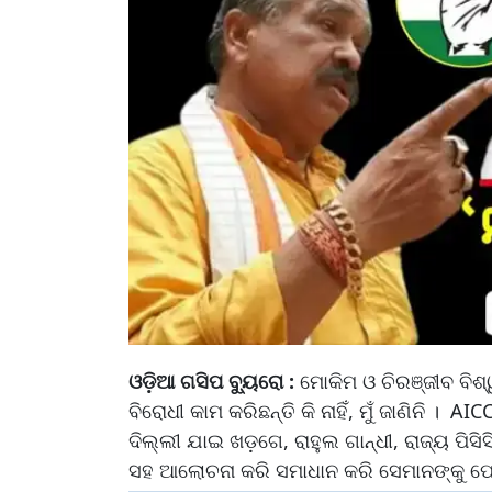
ଓଡ଼ିଆ ଗସିପ ବ୍ୟୁରୋ :
ମୋକିମ ଓ ଚିରଞ୍ଜୀବ ବିଶ
ବିରୋଧୀ କାମ କରିଛନ୍ତି କି ନାହିଁ, ମୁଁ ଜାଣିନି । AI
ଦିଲ୍ଲୀ ଯାଇ ଖଡ଼ଗେ, ରାହୁଲ ଗାନ୍ଧୀ, ରାଜ୍ୟ ପ
ସହ ଆଲୋଚନା କରି ସମାଧାନ କରି ସେମାନଙ୍କୁ ଫେ