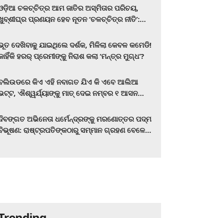
ଓଡ଼ିଆ ଚଳଚ୍ଚିତ୍ର ଆମ ଜାତିର ଅସ୍ମିତାର ପରିଚୟ,
ଖୁବ୍‌ଶୀଘ୍ର ପ୍ରଣୟନ ହେବ ନୂତନ ‘ଚଳଚ୍ଚିତ୍ର ନୀତି’:
ମୁଖ୍ୟମନ୍ତ୍ରୀ ମୋହନ ଚରଣ ମାଝୀ
ଭୂତ ଦେଖିବାକୁ ଯାଇଥିଲେ ଦର୍ଶକ, ମିଳିଲା କେବଳ କମେଡି!
କାହିଁକି ହରର୍‌ ପ୍ରେମୀଙ୍କୁ ନିରାଶ କଲା ‘ମନ୍ତ୍ର ମୁଗ୍ଧ’?
ବଲିଉଡରେ କିଏ ଏହି ନବାଗତ ଯିଏ କି ଏବେ ଆଲିଆ
ଭଟ୍ଟ, ଐଶ୍ୱର୍ଯ୍ୟାଙ୍କୁ ମାତ୍‌ ଦେଇ ନମ୍ବର ୧ ଆସନ
ହାତେଇଛନ୍ତି, ସିନେ ପ୍ରେମୀ ଏବେ ହିଁ ଜାଣି ନିଅନ୍ତୁ ...
ଦିବଙ୍ଗତ ଅଭିନେତା ଧର୍ମେନ୍ଦ୍ରଙ୍କୁ ମରଣୋତ୍ତର ପଦ୍ମ
ବିଭୂଷଣ: ରାଷ୍ଟ୍ରପତିଙ୍କଠାରୁ ସମ୍ମାନ ଗ୍ରହଣ ବେଳେ
ଭାବପ୍ରବଣ ହେଲେ ହେମା ମାଳିନୀ
Trending