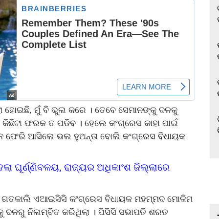
ା ହୋଇଛି, ମୁଁ ବି ଭୁଲ କରେ । ତେବେ ସେମାନଙ୍କୁ ଦଳକୁ
 କିଛିଟା ଫରକ ତ ପଡିବ । ହେଲେ କଂଗ୍ରେସ କାହା ପାଇଁ
ନେ ଫେରି ଆସିଲେ ଭଲ ହୁଅନ୍ତା ବୋଲି କଂଗ୍ରେସ ବିଧାୟକ
ା ଘୂର୍ଣ୍ଣିବଳୟ, ରାଜ୍ୟର ଅଧିକାଂଶ ଜିଲ୍ଲାରେ
ଇଁ ଗତକାଲି ଏଆଇସିସି କଂଗ୍ରେସ ବିଧାୟକ ମହମ୍ମଦ ମୋକିମ
ୁ ଦଳରୁ ନିଲମ୍ବିତ କରିଥିଲା । ପିସିସି ସଭାପତି ଶରତ