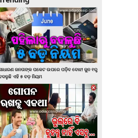
ସାଧାରଣ ଜନତାଙ୍କ ପକେଟ ଉପରେ ପଡ଼ିବ ବୋଝ! ଜୁନ ୧ରୁ
ବଦଳୁଛି ଏହି ୫ ବଡ଼ ନିୟମ