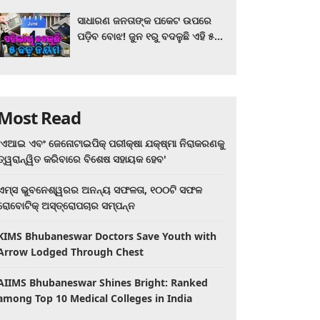
ସାଧାରଣ ଜନତାଙ୍କ ପକେଟ ଉପରେ
ପଡ଼ିବ ବୋଝ! ଜୁନ ୧ରୁ ବଦଳୁଛି ଏହି ୫
ବଡ଼ ନିୟମ
Most Read
'ଏଆଇ ଏବଂ ଜେନୋଟାଇପିକ୍ ପରୀକ୍ଷା ଯକ୍ଷ୍ମା ନିରାକରଣକୁ
ତ୍ୱରାନ୍ୱିତ କରିବାରେ ବିଶେଷ ସହାୟକ ହେବ'
ଏମ୍ସ ଭୁବନେଶ୍ୱରର ଅନନ୍ୟ ସଫଳତା, ୧୦୦ଟି ସଫଳ
ରୋବୋଟିକ୍ ଅସ୍ତ୍ରୋପଚାର ସମ୍ପନ୍ନ
KIMS Bhubaneswar Doctors Save Youth with
Arrow Lodged Through Chest
AIIMS Bhubaneswar Shines Bright: Ranked
among Top 10 Medical Colleges in India