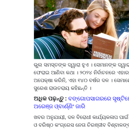
ଭୁଲ ସମସ୍ତଙ୍କ ଦ୍ୱାରା ହୁଏ । ସେମାନଙ୍କ ଦ୍ୱାର
ଫେରାଇ ଆଣିବା କଥା । ୨୦୨୪ ନିର୍ବାଚନରେ ଏହାର
ଅପେକ୍ଷା କରିନି, ଏହା ୧୪୦ ବର୍ଷର ଦଳ । ସେମା
ସୁରେଶ ରାଉତରାୟ କହିଛନ୍ତି ।
ଅଧିକ ପଢ଼ନ୍ତୁ :
ବଙ୍ଗୋପସାଗରରେ ସୃଷ୍ଟିହେଲ
ଅରେଞ୍ଜ ଓ୍ବାର୍ଣ୍ଣିଂ ଜାରି
ଖବର ଅନୁଯାୟୀ, ଦଳ ବିରୋଧୀ କାର୍ଯ୍ୟକଳାପ ପା
ଓ ବରିଷ୍ଠ କଂଗ୍ରେସ ନେତା ଚିରଞ୍ଜୀବ ବିଶ୍ବାଳଙ୍କ