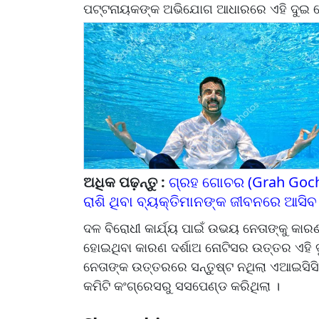
ପଟ୍ଟନାୟକଙ୍କ ଅଭିଯୋଗ ଆଧାରରେ ଏହି ଦୁଇ ନେ
ଅଧିକ ପଢ଼ନ୍ତୁ :
ଗ୍ରହ ଗୋଚର (Grah Gochar
ରାଶି ଥିବା ବ୍ୟକ୍ତିମାନଙ୍କ ଜୀବନରେ ଆସିବ ବ
ଦଳ ବିରୋଧୀ କାର୍ଯ୍ୟ ପାଇଁ ଉଭୟ ନେତାଙ୍କୁ କାରଣ
ହୋଇଥିବା କାରଣ ଦର୍ଶାଅ ନୋଟିସର ଉତ୍ତର ଏହି ଦ
ନେତାଙ୍କ ଉତ୍ତରରେ ସନ୍ତୁଷ୍ଟ ନଥିଲା ଏଆଇସିସି
କମିଟି କଂଗ୍ରେସରୁ ସସପେଣ୍ଡ କରିଥିଲା ।