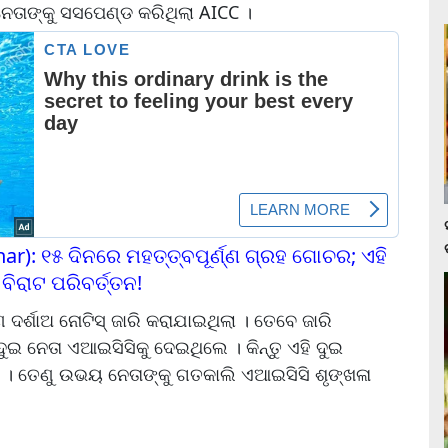
ତାଙ୍କୁ ସସପେଣ୍ଡ କରିଥିଲା AICC ।
): ୧୫ ଦିନରେ ମହତ୍ତ୍ବପୂର୍ଣ୍ଣ ଗ୍ରହ ଗୋଚର; ଏହି
ିରାଟ ପରିବର୍ତ୍ତନ!
 ଦର୍ଶାଅ ନୋଟିସ୍ ଜାରି କରାଯାଇଥିଲା । ତେବେ ଜାରି
ୁଇ ନେତା ଏଆଇସିସିକୁ ଦେଇଥିଲେ । କିନ୍ତୁ ଏହି ଦୁଇ
 । ତେଣୁ ଉଭୟ ନେତାଙ୍କୁ ଗତକାଲି ଏଆଇସିସି ଶୃଙ୍ଖଳା