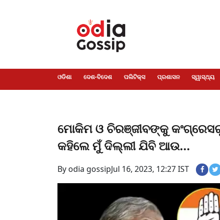
ଓଡିଶା
ଦେଶ-
ପଲିଟିକ୍ସ
ପ୍ରଶାସନ
ସ୍ୱାସ୍ଥ୍ୟ
ଗସିପ
ମନୋରଞ୍ଜନ
କ୍ରାଇମ
ଲାଇଫ
ସମସ୍ୟା
ଟେକ୍ନୋଲୋଜି
ଶିକ୍ଷା
ବିଜ୍ଞାନ
ଖେଳ
ବିଦେଶ
ସ୍ପେଶାଲ
ଷ୍ଟାଇଲ
ଓଡିଶା
ଦେଶ-ବିଦେଶ
ପଲିଟିକ୍ସ
ପ୍ରଶାସନ
ସ୍ୱାସ୍ଥ୍ୟ
ମୋକିମ ଓ ଚିରଞ୍ଜୀବଙ୍କୁ କଂଗ୍ରେସର
କହିଲେ ମୁଁ ଦିଲ୍ଲୀ ଯିବି ଆଉ...
By odia gossip
Jul 16, 2023, 12:27 IST