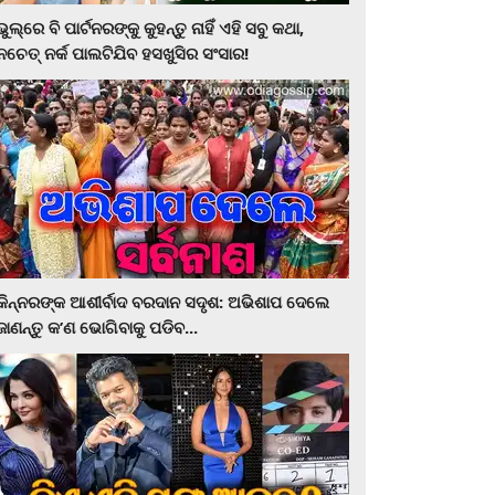
ଭୁଲ୍‌ରେ ବି ପାର୍ଟନରଙ୍କୁ କୁହନ୍ତୁ ନାହିଁ ଏହି ସବୁ କଥା,
ନଚେତ୍‌ ନର୍କ ପାଲଟିଯିବ ହସଖୁସିର ସଂସାର!
କିନ୍ନରଙ୍କ ଆଶୀର୍ବାଦ ବରଦାନ ସଦୃଶ: ଅଭିଶାପ ଦେଲେ
ଜାଣନ୍ତୁ କ’ଣ ଭୋଗିବାକୁ ପଡିବ...