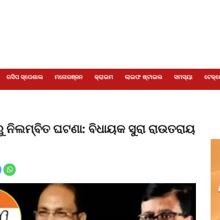
ଗସିପ ସ୍ପେଶାଲ
ମନୋରଞ୍ଜନ
କ୍ରାଇମ
ଲାଇଫ ଷ୍ଟାଇଲ
ସମସ୍ୟା
ଟେକ୍ନ
ୁ ନିଲମ୍ବିତ ଘଟଣା: ବିଧାୟକ ସୁରା ରାଉତରାୟ