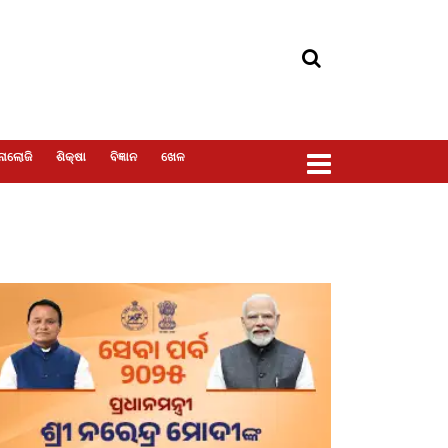
ୋଲୋଜି
ଶିକ୍ଷା
ବିଜ୍ଞାନ
ଖେଳ