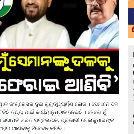
୍ୱାଳ କଂଗ୍ରେସର ଦୁଇ ଗୁରୁତ୍ୱପୂର୍ଣ୍ଣ ଲୋକ । ସେମାନେ ଦଳ
CC କିଛି ତଥ୍ୟ ପାଇଁ କାର୍ଯ୍ୟାନୁଷ୍ଠାନ ନେଇଛି । ହେଲେ ମୁଁ
ିସିସି ସଭାପତି ଶରତ ପଟ୍ଟନାୟକ, ପ୍ରଭାରୀ ଚେଲାକୁମାରଙ୍କ
ରାଇ ଆଣିବାକୁ ନିବେଦନ କରିବି ।