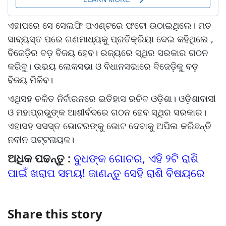
ଏହାପରେ ସେ ସେଲଫି ପଏଣ୍ଟରେ ଫଟୋ ଉଠାଇଥିଲେ। ମତ
ସାବ୍ୟସ୍ତ ପରେ ଗଣମାଧ୍ୟକୁ ପ୍ରତିକ୍ରିୟା ଦେଇ କହିଥିଲେ ,
ବିଜେଡ଼ିର ବଡ଼ ବିଜୟ ହେବ। ରଜ୍ୟରେ ସ୍ଥିର ସରକାର ଗଠନ
କରିବୁ। ଉଭୟ ଲୋକସଭା ଓ ବିଧାନସଭାରେ ବିଜେଡ଼ିକୁ ବଡ଼
ବିଜୟ ମିଳିବ।
ଏଥିସହ ଚଳିତ ନିର୍ବାରନରେ ଇତିହାସ ରଚିବ ଓଡି଼ଶା। ଓଡ଼ିଶାବାସୀ
ଓ ମହାପ୍ରଭୁଙ୍କ ଆଶୀର୍ବଦରେ ଗଠନ ହେବ ସ୍ଥିର ସରକାର।
ଏହାସହ ସସସ୍ତ ଭୋଟରଙ୍କୁ ଭୋଟ ଦେବାକୁ ଅପିଲ କରିଛନ୍ତି
ନବୀନ ପଟ୍ଟନାୟକ।
ଅଧିକ ପଢନ୍ତୁ :
ବୁଧଙ୍କ ଗୋଚର, ଏହି ୨ଟି ରାଶି
ପାଇଁ ଖରାପ ସମୟ! ଜାଣନ୍ତୁ ସେହି ରାଶି ବିଷୟରେ
Share this story