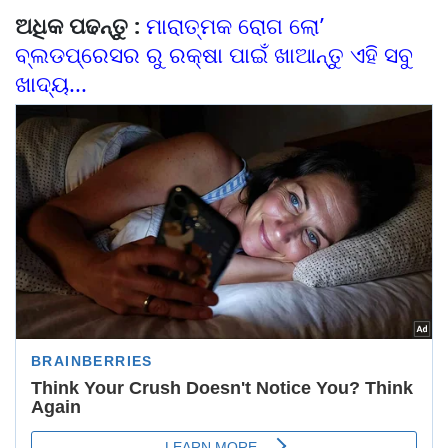
ଅଧିକ ପଢନ୍ତୁ :
ମାରାତ୍ମକ ରୋଗ ଲୋ’
ବ୍ଲଡପ୍ରେସର ରୁ ରକ୍ଷା ପାଇଁ ଖାଆନ୍ତୁ ଏହି ସବୁ
ଖାଦ୍ୟ...