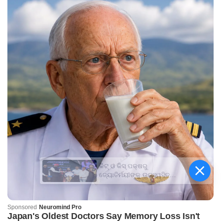
କିଟ୍‍ ଓ କିସ୍‍ ପକ୍ଷରୁ
ଜ୍ୟୋତିର୍ମୟୀଙ୍କୁ ଉଚ୍ଛ୍ୱସିତ
ସମ୍ବର୍ଦ୍ଧନା; ୫ଲକ୍ଷ ଟଙ୍କାର
ପ୍ରୋତ୍ସାହନ ରାଶି ପ୍ରଦାନ