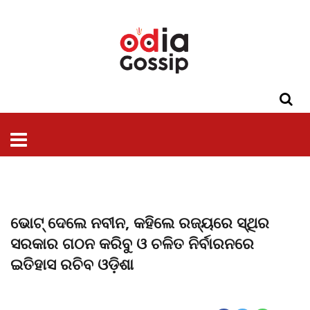
ଓଡିଶା
ଦେଶ-
ପଲିଟିକ୍ସ
ପ୍ରଶାସନ
ସ୍ୱାସ୍ଥ୍ୟ
ଗସିପ
ମନୋରଞ୍ଜନ
କ୍ରାଇମ
ଲାଇଫ
ସମସ୍ୟା
ଟେକ୍ନୋଲୋଜି
ଶିକ୍ଷା
ବିଜ୍ଞାନ
ଖେଳ
ବିଦେଶ
ସ୍ପେଶାଲ
ଷ୍ଟାଇଲ
ଭୋଟ୍ ଦେଲେ ନବୀନ, କହିଲେ ରଜ୍ୟରେ ସ୍ଥିର
ସରକାର ଗଠନ କରିବୁ ଓ ଚଳିତ ନିର୍ବାରନରେ
ଇତିହାସ ରଚିବ ଓଡି଼ଶା