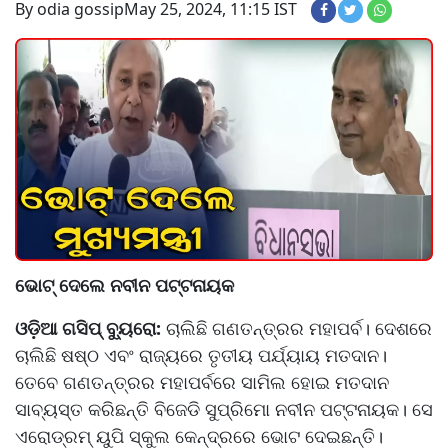
By odia gossip
May 25, 2024, 11:15 IST
ଭୋଟ୍ ଦେଲେ ନବୀନ ପଟ୍ଟନାୟକ
ଓଡ଼ିଆ ଗସିପ୍ ବ୍ୟୁରୋ:
ଚାଲିଛି ଗଣତନ୍ତ୍ରର ମହାପର୍ବ। ଦେଶରେ
ଚାଲିଛି ଷଷ୍ଠ ଏବଂ ରାଜ୍ୟରେ ତୃତୀୟ ପର୍ଯ୍ୟାୟ ମତଦାନ।
ତେବେ ଗଣତନ୍ତ୍ରର ମହାପର୍ବରେ ସାମିଲ ହୋଇ ମତଦାନ
ସାବ୍ୟସ୍ତ କରିଛନ୍ତି ବିଜେଡି ସୁପ୍ରିମୋ ନବୀନ ପଟ୍ଟନାୟକ। ସେ
ଏରୋଡ୍ରମ୍‌‌ ୟୁପି ସ୍କୁଲ କେନ୍ଦ୍ରରେ ଭୋଟ ଦେଇଛନ୍ତି।