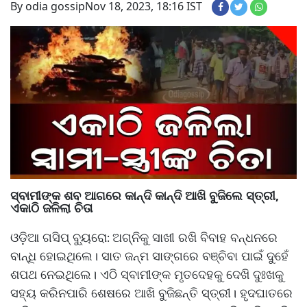
By odia gossip
Nov 18, 2023, 18:16 IST
ସ୍ବାମୀଙ୍କ ଶବ ଆଗରେ କାନ୍ଦି କାନ୍ଦି ଆଖି ବୁଜିଲେ ସ୍ତ୍ରୀ,
ଏକାଠି ଜଳିଲା ଚିତା
ଓଡ଼ିଆ ଗସିପ୍ ବ୍ୟୁରୋ
ଅଗ୍ନିକୁ ସାଖୀ ରଖି ବିବାହ ବନ୍ଧନରେ
:
ବାନ୍ଧି ହୋଇଥିଲେ। ସାତ ଜନ୍ମ ସାଙ୍ଗରେ ବଞ୍ଚିବା ପାଇଁ ଦୁହେଁ
ଶପଥ ନେଇଥିଲେ। ଏଠି ସ୍ବାମୀଙ୍କ ମୃତଦେହକୁ ଦେଖି ଦୁଃଖକୁ
ସହ୍ୟ କରିନପାରି ଶେଷରେ ଆଖି ବୁଜିଛନ୍ତି ସ୍ତ୍ରୀ। ହୃଦଘାତରେ