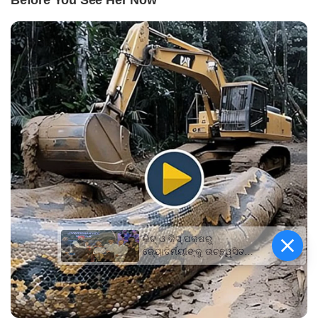
କିଟ୍‍ ଓ କିସ୍‍ ପକ୍ଷରୁ
ଜ୍ୟୋତିର୍ମୟୀଙ୍କୁ ଉଚ୍ଛ୍ୱସିତ
ସମ୍ବର୍ଦ୍ଧନା; ୫ଲକ୍ଷ ଟଙ୍କାର
ପ୍ରୋତ୍ସାହନ ରାଶି ପ୍ରଦାନ