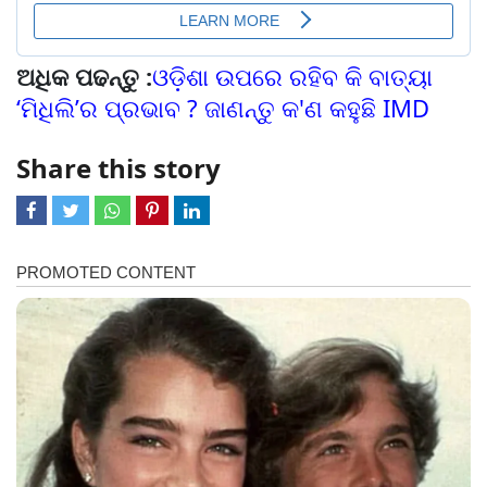
ଅଧିକ ପଢନ୍ତୁ :
ଓଡ଼ିଶା ଉପରେ ରହିବ କି ବାତ୍ୟା
‘ମିଧିଲି’ର ପ୍ରଭାବ ? ଜାଣନ୍ତୁ କ'ଣ କହୁଛି IMD
Share this story