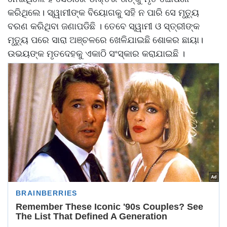
କରିଥିଲେ। ସ୍ୱାମୀଙ୍କ ବିୟୋଗକୁ ସହି ନ ପାରି ସେ ମୃତ୍ୟୁ
ବରଣ କରିଥିବା ଜଣାପଡିଛି । ତେବେ ସ୍ୱାମୀ ଓ ସ୍ତ୍ରୀଙ୍କ
ମୃତ୍ୟୁ ପରେ ସାରା ଅଞ୍ଚଳରେ ଖେଳିଯାଇଛି ଶୋକର ଛାୟା।
ଉଭୟଙ୍କ ମୃତଦେହକୁ ଏକାଠି ସଂସ୍କାର କରାଯାଇଛି ।