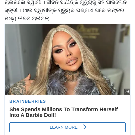
ଚାଲିଗଲେ ସ୍ୱାମୀ । ଜୀବନ ସାଥୀଙ୍କ ମୃତ୍ୟୁକୁ ସହି ପାରିଲେନି
ସ୍ତ୍ରୀ । ଆଉ ସ୍ୱାମୀଙ୍କ ମୃତ୍ୟୁର ଘଣ୍ଟାଏ ପରେ ତାଙ୍କର
ମଧ୍ୟ ଜୀବନ ଚାଲିଗଲା ।