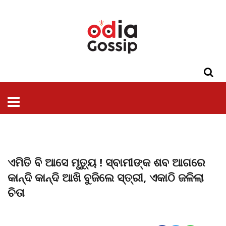
ଓଡିଶା
ଦେଶ-
ପଲିଟିକ୍ସ
ପ୍ରଶାସନ
ସ୍ୱାସ୍ଥ୍ୟ
ଗସିପ
ମନୋରଞ୍ଜନ
କ୍ରାଇମ
ଲାଇଫ
ସମସ୍ୟା
ଟେକ୍ନୋଲୋଜି
ଶିକ୍ଷା
ବିଜ୍ଞାନ
ଖେଳ
ବିଦେଶ
ସ୍ପେଶାଲ
ଷ୍ଟାଇଲ
ଏମିତି ବି ଆସେ ମୃତ୍ୟୁ ! ସ୍ବାମୀଙ୍କ ଶବ ଆଗରେ
କାନ୍ଦି କାନ୍ଦି ଆଖି ବୁଜିଲେ ସ୍ତ୍ରୀ, ଏକାଠି ଜଳିଲା
ଚିତା