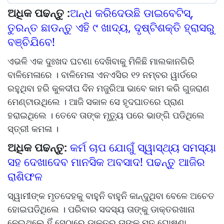
ଅଧିକ ପଢନ୍ତୁ :
ଅନ୍ଧ କରିଦେଉଛି ଡାଇବେଟିସ୍‌,
ତୁରନ୍ତ ଛାଡନ୍ତୁ ଏହି ୯ ଖାଦ୍ୟ, ଦୃଷ୍ଟିଶକ୍ତି ହ୍ରାସରୁ
ବଞ୍ଚିଯିବେ!
ଏଭଳି ଏକ ଦୁଃଖଦ ଘଟଣା ଦେଖିବାକୁ ମିଳିଛି ମାଲକାନଗିରି
ବାଳିମେଳାରେ । ବାଳିମେଳା ଏନଏସିର ୧୨ ନମ୍ବର ୱାର୍ଡରେ
ରହୁଥିବା ହରି କୁଳଦୀପ ଦିନ ମଜୁରିଆ ଭାବେ କାମ କରି ଗୁଜରାଣ
ମେଣ୍ଟାଉଥିଲେ । ଆଜି ସକାଳ ସେ ହୃଦଘାତରେ ପ୍ରାଣ
ହରାଇଥିଲେ । ତେବେ ତାଙ୍କ ମୃତ୍ୟୁ ପରେ ଭାଙ୍ଗି ପଡିଥିଲେ
ସ୍ତ୍ରୀ କମଳା ।
ଅଧିକ ପଢନ୍ତୁ:
କର୍ମ ଚାପ ଯୋଗୁଁ ସ୍ୱାସ୍ଥ୍ୟ ସମସ୍ୟା
ସହ ଦେଖାଦେବ ମାନସିକ ଅବସାଦ! ପଢନ୍ତୁ ଆଜିର
ରାଶିଫଳ
ସ୍ୱାମୀଙ୍କ ମୃତଦେହକୁ ବାହୁନି ବାହୁନି କାନ୍ଦୁଥିବା ବେଳେ ଅଚେତ
ହୋଇପଡିଥିଲେ । ପରିବାର ସଦସ୍ୟ ତାଙ୍କୁ ଡାକ୍ତରଖାନା
ନେଇଥିଲେ ହିଁ ସେଠାରେ ଡାକ୍ତର ତାଙ୍କୁ ମୃତ ଘୋଷଣା