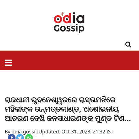
ଓଡିଶା
ଦେଶ-
ପଲିଟିକ୍ସ
ପ୍ରଶାସନ
ସ୍ୱାସ୍ଥ୍ୟ
ଗସିପ
ମନୋରଞ୍ଜନ
କ୍ରାଇମ
ଲାଇଫ
ସମସ୍ୟା
ଟେକ୍ନୋଲୋଜି
ଶିକ୍ଷା
ବିଜ୍ଞାନ
ଖେଳ
ବିଦେଶ
ସ୍ପେଶାଲ
ଷ୍ଟାଇଲ
ରାଜଧାନୀ ଭୁବନେଶ୍ୱରରେ ରାସ୍ତାମଝିରେ
ମହିଳାଙ୍କ ଉନ୍ମତ୍ତକାଣ୍ଡ, ଅଶୋଭନୀୟ
ଆଚରଣ ଦେଖି ଜନସାଧାରଣଙ୍କ ମୁଣ୍ଡ ଟିଣ...
By odia gossip
Updated: Oct 31, 2023, 21:32 IST