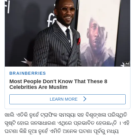
ଖାଲି ଏତିକି ନୁହେଁ ଟ୍ରାଫିକ ସମସ୍ୟା ସହ ବିଶୃଙ୍ଖଳା ପରିସ୍ଥିତି
ସୃଷ୍ଟି ହୋଇ ଜନସାଧାରଣ ଏଥିରେ ପ୍ରଭାବିତ ହେଉଛନ୍ତି । ଏହି
ଘଟଣା କିଛି ନୂଆ ନୁହେଁ ଏମିତି ଅନେକ ଘଟଣା ପୂର୍ବରୁ ମଧ୍ୟ