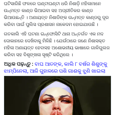
ଘଟିସାରିଛି ଫଳରେ ଘଣ୍ଟାଘଣ୍ଟା ଧରି ନିଶାଡ଼ି ମହିଳାମାନେ
ଉନ୍ମତ୍ତ କାଣ୍ଡ ଭିଆଇବା ସହ ଅପ୍ରୀତିକର କାଣ୍ଡ
ଭିଆଉଛନ୍ତି । ଅଣାୟତ୍ତ ନିଶାଡିଙ୍କ ଉନ୍ମତ୍ତ କାଣ୍ଡରୁ ଦୂର
କରିବା ପାଇଁ ପୁଲିସ ପ୍ରଶାସନ ନାକେଦମ ହୋଇଯାଉଛି ।
ଗତକାଲି ଏହି ଘଟଣା ଇନ୍ଫୋସିଟି ଥାନା ଅନ୍ତର୍ଗତ ଏକ ମଦ
ଦୋକାନରେ ଦେଖିବାକୁ ମିଳିଛି । ଯେଉଁଠାରେ ଜଣେ ନିଶାସକ୍ତ
ମହିଳା ଅଣାୟତ୍ତ ହେବାସହ ଅଶୋଭନୀୟ ଭାଷାରେ ଗାଳିଗୁଲଜ
କରିବା ସହ ବିଶୃଙ୍ଖଳା ସୃଷ୍ଟି କରିଥିଲେ ।
ଅଧିକ ପଢ଼ନ୍ତୁ :
ବାଘ ଆତଙ୍କ, କାଲି ୮ ବର୍ଷର ଶିଶୁଙ୍କୁ
ଝାମ୍ପିନେଲା, ଆଜି ଗୁହାଳରେ ପଶି ଗାଈକୁ ଝୁଣି ଖାଇଲା