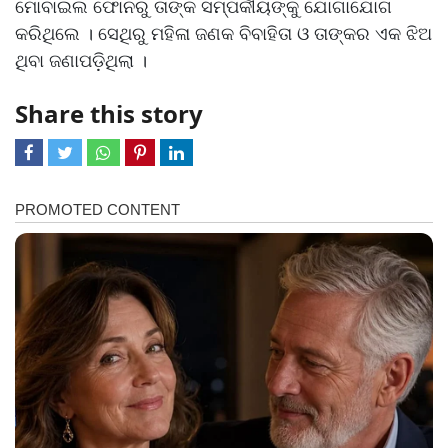
ମୋବାଇଲ ଫୋନରୁ ତାଙ୍କ ସମ୍ପର୍କୀୟଙ୍କୁ ଯୋଗାଯୋଗ
କରିଥିଲେ । ସେଥିରୁ ମହିଳା ଜଣକ ବିବାହିତା ଓ ତାଙ୍କର ଏକ ଝିଅ
ଥିବା ଜଣାପଡ଼ିଥିଲା ।
Share this story