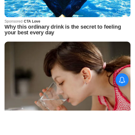
କିଟ୍‍ ଓ କିସ୍‍ ପକ୍ଷରୁ
ଜ୍ୟୋତିର୍ମୟୀଙ୍କୁ ଉଚ୍ଛ୍ୱସିତ
ସମ୍ବର୍ଦ୍ଧନା; ୫ଲକ୍ଷ ଟଙ୍କାର
ପ୍ରୋତ୍ସାହନ ରାଶି ପ୍ରଦାନ