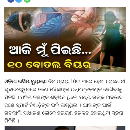
ଓଡ଼ିଆ ଗସିପ ବ୍ୟୁରୋ:
ଦିନ ପ୍ରାୟ 10ଟା ପରେ ହେବ । ରାଜଧାନୀ
ଭୁବନେଶ୍ୱରରେ ଜଣେ ମହିଳାଙ୍କ ଉନ୍ମତ୍ତକାଣ୍ଡ ଦେଖିବାକୁ
ମିଳିଛି । ମହିଳା ଜଣଙ୍କ ଶିକ୍ଷିତ ଥିଲେ ମଧ୍ୟ ତାଙ୍କ ହାବଭାବ
ଜଣେ ସ୍ମାର୍ଟ ନିଶାଡ଼ିଙ୍କ ଭଳି ଲାଗୁଥିଲା । ଯାହାଙ୍କ ପାଇଁ
ଗତକାଲି ସାଧାରଣ ଲୋକେ ହଇରାଣ ହରକତ ହୋଇଥିବା ସୂଚନା
ମିଳିଛି ।