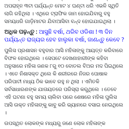
ଅପରାହ୍ନ ୩ଟା ପର୍ଯ୍ୟନ୍ତ ମୋଟ ୪ ଘଣ୍ଟା ଧରି ଏଭଳି ସ୍ଥିତି
ଲାଗି ରହିଥିଲା । ଏଥିରେ ଟ୍ରାଫିକ ଜାମ ହୋଇଯିବାରୁ ବହୁ
ସମୟଧରି ଗାଡ଼ିମାଟର ଯିବାଆସିବା ବନ୍ଦ ହୋଇଯାଇଥିଲା ।
ଅଧିକ ପଢ଼ନ୍ତୁ :
ଆସୁଛି ବର୍ଷା, ଥରିବ ଓଡିଶା ! ୩ ଦିନ
ପର୍ଯ୍ୟନ୍ତ ରାଜ୍ୟର ହେବ ହାଲୁକା ବର୍ଷା, ଜାଣନ୍ତୁ କେବେ ?
ପୁଲିସ ପ୍ରଶାସନ ବହୁବାର ଆସି ମହିଳାଙ୍କୁ ଆୟତ୍ତ କରିବାରେ
ବିଫଳ ହୋଇଥିଲେ । ସେପଟେ ଦେଖଣାହାରୀଙ୍କ କହିବା
ଅନୁସାରେ ମହିଳା ଜଣକ ୮ରୁ ୧୦ ବୋତଲ ବିଅର ମଦ ପିଇଥିଲେ
। ଏତେ ନିଶାସକ୍ତ ଥିଲେ କି ଶରୀରରେ ନିଜର ପୋଷାକ
ପରିପାଟୀ ମଧ୍ୟ ଠିକ ଭାବେ ରହୁ ନ ଥିଲା । ଏମିତକି
ସର୍ବସାଧାରଣଙ୍କ ଯାତାୟତରେ ପରିସ୍ରା କରୁଥିଲେ । ତେବେ
ଏହି ଘଟଣା ବହୁ ସମୟ ଚାଲିବା ପରେ ଶେଷରେ ମହିଳା ପୁଲିସ
ଆସି ଉକ୍ତ ମହିଳାଙ୍କୁ କାବୁ କରି ଭ୍ୟାନରେ ବସାଇ ନେଇଥିଲେ
।
ଉପସ୍ଥିତ ଲୋକଙ୍କ ମଧ୍ୟରୁ ଜଣେ ଲୋକ ମହିଳାଙ୍କ