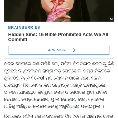
ଖବର ନେବାରେ ଜଣାପଡ଼ିଛି ଯେ, ପଟିଆ ବିଗବଜାର ଛକଠାରୁ କିଛି
ଦୂରରେ ନନ୍ଦନକାନନ ରାସ୍ତା କଡ଼ ପେଟ୍ରୋଲ ପମ୍ପ ନିକଟରେ
ଥିବା ଠିପି ବନ୍ଦ ବିଦେଶୀ ମଦ ଦୋକାନ ଠାରେ ଜଣେ ମହିଳା
ଅତ୍ୟଧିକ ନିଶାସେବନ କରି ଉନ୍ମତ୍ତ କାଣ୍ଡ ଘଟାଇଥିଲେ ।
ଫଳରେ ଯାତାୟାତ କରୁଥିବା ଲୋକ ଓ ସେଠାରେ ଥିବା ପରିବା
ବେପାରୀ, କପଡ଼ା ଦୋକାନ, ଫୁଲ ଦୋକାନ, ବାର, ହୋଟେଲ
ଆଦିକୁ ଆସିଥିବା ଲୋକମାନଙ୍କୁ ଅସୁବିଧାରେ ପକାଇଥିଲା ।
ନିଶାସକ୍ତ ମହିଳା ଜଣକ ଉପଦ୍ରଵ ଦିନ ୧୧ଟାରୁ ଆରମ୍ଭ ହୋଇ