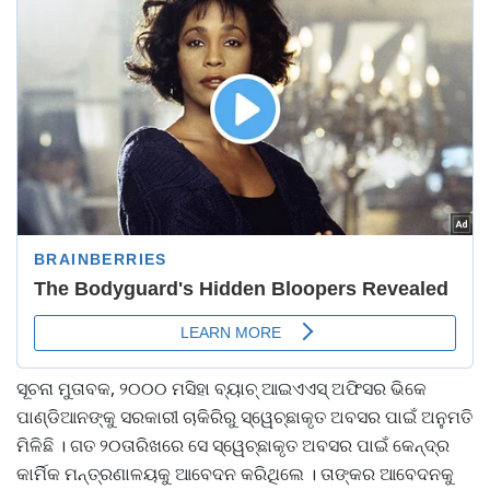
ସୂଚନା ମୁତାବକ, ୨୦୦୦ ମସିହା ବ୍ୟାଚ୍ ଆଇଏଏସ୍ ଅଫିସର ଭିକେ
ପାଣ୍ଡିଆନଙ୍କୁ ସରକାରୀ ଚାକିରିରୁ ସ୍ୱେଚ୍ଛାକୃତ ଅବସର ପାଇଁ ଅନୁମତି
ମିଳିଛି । ଗତ ୨୦ତାରିଖରେ ସେ ସ୍ୱେଚ୍ଛାକୃତ ଅବସର ପାଇଁ କେନ୍ଦ୍ର
କାର୍ମିକ ମନ୍ତ୍ରଣାଳୟକୁ ଆବେଦନ କରିଥିଲେ । ତାଙ୍କର ଆବେଦନକୁ