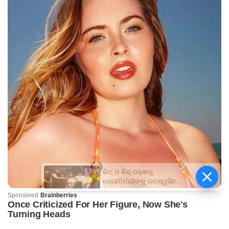
କିଟ୍‍ ଓ କିସ୍‍ ପକ୍ଷରୁ
ଜ୍ୟୋତିର୍ମୟୀଙ୍କୁ ଉଚ୍ଛ୍ୱସିତ
ସମ୍ବର୍ଦ୍ଧନା; ୫ଲକ୍ଷ ଟଙ୍କାର
ପ୍ରୋତ୍ସାହନ ରାଶି ପ୍ରଦାନ