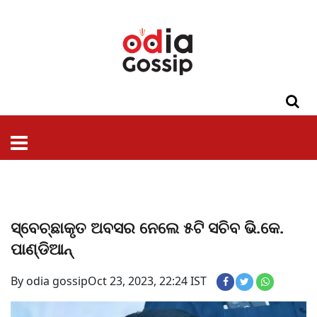
ଓଡିଶା
ଦେଶ-
ପଲିଟିକ୍ସ
ପ୍ରଶାସନ
ସ୍ୱାସ୍ଥ୍ୟ
ଗସିପ
ମନୋରଞ୍ଜନ
କ୍ରାଇମ
ଲାଇଫ
ସମସ୍ୟା
ଟେକ୍ନୋଲୋଜି
ଶିକ୍ଷା
ବିଜ୍ଞାନ
ଖେଳ
ବିଦେଶ
ସ୍ପେଶାଲ
ଷ୍ଟାଇଲ
ସ୍ବେଚ୍ଛାକୃତ ଅବସର ନେଲେ ୫ଟି ସଚିବ ଭି.କେ.
ପାଣ୍ଡିଆନ୍
By odia gossip
Oct 23, 2023, 22:24 IST