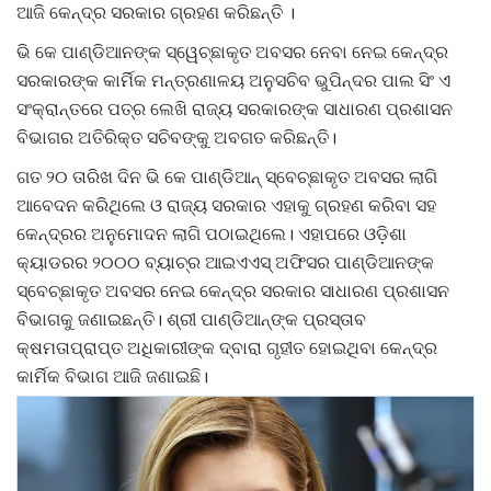
ଆଜି କେନ୍ଦ୍ର ସରକାର ଗ୍ରହଣ କରିଛନ୍ତି ।
ଭି କେ ପାଣ୍ଡିଆନଙ୍କ ସ୍ୱେଚ୍ଛାକୃତ ଅବସର ନେବା ନେଇ କେନ୍ଦ୍ର
ସରକାରଙ୍କ କାର୍ମିକ ମନ୍ତ୍ରଣାଳୟ ଅନୁସଚିବ ଭୁପିନ୍ଦର ପାଲ ସିଂ ଏ
ସଂକ୍ରାନ୍ତରେ ପତ୍ର ଲେଖି ରାଜ୍ୟ ସରକାରଙ୍କ ସାଧାରଣ ପ୍ରଶାସନ
ବିଭାଗର ଅତିରିକ୍ତ ସଚିବଙ୍କୁ ଅବଗତ କରିଛନ୍ତି।
ଗତ ୨୦ ତାରିଖ ଦିନ ଭି କେ ପାଣ୍ଡିଆନ୍ ସ୍ବେଚ୍ଛାକୃତ ଅବସର ଲାଗି
ଆବେଦନ କରିଥିଲେ ଓ ରାଜ୍ୟ ସରକାର ଏହାକୁ ଗ୍ରହଣ କରିବା ସହ
କେନ୍ଦ୍ରର ଅନୁମୋଦନ ଲାଗି ପଠାଇଥିଲେ। ଏହାପରେ ଓଡ଼ିଶା
କ୍ୟାଡରର ୨୦୦୦ ବ୍ୟାଚ୍‌ର ଆଇଏଏସ୍‌ ଅଫିସର ପାଣ୍ଡିଆନଙ୍କ
ସ୍ବେଚ୍ଛାକୃତ ଅବସର ନେଇ କେନ୍ଦ୍ର ସରକାର ସାଧାରଣ ପ୍ରଶାସନ
ବିଭାଗକୁ ଜଣାଇଛନ୍ତି। ଶ୍ରୀ ପାଣ୍ଡିଆନ୍‌ଙ୍କ ପ୍ରସ୍ତାବ
କ୍ଷମତାପ୍ରାପ୍ତ ଅଧିକାରୀଙ୍କ ଦ୍ବାରା ଗୃହୀତ ହୋଇଥିବା କେନ୍ଦ୍ର
କାର୍ମିକ ବିଭାଗ ଆଜି ଜଣାଇଛି।