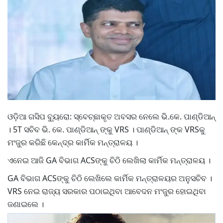
ଓଡ଼ିଆ ଗସିପ ବ୍ୟୁରୋ: ସ୍ବେଚ୍ଛାକୃତ ଅବସର ନେଲେ ଭି.କେ. ପାଣ୍ଡିଆନ୍
। 5T ସଚିବ ଭି. କେ. ପାଣ୍ଡିଆନ୍ ଙ୍କୁ VRS । ପାଣ୍ଡିଆନ୍ ଙ୍କ VRSକୁ
ମଂଜୁର କରିଛି କେନ୍ଦ୍ର କାର୍ମିକ ମନ୍ତ୍ରାଳୟ ।
ଏନେଇ ଆଜି GA ବିଭାଗ ACSଙ୍କୁ ଚିଠି ଲେଖିଲା କାର୍ମିକ ମନ୍ତ୍ରାଳୟ ।
GA ବିଭାଗ ACSଙ୍କୁ ଚିଠି ଲେଖିଲେ କାର୍ମିକ ମନ୍ତ୍ରାଳୟର ଅନୁସଚିବ ।
VRS ନେଇ ରାଜ୍ୟ ସରକାର ପଠାଇଥିବା ଆବେଦନ ମଂଜୁର ହୋଇଥିବା
ଜଣାଇଲେ ।