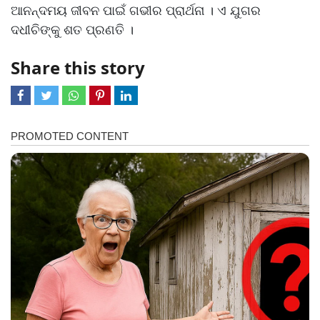
ଆନନ୍ଦମୟ ଜୀବନ ପାଇଁ ଗଭୀର ପ୍ରାର୍ଥନା । ଏ ଯୁଗର
ଦଧୀଚିଙ୍କୁ ଶତ ପ୍ରଣତି ।
Share this story