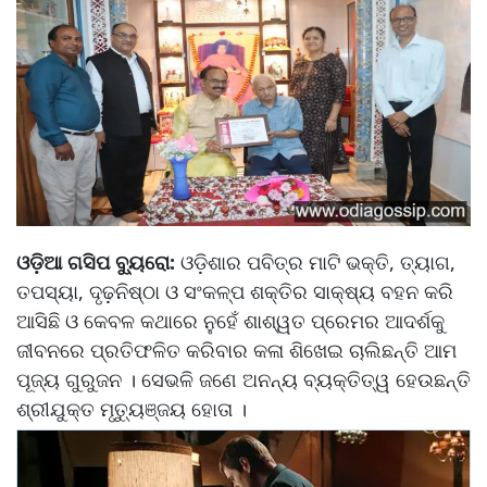
ଓଡ଼ିଆ ଗସିପ ବ୍ୟୁରୋ:
ଓଡ଼ିଶାର ପବିତ୍ର ମାଟି ଭକ୍ତି, ତ୍ୟାଗ,
ତପସ୍ୟା, ଦୃଢ଼ନିଷ୍ଠା ଓ ସଂକଳ୍ପ ଶକ୍ତିର ସାକ୍ଷ୍ୟ ବହନ କରି
ଆସିଛି ଓ କେବଳ କଥାରେ ନୁହେଁ ଶାଶ୍ୱତ ପ୍ରେମର ଆଦର୍ଶକୁ
ଜୀବନରେ ପ୍ରତିଫଳିତ କରିବାର କଳା ଶିଖେଇ ଚାଲିଛନ୍ତି ଆମ
ପୂଜ୍ୟ ଗୁରୁଜନ । ସେଭଳି ଜଣେ ଅନନ୍ୟ ବ୍ୟକ୍ତିତ୍ୱ ହେଉଛନ୍ତି
ଶ୍ରୀଯୁକ୍ତ ମୃତ୍ୟୁଞ୍ଜୟ ହୋତା ।