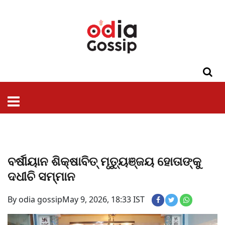
ଓଡିଶା
ଦେଶ-
ପଲିଟିକ୍ସ
ପ୍ରଶାସନ
ସ୍ୱାସ୍ଥ୍ୟ
ଗସିପ
ମନୋରଞ୍ଜନ
କ୍ରାଇମ
ଲାଇଫ
ସମସ୍ୟା
ଟେକ୍ନୋଲୋଜି
ଶିକ୍ଷା
ବିଜ୍ଞାନ
ଖେଳ
ବିଦେଶ
ସ୍ପେଶାଲ
ଷ୍ଟାଇଲ
ବର୍ଷୀୟାନ ଶିକ୍ଷାବିତ୍ ମୃତ୍ୟୁଞ୍ଜୟ ହୋତାଙ୍କୁ
ଦଧୀଚି ସମ୍ମାନ
By odia gossip
May 9, 2026, 18:33 IST