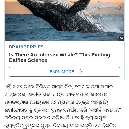
ଏହି ଅବସରରେ ବିଶିଷ୍ଟ ସାମ୍ବାଦିକ, ଲେଖକ ତଥା ସମାଜ
ସଂସ୍କାରକ, ଶରୀର ଏବଂ ଅଙ୍ଗ ଦାନ ସମାଜ, ଭାରତର
ପ୍ରତିଷ୍ଠାତା ଅଧ୍ୟକ୍ଷ ଡଃ ପ୍ରଭାସ ଚନ୍ଦ୍ର ଆଚାର୍ଯ୍ୟ
ଶ୍ରୀହୋତାଙ୍କୁ ଶ୍ରଦ୍ଧା ସୁମନ ସମର୍ପଣ କରି “ଦଧୀଚି ସମ୍ମାନ”
ପରିଚୟ ପତ୍ର ପ୍ରଦାନ କରିଛନ୍ତି । ସେହି ତ୍ୟାଗପୁତ
ବ୍ୟକ୍ତିତ୍ୱଙ୍କର ସୁସ୍ଥ ନିରାମୟ ସାଇ ଭକ୍ତି ରସ ବିଜଡ଼ିତ