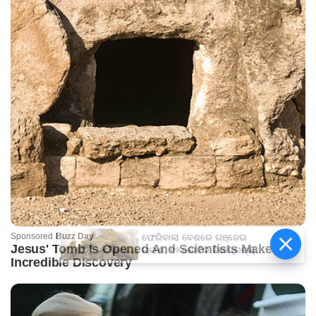
ଫେରିବାଲା ବେଶରେ ଗଞ୍ଜେଇ
ଚାଲାଣ, ୧୨ କୋଟିର ନିଶାଦ୍ରବ୍ୟ
ଜବତ