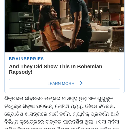
ଶିକ୍ଷକତା ଜୀବନରେ ତାଙ୍କର ବାସଗୃହ ଥିଲା ଏକ ଗୁରୁକୁଳ ।
ନିଃଶୁଳ୍କ ଶିକ୍ଷା ପ୍ରଦାନ, ହୋମିଓ ପ୍ୟାଥି ଔଷଧ ବିତରଣ,
ଜ୍ୟୋତିଷ ଶାସ୍ତ୍ରରେ ମାର୍ଗ ଦର୍ଶନ, ମ୍ୟାଜିକ୍ ପ୍ରଦର୍ଶନ ଆଦି
ବିଭିନ୍ନ କ୍ଷେତ୍ରରେ ତାଙ୍କର ପାରଦର୍ଶିତା ଥିଲା । ସଦା ସର୍ବଦା