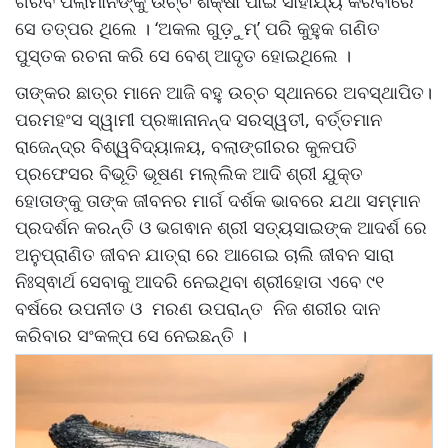
ଗରିବ ପିଲାମାନଙ୍କୁ ଉଚ୍ଚ ଶିକ୍ଷା ପାଇଁ ସାହାଯ୍ୟ କରିବାରେ
ସେ ତତ୍ପର ଥିଲେ । ‘ଅକଲ ଗୁଡ଼ୁମ୍’ ପରି କୁହୁକ ଗଣିତ
ପୁସ୍ତକ ରଚନା କରି ସେ ବେଶ୍ ଆଦୃତ ହୋଇଥିଲେ ।
ତାଙ୍କର ଛାତ୍ର ମାନେ ଆଜି ବହୁ ଉଚ୍ଚ ସ୍ଥାନରେ ଅବସ୍ଥାପିତ।
ପରମହଂସ ସ୍ୱାମୀ ପ୍ରଜ୍ଞାନାନନ୍ଦ ସରସ୍ୱତୀ, ବର୍ତ୍ତମାନ
ରାଜେନ୍ଦ୍ର ବିଶ୍ୱବିଦ୍ୟାଳୟ, ବଲାଙ୍ଗୀରର କୁଳପତି
ପ୍ରଫେସର ବିଭୂତି ଭୂଷଣ ମଲ୍ଲିକ ଆଦି ଶ୍ରୀ ଯୁକ୍ତ
ହୋତାଙ୍କୁ ତାଙ୍କ ଜୀବନର ମାର୍ଗ ଦର୍ଶକ ଭାବରେ ଯଥା ସମ୍ମାନ
ପ୍ରଦର୍ଶନ କରନ୍ତି ଓ ଭଗଵାନ ଶ୍ରୀ ସତ୍ୟସାଇଙ୍କ ଆଦର୍ଶ ରେ
ଅନୁପ୍ରାଣିତ ଜୀବନ ଯାତ୍ରା ରେ ଆଗେଇ ଚାଲି ଜୀବନ ସାରା
ନିଃସ୍ଵାର୍ଥ ସେବାକୁ ଆଦରି ନେଇଥିବା ଶ୍ରୀହୋତା ଏବେ ୯୧
ବର୍ଷରେ ଉପନୀତ ଓ ମରଣ ଉପରାନ୍ତ ନିଜ ଶରୀର ଦାନ
କରିବାର ସଂକଳ୍ପ ସେ ନେଇଛନ୍ତି ।