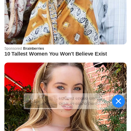
ଫେରିବାଲା ବେଶରେ ଗଞ୍ଜେଇ
ଚାଲାଣ, ୧୨ କୋଟିର ନିଶାଦ୍ରବ୍ୟ
ଜବତ