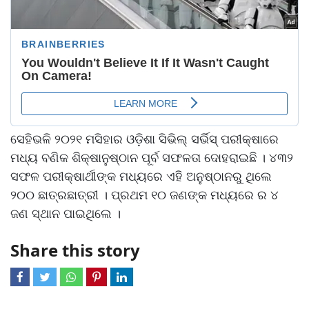
ସେହିଭଳି ୨୦୨୧ ମସିହାର ଓଡ଼ିଶା ସିଭିଲ୍ ସର୍ଭିସ୍ ପରୀକ୍ଷାରେ
ମଧ୍ୟ ବଣିକ ଶିକ୍ଷାନୁଷ୍ଠାନ ପୂର୍ବ ସଫଳତା ଦୋହରାଇଛି । ୪୩୨
ସଫଳ ପରୀକ୍ଷାର୍ଥୀଙ୍କ ମଧ୍ୟରେ ଏହି ଅନୁଷ୍ଠାନରୁ ଥିଲେ
୨୦୦ ଛାତ୍ରଛାତ୍ରୀ । ପ୍ରଥମ ୧୦ ଜଣଙ୍କ ମଧ୍ୟରେ ର ୪
ଜଣ ସ୍ଥାନ ପାଇଥିଲେ ।
Share this story