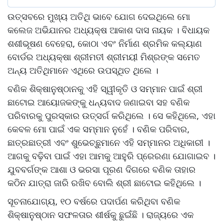
ଉତ୍ସବରେ ମୁଖ୍ୟ ଅତିଥି ଭାବେ ଯୋଗ ଦେଇଥିଲେ ମୋ
କଲେଜ ଅଭିଯାନର ଅଧ୍ୟକ୍ଷ ଆକାଶ ଦାସ ନାୟକ । ବିଧାୟକ
ଶଶୀଭୂଷଣ ବେହେରା, କୋଠା ଏବଂ ନିର୍ମାଣ ଶ୍ରମିକ କଲ୍ୟାଣ
ବୋର୍ଡର ଅଧ୍ୟକ୍ଷା ଶ୍ରୀମତୀ ଶ୍ରୀମୟୀ ମିଶ୍ରଙ୍କ ସମେତ
ଅନ୍ୟ ଅତିଥିମାନେ ଏଥିରେ ଉପସ୍ଥିତ ଥିଲେ ।
ବଣିକ ଶିକ୍ଷାନୁଷ୍ଠାନକୁ ଏହି ସ୍ୱୀକୃତି ଓ ସମ୍ମାନ ପାଇଁ ଶ୍ରୀ
ଛାଟୋଇ ଆୟୋଜକଙ୍କୁ ଧନ୍ୟବାଦ ଜଣାଇବା ସହ ବଣିକ
ପରିବାରକୁ ପୁରସ୍କାର ଉତ୍ସର୍ଗ କରିଥିଲେ । ସେ କହିଥିଲେ, ଏହା
କେବଳ ମୋ ପାଇଁ ଏକ ସମ୍ମାନ ନୁହେଁ । ବଣିକ ପରିବାର,
ଛାତ୍ରଛାତ୍ରୀ ଏବଂ ଶୁଭେଚ୍ଛୁମାନେ ଏହି ସମ୍ମାନର ଅଧିକାରୀ ।
ଆଗକୁ ବଢ଼ିବା ପାଇଁ ଏହା ଆମକୁ ଆହୁରି ପ୍ରେରଣା ଯୋଗାଇବ ।
ଯୁବବର୍ଗଙ୍କ ଆଶା ଓ ଭରସା ପୂରଣ ଦିଗରେ ବଣିକ ତାହାର
କଠିନ ଯାତ୍ରା ଜାରି ରଖିବ ବୋଲି ଶ୍ରୀ ଛାଟୋଇ କହିଥିଲେ ।
ସୂଚନାଯୋଗ୍ୟ, ୧୦ ବର୍ଷରେ ପଦାର୍ପଣ କରିଥିବା ବଣିକ
ଶିକ୍ଷାନୁଷ୍ଠାନ ସଫଳତାର ଶୀର୍ଷକୁ ଛୁଇଁଛି । ରାଜ୍ୟରେ ଏକ