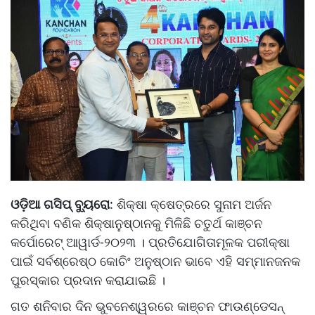
ଓଡ଼ିଆ ଗସିପ୍ ବ୍ୟୁରୋ
: ଶିକ୍ଷା କ୍ଷେତ୍ରରେ ସୁନାମ ଅର୍ଜନ
କରିଥିବା ବଣିକ ଶିକ୍ଷାନୁଷ୍ଠାନକୁ ମିଳିଛି ଚତୁର୍ଥ କାଞ୍ଚନ
କର୍ପୋରେଟ୍ ଆୱାର୍ଡ-୨୦୨୩ । ପ୍ରତିଯୋଗିତାମୂଳକ ପରୀକ୍ଷା
ପାଇଁ ସର୍ବଶ୍ରେଷ୍ଠ କୋଚିଂ ଅନୁଷ୍ଠାନ ଭାବେ ଏହି ସମ୍ମାନଜନକ
ପୁରସ୍କାର ପ୍ରଦାନ କରାଯାଇଛି ।
ଗତ ଶନିବାର ଦିନ ଭୁବନେଶ୍ୱରରେ କାଞ୍ଚନ ଫାଉଣ୍ଡେସନ୍