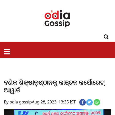
ଓଡିଶା
ଦେଶ-
ପଲିଟିକ୍ସ
ପ୍ରଶାସନ
ସ୍ୱାସ୍ଥ୍ୟ
ଗସିପ
ମନୋରଞ୍ଜନ
କ୍ରାଇମ
ଲାଇଫ
ସମସ୍ୟା
ଟେକ୍ନୋଲୋଜି
ଶିକ୍ଷା
ବିଜ୍ଞାନ
ଖେଳ
ବିଦେଶ
ସ୍ପେଶାଲ
ଷ୍ଟାଇଲ
ବଣିକ ଶିକ୍ଷାନୁଷ୍ଠାନକୁ କାଞ୍ଚନ କର୍ପୋରେଟ୍
ଆୱାର୍ଡ
By odia gossip
Aug 28, 2023, 13:35 IST