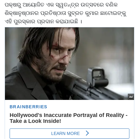
ପକ୍ଷରୁ ଆୟୋଜିତ ଏକ ସ୍ୱତନ୍ତ୍ର ଉତ୍ସବରେ ବଣିକ
ଶିକ୍ଷାନୁଷ୍ଠାନର ପ୍ରତିଷ୍ଠାତା ସୁବ୍ରତ କୁମାର ଛାଟୋଇଙ୍କୁ
ଏହି ପୁରସ୍କାର ପ୍ରଦାନ କରାଯାଇଛି ।