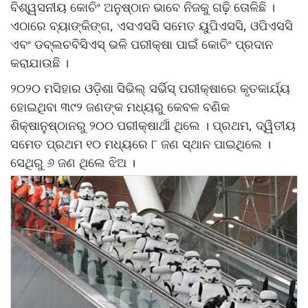
ବିଶ୍ୱସନୀୟ କୋଚିଂ ଅନୁଷ୍ଠାନ ଭାବେ ନିଜକୁ ଗଢ଼ି ତୋଳିଛି ।
ଏଠାରେ ବ୍ୟାଙ୍କିଙ୍ଗ, ଏସଏସସି ସମେତ ୟୁପିଏସସି, ଓପିଏସସି
ଏବଂ ଡବ୍ଲଚବିସିଏସ୍ ଭଳି ପରୀକ୍ଷା ପାଇଁ କୋଚିଂ ପ୍ରଦାନ
କରାଯାଉଛି ।
୨୦୨୦ ମସିହାର ଓଡ଼ିଶା ସିଭିଲ୍ ସର୍ଭିସ୍ ପରୀକ୍ଷାରେ କୃତକାର୍ଯ୍ୟ
ହୋଇଥିବା ୩୯୨ ଜଣଙ୍କ ମଧ୍ୟରୁ କେବଳ ବଣିକ
ଶିକ୍ଷାନୁଷ୍ଠାନରୁ ୨୦୦ ପରୀକ୍ଷାର୍ଥୀ ଥିଲେ । ପ୍ରଥମ, ଦ୍ୱିତୀୟ
ସମେତ ପ୍ରଥମ ୧୦ ମଧ୍ୟରେ ୮ ଜଣ ସ୍ଥାନ ପାଇଥିଲେ ।
ସେଥିରୁ ୬ ଜଣ ଥିଲେ ଝିଅ ।