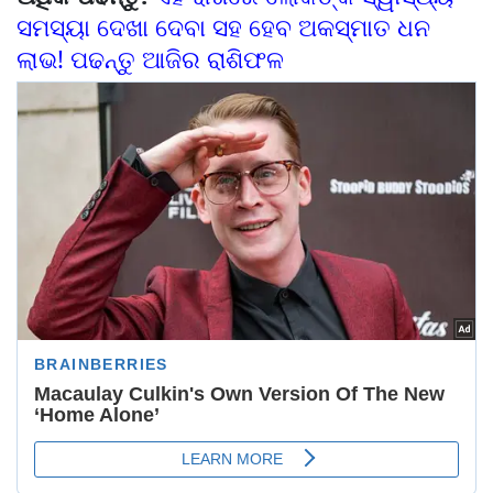
ସମସ୍ୟା ଦେଖା ଦେବା ସହ ହେବ ଅକସ୍ମାତ ଧନ
ଲାଭ! ପଢନ୍ତୁ ଆଜିର ରାଶିଫଳ