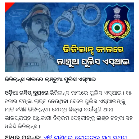
ଭିଜିଲାନ୍ସ ଜାଲରେ ଲାଞ୍ଚୁଆ ପୁଲିସ ଏସ୍‌ଆଇ
ଓଡ଼ିଆ ଗସିପ୍ ବ୍ୟୁରୋ
ଭିଜିଲାନ୍ସ ଜାଲରେ ପୁଲିସ ଏସ୍‌ଆଇ। ୧୫
:
ହଜାର ଟଙ୍କା ଲାଞ୍ଚ ନେଉଥିବା ବେଳେ ପୁଲିସ ଏସ୍‌ଆଇଙ୍କୁ
ମାଡି ବସିଛି ଭିଜିଲାନ୍ସ। ବୌଦ୍ଧ ଜିଲ୍ଲା ବାଉଁଶୁଣି ଥାନା
ଭାରପ୍ରାପ୍ତ ଅଧିକାରୀ ବିକ୍ରମ ଦେହୁରୀଙ୍କୁ ଲାଞ୍ଚ ଟଙ୍କା ସହ
ଧରିଛି ଭିଜିଲାନ୍ସ।
ଅଧିକ ପଢନ୍ତୁ:
ଏହି ରାଶିରେ ଲୋକଙ୍କ ସ୍ୱାସ୍ଥ୍ୟ