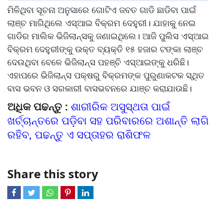
ମିଳିଥିବା ସୂଚନା ଅନୁସାରେ ଗୋଟିଏ ଜବତ ଗାଡି ଛାଡିବା ପାଇଁ
ଲାଞ୍ଚ ମାଗିଥିଲେ ଏସ୍‌ଆଇ ବିକ୍ରମ ଦେହୁରୀ। ଯାହାକୁ ନେଇ
ଗାଡିର ମାଲିକ ଭିଜିଲାନ୍ସକୁ ଜଣାଇଥିଲେ। ଆଜି ପୁଲିସ ଏସ୍‌ଆଇ
ବିକ୍ରମ ଦେହୁରୀଙ୍କୁ ଉକ୍ତ ବ୍ୟକ୍ତି ୧୫ ହଜାର ଟଙ୍କା ଲାଞ୍ଚ
ଦେଉଥିବା ବେଳେ ଭିଜିଲାନ୍ସ ପହଞ୍ଚି ଏସ୍‌ଆଇଙ୍କୁ ଧରିଛି।
ଏହାପରେ ଭିଜିଲାନ୍ସ ପକ୍ଷରୁ ବିକ୍ରମଙ୍କ ପୁରୁଣାକଟକ ସ୍ଥିତ
ବାସ ଭବନ ଓ ସରକାରୀ ବାସଭବନରେ ଯାଞ୍ଚ କରାଯାଉଛି।
ଅଧିକ ପଢନ୍ତୁ :
ଶାରୀରିକ ଅସୁସ୍ଥତା ପାଇଁ
ଖର୍ଚ୍ଚାନ୍ତରେ ପଡ଼ିବା ସହ ପରିବାରରେ ଅଶାନ୍ତି ଲାଗି
ରହିବ, ପଢନ୍ତୁ ଏ ସପ୍ତାହର ରାଶିଫଳ
Share this story