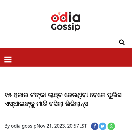
ଓଡିଶା
ଦେଶ-
ପଲିଟିକ୍ସ
ପ୍ରଶାସନ
ସ୍ୱାସ୍ଥ୍ୟ
ଗସିପ
ମନୋରଞ୍ଜନ
କ୍ରାଇମ
ଲାଇଫ
ସମସ୍ୟା
ଟେକ୍ନୋଲୋଜି
ଶିକ୍ଷା
ବିଜ୍ଞାନ
ଖେଳ
ବିଦେଶ
ସ୍ପେଶାଲ
ଷ୍ଟାଇଲ
୧୫ ହଜାର ଟଙ୍କା ଲାଞ୍ଚ ନେଉଥିବା ବେଳେ ପୁଲିସ
ଏସ୍‌ଆଇଙ୍କୁ ମାଡି ବସିଲା ଭିଜିଲାନ୍ସ
By odia gossip
Nov 21, 2023, 20:57 IST