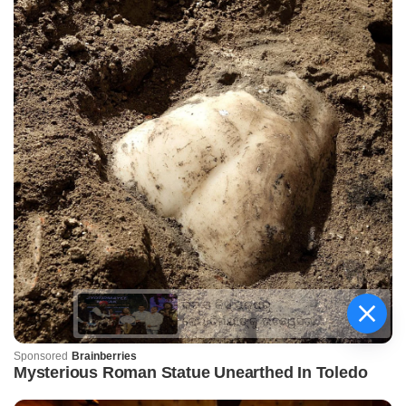
କିଟ୍‍ ଓ କିସ୍‍ ପକ୍ଷରୁ
ଜ୍ୟୋତିର୍ମୟୀଙ୍କୁ ଉଚ୍ଛ୍ୱସିତ
ସମ୍ବର୍ଦ୍ଧନା; ୫ଲକ୍ଷ ଟଙ୍କାର
ପ୍ରୋତ୍ସାହନ ରାଶି ପ୍ରଦାନ