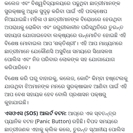
କଲେଜ ଏବଂ ବିଶ୍ୱବିଦ୍ୟାଳୟରେ ପଢୁଥିବା ଛାତ୍ରୀମାନଙ୍କ
ସୁରକ୍ଷାକୁ ଅଧିକ ସୁଦୃଢ଼ କରିବା ପାଇଁ ଏହି ପଦକ୍ଷେପ
ନିଆଯାଇଛି। ମହିଳା ଓ ଛାତ୍ରୀମାନଙ୍କ ବିରୋଧରେ ହେଉଥିବା
ଅପରାଧକୁ ରୋକିବା ଏବଂ ଜରୁରୀକାଳୀନ ପରିସ୍ଥିତିରେ ତୁରନ୍ତ
ସହାୟତା ଯୋଗାଇଦେବା ଲକ୍ଷ୍ୟରେ ଉନ୍ମୋଚିତ ହୋଇଛି ଏହି
ବିଶେଷ ମୋବାଇଲ ଆପ ‘ଶକ୍ତିଶ୍ରୀ’। ଏହି ଆପ ମାଧ୍ୟମରେ
ଛାତ୍ରୀମାନେ ଯେକୌଣସି ଅସୁବିଧା ସମୟରେ ସିଧାସଳଖ
ପୋଲିସ ଏବଂ ନିଜ ପରିବାର ଲୋକଙ୍କ ସହ ଯୋଗାଯୋଗ
କରିପାରିବେ।
ବିଶେଷ କରି ଘରୁ ବାହାରକୁ, କଲେଜ, କୋଚିଂ କିମ୍ବା ହଷ୍ଟେଲକୁ
ଯାଉଥିବା ଝିଅମାନଙ୍କ ମନରେ ସୁରକ୍ଷାଭାବ ଆଣିବା ପାଇଁ ଏହି
ଆପ ବେଶ ସହାୟକ ହେବ ବୋଲି ପ୍ରଶାସନ ପକ୍ଷରୁ
କୁହାଯାଇଛି।
ଏସଓଏସ (SOS) ଆଲର୍ଟ ବଟନ:
ଆପ୍‌ରେ ଏକ ସ୍ବତନ୍ତ୍ର
ପ୍ୟାନିକ ବଟନ (Panic Button) ରହିଛି। ବିପଦ ସମୟରେ
ଛାତ୍ରୀଜଣକ ଏହାକୁ କ୍ଲିକ କଲେ, ତୁରନ୍ତ ସ୍ଥାନୀୟ ପୋଲିସ