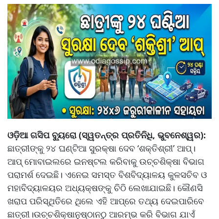
ଓଡ଼ିଆ ଗସିପ ବ୍ୟୁରୋ (ସ୍ୱତନ୍ତ୍ର ପ୍ରତିନିଧି, ଭୁବନେଶ୍ୱର):
ଛାତ୍ରୀଙ୍କୁ ୨୪ ଘଣ୍ଟିଆ ସୁରକ୍ଷା ଦେବ ‘ଶକ୍ତିଶ୍ରୀ’ ଆପ୍‌।
ଆପ୍‌ ମୋବାଇଲରେ ଇନଷ୍ଟଲ କରିବାକୁ ଉଚ୍ଚଶିକ୍ଷା ବିଭାଗ
ପରାମର୍ଶ ଦେଇଛି। ଏନେଇ ସମସ୍ତ ବିଶବିଦ୍ୟାଳୟ କୁଳସଚିବ ଓ
ମହାବିଦ୍ୟାଳୟର ଅଧ୍ୟକ୍ଷଙ୍କୁ ଚିଠି ଲେଖାଯାଇଛି। କୌଣସି
ଖରାପ ପରିସ୍ଥିତିରେ ଥିଲେ ଏହି ଆପ୍‌ରେ ତଥ୍ୟ ଦେଇପାରିବେ
ଛାତ୍ରୀ।ଉଚ୍ଚଶିକ୍ଷାନୁଷ୍ଠାନଠୁ ଆରମ୍ଭ କରି ବିଭାଗ ଯାଏଁ