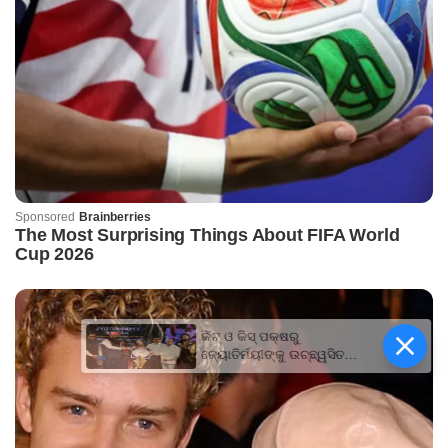
କିଟ୍‍ ଓ କିସ୍‍ ପକ୍ଷରୁ
ଜ୍ୟୋତିର୍ମୟୀଙ୍କୁ ଉଚ୍ଛ୍ୱସିତ
ସମ୍ବର୍ଦ୍ଧନା; ୫ଲକ୍ଷ ଟଙ୍କାର
ପ୍ରୋତ୍ସାହନ ରାଶି ପ୍ରଦାନ