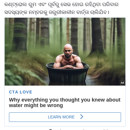
କଣ୍ଟ୍ରୋଲ ରୁମ ଏବଂ ପୂର୍ବରୁ ସେଭ ହୋଇ ରହିଥିବା ପରିବାର
ସଦସ୍ୟଙ୍କ ନମ୍ବରକୁ ଜରୁରୀକାଳୀନ ବାର୍ତ୍ତା ଚାଲିଯିବ।