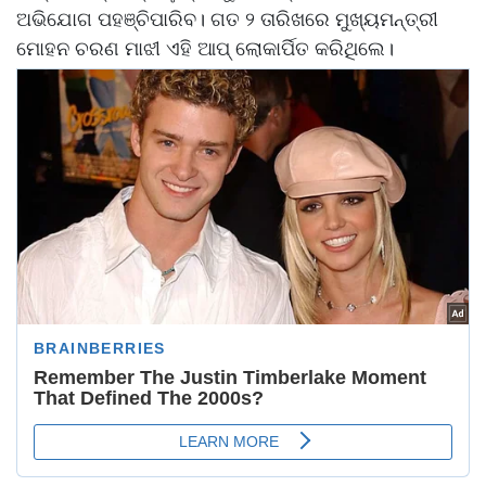
ଅଭିଯୋଗ ପହଞ୍ଚିପାରିବ। ଗତ ୨ ତାରିଖରେ ମୁଖ୍ୟମନ୍ତ୍ରୀ
ମୋହନ ଚରଣ ମାଝୀ ଏହି ଆପ୍‌ ଲୋକାର୍ପିତ କରିଥିଲେ।