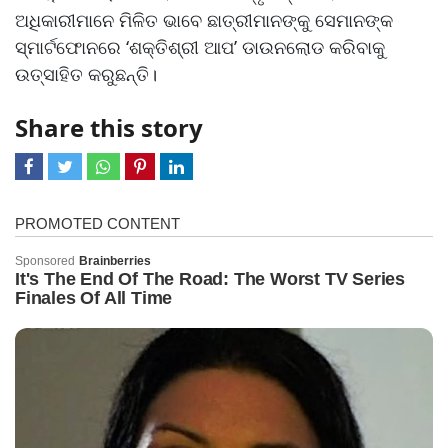
ଅଧିକାରୀମାନେ ମିଳିତ ଭାବେ ଛାତ୍ରୀମାନଙ୍କୁ ସେମାନଙ୍କ
ସ୍ମାର୍ଟଫୋନରେ ‘ଶକ୍ତିଶ୍ରୀ ଆପ’ ଡାଉନଲୋଡ କରିବାକୁ
ଉତ୍ସାହିତ କରୁଛନ୍ତି।
Share this story