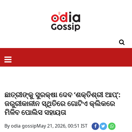
ଓଡିଶା
ଦେଶ-
ପଲିଟିକ୍ସ
ପ୍ରଶାସନ
ସ୍ୱାସ୍ଥ୍ୟ
ଗସିପ
ମନୋରଞ୍ଜନ
କ୍ରାଇମ
ଲାଇଫ
ସମସ୍ୟା
ଟେକ୍ନୋଲୋଜି
ଶିକ୍ଷା
ବିଜ୍ଞାନ
ଖେଳ
ବିଦେଶ
ସ୍ପେଶାଲ
ଷ୍ଟାଇଲ
ଛାତ୍ରୀଙ୍କୁ ସୁରକ୍ଷା ଦେବ ‘ଶକ୍ତିଶ୍ରୀ ଆପ୍‌’:
ଜରୁରୀକାଳୀନ ସ୍ଥିତିରେ ଗୋଟିଏ କ୍ଲିକରେ
ମିଳିବ ପୋଲିସ ସହାୟତା
By odia gossip
May 21, 2026, 00:51 IST