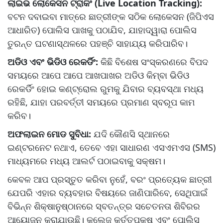
ଲାଇଭ ଲୋକେସନ ଟ୍ରାକିଂ (Live Location Tracking):
ବଟନ ଦବାଇବା ମାତ୍ରେ ଛାତ୍ରୀଙ୍କ ସଠିକ ଲୋକେସନ (ଜିପିଏସ
ଆଧାରିତ) ପୋଲିସ ପାଖକୁ ପଠାଯିବ, ଯାହାଦ୍ୱାରା ପୋଲିସ
ତୁରନ୍ତ ଘଟଣାସ୍ଥଳରେ ପହଞ୍ଚି ସାହାଯ୍ୟ କରିପାରିବ।
ଅଡିଓ ଏବଂ ଭିଡିଓ ରେକର୍ଡିଂ:
କିଛି ବିଶେଷ ସଂସ୍କରଣରେ ବିପଦ
ସମୟରେ ଆପେ ଆପେ ଆଖପାଖର ଅଡିଓ କିମ୍ବା ଭିଡିଓ
ରେକର୍ଡିଂ ହୋଇ କଣ୍ଟ୍ରୋଲ ରୁମକୁ ଯିବାର ବ୍ୟବସ୍ଥା ମଧ୍ୟ
ରହିଛି, ଯାହା ପରବର୍ତ୍ତୀ ସମୟରେ ପ୍ରମାଣ ସ୍ବରୂପ କାମ
କରିବ।
ଅଫଲାଇନ ମୋଡ ସୁବିଧା:
ଯଦି କୌଣସି ସ୍ଥାନରେ
ଇଣ୍ଟରନେଟ ନଥାଏ, ତେବେ ଏହା ସାଧାରଣ ଏସଏମଏସ (SMS)
ମାଧ୍ୟମରେ ମଧ୍ୟ ଆଲର୍ଟ ପଠାଇବାକୁ ସକ୍ଷମ।
କେବଳ ଆପ ପ୍ରସ୍ତୁତ କରିବା ନୁହେଁ, ବରଂ ପ୍ରତ୍ୟେକ ଛାତ୍ରୀ
ଯେପରି ଏହାର ବ୍ୟବହାର ବିଷୟରେ ଜାଣିପାରିବେ, ସେଥିପାଇଁ
ବିଭିନ୍ନ ଶିକ୍ଷାନୁଷ୍ଠାନରେ ସ୍ବତନ୍ତ୍ର ସଚେତନତା ଶିବିରର
ଆୟୋଜନ କରାଯାଉଛି। କଲେଜ କର୍ତ୍ତୃପକ୍ଷ ଏବଂ ପୋଲିସ