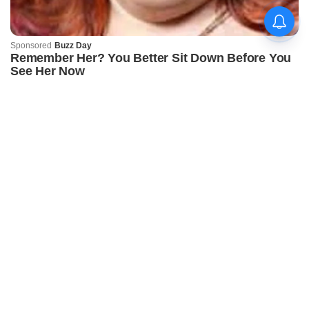
କିଟ୍‍ ଓ କିସ୍‍ ପକ୍ଷରୁ
ଜ୍ୟୋତିର୍ମୟୀଙ୍କୁ ଉଚ୍ଛ୍ୱସିତ
ସମ୍ବର୍ଦ୍ଧନା; ୫ଲକ୍ଷ ଟଙ୍କାର
ପ୍ରୋତ୍ସାହନ ରାଶି ପ୍ରଦାନ