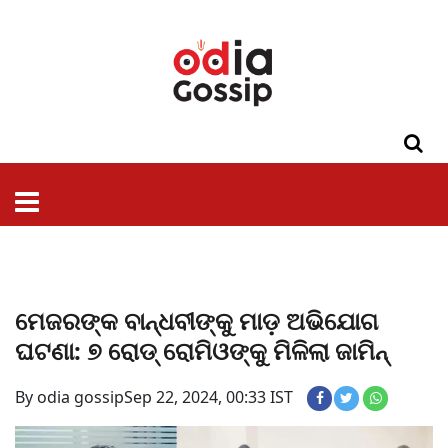
ଓଡିଶା
ଦେଶ-
ପଲିଟିକ୍ସ
ପ୍ରଶାସନ
ସ୍ୱାସ୍ଥ୍ୟ
ଗସିପ
ମନୋରଞ୍ଜନ
କ୍ରାଇମ
ଲାଇଫ
ସମସ୍ୟା
ଟେକ୍ନୋଲୋଜି
ଶିକ୍ଷା
ବିଜ୍ଞାନ
ଖେଳ
ବିଦେଶ
ସ୍ପେଶାଲ
ଷ୍ଟାଇଲ
ମେଜରଙ୍କ ବାନ୍ଧବୀଙ୍କୁ ମାଡ଼ ଅଭିଯୋଗ
ଘଟଣା: ୭ ରୋଡ୍ ରୋମିଓଙ୍କୁ ମିଳିଲା ଜାମିନ୍
By odia gossip
Sep 22, 2024, 00:33 IST