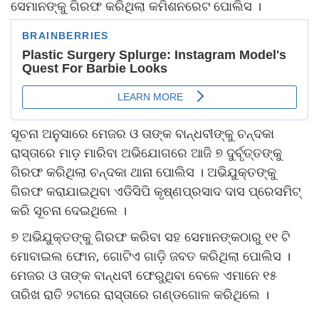
ସେମାନଙ୍କୁ ଗିରଫ କରିଥିଲା କମିଶନରେଟ ପୋଲିସ ।
ସୂଚନା ଅନୁସାରେ ମେଜର ଓ ତାଙ୍କ ବାନ୍ଧବୀଙ୍କୁ ଚନ୍ଦକା
ରାସ୍ତାରେ ମାଡ଼ ମାରିବା ଅଭିଯୋଗରେ ଆଜି ୭ ଦୁର୍ବୃତ୍ତଙ୍କୁ
ଗିରଫ କରିଥିଲା ଚନ୍ଦକା ଥାନା ପୋଲିସ । ଅଭିଯୁକ୍ତଙ୍କୁ
ଗିରଫ କରାଯାଇଥିବା ଏଡିସିପି କୃଷ୍ଣପ୍ରସାଦ ଦାସ ପ୍ରେସମିଟ୍‌
କରି ସୂଚନା ଦେଇଥିଲେ ।
୭ ଅଭିଯୁକ୍ତଙ୍କୁ ଗିରଫ କରିବା ସହ ସେମାନଙ୍କଠାରୁ ୧୧ ଟି
ମୋବାଇଲ ଫୋନ, ଗୋଟିଏ ଗାଡ଼ି ଜବତ କରିଥିଲା ପୋଲିସ ।
ମେଜର ଓ ତାଙ୍କ ବାନ୍ଧବୀ ଫେରୁଥିବା ବେଳେ ଏମାନେ ୧୫
ତାରିଖ ରାତି ୨ଟାରେ ରାସ୍ତାରେ ଗଣ୍ଡଗୋଳ କରିଥିଲେ ।