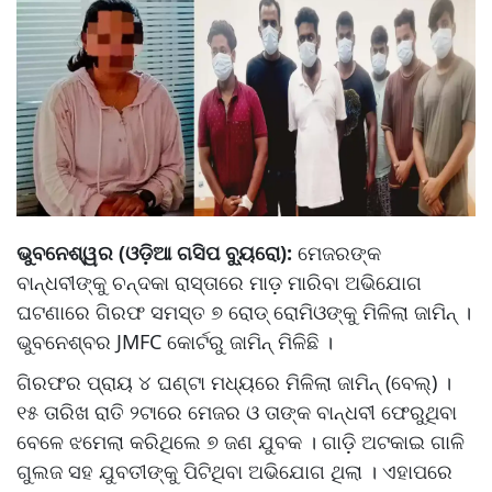
ଭୁବନେଶ୍ୱର (ଓଡ଼ିଆ ଗସିପ ବ୍ୟୁରୋ):
ମେଜରଙ୍କ
ବାନ୍ଧବୀଙ୍କୁ ଚନ୍ଦକା ରାସ୍ତାରେ ମାଡ଼ ମାରିବା ଅଭିଯୋଗ
ଘଟଣାରେ ଗିରଫ ସମସ୍ତ ୭ ରୋଡ୍ ରୋମିଓଙ୍କୁ ମିଳିଲା ଜାମିନ୍ ।
ଭୁବନେଶ୍ବର JMFC କୋର୍ଟରୁ ଜାମିନ୍ ମିଳିଛି ।
ଗିରଫର ପ୍ରାୟ ୪ ଘଣ୍ଟା ମଧ୍ୟରେ ମିଳିଲା ଜାମିନ୍ (ବେଲ୍) ।
୧୫ ତାରିଖ ରାତି ୨ଟାରେ ମେଜର ଓ ତାଙ୍କ ବାନ୍ଧବୀ ଫେରୁଥିବା
ବେଳେ ଝମେଲା କରିଥିଲେ ୭ ଜଣ ଯୁବକ । ଗାଡ଼ି ଅଟକାଇ ଗାଳି
ଗୁଲଜ ସହ ଯୁବତୀଙ୍କୁ ପିଟିଥିବା ଅଭିଯୋଗ ଥିଲା । ଏହାପରେ