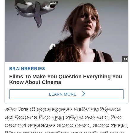
ଓଡିଶା ସିଆଇଡି କ୍ରାଇମବ୍ରାଞ୍ଚର ପୋଲିସ ମହାନିର୍ଦ୍ଦେଶକ
ଶ୍ରୀ ବିନୟତୋଷ ମିଶ୍ର ମୁଖ୍ୟ ଅତିଥି ଭାବରେ ଯୋଗ ନିଜର
ଉଦଘାଟନୀ ସମ୍ଭାଷଣରେ ସାଇବର ଠକେଇ, ସାଇବର ଅପରାଧ,