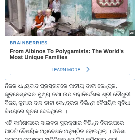
ନିଜର ଧନ୍ୟବାଦ ପ୍ରସ୍ତାବରେ ଜାତୀୟ ଡାଟା କେନ୍ଦ୍ର,
ଭୁବନେଶ୍ବରର ମୁଖ୍ୟ ତଥା ଉପ ମହାନିର୍ଦେଶକ ଶ୍ରୀ ଚୌଧୁରୀ
ବିଜୟ କୁମାର ଦାସ ଡାଟା କେନ୍ଦ୍ରର ବିଭିନ୍ନ ବୈଷୟିକ ସୁବିଧା
ବିଷୟରେ ସୂଚନା ଦେଇଥିଲେ ।
ଏହି କର୍ମଶାଳାରେ ସାଇବର ସୁରକ୍ଷାର ବିଭିନ୍ନ ଦିଗଉପରେ
ଆଠଟି ବୈଷୟିକ ଅଧିବେଶନ ଅନୁଷ୍ଠିତ ହୋଇଥିଲା । ଓଡିଶା
କ୍ରାଇମ ବ୍ରାଞ୍ଚର ଅତିରିକ୍ତ ପୋଲିସ କମିଶନର ଶ୍ରୀ