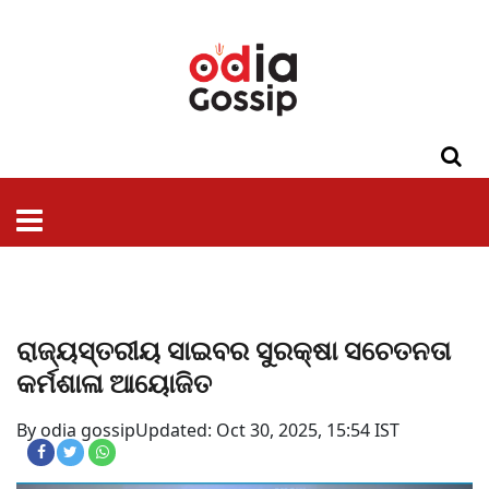
ଓଡିଶା
ଦେଶ-
ପଲିଟିକ୍ସ
ପ୍ରଶାସନ
ସ୍ୱାସ୍ଥ୍ୟ
ଗସିପ
ମନୋରଞ୍ଜନ
କ୍ରାଇମ
ଲାଇଫ
ସମସ୍ୟା
ଟେକ୍ନୋଲୋଜି
ଶିକ୍ଷା
ବିଜ୍ଞାନ
ଖେଳ
ବିଦେଶ
ସ୍ପେଶାଲ
ଷ୍ଟାଇଲ
ରାଜ୍ୟସ୍ତରୀୟ ସାଇବର ସୁରକ୍ଷା ସଚେତନତା
କର୍ମଶାଳା ଆୟୋଜିତ
By odia gossip
Updated: Oct 30, 2025, 15:54 IST