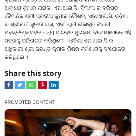
ଅକ୍ଷୟ କୁମାର ନାୟକ, ଏନ.ଆଇ.ସି. ଦିଲ୍ଲୀ ର ବରିଷ୍ଠ
ବୈଜ୍ଞାନିକ ଶ୍ରୀ ପ୍ରଦୀପ କୁମାର କୌଶଳ, ଏନ.ଆଇ.ସି. ଓଡ଼ିଶା
ର ଶ୍ରୀମତୀ ସୁଜାତା ଦାସ, ଏବଂ ଶ୍ରୀ ନୀଳାଦ୍ରି ବିହାରୀ
ମହାନ୍ତିଙ୍କ ସହିତ ଅନ୍ୟ ସାଇବର ସୁରକ୍ଷା ବିଶେଷଜ୍ଞମାନେ ଏହି
ସତ୍ରକୁ ପରିଚାଳନା କରିଥିଲେ । ଓଡିଶା ଏନ.ଆଇ.ସି.ର
ଅଧିକାରୀ ଶ୍ରୀ ଜୟନ୍ତ କୁମାର ମିଶ୍ର କର୍ମଶାଳାକୁ ସଂଯୋଜନା
କରିଥିଲେ ।
Share this story