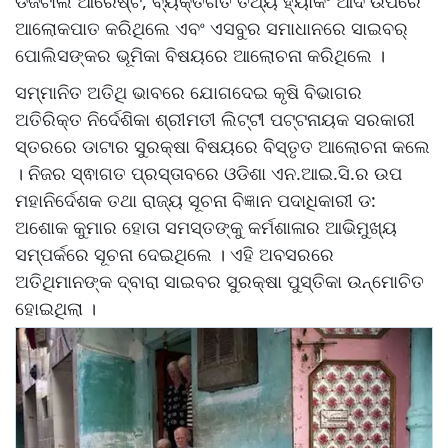
ଡିଜିଟାଲ ଆରେଷ୍ଟ, ବ୍ୟକ୍ତିଗତ ତଥ୍ୟ ହ୍ୟାକିଂ ଆଦି ଉପରେ
ଆଲୋକପାତ କରିଥିଲେ ଏବଂ ଏସବୁର ସମାଧାନରେ ସାଇବର୍
ପୋଲିସଙ୍କର ଭୂମିକା ବିଷୟରେ ଆଲୋଚନା କରିଥିଲେ ।
ସମ୍ମାନିତ ଅତିଥି ଭାବରେ ଯୋଗଦେଇ କୃଷି ବିଭାଗର
ଅତିରିକ୍ତ ନିର୍ଦେଶିକା ଶ୍ରୀମତୀ ଲିଟ୍ଟୀ ପଟ୍ଟନାୟକ ସରକାରୀ
ସ୍ତରରେ ଡାଟାର ସୁରକ୍ଷା ବିଷୟରେ ବିସ୍ତୃତ ଆଲୋଚନା କଲେ
। ନିଜର ସ୍ଵାଗତ ପ୍ରସ୍ତାବରେ ଓଡିଶା ଏନ.ଆଇ.ସି.ର ଉପ
ମହାନିର୍ଦେଶକ ତଥା ରାଜ୍ୟ ସୂଚନା ବିଜ୍ଞାନ ପଦାଧିକାରୀ ଡ:
ଅଶୋକ କୁମାର ହୋତା ସମସ୍ତଙ୍କୁ କର୍ମଶାଳାର ଆଭିମୁଖ୍ୟ
ସମ୍ପର୍କରେ ସୂଚନା ଦେଇଥିଲେ । ଏହି ଅବସରରେ
ଅତିଥିମାନଙ୍କ ଦ୍ବାରା ସାଇବର ସୁରକ୍ଷା ପୁସ୍ତିକା ଉନ୍ମୋଚିତ
ହୋଇଥିଲା ।