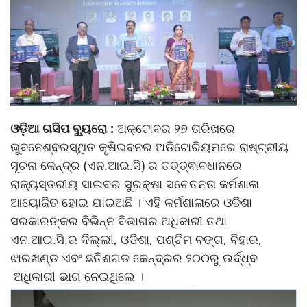
ଓଡ଼ିଆ ଗସିପ ବ୍ୟୁରୋ :
ଅକ୍ଟୋବର ୨୭ ତାରିଖରେ
ଭୁବନେଶ୍ବରସ୍ଥିତ କୃଷିଭବନର ଅଡିଟୋରିୟମରେ ରାଷ୍ଟ୍ରୀୟ
ସୂଚନା କେନ୍ଦ୍ର (ଏନ.ଆଇ.ସି) ର ତତ୍ତ୍ଵାବଧାନରେ
ରାଜ୍ୟସ୍ତରୀୟ ସାଇବର ସୁରକ୍ଷା ସଚେତନତା କର୍ମଶାଳା
ଆୟୋଜିତ ହୋଇ ଯାଇଅଛି । ଏହି କର୍ମଶାଳାରେ ଓଡିଶା
ସରକାରଙ୍କର ବିଭିନ୍ନ ବିଭାଗର ଅଧିକାରୀ ତଥା
ଏନ.ଆଇ.ସି.ର ଦିଲ୍ଲୀ, ଓଡିଶା, ପଶ୍ଚିମ ବଙ୍ଗ, ବିହାର,
ଝାରଖଣ୍ଡ ଏବଂ ଛତିଶଗଡ କେନ୍ଦ୍ରର ୨୦୦ରୁ ଉର୍ଦ୍ଧ୍ବ
ଅଧିକାରୀ ଭାଗ ନେଇଥିଲେ ।