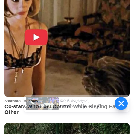
କିଟ୍‍ ଓ କିସ୍‍ ପକ୍ଷରୁ
ଜ୍ୟୋତିର୍ମୟୀଙ୍କୁ ଉଚ୍ଛ୍ୱସିତ
ସମ୍ବର୍ଦ୍ଧନା; ୫ଲକ୍ଷ ଟଙ୍କାର
ପ୍ରୋତ୍ସାହନ ରାଶି ପ୍ରଦାନ