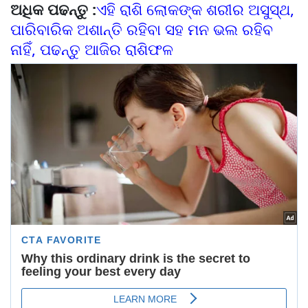
ଅଧିକ ପଢନ୍ତୁ :
ଏହି ରାଶି ଲୋକଙ୍କ ଶରୀର ଅସୁସ୍ଥ,
ପାରିବାରିକ ଅଶାନ୍ତି ରହିବା ସହ ମନ ଭଲ ରହିବ
ନାହିଁ, ପଢନ୍ତୁ ଆଜିର ରାଶିଫଳ