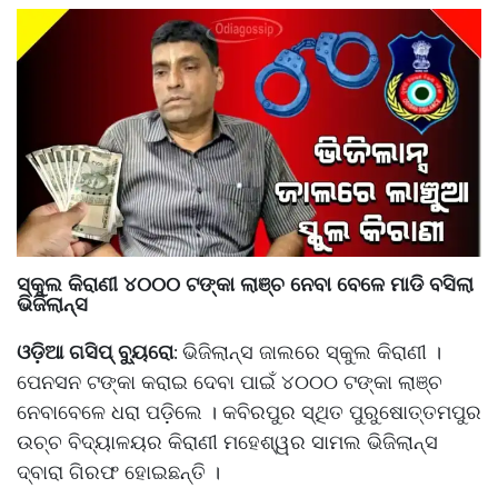
ସ୍କୁଲ କିରାଣୀ ୪୦୦୦ ଟଙ୍କା ଲାଞ୍ଚ ନେବା ବେଳେ ମାଡି ବସିଲା
ଭିଜିଲାନ୍ସ
ଓଡ଼ିଆ ଗସିପ୍ ବ୍ୟୁରୋ
ଭିଜିଲାନ୍ସ ଜାଲରେ ସ୍କୁଲ କିରାଣୀ ।
:
ପେନସନ ଟଙ୍କା କରାଇ ଦେବା ପାଇଁ ୪୦୦୦ ଟଙ୍କା ଲାଞ୍ଚ
ନେବାବେଳେ ଧରା ପଡ଼ିଲେ । କବିରପୁର ସ୍ଥିତ ପୁରୁଷୋତ୍ତମପୁର
ଉଚ୍ଚ ବିଦ୍ୟାଳୟର କିରାଣୀ ମହେଶ୍ୱର ସାମଲ ଭିଜିଲାନ୍ସ
ଦ୍ବାରା ଗିରଫ ହୋଇଛନ୍ତି ।