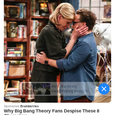
କିଟ୍‍ ଓ କିସ୍‍ ପକ୍ଷରୁ
ଜ୍ୟୋତିର୍ମୟୀଙ୍କୁ ଉଚ୍ଛ୍ୱସିତ
ସମ୍ବର୍ଦ୍ଧନା; ୫ଲକ୍ଷ ଟଙ୍କାର
ପ୍ରୋତ୍ସାହନ ରାଶି ପ୍ରଦାନ