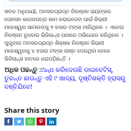
ଖବର ଅନୁଯାୟୀ, ଅବସରପ୍ରାପ୍ତ ନିରଞ୍ଜନ ରାୟଙ୍କର
ପେନସନ କାଗଜପତ୍ର କାମ କରାଇଦେବା ପାଇଁ କିରାଣୀ
ମହେଶ୍ୱର ସାମଲଙ୍କୁ ୭ ହଜାର ଟଙ୍କା ମାଗିଥିଲେ । ଏନେଇ
ନିରଞ୍ଜନ ବୁଧବାର ଭିଜିଲାନ୍ସ ପାଖରେ ଅଭିଯୋଗ କରିଥିଲେ ।
ଗୁରୁବାର ଅବସରପ୍ରାପ୍ତ ଶିକ୍ଷକ ନିରଞ୍ଜନ କିରାଣୀ
ମହେଶ୍ୱରକୁ ୪ ହଜାର ଟଙ୍କା ଲାଞ୍ଚ ଦେଉଥିବା ବେଳେ
ଭିଜିଲାନ୍ସ ହାତରେ ଧରାପଡ଼ିଛନ୍ତି ।
ଅଧିକ ପଢନ୍ତୁ :
ଅନ୍ଧ କରିଦେଉଛି ଡାଇବେଟିସ୍‌,
ତୁରନ୍ତ ଛାଡନ୍ତୁ ଏହି ୯ ଖାଦ୍ୟ, ଦୃଷ୍ଟିଶକ୍ତି ହ୍ରାସରୁ
ବଞ୍ଚିଯିବେ!
Share this story