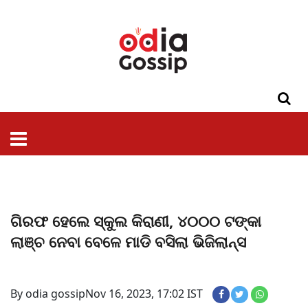
ଓଡିଶା
ଦେଶ-
ପଲିଟିକ୍ସ
ପ୍ରଶାସନ
ସ୍ୱାସ୍ଥ୍ୟ
ଗସିପ
ମନୋରଞ୍ଜନ
କ୍ରାଇମ
ଲାଇଫ
ସମସ୍ୟା
ଟେକ୍ନୋଲୋଜି
ଶିକ୍ଷା
ବିଜ୍ଞାନ
ଖେଳ
ବିଦେଶ
ସ୍ପେଶାଲ
ଷ୍ଟାଇଲ
ଗିରଫ ହେଲେ ସ୍କୁଲ କିରାଣୀ, ୪୦୦୦ ଟଙ୍କା
ଲାଞ୍ଚ ନେବା ବେଳେ ମାଡି ବସିଲା ଭିଜିଲାନ୍ସ
By odia gossip
Nov 16, 2023, 17:02 IST