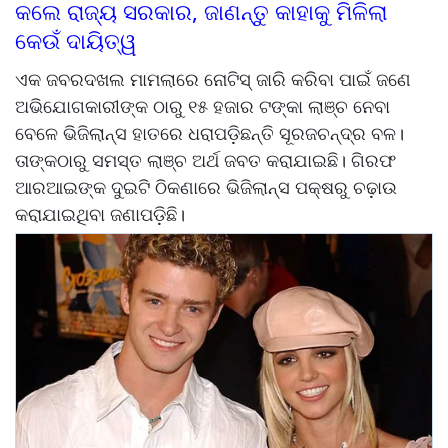
କଲେ ରାଜ୍ୟ ସରକାର, ଜାଣନ୍ତୁ କାହାକୁ ମିଳିଲା
କେଉଁ ଦାୟିତ୍ୱ
ଏକ ଜବରଦଖଲ ମାମଲାରେ ନୋଟିସ୍ ଜାରି କରିବା ପାଇଁ ଜଣେ
ଅଭିଯୋଗକାରୀଙ୍କ ଠାରୁ ୧୫ ହଜାର ଟଙ୍କା ଲାଞ୍ଚ ନେବା
ବେଳେ ଭିଜିଲାନ୍ସ ହାତରେ ଧରାପଡ଼ିଛନ୍ତି ସୂରଜଚନ୍ଦ୍ର ବଳ।
ତାଙ୍କଠାରୁ ସମସ୍ତ ଲାଞ୍ଚ ଅର୍ଥ ଜବତ କରାଯାଇଛି। ଗିରଫ
ଆରଆଇଙ୍କ ଦୁଇଟି ଠିକଣାରେ ଭିଜିଲାନ୍ସ ପକ୍ଷରୁ ଚଢ଼ାଉ
କରାଯାଇଥିବା ଜଣାପଡ଼ିଛି।