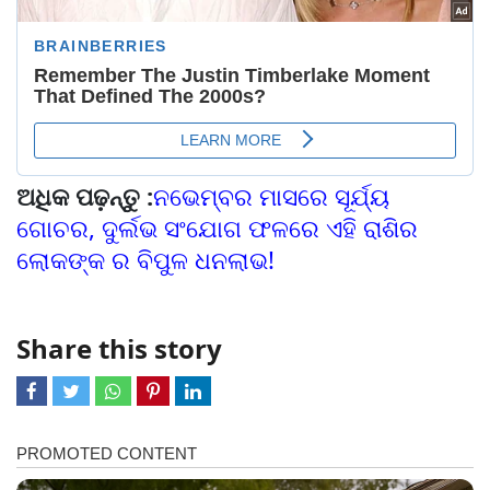
ଅଧିକ ପଢ଼ନ୍ତୁ :
ନଭେମ୍ବର ମାସରେ ସୂର୍ଯ୍ୟ
ଗୋଚର, ଦୁର୍ଲଭ ସଂଯୋଗ ଫଳରେ ଏହି ରାଶିର
ଲୋକଙ୍କ ର ବିପୁଳ ଧନଲାଭ!
Share this story