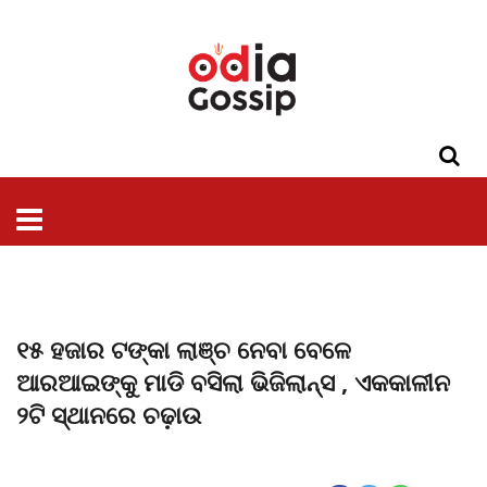
ଓଡିଶା
ଦେଶ-
ପଲିଟିକ୍ସ
ପ୍ରଶାସନ
ସ୍ୱାସ୍ଥ୍ୟ
ଗସିପ
ମନୋରଞ୍ଜନ
କ୍ରାଇମ
ଲାଇଫ
ସମସ୍ୟା
ଟେକ୍ନୋଲୋଜି
ଶିକ୍ଷା
ବିଜ୍ଞାନ
ଖେଳ
ବିଦେଶ
ସ୍ପେଶାଲ
ଷ୍ଟାଇଲ
୧୫ ହଜାର ଟଙ୍କା ଲାଞ୍ଚ ନେବା ବେଳେ
ଆରଆଇଙ୍କୁ ମାଡି ବସିଲା ଭିଜିଲାନ୍ସ , ଏକକାଳୀନ
୨ଟି ସ୍ଥାନରେ ଚଢ଼ାଉ