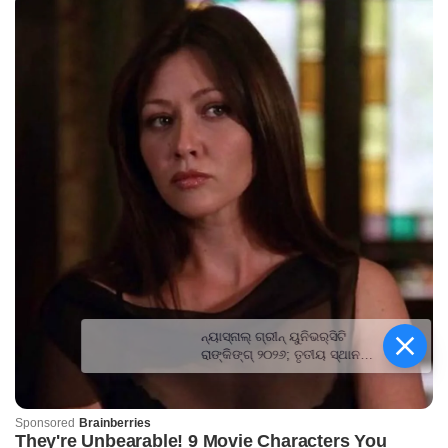
ନ୍ୟାସ୍‍ନାଲ୍‍ ଗ୍ରୀନ୍ ୟୁନିଭର୍‍ସିଟି
ରାଙ୍କିଙ୍ଗ୍‌ ୨୦୨୬; ତୃତୀୟ ସ୍ଥାନରେ
କିସ୍