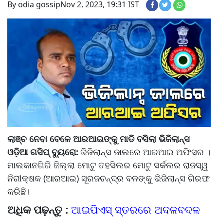
By odia gossip
Nov 2, 2023, 19:31 IST
ଲାଞ୍ଚ ନେବା ବେଳେ ଆରଆଇଙ୍କୁ ମାଡି ବସିଲା ଭିଜିଲାନ୍ସ
ଓଡ଼ିଆ ଗସିପ୍ ବ୍ୟୁରୋ:
ଭିଜିଲାନ୍ସ ଜାଲରେ ଆରଆଇ ଅଫିସର ।
ମାଲକାନଗିରି ଜିଲ୍ଲା ମୋଟୁ ତହସିଲର ମୋଟୁ ସର୍କଲର ରାଜସ୍ୱ
ନିରୀକ୍ଷକ (ଆରଆଇ) ସୂରଜଚନ୍ଦ୍ର ବଳଙ୍କୁ ଭିଜିଲାନ୍ସ ଗିରଫ
କରିଛି।
ଅଧିକ ପଢ଼ନ୍ତୁ :
ଆଇପିଏସ୍‌ ସ୍ତରରେ ଅଦଳବଦଳ