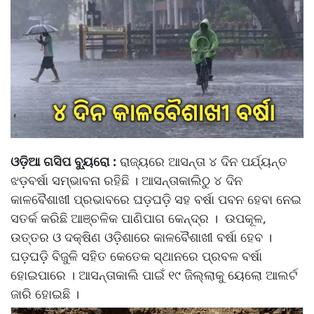
ଓଡ଼ିଆ ଗସିପ ବ୍ୟୁରୋ :
ରାଜ୍ୟରେ ଆସନ୍ତା ୪ ଦିନ ପର୍ଯ୍ୟନ୍ତ
ଝଡ଼ବର୍ଷା ସମ୍ଭାବନା ରହିଛି । ଆସନ୍ତାକାଲିଠୁ ୪ ଦିନ
କାଳବୈଶାଖୀ ପ୍ରଭାବରେ ଘଡ଼ଘଡ଼ି ସହ ବର୍ଷା ପବନ ହେବା ନେଇ
ସତର୍କ କରିଛି ଆଞ୍ଚଳିକ ପାଣିପାଗ କେନ୍ଦ୍ର । ଉପକୂଳ,
ଉତ୍ତର ଓ ଦକ୍ଷିଣ ଓଡ଼ିଶାରେ କାଳବୈଶାଖୀ ବର୍ଷା ହେବ ।
ଘଡ଼ଘଡ଼ି ବିଜୁଳି ସହିତ କେତେକ ସ୍ଥାନରେ ପ୍ରବଳ ବର୍ଷା
ହୋଇପାରେ । ଆସନ୍ତାକାଲି ପାଇଁ ୧୯ ଜିଲ୍ଲାକୁ ୟେଲୋ ଆଲର୍ଟ
ଜାରି ହୋଇଛି ।