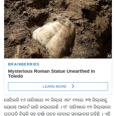
ସେହିଭଳି ୧୬ ତାରିଖରେ ୨୧ ଜିଲ୍ଲା ଏବଂ ୧୭ରେ ୨୩ ଜିଲ୍ଲାକୁ
ୟେଲୋ ଆଲର୍ଟ ଜାରି କରାଯାଇଛି । ୧୮ ତାରିଖରେ ୧୭ ଜିଲ୍ଲାରେ
ଘଡ଼ଘଡ଼ି ବିଜୁଳି ସହ ବର୍ଷା ପବନ ହେବାର ସମ୍ଭାବନା ରହିଛି । ଏହି