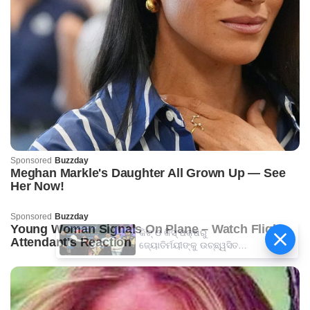
କିଟ୍‍ ଓ କିସ୍‍ ପକ୍ଷରୁ
ଜ୍ୟୋତିର୍ମୟୀଙ୍କୁ ଉଚ୍ଛ୍ୱସିତ
ସମ୍ବର୍ଦ୍ଧନା; ୫ଲକ୍ଷ ଟଙ୍କାର
ପ୍ରୋତ୍ସାହନ ରାଶି ପ୍ରଦାନ