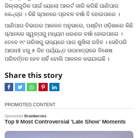
ଜିଲ୍ଲାଗୁଡିକ ପାଇଁ ୟେଲୋ ଆଲର୍ଟ ଜାରି କରିଛି ପାଣିପାଗ
କେନ୍ଦ୍ର । କିଛି ସ୍ଥାନରେ ପ୍ରବଳ ବର୍ଷା ବି ହୋଇପାରେ ।
ପାଣିପାଗ ବିଭାଗର ଆକଳନ ଅନୁସାରେ, ପଶ୍ଚିମ ଓଡ଼ିଶାରେ କିଛି
ସ୍ଥାନରେ ସ୍ୱଳ୍ପରୁ ମଧ୍ୟମ ଧରଣର ବର୍ଷା ହୋଇପାରେ ।
ତେବେ ୧୯ ତାରିଖରୁ ରାଜ୍ୟରେ ପାଗ ଶୁଖିଲା ରହିବ । ସେହିପରି
ଆଗାମୀ ୪ରୁ ୫ ଦିନ ପର୍ଯ୍ୟନ୍ତ ତାପମାତ୍ରାରେ ବିଶେଷ
ପରିବର୍ତ୍ତନ ହେବ ନାହିଁ ବୋଲି ଆକଳନ କରାଯାଇଛି ।
Share this story