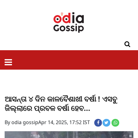
ଓଡିଶା
ଦେଶ-
ପଲିଟିକ୍ସ
ପ୍ରଶାସନ
ସ୍ୱାସ୍ଥ୍ୟ
ଗସିପ
ମନୋରଞ୍ଜନ
କ୍ରାଇମ
ଲାଇଫ
ସମସ୍ୟା
ଟେକ୍ନୋଲୋଜି
ଶିକ୍ଷା
ବିଜ୍ଞାନ
ଖେଳ
ବିଦେଶ
ସ୍ପେଶାଲ
ଷ୍ଟାଇଲ
ଆସନ୍ତା ୪ ଦିନ କାଳବୈଶାଖୀ ବର୍ଷା ! ଏସବୁ
ଜିଲ୍ଲାରେ ପ୍ରବଳ ବର୍ଷା ହେବ...
By odia gossip
Apr 14, 2025, 17:52 IST